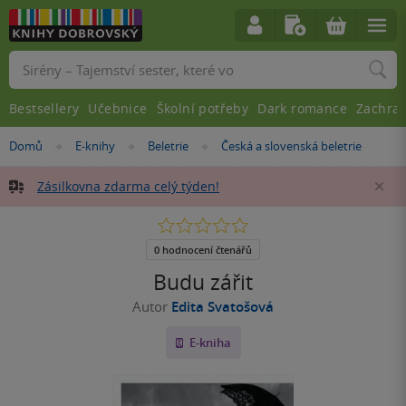
Vyhledávání
Bestsellery
Učebnice
Školní potřeby
Dark romance
Zachra
Nacházíte
Domů
E-knihy
Beletrie
Česká a slovenská beletrie
»
»
»
se
zde:
Zásilkovna zdarma celý týden!
Za
0.0
z
5
0 hodnocení čtenářů
hvězdiček
Budu zářit
Autor
Edita Svatošová
E-kniha