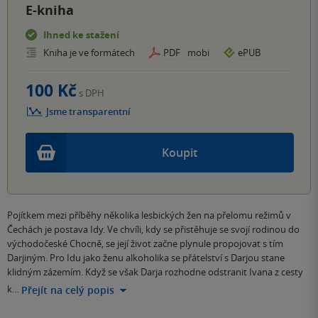
E-kniha
Ihned ke stažení
Kniha je ve formátech
PDF
mobi
ePUB
100 Kč
s DPH
Jsme transparentní
Koupit
Pojítkem mezi příběhy několika lesbických žen na přelomu režimů v
Čechách je postava Idy. Ve chvíli, kdy se přistěhuje se svojí rodinou do
východočeské Chocně, se její život začne plynule propojovat s tím
Darjiným. Pro Idu jako ženu alkoholika se přátelství s Darjou stane
klidným zázemím. Když se však Darja rozhodne odstranit Ivana z cesty
k…
Přejít na celý popis