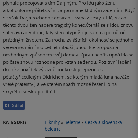
plynule propojovat s tím Darjiným. Pro Idu jako ženu
alkoholika se přátelství s Darjou stane klidným zázemím. Když
se však Darja rozhodne odstranit Ivana z cesty k Idě, vztah
těchto dvou žen nabere tragický konec.Čtenář se s Idou znovu
shledává až v době, kdy stereotypně žije sama a poměrně
prázdným životem. Za trochu zvláštních okolností se jednoho
večera seznámí s o pět let mladší Junou, která opustila
nevhodným způsobem svůj domov. Zprvu nepřístupná Ida se
po čase znovu rozhodne pro vztah se ženou. Pozitivní ladění
druhé z povídek výrazně podkresluje epizoda s
pětačtyřicetiletým Oldřichem, se kterým mladá Juna naváže
vřelé přátelství, a ve kterém spatří možné řešení Idina
skrytého stesku po dítěti...
Sdílet
KATEGORIE
E-knihy
»
Beletrie
»
Česká a slovenská
beletrie