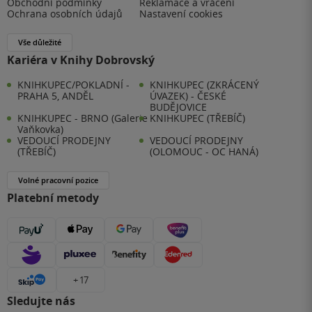
Obchodní podmínky
Reklamace a vrácení
Ochrana osobních údajů
Nastavení cookies
Vše důležité
Kariéra v Knihy Dobrovský
KNIHKUPEC/POKLADNÍ -
KNIHKUPEC (ZKRÁCENÝ
PRAHA 5, ANDĚL
ÚVAZEK) - ČESKÉ
BUDĚJOVICE
KNIHKUPEC - BRNO (Galerie
KNIHKUPEC (TŘEBÍČ)
Vaňkovka)
VEDOUCÍ PRODEJNY
VEDOUCÍ PRODEJNY
(TŘEBÍČ)
(OLOMOUC - OC HANÁ)
Volné pracovní pozice
Platební metody
+ 17
Sledujte nás