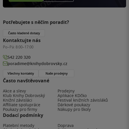
Potřebujete s něčím poradit?
Často kladené dotazy
Kontaktujte nás
Po–Pá:
8:00–17:00
542 220 320
poradime@knihydobrovsky.cz
Všechny kontakty
Naše prodejny
Často navštěvované
Akce a slevy
Prodejny
Klub Knihy Dobrovský
Aplikace KDčko
Knižní závisláci
Festival knižních závisláků
Affiliate spolupráce
Dárkové poukazy
Poukazy pro firmy
Nákupy pro školy
Dodací podmínky
Platební metody
Doprava