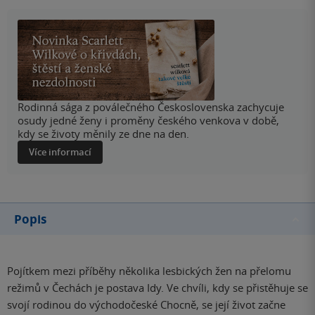
Rodinná sága z poválečného Československa zachycuje
osudy jedné ženy i proměny českého venkova v době,
kdy se životy měnily ze dne na den.
Více informací
Popis
Pojítkem mezi příběhy několika lesbických žen na přelomu
režimů v Čechách je postava Idy. Ve chvíli, kdy se přistěhuje se
svojí rodinou do východočeské Chocně, se její život začne