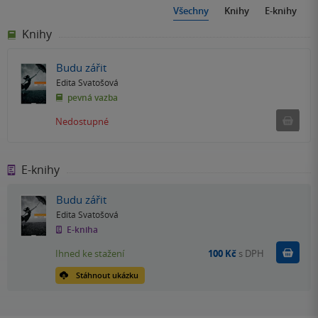
Všechny
Knihy
E-knihy
Knihy
Budu zářit
Edita Svatošová
pevná vazba
Ned
Nedostupné
E-knihy
Budu zářit
Edita Svatošová
E-kniha
Koupit
Ihned ke stažení
100 Kč
s DPH
Stáhnout ukázku