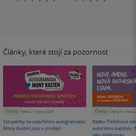
Články, které stojí za pozornost
Články
Články
Pátek 7. srpna 2026
Úterý 4. srpna
Vstupenky na uzavřenou autogramiádu
Radka Třeštíková otev
Mony Kasten jsou v prodeji!
autorskou kapitolu.
jako Velikovsky