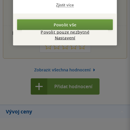
0×
4 hvězdičky
Zjistit více
0×
3 hvězdičky
0×
2 hvězdičky
0×
1 hvezdička
Povolit vše
Povolit pouze nezbytné
PŘIDEJTE SVÉ HODNOCENÍ PRODUKTU
Nastavení
1
2
3
4
5
Zobrazit všechna hodnocení
Přidat hodnocení
Vývoj ceny