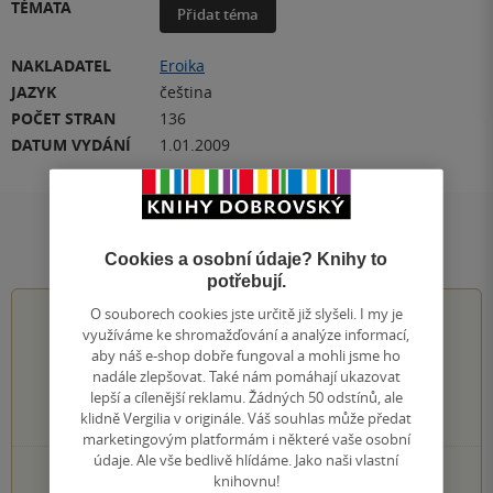
TÉMATA
Přidat téma
NAKLADATEL
Eroika
JAZYK
čeština
POČET STRAN
136
DATUM VYDÁNÍ
1.01.2009
Hodnocení a recenze čtenářů
Cookies a osobní údaje? Knihy to
potřebují.
O souborech cookies jste určitě již slyšeli. I my je
0.0
z
5
využíváme ke shromažďování a analýze informací,
aby náš e-shop dobře fungoval a mohli jsme ho
nadále zlepšovat. Také nám pomáhají ukazovat
lepší a cílenější reklamu. Žádných 50 odstínů, ale
klidně Vergilia v originále. Váš souhlas může předat
0
hodnocení čtenářů
marketingovým platformám i některé vaše osobní
údaje. Ale vše bedlivě hlídáme. Jako naši vlastní
0×
5 hvězdiček
knihovnu!