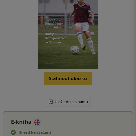
Stáhnout ukázku
Uložit do seznamu
E-kniha
Ihned ke stažení