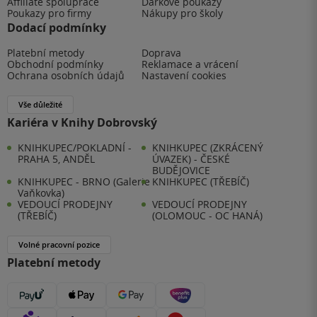
Affiliate spolupráce
Dárkové poukazy
Poukazy pro firmy
Nákupy pro školy
Dodací podmínky
Platební metody
Doprava
Obchodní podmínky
Reklamace a vrácení
Ochrana osobních údajů
Nastavení cookies
Vše důležité
Kariéra v Knihy Dobrovský
KNIHKUPEC/POKLADNÍ -
KNIHKUPEC (ZKRÁCENÝ
PRAHA 5, ANDĚL
ÚVAZEK) - ČESKÉ
BUDĚJOVICE
KNIHKUPEC - BRNO (Galerie
KNIHKUPEC (TŘEBÍČ)
Vaňkovka)
VEDOUCÍ PRODEJNY
VEDOUCÍ PRODEJNY
(TŘEBÍČ)
(OLOMOUC - OC HANÁ)
Volné pracovní pozice
Platební metody