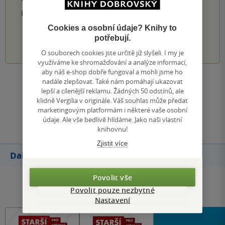
Hodnocení našich knihkupců: 0.0 z 5
Cookies a osobní údaje? Knihy to
potřebují.
1
2
3
4
5
O souborech cookies jste určitě již slyšeli. I my je
využíváme ke shromažďování a analýze informací,
aby náš e-shop dobře fungoval a mohli jsme ho
nadále zlepšovat. Také nám pomáhají ukazovat
Zobrazit všechna hodnocení
lepší a cílenější reklamu. Žádných 50 odstínů, ale
klidně Vergilia v originále. Váš souhlas může předat
marketingovým platformám i některé vaše osobní
Přidat hodnocení
údaje. Ale vše bedlivě hlídáme. Jako naši vlastní
knihovnu!
Zjistit více
Další knihy autora
Povolit vše
Povolit pouze nezbytné
Nastavení