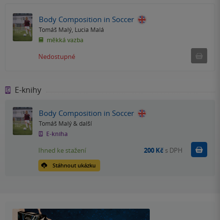
Body Composition in Soccer
Tomáš Malý
,
Lucia Malá
měkká vazba
Ned
Nedostupné
E-knihy
Body Composition in Soccer
Tomáš Malý
& další
E-kniha
Koupit
Ihned ke stažení
200 Kč
s DPH
Stáhnout ukázku