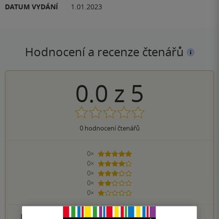
DATUM VYDÁNÍ
1.01.2023
Hodnocení a recenze čtenářů
0.0
z
5
0
hodnocení čtenářů
0×
5 hvězdiček
0×
4 hvězdičky
0×
3 hvězdičky
0×
2 hvězdičky
0×
1 hvezdička
PŘIDEJTE SVÉ HODNOCENÍ PRODUKTU