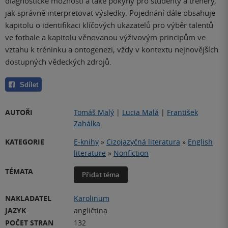
diagnostické možnosti a také pokyny pro studenty a trenéry,
jak správně interpretovat výsledky. Pojednání dále obsahuje
kapitolu o identifikaci klíčových ukazatelů pro výběr talentů
ve fotbale a kapitolu věnovanou výživovým principům ve
vztahu k tréninku a ontogenezi, vždy v kontextu nejnovějších
dostupných vědeckých zdrojů.
Sdílet
AUTOŘI
Tomáš Malý
|
Lucia Malá
|
František
Zahálka
KATEGORIE
E-knihy
»
Cizojazyčná literatura
»
English
literature
»
Nonfiction
TÉMATA
Přidat téma
NAKLADATEL
Karolinum
JAZYK
angličtina
POČET STRAN
132