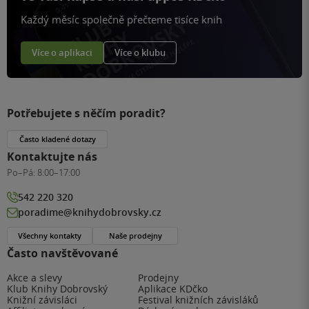
Každý měsíc společně přečteme tisíce knih
Více o aplikaci
Více o klubu
Potřebujete s něčím poradit?
Často kladené dotazy
Kontaktujte nás
Po–Pá:
8:00–17:00
542 220 320
poradime@knihydobrovsky.cz
Všechny kontakty
Naše prodejny
Často navštěvované
Akce a slevy
Prodejny
Klub Knihy Dobrovský
Aplikace KDčko
Knižní závisláci
Festival knižních závisláků