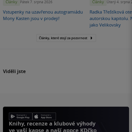
Články
Články
Pátek 7. srpna 2026
Úterý 4. srpna
Vstupenky na uzavřenou autogramiádu
Radka Třeštíková otev
Mony Kasten jsou v prodeji!
autorskou kapitolu.
jako Velikovsky
Články, které stojí za pozornost
Viděli jste
Knihy, recenze a klubové výhody
ve vaší kapse a naší appce KDčko