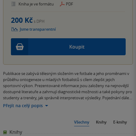
Kniha je ve formátu
PDF
200 Kč
s DPH
Jsme transparentní
Koupit
Publikace se zabývá tělesným složením ve fotbale a jeho proměnami v
průběhu ontogeneze u mladých fotbalistů s cílem zlepšit jejich
sportovní výkon. Prezentované informace jsou založeny na nejnovější
dostupné literatuře a zahrnují diagnostické možnosti a také pokyny pro
studenty a trenéry, jak správně interpretovat výsledky. Pojednání dále…
Přejít na celý popis
Všechny
Knihy
E-knihy
Knihy