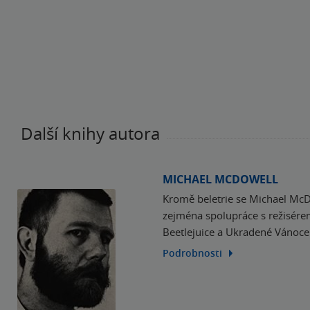
tam vyvře z kalných 
před úsvitem od Roberta McCammona,
neúprosně řídnout. Od
ostatně mapuje více 
samotného H. P. Lovecrafta. Abyste si tuto generační ságu z amerického jihu vychutnali naplno,
svazkem, který vyšel
který obsahuje zásadn
Další knihy autora
MICHAEL MCDOWELL
Kromě beletrie se Michael McDo
zejména spolupráce s režisér
Beetlejuice a Ukradené Vánoce 
Podrobnosti