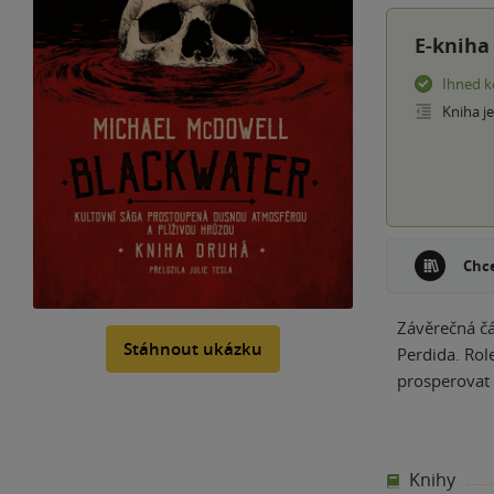
E-kniha
Ihned k
Kniha j
Chce
Závěrečná čá
Stáhnout ukázku
Perdida. Role
prosperovat 
Knihy