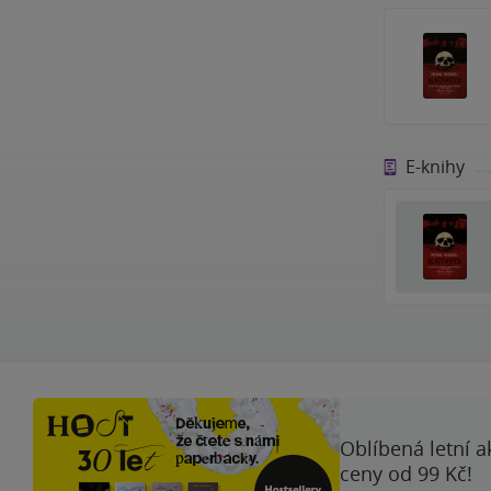
E-knihy
Oblíbená letní a
ceny od 99 Kč!