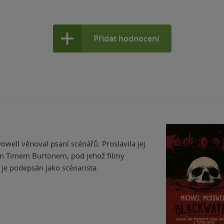
vod titulní řeky a připomene tak autorovy hororové kořeny. Poku
 je pro vás tato sága povinnou četbou. S blížícím se finále začínají řady rodiny Caskeyových
chod hrdinů, kteří čtenáři během všech těch let tak trochu přiros
Přidat hodnocení
než půl století jejich životů. Ke konci atmosféra houstne a někte
 rozhodně doporučuji začít prvním
 u Fobosu loni v létě. Obezřetní buďte při četbě úvodu od Nathan
í dějové zvraty z první knihy.
well věnoval psaní scénářů. Proslavila jej
em Timem Burtonem, pod jehož filmy
je podepsán jako scénarista.