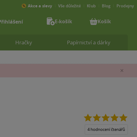
Akce a slevy
Vše důležité
Klub
Blog
Prodejny
E-košík
Košík
Přihlášení
Hračky
Papírnictví a dárky
Zav
5.0
z
5
4 hodnocení čtenářů
hvěz