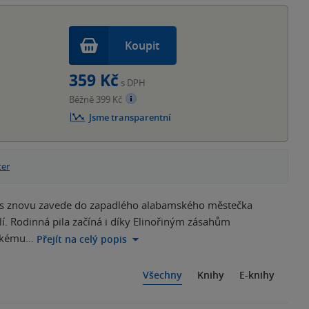
Koupit
359 Kč
s DPH
Běžně 399 Kč
Jsme transparentní
ter
 nás znovu zavede do zapadlého alabamského městečka
sílí. Rodinná pila začíná i díky Elinořiným zásahům
nskému…
Přejít na celý popis
Všechny
Knihy
E-knihy