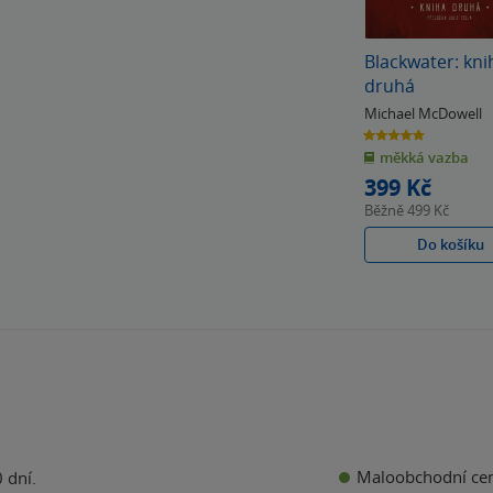
Blackwater: kni
druhá
Michael McDowell
5.0
z
měkká vazba
5
hvězdiček
399 Kč
Běžně
499 Kč
Do košíku
Maloobchodní ce
 dní.