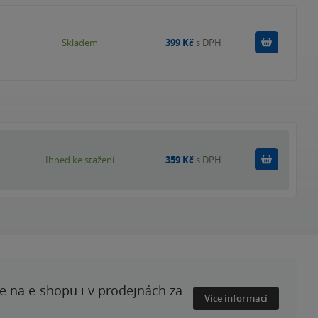
Do košík
Skladem
399 Kč
s DPH
Koupit
Ihned ke stažení
359 Kč
s DPH
te na e-shopu i v prodejnách za
Více informací