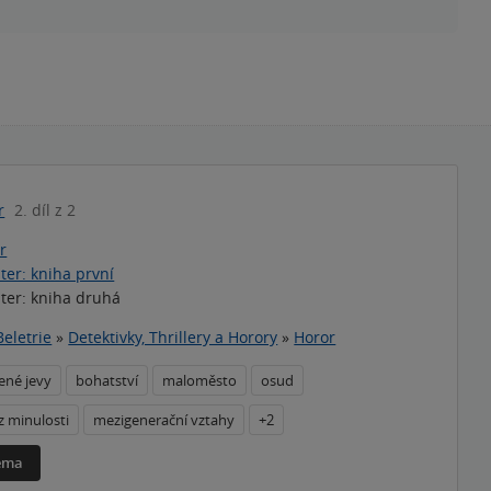
r
2. díl z 2
r
ter: kniha první
ter: kniha druhá
Beletrie
»
Detektivky, Thrillery a Horory
»
Horor
ené jevy
bohatství
maloměsto
osud
z minulosti
mezigenerační vztahy
+2
téma