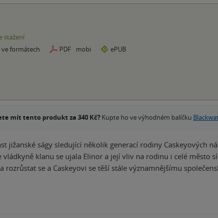
e stažení
e ve formátech
PDF
mobi
ePUB
te mít tento produkt za 340 Kč?
Kupte ho ve výhodném balíčku
Blackwa
st jižanské ságy sledující několik generací rodiny Caskeyových
 vládkyně klanu se ujala Elinor a její vliv na rodinu i celé město 
a rozrůstat se a Caskeyovi se těší stále významnějšímu společe