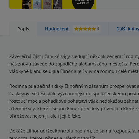
4
Popis
Hodnocení
Další knih
Závěrečná část jižanské ságy sledující několik generací rodi
nás znovu zavede do zapadlého alabamského městečka Perd
vládkyně klanu se ujala Elinor a její vliv na rodinu i celé město
Rodinná pila začíná i díky Elinořiným zásahům prosperovat a
Caskeyovi se těší stále významnějšímu společenskému posta
rostoucí moc a pohádkové bohatství však nedokážou zahnat 
a temné síly, které s sebou Elinor před lety přivedla a které za
ohrožovat nejen ji, ale i její blízké.
Dokáže Elinor udržet kontrolu nad tím, co sama rozpoutala,
temnota, kterou přinesla, všechny zničí?