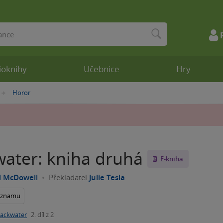
ioknihy
Učebnice
Hry
Horor
»
water: kniha druhá
E-kniha
l McDowell
Překladatel
Julie Tesla
seznamu
lackwater
2. díl z 2