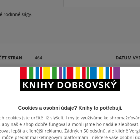
né rodinné ságy.
ČET STRAN
464
DATUM VY
Hodnocení a recenze čtenářů
Cookies a osobní údaje? Knihy to potřebují.
h cookies jste určitě již slyšeli. I my je využíváme ke shromažďován
PŘIDEJTE SVÉ HODNOCENÍ PRODUKTU
, aby náš e-shop dobře fungoval a mohli jsme ho nadále zlepšovat
vat lepší a cílenější reklamu. Žádných 50 odstínů, ale klidně Vergil
Hodnocení našich knihkupců: 0.0 z 5
s může předat marketingovým platformám i některé vaše osobní úda