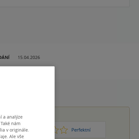
DÁNÍ
15.04.2026
í a analýze
. Také nám
1
2
3
4
5
Nic moc
Perfektní
ia v originále.
je. Ale vše