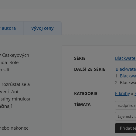
y autora
Vývoj ceny
ny Caskeyových
SÉRIE
Blackwate
ida. Role
DALŠÍ ZE SÉRIE
Blackwate
 sílí.
1.
Blackwa
2.
Blackwa
 rozrůstat se a
vení. Ani
KATEGORIE
E-knihy
»
stíny minulosti
TÉMATA
nadpřiroz
čínají
tajemství 
 nebo nakonec
Přidat 