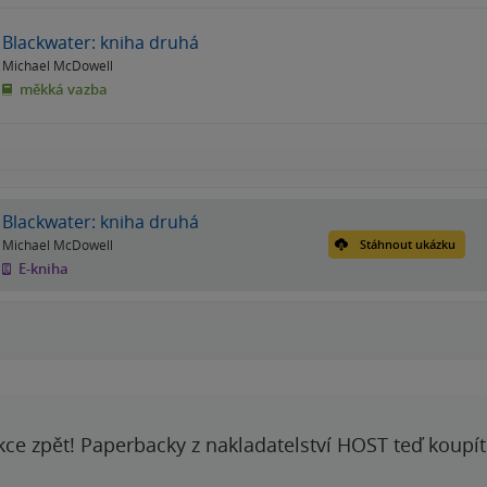
Blackwater: kniha druhá
Michael McDowell
měkká vazba
Blackwater: kniha druhá
Michael McDowell
Stáhnout ukázku
E-kniha
kce zpět! Paperbacky z nakladatelství HOST teď koupí