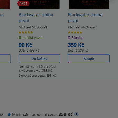
AKCE
ha
Blackwater: kniha
Blackwater: kniha
první
první
Michael McDowell
Michael McDowell
4.6
4.6
z
z
měkká vazba
E-kniha
5
5
hvězdiček
hvězdiček
99 Kč
359 Kč
Běžně
499 Kč
Běžně
399 Kč
Do košíku
Koupit
Nejnižší cena 30 dní před
začátkem akce:
399 Kč
Doporučená cena:
499 Kč
359 Kč
na
Minimální prodejní cena: