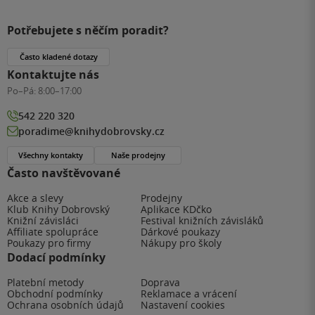
Potřebujete s něčím poradit?
Často kladené dotazy
Kontaktujte nás
Po–Pá:
8:00–17:00
542 220 320
poradime@knihydobrovsky.cz
Všechny kontakty
Naše prodejny
Často navštěvované
Akce a slevy
Prodejny
Klub Knihy Dobrovský
Aplikace KDčko
Knižní závisláci
Festival knižních závisláků
Affiliate spolupráce
Dárkové poukazy
Poukazy pro firmy
Nákupy pro školy
Dodací podmínky
Platební metody
Doprava
Obchodní podmínky
Reklamace a vrácení
Ochrana osobních údajů
Nastavení cookies