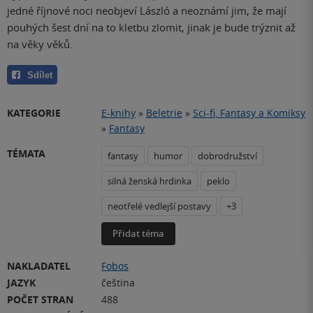
jedné říjnové noci neobjeví László a neoznámí jim, že mají
pouhých šest dní na to kletbu zlomit, jinak je bude trýznit až
na věky věků.
Sdílet
KATEGORIE
E-knihy
»
Beletrie
»
Sci-fi, Fantasy a Komiksy
»
Fantasy
TÉMATA
fantasy
humor
dobrodružství
silná ženská hrdinka
peklo
neotřelé vedlejší postavy
+3
Přidat téma
NAKLADATEL
Fobos
JAZYK
čeština
POČET STRAN
488