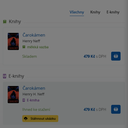
Všechny
Knihy
E-knihy
Knihy
Čarokámen
Henry Neff
měkká vazba
Do k
Skladem
479 Kč
s DPH
E-knihy
Čarokámen
Henry H. Neff
E-kniha
Koupit
Ihned ke stažení
479 Kč
s DPH
Stáhnout ukázku