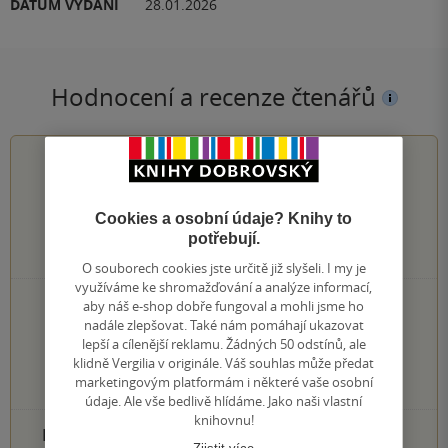
DATUM VYDÁNÍ
28.01.2026
Hodnocení a recenze čtenářů
4.8
z
5
Cookies a osobní údaje? Knihy to
potřebují.
4
hodnocení čtenářů
O souborech cookies jste určitě již slyšeli. I my je
využíváme ke shromažďování a analýze informací,
aby náš e-shop dobře fungoval a mohli jsme ho
3×
5 hvězdiček
nadále zlepšovat. Také nám pomáhají ukazovat
1×
4 hvězdičky
lepší a cílenější reklamu. Žádných 50 odstínů, ale
0×
3 hvězdičky
klidně Vergilia v originále. Váš souhlas může předat
0×
2 hvězdičky
marketingovým platformám i některé vaše osobní
0×
1 hvezdička
údaje. Ale vše bedlivě hlídáme. Jako naši vlastní
knihovnu!
PŘIDEJTE SVÉ HODNOCENÍ PRODUKTU