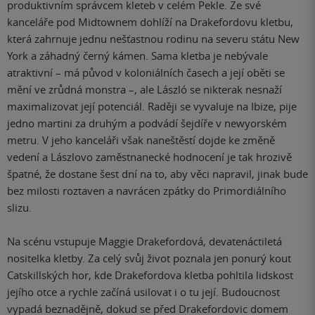
produktivním správcem kleteb v celém Pekle. Ze své
kanceláře pod Midtownem dohlíží na Drakefordovu kletbu,
která zahrnuje jednu nešťastnou rodinu na severu státu New
York a záhadný černý kámen. Sama kletba je nebývale
atraktivní – má původ v koloniálních časech a její oběti se
mění ve zrůdná monstra –, ale László se nikterak nesnaží
maximalizovat její potenciál. Raději se vyvaluje na Ibize, pije
jedno martini za druhým a podvádí šejdíře v newyorském
metru. V jeho kanceláři však naneštěstí dojde ke změně
vedení a Lászlovo zaměstnanecké hodnocení je tak hrozivě
špatné, že dostane šest dní na to, aby věci napravil, jinak bude
bez milosti roztaven a navrácen zpátky do Primordiálního
slizu.
Na scénu vstupuje Maggie Drakefordová, devatenáctiletá
nositelka kletby. Za celý svůj život poznala jen ponurý kout
Catskillských hor, kde Drakefordova kletba pohltila lidskost
jejího otce a rychle začíná usilovat i o tu její. Budoucnost
vypadá beznadějně, dokud se před Drakefordovic domem