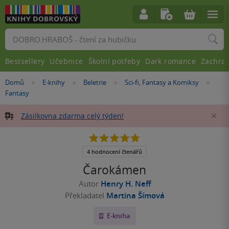
Vyhledávání
Bestsellery
Učebnice
Školní potřeby
Dark romance
Zachra
Nacházíte
Domů
E-knihy
Beletrie
Sci-fi, Fantasy a Komiksy
»
»
»
»
se
Fantasy
zde:
Zásilkovna zdarma celý týden!
Za
4.8
z
5
4 hodnocení čtenářů
hvězdiček
Čarokámen
Autor
Henry H. Neff
Překladatel
Martina Šímová
E-kniha