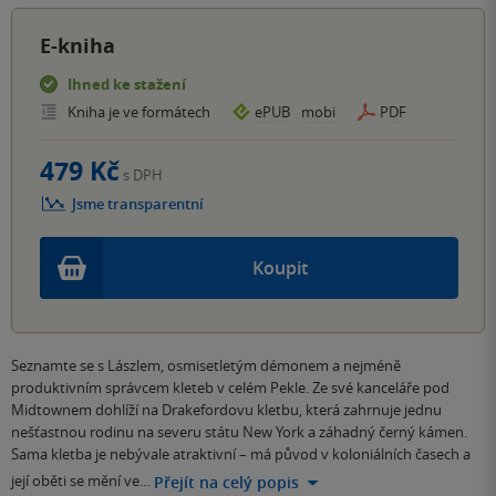
E-kniha
Ihned ke stažení
Kniha je ve formátech
ePUB
mobi
PDF
479 Kč
s DPH
Jsme transparentní
Koupit
Seznamte se s Lászlem, osmisetletým démonem a nejméně
produktivním správcem kleteb v celém Pekle. Ze své kanceláře pod
Midtownem dohlíží na Drakefordovu kletbu, která zahrnuje jednu
nešťastnou rodinu na severu státu New York a záhadný černý kámen.
Sama kletba je nebývale atraktivní – má původ v koloniálních časech a
její oběti se mění ve…
Přejít na celý popis