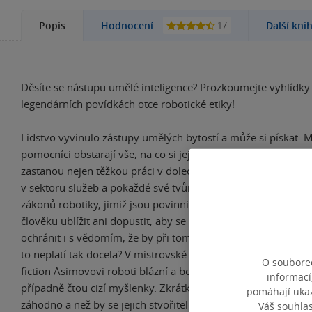
17
Popis
Hodnocení
Další kni
Děsíte se nástupu umělé inteligence? Prozkoumejte vyhlídky l
legendárních povídkách otce robotické etiky!
Lidstvo vyvinulo zástupy umělých bytostí a může si pískat. 
pomocníci obstarají vše, na co si jejich pánové vzpomenou. Po
zastanou nejen těžkou práci v dolech či ve strojovně, ale i n
v sektoru služeb a pokaždé své tvůrce poslechnou na slovo – 
zákonů robotiky, jimiž jsou povinni se řídit. Podle těchto us
člověku ublížit ani dopustit, aby se mu cokoli přihodilo, do
ochránit i s vědomím, že by při tom mohli nadobro přijít o 
to neplatí tak docela? V mistrovské povídkové sbírce zlatého
O souborec
fiction Asimovovi roboti blázní a bouří se, ztrácejí se, rozprá
informací
případně čtou cizí myšlenky. Zkrátka se nám podobají víc, n
pomáhají ukazo
záhodno a než by se jejich stvořitelům zamlouvalo…
Váš souhla