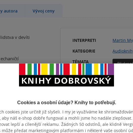
hy autora
Vývoj ceny
idstva v devíti
INTERPRETI
Martin My
KATEGORIE
Audioknih
Mechaničtí
TÉMATA
Přidat 
hlídají děti,
ejjemnější úkony
díky trojici
tanovení nesmějí
konce ho musejí
své obvody. Nebo
Cookies a osobní údaje? Knihy to potřebují.
 věku science
h cookies jste určitě již slyšeli. I my je využíváme ke shromažďován
vějí o Bohu,
, aby náš e-shop dobře fungoval a mohli jsme ho nadále zlepšovat
ež je obecně
vat lepší a cílenější reklamu. Žádných 50 odstínů, ale klidně Vergil
s může předat marketingovým platformám i některé vaše osobní úda