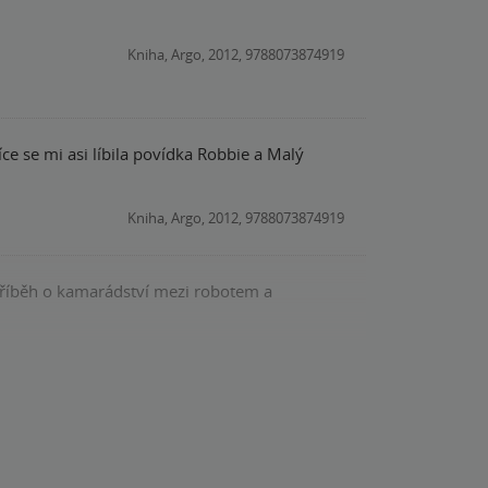
Kniha, Argo, 2012, 9788073874919
íce se mi asi líbila povídka Robbie a Malý
Kniha, Argo, 2012, 9788073874919
 příběh o kamarádství mezi robotem a
Kniha, Argo, 2012, 9788073874919