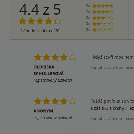
4.4
z
5
8×
5 hvězdiček
7×
4 hvězdičky
2×
3 hvězdičky
0×
2 hvězdičky
0×
17
hodnocení čtenářů
1 hvezdička
I když sci-fi moc nem
OLDŘIŠKA
Pomohla vám tato rece
SCHÜLLEROVÁ
registrovaný uživatel
Každá povídka se víc
a zážit
ANONYM
registrovaný uživatel
Pomohla vám tato rece