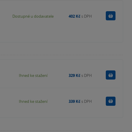
Do košík
Dostupné u dodavatele
402 Kč
s DPH
Koupit
Ihned ke stažení
329 Kč
s DPH
Koupit
Ihned ke stažení
339 Kč
s DPH