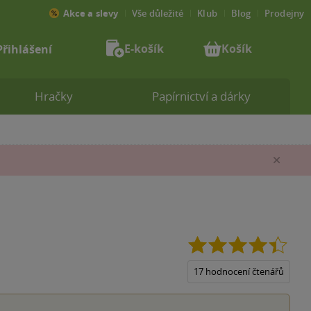
Akce a slevy
Vše důležité
Klub
Blog
Prodejny
E-košík
Košík
Přihlášení
Hračky
Papírnictví a dárky
Zav
4.4
z
5
17 hodnocení čtenářů
hvězd