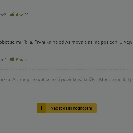
nze?
Ano
39
obot se mi líbila. První kniha od Asimova a asi ne poslední... Nejv
nze?
Ano
23
ížka. Asi moje nejoblíbenější povídková knížka. Moc se mi líbil
nze?
Ano
22
Načíst další hodnocení