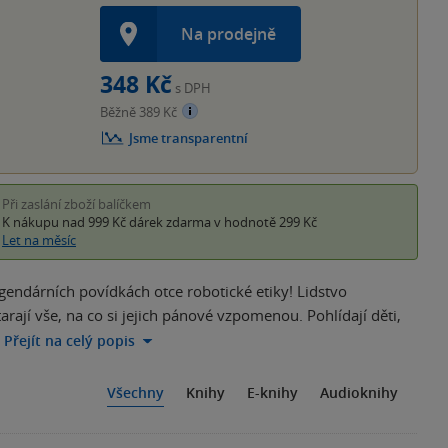
Na prodejně
348 Kč
s DPH
Běžně 389 Kč
Jsme transparentní
Při zaslání zboží balíčkem
K nákupu nad 999 Kč
dárek zdarma
v hodnotě 299 Kč
Let na měsíc
egendárních povídkách otce robotické etiky! Lidstvo
rají vše, na co si jejich pánové vzpomenou. Pohlídají děti,
Přejít na celý popis
Všechny
Knihy
E-knihy
Audioknihy