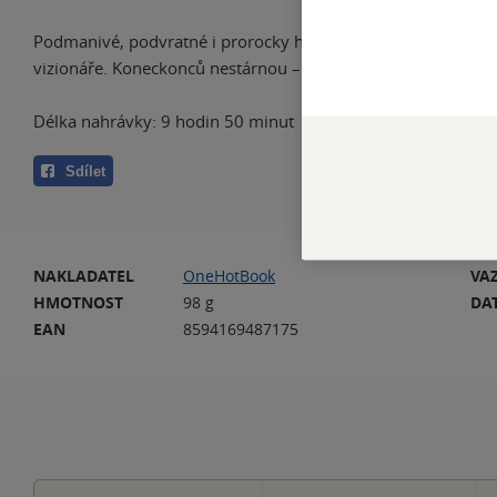
Podmanivé, podvratné i prorocky hloubavé příběhy z pera g
vizionáře. Koneckonců nestárnou – ba právě naopak!
Délka nahrávky: 9 hodin 50 minut
Sdílet
NAKLADATEL
OneHotBook
VA
HMOTNOST
98 g
DA
EAN
8594169487175