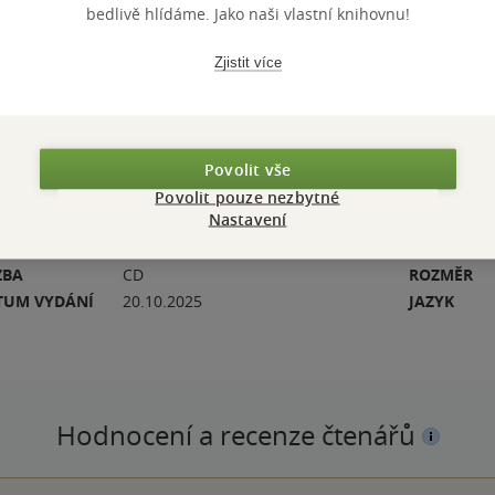
bedlivě hlídáme. Jako naši vlastní knihovnu!
eniálního
Zjistit více
Povolit vše
Povolit pouze nezbytné
Nastavení
ZBA
CD
ROZMĚR
TUM VYDÁNÍ
20.10.2025
JAZYK
Hodnocení a recenze čtenářů