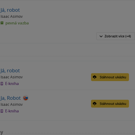
Já, robot
Isaac Asimov
pevná vazba
Zobrazit
více
(+4)
Já, robot
Isaac Asimov
Stáhnout ukázku
E-kniha
Ja, Robot
Stáhnout ukázku
Isaac Asimov
E-kniha
hy