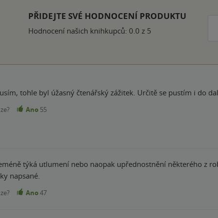
PŘIDEJTE SVÉ HODNOCENÍ PRODUKTU
Hodnocení našich knihkupců: 0.0 z 5
usím, tohle byl úžasný čtenářský zážitek. Určitě se pustím i do d
nze?
Ano
55
eméně týká utlumení nebo naopak upřednostnění některého z robot
ku z knihy. Hezky napsané.
nze?
Ano
47