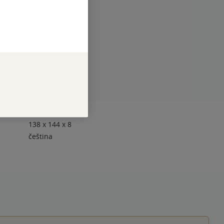
138 x 144 x 8
čeština