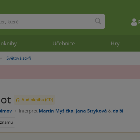
ioknihy
Učebnice
Hry
Světová sci-fi
»
bot
Audiokniha (CD)
simov
Interpret
Martin Myšička
,
Jana Stryková
&
další
seznamu