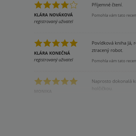
Příjemné čtení.
KLÁRA NOVÁKOVÁ
Pomohla vám tato rece
registrovaný uživatel
Povídková kniha Já, r
ztracený robot.
KLÁRA KONEČNÁ
registrovaný uživatel
Pomohla vám tato rece
Naprosto dokonalá kn
holčičkou.
MONIKA
registrovaný uživatel
Pomohla vám tato rece