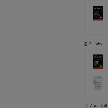
E-knihy
Audiokni