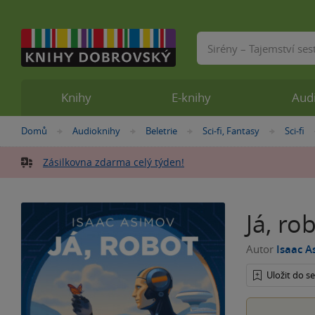
Vyhledávání
Knihy
E-knihy
Aud
Nacházíte
Domů
Audioknihy
Beletrie
Sci-fi, Fantasy
Sci-fi
»
»
»
»
se
zde:
Zásilkovna zdarma celý týden!
Já, ro
Autor
Isaac A
Uložit do 