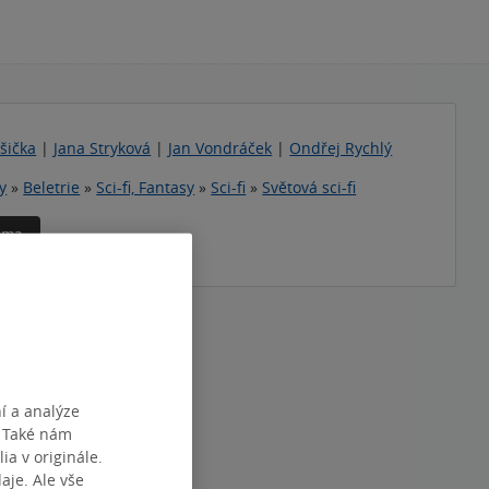
šička
|
Jana Stryková
|
Jan Vondráček
|
Ondřej Rychlý
y
»
Beletrie
»
Sci-fi, Fantasy
»
Sci-fi
»
Světová sci-fi
téma
í a analýze
. Také nám
ia v originále.
je. Ale vše