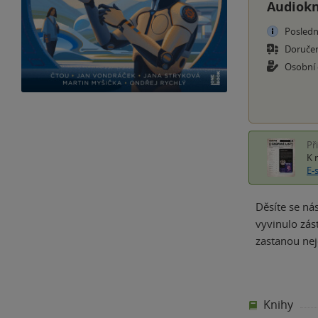
Audiok
Posledn
Doruče
Osobní
Př
K 
E-
Děsíte se ná
vyvinulo zás
zastanou nej
Knihy