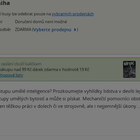
niha
í kusy lze odebrat pouze na
vybraných prodejnách
ní
Doručení domů není možné
Vyberte prodejnu
 odběr
ZDARMA (
)
i zaslání zboží balíčkem
nákupu nad 99 Kč
dárek zdarma
v hodnotě 19 Kč
shopové listy
stupu umělé inteligence? Prozkoumejte vyhlídky lidstva v devíti l
tupy umělých bytostí a může si pískat. Mechaničtí pomocníci obsta
en těžkou práci v dolech či ve strojovně, ale i nejjemnější úkony…