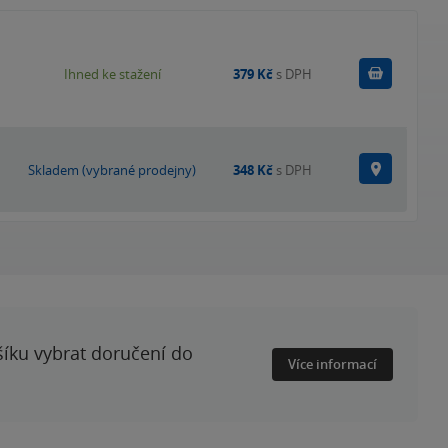
Koupit
Ihned ke stažení
379 Kč
s DPH
Na prode
Skladem (vybrané prodejny)
348 Kč
s DPH
šíku vybrat doručení do
Více informací