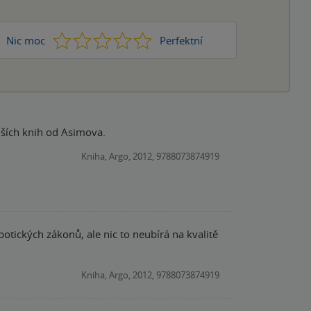
1
2
3
4
5
Nic moc
Perfektní
alších knih od Asimova.
Kniha, Argo, 2012, 9788073874919
ických zákonů, ale nic to neubírá na kvalitě
Kniha, Argo, 2012, 9788073874919