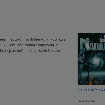
jším autorům sci-fi literatury. Pochází z
v USA, kam jeho rodina emigrovala. Je
eho nejznámějším díle je série Nadace.
Na hranicích N
Isaac Asimov