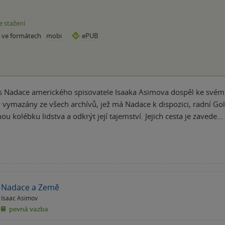
e stažení
e ve formátech
mobi
ePUB
s Nadace amerického spisovatele Isaaka Asimova dospěl ke svému
 vymazány ze všech archívů, jež má Nadace k dispozici, radní Gola
ou kolébku lidstva a odkrýt její tajemství. Jejich cesta je zavede…
Nadace a Země
Isaac Asimov
pevná vazba