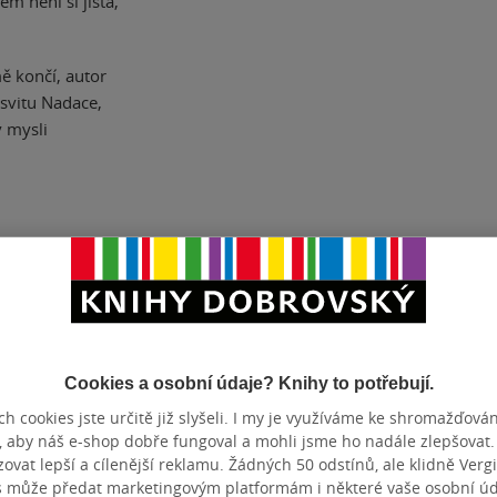
m není si jista,
ě končí, autor
svitu Nadace,
v mysli
ČET STRAN
374
DATUM VY
Cookies a osobní údaje? Knihy to potřebují.
h cookies jste určitě již slyšeli. I my je využíváme ke shromažďován
Hodnocení a recenze čtenářů
, aby náš e-shop dobře fungoval a mohli jsme ho nadále zlepšovat
vat lepší a cílenější reklamu. Žádných 50 odstínů, ale klidně Vergil
s může předat marketingovým platformám i některé vaše osobní úda