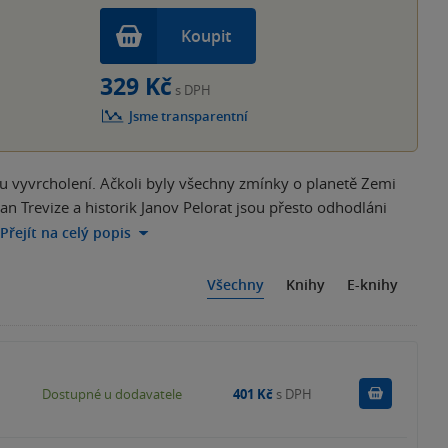
Koupit
329 Kč
s DPH
Jsme transparentní
 vyvrcholení. Ačkoli byly všechny zmínky o planetě Zemi
n Trevize a historik Janov Pelorat jsou přesto odhodláni
Přejít na celý popis
Všechny
Knihy
E-knihy
Do košík
Dostupné u dodavatele
401 Kč
s DPH