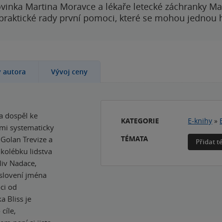
vinka Martina Moravce a lékaře letecké záchranky Ma
 praktické rady první pomoci, které se mohou jednou
y autora
Vývoj ceny
a dospěl ke
KATEGORIE
E-knihy
»
emi systematicky
TÉMATA
 Golan Trevize a
Přidat 
 kolébku lidstva
vliv Nadace,
yslovení jména
ci od
a Bliss je
cíle,