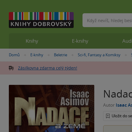
Vyhledávání
Knihy
E-knihy
Aud
Nacházíte
Domů
E-knihy
Beletrie
Sci-fi, Fantasy a Komiksy
»
»
»
se
zde:
Zásilkovna zdarma celý týden!
Nadac
Autor
Isaac A
Uložit do 