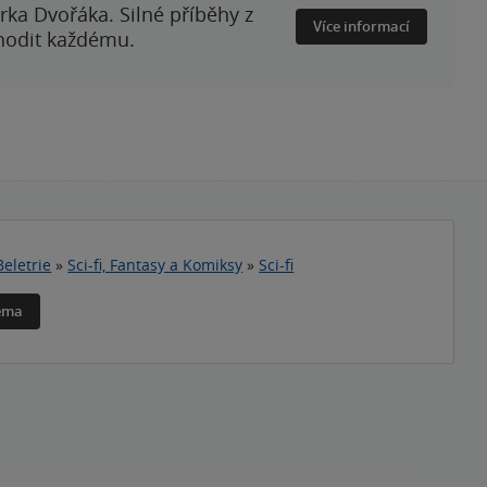
rka Dvořáka. Silné příběhy z
Více informací
 hodit každému.
Beletrie
»
Sci-fi, Fantasy a Komiksy
»
Sci-fi
téma