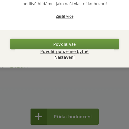
bedlivě hlídáme. Jako naši vlastní knihovnu!
PŘIDEJTE SVÉ HODNOCENÍ PRODUKTU
Zjistit více
Hodnocení našich knihkupců: 0.0 z 5
Povolit vše
Povolit pouze nezbytné
 chcete diskutovat? Kniha je prostě srdcovka, Isaac Asimov a je
Nastavení
nze?
Ano
15
Přidat hodnocení