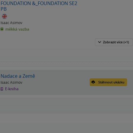
FOUNDATION &_FOUNDATION SE2
PB
Isaac Asimov
měkká vazba
Zobrazit
více
(+1)
Nadace a Země
Isaac Asimov
Stáhnout ukázku
E-kniha