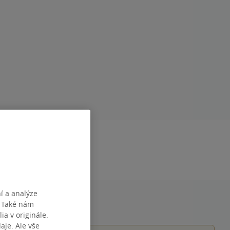
DÁNÍ
1.01.2022
í a analýze
. Také nám
ia v originále.
je. Ale vše