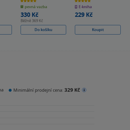
4.8
4.8
z
z
pevná vazba
E-kniha
5
5
hvězdiček
hvězdiček
330 Kč
229 Kč
Běžně
369 Kč
Do košíku
Koupit
329 Kč
na
Minimální prodejní cena: