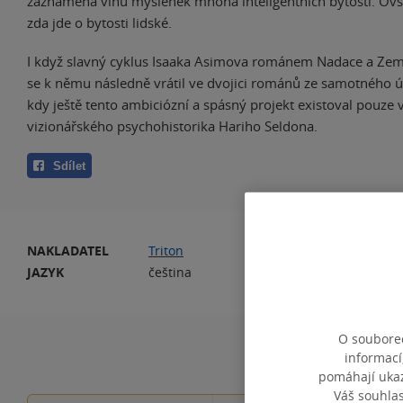
zaznamená vlnu myšlenek mnoha inteligentních bytostí. Ovše
zda jde o bytosti lidské.
I když slavný cyklus Isaaka Asimova románem Nadace a Zem
se k němu následně vrátil ve dvojici románů ze samotného ú
kdy ještě tento ambiciózní a spásný projekt existoval pouze 
vizionářského psychohistorika Hariho Seldona.
Sdílet
NAKLADATEL
Triton
PO
JAZYK
čeština
O souborec
informací
pomáhají ukazo
Váš souhla