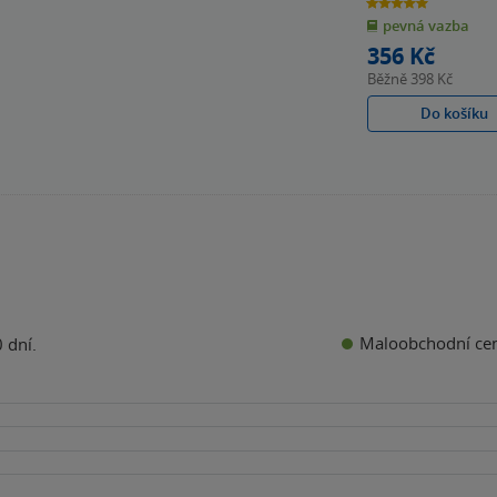
5.0
z
pevná vazba
5
hvězdiček
356 Kč
Běžně
398 Kč
Do košíku
Maloobchodní ce
 dní.