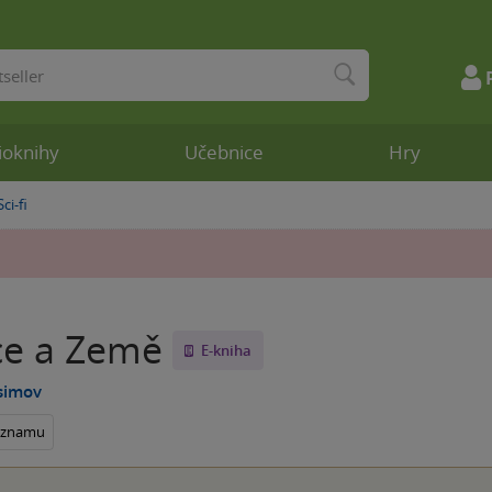
ioknihy
Učebnice
Hry
Sci-fi
»
e a Země
E-kniha
simov
seznamu