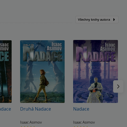
Všechny knihy autora
Následu
adace
Druhá Nadace
Nadace
Isaac Asimov
Isaac Asimov