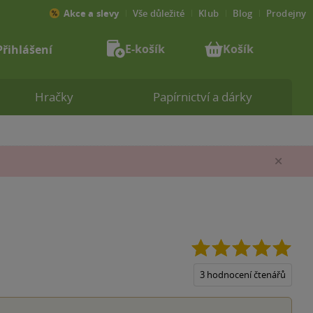
Akce a slevy
Vše důležité
Klub
Blog
Prodejny
E-košík
Košík
Přihlášení
Hračky
Papírnictví a dárky
Zav
5.0
z
5
3 hodnocení čtenářů
hvěz