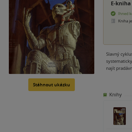
E-kniha
Ihned k
Kniha j
Slavný cyklu
systematicky
najít pradávn
Stáhnout ukázku
Knihy