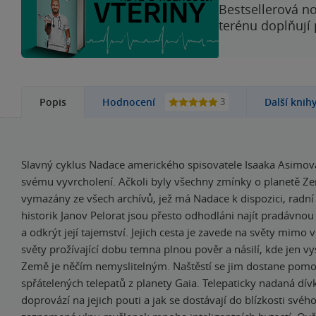
Bestsellerová no
terénu doplňují
3
Popis
Hodnocení
Další knih
Slavný cyklus Nadace amerického spisovatele Isaaka Asimov
svému vyvrcholení. Ačkoli byly všechny zmínky o planetě Z
vymazány ze všech archívů, jež má Nadace k dispozici, radní
historik Janov Pelorat jsou přesto odhodláni najít pradávnou
a odkrýt její tajemství. Jejich cesta je zavede na světy mimo 
světy prožívající dobu temna plnou pověr a násilí, kde jen v
Země je něčím nemyslitelným. Naštěstí se jim dostane pomo
spřátelených telepatů z planety Gaia. Telepaticky nadaná dívk
doprovází na jejich pouti a jak se dostávají do blízkosti svého 