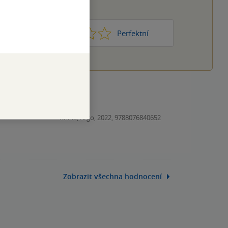
1
2
3
4
5
Nic moc
Perfektní
ho dílo se neomrzí.
Kniha, Argo, 2022, 9788076840652
Zobrazit všechna hodnocení