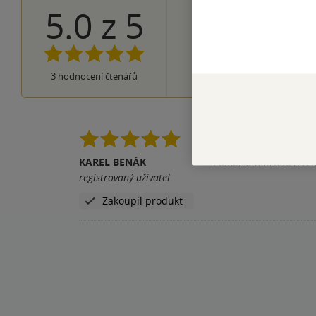
5.0
z
5
3×
5 hvězdiček
0×
4 hvězdičky
0×
3 hvězdičky
0×
2 hvězdičky
0×
3
hodnocení čtenářů
1 hvezdička
Nadace a Země? O čem
KAREL BENÁK
Pomohla vám tato rece
registrovaný uživatel
Zakoupil produkt