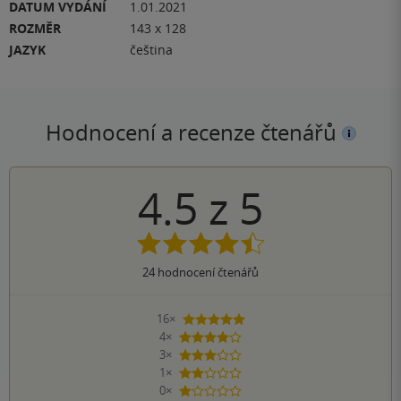
DATUM VYDÁNÍ
1.01.2021
ROZMĚR
143 x 128
JAZYK
čeština
Hodnocení a recenze čtenářů
4.5
z
5
24
hodnocení čtenářů
16×
5 hvězdiček
4×
4 hvězdičky
3×
3 hvězdičky
1×
2 hvězdičky
0×
1 hvezdička