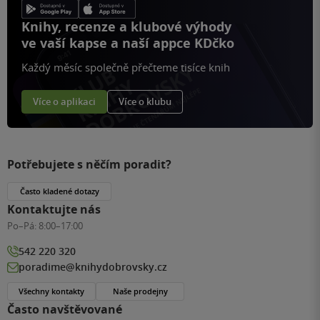
Knihy, recenze a klubové výhody
ve vaší kapse a naší appce KDčko
Každý měsíc společně přečteme tisíce knih
Více o aplikaci
Více o klubu
Potřebujete s něčím poradit?
Často kladené dotazy
Kontaktujte nás
Po–Pá:
8:00–17:00
542 220 320
poradime@knihydobrovsky.cz
Všechny kontakty
Naše prodejny
Často navštěvované