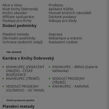
Akce a slevy
Prodejny
Klub Knihy Dobrovský
Aplikace KDčko
Knižní závisláci
Festival knižních závisláků
Affiliate spolupráce
Dárkové poukazy
Poukazy pro firmy
Nákupy pro školy
Dodací podmínky
Platební metody
Doprava
Obchodní podmínky
Reklamace a vrácení
Ochrana osobních údajů
Nastavení cookies
Vše důležité
Kariéra v Knihy Dobrovský
KNIHKUPEC (ZKRÁCENÝ
KNIHKUPEC - BRNO (Galerie
ÚVAZEK) - ČESKÉ
Vaňkovka)
BUDĚJOVICE
KNIHKUPEC (TŘEBÍČ)
VEDOUCÍ PRODEJNY
(TŘEBÍČ)
VEDOUCÍ PRODEJNY
KNIHKUPEC - KARVINÁ
(OLOMOUC - OC HANÁ)
Volné pracovní pozice
Platební metody