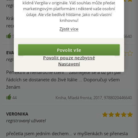
klidně Vergilia v originále. Váš souhlas může předat
registrovaný uživatel
marketingovým platformám i některé vaše osobní
údaje. Ale vše bedlivě hlídáme. Jako naši vlastní
Krásná knížka s autentickou italskou atmosférou. I pár
knihovnu!
receptů tam je.:-)
Zjistit více
51
Kniha, Mladá fronta, 2017, 9788020446640
Povolit vše
EVA
Povolit pouze nezbytné
registrovaný uživatel
Nastavení
Perfektní a nenáročné čtení... zasmějete se a už při pár
řádcích se dostanete do živé Itálie ... Doporučuji všem
ženám
44
Kniha, Mladá fronta, 2017, 9788020446640
VERONIKA
registrovaný uživatel
přečetla jsem jedním dechem... v myšlenkách se přenesla