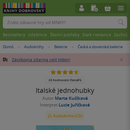
Vyhledávání
Bestsellery
Učebnice
Školní potřeby
Dark romance
Zachra
Nacházíte
Domů
Audioknihy
Beletrie
Česká a slovenská beletrie
»
»
»
se
zde:
Zásilkovna zdarma celý týden!
Za
4.5
z
5
24 hodnocení čtenářů
hvězdiček
Italské jednohubky
Autor
Marta Kučíková
Interpret
Lucie Juřičková
Audiokniha (CD)