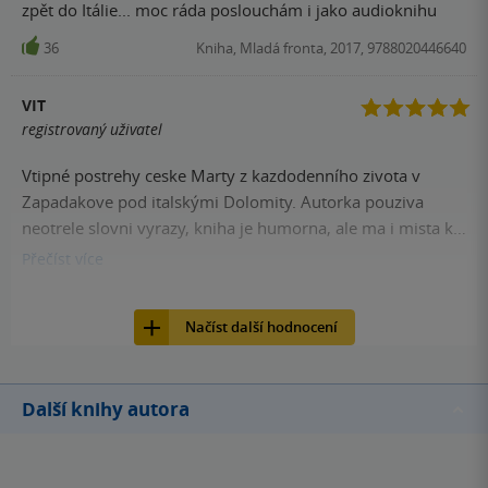
zpět do Itálie... moc ráda poslouchám i jako audioknihu
36
Kniha, Mladá fronta, 2017, 9788020446640
VIT
registrovaný uživatel
Vtipné postrehy ceske Marty z kazdodenního zivota v
Zapadakove pod italskými Dolomity. Autorka pouziva
neotrele slovni vyrazy, kniha je humorna, ale ma i mista k
zamysleni, ovsem tak nejak nenasilne. Tesim se na
Přečíst
více
audioknihu, ta u jeji predchozi knihy Italske jednohubky
21
Kniha, Mladá fronta, 2017, 9788020446640
byla vynikajici na dlouhe cesty autem, pobavila.
Načíst další hodnocení
Další knihy autora