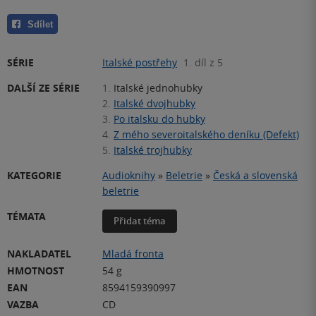
Sdílet
SÉRIE
Italské postřehy
1. díl z 5
DALŠÍ ZE SÉRIE
1.
Italské jednohubky
2.
Italské dvojhubky
3.
Po italsku do hubky
4.
Z mého severoitalského deníku (Defekt)
5.
Italské trojhubky
KATEGORIE
Audioknihy
»
Beletrie
»
Česká a slovenská
beletrie
TÉMATA
Přidat téma
NAKLADATEL
Mladá fronta
HMOTNOST
54 g
EAN
8594159390997
VAZBA
CD