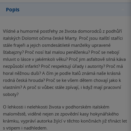
Popis
Vlídné a humorné postřehy ze života domorodců z podhůří
italských Dolomit očima české Marty. Proč jsou italští staříci
stále frajeři a jejich osmdesátileté manželky upravené
šťabajzny? Proč nosí Ital malou peněženku? Proč se nebojí
mluvit o lásce v jakémkoli věku? Proč jim asfaltově silná káva
nezpůsobí infarkt? Proč respektují úřady i autority? Proč má
horal něžnou duši? A čím je podle Italů známá naše krásná
rodná česká hrouda? Proč se ke všem dětem chovají jako k
vlastním? A proč si vůbec stále zpívají, i když mají pracovní
soboty?
O lehkosti i nelehkosti života v podhorském italském
maloměstě, viděné nejen ze zpovědní kasy hokynářského
krámku, vypráví autorka žijící v těchto končinách již třináct let
s vtipem i nadhledem.