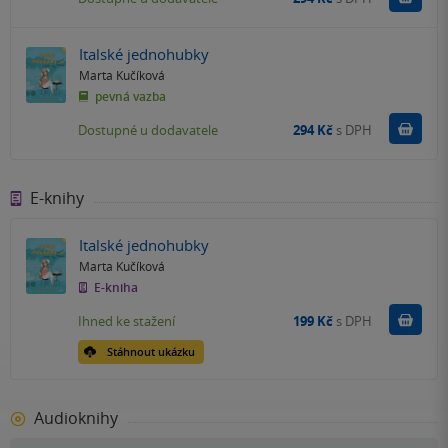
Italské jednohubky
Marta Kučíková
pevná vazba
Do k
Dostupné u dodavatele
294 Kč
s DPH
E-knihy
Italské jednohubky
Marta Kučíková
E-kniha
Koupit
Ihned ke stažení
199 Kč
s DPH
Stáhnout ukázku
Audioknihy