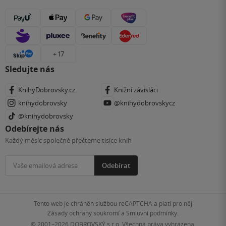
+ 17
Sledujte nás
KnihyDobrovsky.cz
Knižní závisláci
knihydobrovsky
@knihydobrovskycz
@knihydobrovsky
Odebírejte nás
Každý měsíc společně přečteme tisíce knih
Odebírat
Tento web je chráněn službou reCAPTCHA a platí pro něj
Zásady ochrany soukromí
a
Smluvní podmínky
.
© 2001–2026
DOBROVSKÝ s.r.o. Všechna práva vyhrazena.