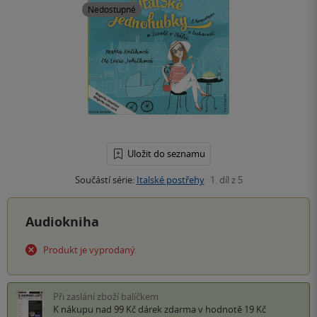
Nedostupné
Uložit do seznamu
Součástí série:
Italské postřehy
1. díl z 5
Audiokniha
Produkt je vyprodaný.
Při zaslání zboží balíčkem
K nákupu nad 99 Kč
dárek zdarma
v hodnotě 19 Kč