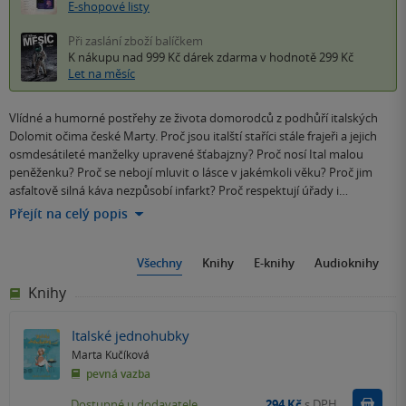
E-shopové listy
Při zaslání zboží balíčkem
K nákupu nad 999 Kč
dárek zdarma
v hodnotě 299 Kč
Let na měsíc
Vlídné a humorné postřehy ze života domorodců z podhůří italských
Dolomit očima české Marty. Proč jsou italští staříci stále frajeři a jejich
osmdesátileté manželky upravené šťabajzny? Proč nosí Ital malou
peněženku? Proč se nebojí mluvit o lásce v jakémkoli věku? Proč jim
asfaltově silná káva nezpůsobí infarkt? Proč respektují úřady i…
Přejít na celý popis
Všechny
Knihy
E-knihy
Audioknihy
Knihy
Italské jednohubky
Marta Kučíková
pevná vazba
Do k
Dostupné u dodavatele
294 Kč
s DPH