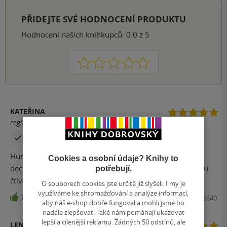
PŘIDEJTE SVÉ HODNOCENÍ PRODUKTU
Hodnocení našich knihkupců: 0.0 z 5
1
2
3
4
5
KATEŘINA
registrovaný uživatel
Zakoupil produkt
Humorná knížka, kterou jsem opravdu přečetla jedním
Cookies a osobní údaje? Knihy to
dechem a dlouho jsem se tak nezasmála :-) Psané lehkou
potřebují.
čtivou formou
O souborech cookies jste určitě již slyšeli. I my je
využíváme ke shromažďování a analýze informací,
79
Kniha, Mladá fronta, 2017, 9788020446640
aby náš e-shop dobře fungoval a mohli jsme ho
nadále zlepšovat. Také nám pomáhají ukazovat
lepší a cílenější reklamu. Žádných 50 odstínů, ale
LENKA