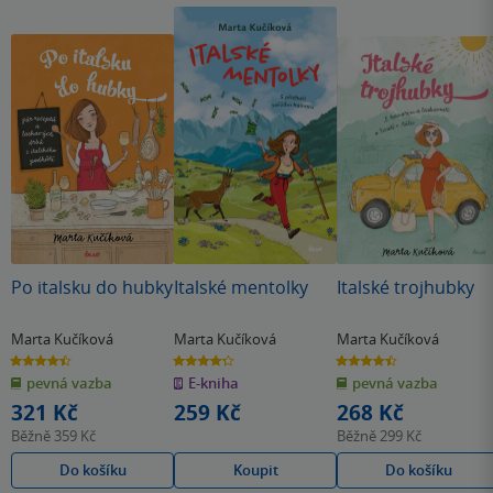
Po italsku do hubky
Italské mentolky
Italské trojhubky
Marta Kučíková
Marta Kučíková
Marta Kučíková
4.5
4.3
4.5
z
z
z
pevná vazba
E-kniha
pevná vazba
5
5
5
hvězdiček
hvězdiček
hvězdiček
321 Kč
259 Kč
268 Kč
Běžně
359 Kč
Běžně
299 Kč
Do košíku
Koupit
Do košíku