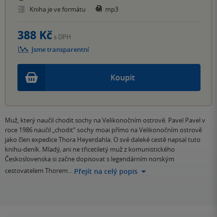
Kniha je ve formátu
mp3
388 Kč
s DPH
Jsme transparentní
Koupit
Muž, který naučil chodit sochy na Velikonočním ostrově. Pavel Pavel v
roce 1986 naučil „chodit“ sochy moai přímo na Velikonočním ostrově
jako člen expedice Thora Heyerdahla. O své daleké cestě napsal tuto
knihu-deník. Mladý, ani ne třicetiletý muž z komunistického
Československa si začne dopisovat s legendárním norským
cestovatelem Thorem…
Přejít na celý popis