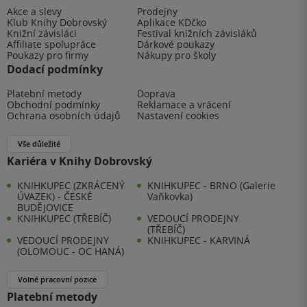
Akce a slevy
Prodejny
Klub Knihy Dobrovský
Aplikace KDčko
Knižní závisláci
Festival knižních závisláků
Affiliate spolupráce
Dárkové poukazy
Poukazy pro firmy
Nákupy pro školy
Dodací podmínky
Platební metody
Doprava
Obchodní podmínky
Reklamace a vrácení
Ochrana osobních údajů
Nastavení cookies
Vše důležité
Kariéra v Knihy Dobrovský
KNIHKUPEC (ZKRÁCENÝ
KNIHKUPEC - BRNO (Galerie
ÚVAZEK) - ČESKÉ
Vaňkovka)
BUDĚJOVICE
KNIHKUPEC (TŘEBÍČ)
VEDOUCÍ PRODEJNY
(TŘEBÍČ)
VEDOUCÍ PRODEJNY
KNIHKUPEC - KARVINÁ
(OLOMOUC - OC HANÁ)
Volné pracovní pozice
Platební metody