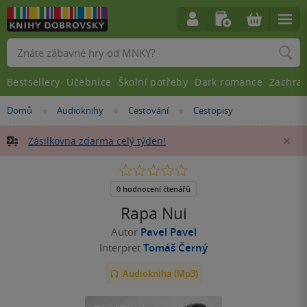
Vyhledávání
Bestsellery
Učebnice
Školní potřeby
Dark romance
Zachra
Nacházíte
Domů
Audioknihy
Cestování
Cestopisy
»
»
»
se
zde:
Zásilkovna zdarma celý týden!
Za
0.0
z
5
0 hodnocení čtenářů
hvězdiček
Rapa Nui
Autor
Pavel Pavel
Interpret
Tomáš Černý
Audiokniha (Mp3)