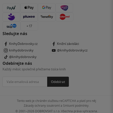
+ 17
Sledujte nás
KnihyDobrovsky.cz
Knižní závisláci
knihydobrovsky
@knihydobrovskycz
@knihydobrovsky
Odebírejte nás
Každý měsíc společně přečteme tisíce knih
Odebírat
Tento web je chráněn službou reCAPTCHA a platí pro něj
Zásady ochrany soukromí
a
Smluvní podmínky
.
© 2001–2026
DOBROVSKÝ s.r.o. Všechna práva vyhrazena.