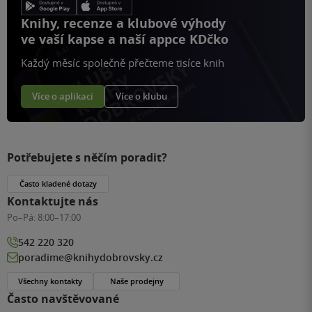
Knihy, recenze a klubové výhody
ve vaší kapse a naší appce KDčko
Každý měsíc společně přečteme tisíce knih
Více o aplikaci
Více o klubu
Potřebujete s něčím poradit?
Často kladené dotazy
Kontaktujte nás
Po–Pá:
8:00–17:00
542 220 320
poradime@knihydobrovsky.cz
Všechny kontakty
Naše prodejny
Často navštěvované