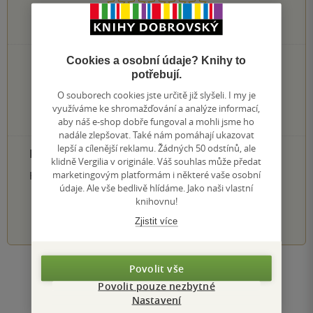
0
hodnocení čtenářů
Cookies a osobní údaje? Knihy to
0×
5 hvězdiček
potřebují.
0×
4 hvězdičky
0×
3 hvězdičky
O souborech cookies jste určitě již slyšeli. I my je
0×
2 hvězdičky
využíváme ke shromažďování a analýze informací,
0×
aby náš e-shop dobře fungoval a mohli jsme ho
1 hvezdička
nadále zlepšovat. Také nám pomáhají ukazovat
lepší a cílenější reklamu. Žádných 50 odstínů, ale
PŘIDEJTE SVÉ HODNOCENÍ PRODUKTU
klidně Vergilia v originále. Váš souhlas může předat
marketingovým platformám i některé vaše osobní
Hodnocení našich knihkupců: 0.0 z 5
údaje. Ale vše bedlivě hlídáme. Jako naši vlastní
knihovnu!
1
2
3
4
5
Zjistit více
Povolit vše
Zobrazit všechna hodnocení
Povolit pouze nezbytné
Nastavení
Přidat hodnocení