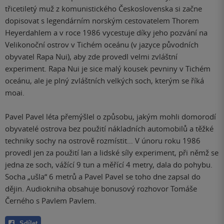
třicetiletý muž z komunistického Československa si začne
dopisovat s legendárním norským cestovatelem Thorem
Heyerdahlem a v roce 1986 vycestuje díky jeho pozvání na
Velikonoční ostrov v Tichém oceánu (v jazyce původních
obyvatel Rapa Nui), aby zde provedl velmi zvláštní
experiment. Rapa Nui je sice malý kousek pevniny v Tichém
oceánu, ale je plný zvláštních velkých soch, kterým se říká
moai.
Pavel Pavel léta přemýšlel o způsobu, jakým mohli domorodí
obyvatelé ostrova bez použití nákladních automobilů a těžké
techniky sochy na ostrově rozmístit… V únoru roku 1986
provedl jen za použití lan a lidské síly experiment, při němž se
jedna ze soch, vážící 9 tun a měřící 4 metry, dala do pohybu.
Socha „ušla“ 6 metrů a Pavel Pavel se toho dne zapsal do
dějin. Audiokniha obsahuje bonusový rozhovor Tomáše
Černého s Pavlem Pavlem.
Sdílet