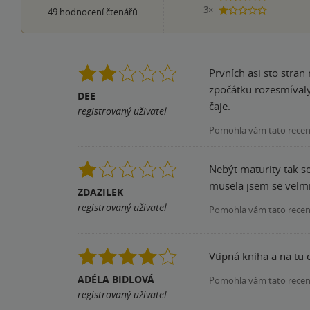
3×
49
hodnocení čtenářů
1 hvezdička
Prvních asi sto stran
zpočátku rozesmívaly,
DEE
čaje.
registrovaný uživatel
Pomohla vám tato rece
Nebýt maturity tak se
musela jsem se velmi
ZDAZILEK
registrovaný uživatel
Pomohla vám tato rece
Vtipná kniha a na tu
ADÉLA BIDLOVÁ
Pomohla vám tato rece
registrovaný uživatel