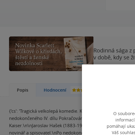
Rodinná sága z 
v době, kdy se ž
49
Popis
Hodnocení
Další kni
{'cs': 'Tragická velkolepá komedie. Kompletní znění III. dílu S
O souborec
nedokončeného IV. dílu Pokračování slavného výprasku. Čte 
informací
Kaiser.\n\nJaroslav Hašek (1883-1923)\nJaroslav Hašek byl pu
pomáhají ukazo
Váš souhla
novinář a spisovatel.\nPo nedokončených studiích na gymnáz