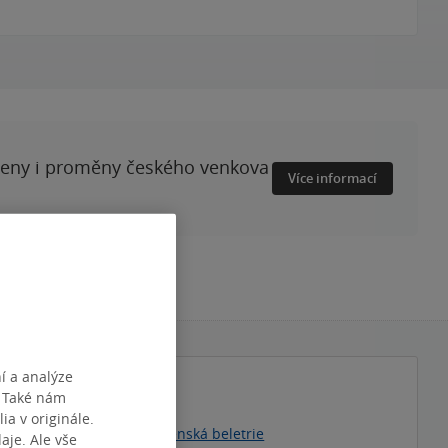
ženy i proměny českého venkova
Více informací
í a analýze
. Také nám
iser
|
Markéta Jahodová
ia v originále.
y
»
Beletrie
»
Česká a slovenská beletrie
je. Ale vše