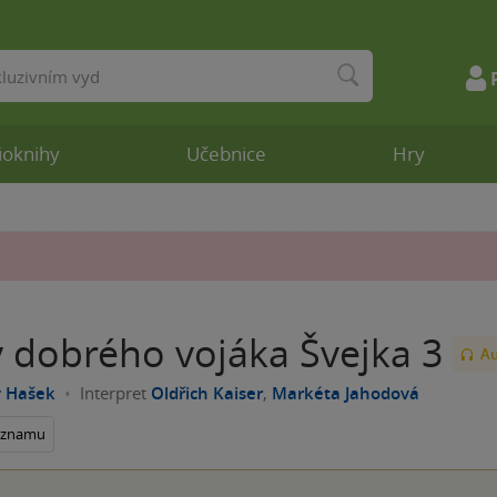
ioknihy
Učebnice
Hry
 dobrého vojáka Švejka 3
Au
v Hašek
Interpret
Oldřich Kaiser
,
Markéta Jahodová
seznamu