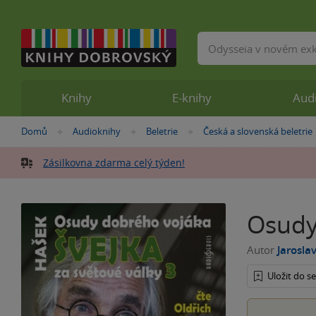
Vyhledávání
Knihy
E-knihy
Aud
Nacházíte
Domů
Audioknihy
Beletrie
Česká a slovenská beletrie
»
»
»
se
zde:
Zásilkovna zdarma celý týden!
Osudy
Autor
Jarosla
Uložit do 