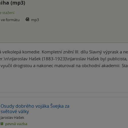
iha (mp3)
e stažení
e ve formátu
mp3
ická velkolepá komedie. Kompletní znění III. dílu Slavný výprask a
er.\n\nJaroslav Hašek (1883-1923)\nJaroslav Hašek byl publicista
vyučil drogistou a nakonec maturoval na obchodní akademii. Sta
Osudy dobrého vojáka Švejka za
světové války
Jaroslav Hašek
pevná vazba