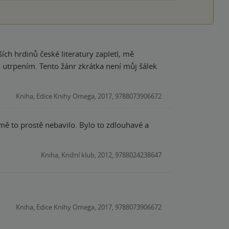
ších hrdinů české literatury zapletl, mě
š utrpením. Tento žánr zkrátka není můj šálek
Kniha, Edice Knihy Omega, 2017, 9788073906672
 mě to prostě nebavilo. Bylo to zdlouhavé a
Kniha, Knižní klub, 2012, 9788024238647
Kniha, Edice Knihy Omega, 2017, 9788073906672