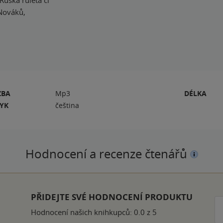
Ruská ruleta či
 Nováků,
ZBA
Mp3
DÉLKA
ZYK
čeština
Hodnocení a recenze čtenářů
k
PŘIDEJTE SVÉ HODNOCENÍ PRODUKTU
Hodnocení našich knihkupců: 0.0 z 5