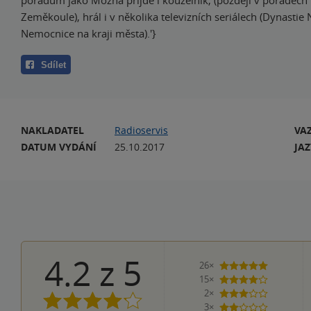
pořadům jako Možná přijde i kouzelník, (později v pořadech 
Zeměkoule), hrál i v několika televizních seriálech (Dynastie
Nemocnice na kraji města).'}
Sdílet
NAKLADATEL
Radioservis
VA
DATUM VYDÁNÍ
25.10.2017
JA
4.2
z
5
26×
5 hvězdiče
15×
4 hvězdičky
2×
3 hvězdičky
3×
2 hvězdičky