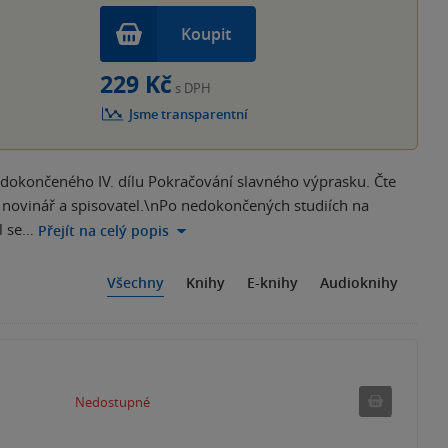
Koupit
229 Kč
s DPH
Jsme transparentní
 nedokončeného IV. dílu Pokračování slavného výprasku. Čte
, novinář a spisovatel.\nPo nedokončených studiích na
l se…
Přejít na celý popis
Všechny
Knihy
E-knihy
Audioknihy
Nedostu
Nedostupné