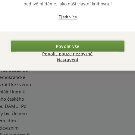
bedlivě hlídáme. Jako naši vlastní knihovnu!
e
TÉMATA
klasika
mi anarchisty a
Zjistit více
ácký život. V
Přidat 
é začal mít
eznámil se s
 vězněn za svoji
Povolit vše
pokroku v
Povolit pouze nezbytné
ěry, a vystupoval
Nastavení
ých Budějovicích
i se dostal do
demokratické
 vrátil ke svému
niální komik
ého českého
kou DAMU. Po
ky byl členem
em Jiřím
elevizním