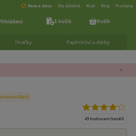
Akce a slevy
Vše důležité
Klub
Blog
Prodejny
E-košík
Košík
Přihlášení
Hračky
Papírnictví a dárky
Zav
diokniha (Mp3)
4.2
z
5
49 hodnocení čtenářů
hvězd