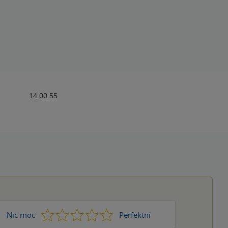
14:00:55
1
2
3
4
5
Nic moc
Perfektní