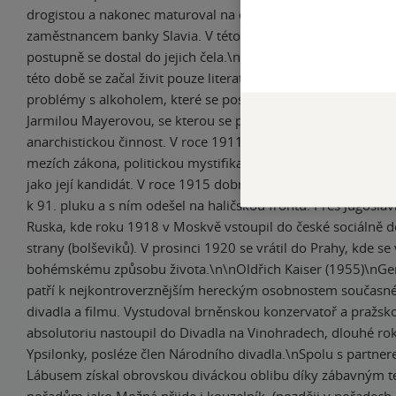
drogistou a nakonec maturoval na obchodní akademii. Stal s
zaměstnancem banky Slavia. V této době se seznámil s český
postupně se dostal do jejich čela.\nZačal vést bohémský a tul
této době se začal živit pouze literaturou a novinařinou a tak
problémy s alkoholem, které se postupem času zvětšovaly. S
Jarmilou Mayerovou, se kterou se později oženil.\nByl krátce
anarchistickou činnost. V roce 1911 založil Stranu mírného 
mezích zákona, politickou mystifikaci karikující volební pom
jako její kandidát. V roce 1915 dobrovolně narukoval v Česk
k 91. pluku a s ním odešel na haličskou frontu. Přes Jugoslávi
Ruska, kde roku 1918 v Moskvě vstoupil do české sociálně 
strany (bolševiků). V prosinci 1920 se vrátil do Prahy, kde se
bohémskému způsobu života.\n\nOldřich Kaiser (1955)\nGe
patří k nejkontroverznějším hereckým osobnostem současn
divadla a filmu. Vystudoval brněnskou konzervatoř a pražs
absolutoriu nastoupil do Divadla na Vinohradech, dlouhé ro
Ypsilonky, posléze člen Národního divadla.\nSpolu s partner
Lábusem získal obrovskou diváckou oblibu díky zábavným t