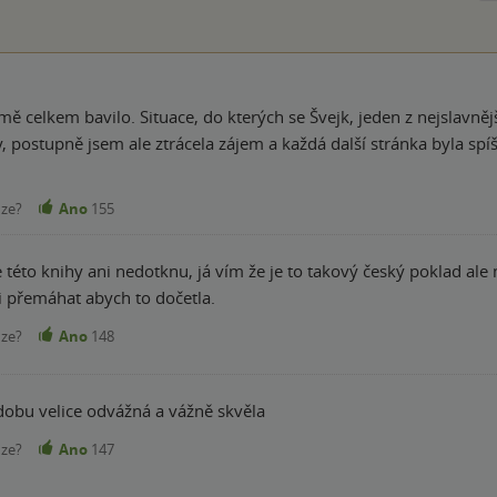
 mě celkem bavilo. Situace, do kterých se Švejk, jeden z nejslavněj
 postupně jsem ale ztrácela zájem a každá další stránka byla spí
nze?
Ano
155
 této knihy ani nedotknu, já vím že je to takový český poklad ale
 přemáhat abych to dočetla.
nze?
Ano
148
 dobu velice odvážná a vážně skvěla
nze?
Ano
147