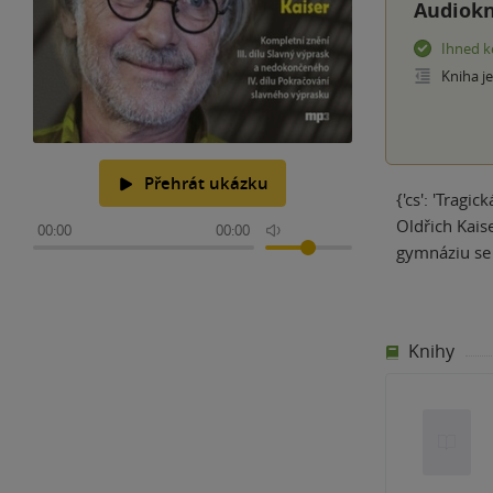
Audiokn
Ihned k
Kniha j
Přehrát ukázku
{'cs': 'Trag
Oldřich Kais
00:00
00:00
gymnáziu se 
Knihy