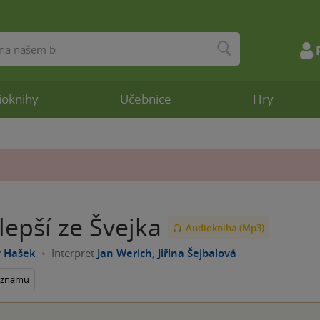
ioknihy
Učebnice
Hry
lepší ze Švejka
Audiokniha (Mp3)
v Hašek
Interpret
Jan Werich
,
Jiřina Šejbalová
seznamu