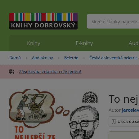
Vyhledávání
Knihy
E-knihy
Aud
Nacházíte
Domů
Audioknihy
Beletrie
Česká a slovenská beletrie
»
»
»
se
zde:
Zásilkovna zdarma celý týden!
To nej
Autor
Jarosla
Uložit do 