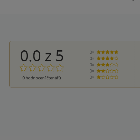
0.0
z
5
0×
5 hvězdiček
0×
4 hvězdičky
0×
3 hvězdičky
0×
2 hvězdičky
0×
0
hodnocení čtenářů
1 hvezdička