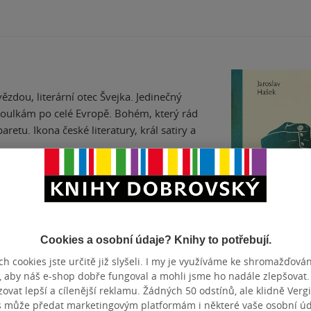
ězdou, literární otec Švejka. Jedinečný
 toulkám po celé Evropě. Bohém, který rád
aretu. Ikona české literatury, král satiry a
Cookies a osobní údaje? Knihy to potřebují.
Osudy dobréh
h cookies jste určitě již slyšeli. I my je využíváme ke shromažďován
vojáka Švejka z
, aby náš e-shop dobře fungoval a mohli jsme ho nadále zlepšovat
světové války
Jaroslav Hašek
vat lepší a cílenější reklamu. Žádných 50 odstínů, ale klidně Vergil
4.7
z
s může předat marketingovým platformám i některé vaše osobní úda
pevná vazba
5