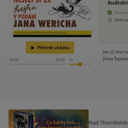
Audiokn
Ihned k
Kniha j
Přehrát ukázku
Jak již titu
Jiřina Šejba
00:00
00:00
Nad Thornfieldem