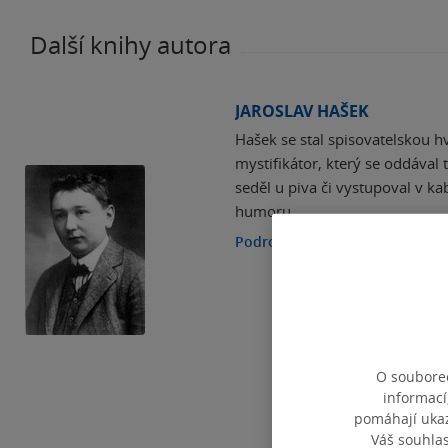
Další knihy autora
JAROSLAV HAŠEK
Hašek se stal spisovatelskou hv
mystifikátor, který se oddával
seděl u piva či vystupoval v kab
humoru.
Podrobnosti
O souborec
informací
pomáhají ukazo
Váš souhla