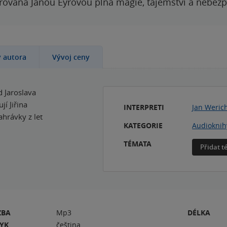
rovaná Janou Eyrovou plná magie, tajemství a nebezp
y autora
Vývoj ceny
d Jaroslava
í Jiřina
INTERPRETI
Jan Weric
ahrávky z let
KATEGORIE
Audioknih
TÉMATA
Přidat 
ZBA
Mp3
DÉLKA
ZYK
čeština