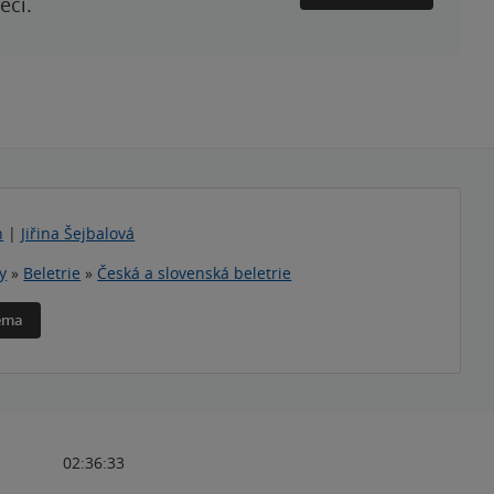
ečí.
h
|
Jiřina Šejbalová
y
»
Beletrie
»
Česká a slovenská beletrie
téma
02:36:33