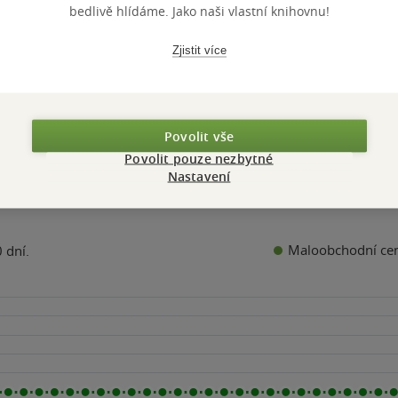
hvězdiček
bedlivě hlídáme. Jako naši vlastní knihovnu!
319 Kč
Běžně
399 Kč
Zjistit více
Do košíku
Povolit vše
Povolit pouze nezbytné
Nastavení
Maloobchodní ce
 dní.