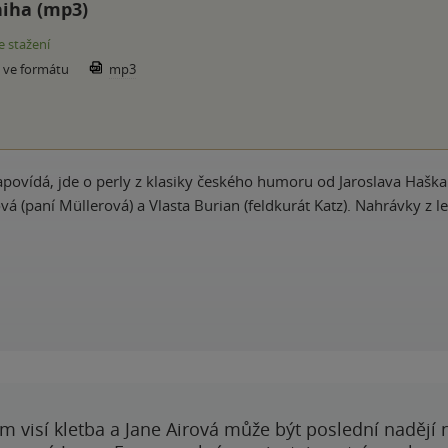
iha (mp3)
e stažení
e ve formátu
mp3
l napovídá, jde o perly z klasiky českého humoru od Jaroslava H
lová (paní Müllerová) a Vlasta Burian (feldkurát Katz). Nahrávky
 visí kletba a Jane Airová může být poslední nadějí n