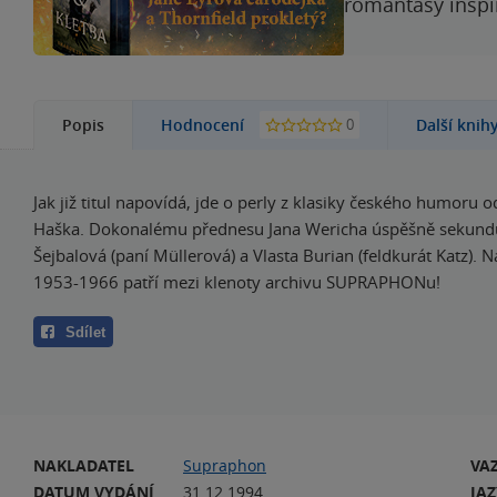
romantasy inspi
0
Popis
Hodnocení
Další knih
Jak již titul napovídá, jde o perly z klasiky českého humoru o
Haška. Dokonalému přednesu Jana Wericha úspěšně sekunduj
Šejbalová (paní Müllerová) a Vlasta Burian (feldkurát Katz). N
1953-1966 patří mezi klenoty archivu SUPRAPHONu!
Sdílet
NAKLADATEL
Supraphon
VA
DATUM VYDÁNÍ
31.12.1994
JA