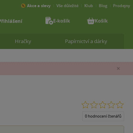
Akce a slevy
Vše důležité
Klub
Blog
Prodejny
E-košík
Košík
Přihlášení
Hračky
Papírnictví a dárky
Zav
0.0
z
5
0 hodnocení čtenářů
hvěz