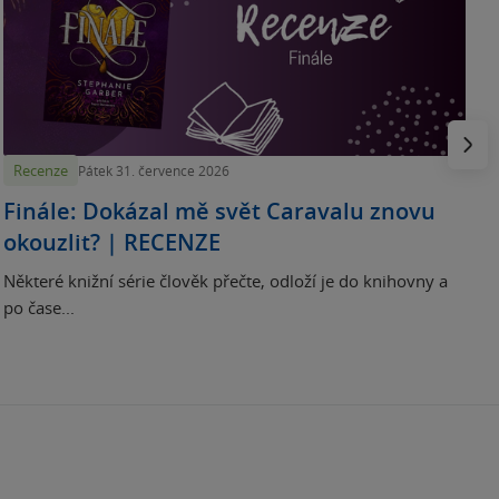
„
p
H
e
Násled
Recenze
Pátek 31. července 2026
Finále: Dokázal mě svět Caravalu znovu
okouzlit? | RECENZE
Některé knižní série člověk přečte, odloží je do knihovny a
po čase...