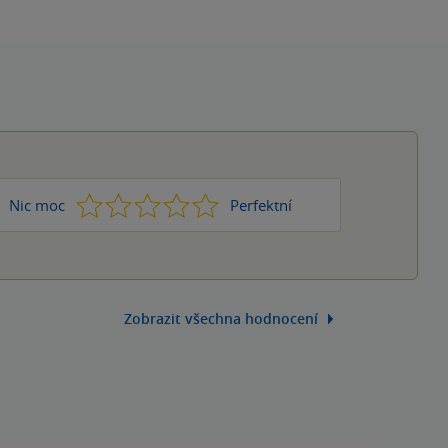
1
2
3
4
5
Nic moc
Perfektní
Zobrazit všechna hodnocení