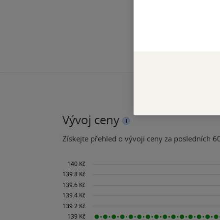
Vývoj ceny
Získejte přehled o vývoji ceny za posledních 60