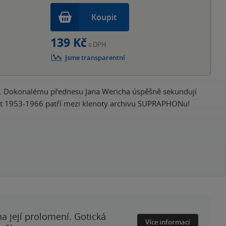
Koupit
139 Kč
s DPH
Jsme transparentní
aška. Dokonalému přednesu Jana Wericha úspěšně sekundují
 z let 1953-1966 patří mezi klenoty archivu SUPRAPHONu!
a její prolomení. Gotická
Více informací