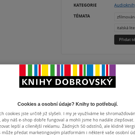
KATEGORIE
Audioknih
TÉMATA
zfilmová
italská lit
Přidat 
ZBA
Mp3
DÉLKA
ZYK
čeština
Cookies a osobní údaje? Knihy to potřebují.
Hodnocení a recenze čtenářů
h cookies jste určitě již slyšeli. I my je využíváme ke shromažďován
, aby náš e-shop dobře fungoval a mohli jsme ho nadále zlepšovat
vat lepší a cílenější reklamu. Žádných 50 odstínů, ale klidně Vergil
s může předat marketingovým platformám i některé vaše osobní úda