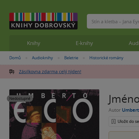
Vyhledávání
Knihy
E-knihy
Aud
Nacházíte
Domů
Audioknihy
Beletrie
Historické romány
»
»
»
se
zde:
Zásilkovna zdarma celý týden!
Jméno
Nedostupné
Autor
Umbert
Uložit do 