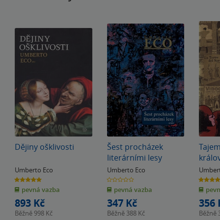
Dějiny ošklivosti
Šest procházek
Taje
literárními lesy
králo
Umberto Eco
Umberto Eco
Umbert
5.0
0.0
4.3
z
z
z
pevná vazba
pevná vazba
pevn
5
5
5
hvězdiček
hvězdiček
hvězdiče
893 Kč
347 Kč
356 
Běžně
998 Kč
Běžně
388 Kč
Běžně