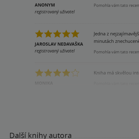
ANONYM
Pomohla vám tato rece
registrovaný uživatel
Jedna z nejzajímavějš
minutách znechuceně
JAROSLAV NEDAVAŠKA
registrovaný uživatel
Pomohla vám tato rece
Kniha má skvělou inte
MONIKA
Pomohla vám tato rece
registrovaný uživatel
Další knihy autora