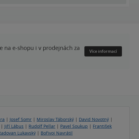
te na e-shopu i v prodejnách za
Více informací
dra
|
Josef Somr
|
Miroslav Táborský
|
David Novotný
|
|
Jiří Lábus
|
Rudolf Pellar
|
Pavel Soukup
|
František
Radovan Lukavský
|
Bořivoj Navrátil