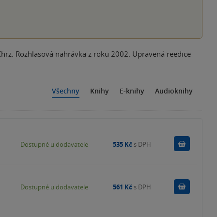
Chrz. Rozhlasová nahrávka z roku 2002. Upravená reedice
Všechny
Knihy
E-knihy
Audioknihy
Do košík
Dostupné u dodavatele
535 Kč
s DPH
Do košík
Dostupné u dodavatele
561 Kč
s DPH