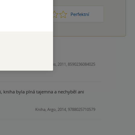
1
2
3
4
5
Nic moc
Perfektní
Audiokniha, Radioservis, 2011, 8590236084025
i, kniha byla plná tajemna a nechyběl ani
Kniha, Argo, 2014, 9788025710579