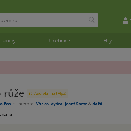
ioknihy
Učebnice
Hry
 růže
Audiokniha (Mp3)
o Eco
Interpret
Václav Vydra
,
Josef Somr
&
další
seznamu