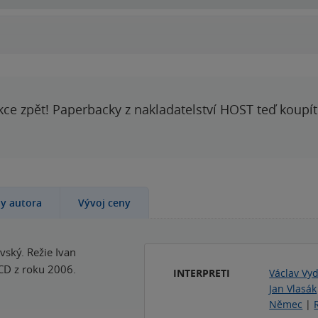
00:00
00:00
kce zpět! Paperbacky z nakladatelství HOST teď koupí
hy autora
Vývoj ceny
ský. Režie Ivan
CD z roku 2006.
INTERPRETI
Václav Vy
Jan Vlasák
Němec
|