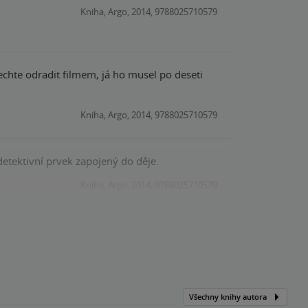
Kniha, Argo, 2014, 9788025710579
nechte odradit filmem, já ho musel po deseti
Kniha, Argo, 2014, 9788025710579
 detektivní prvek zapojený do děje.
Kniha, Argo, 2014, 9788025710579
Všechny knihy autora