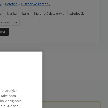
y
»
Beletrie
»
Historické romány
no
klasika
Itálie
historická detektivka
středověk
eratura
+2
téma
05:52:27
í a analýze
. Také nám
ia v originále.
je. Ale vše