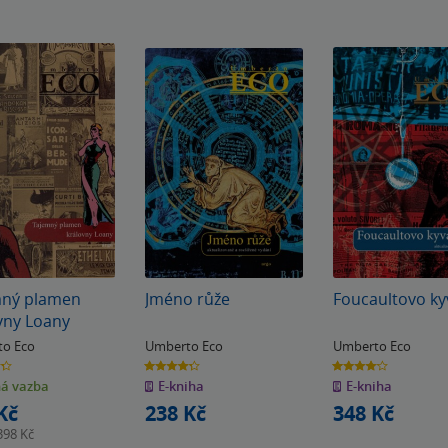
mný plamen
Jméno růže
Foucaultovo ky
vny Loany
o Eco
Umberto Eco
Umberto Eco
4.3
4.1
z
z
á vazba
E-kniha
E-kniha
5
5
k
hvězdiček
hvězdiček
Kč
238 Kč
348 Kč
398 Kč