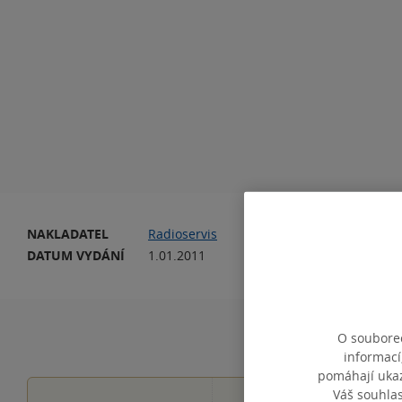
NAKLADATEL
Radioservis
VA
DATUM VYDÁNÍ
1.01.2011
JA
O souborec
informací
pomáhají ukazo
Váš souhla