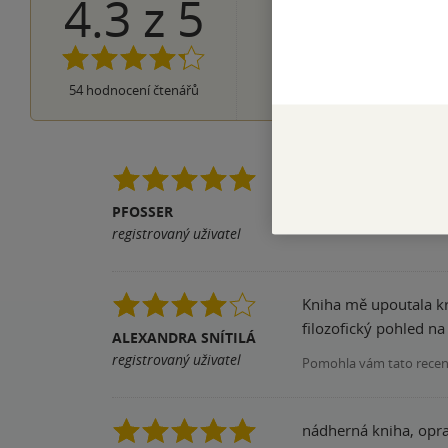
4.3
z
5
29×
5 hvězdiče
14×
4 hvězdičky
8×
3 hvězdičky
3×
2 hvězdičky
0×
54
hodnocení čtenářů
1 hvezdička
Úžasná rozhlasová hr
PFOSSER
Pomohla vám tato rece
registrovaný uživatel
Kniha mě upoutala krá
filozofický pohled na 
ALEXANDRA SNÍTILÁ
registrovaný uživatel
Pomohla vám tato rece
nádherná kniha, opra