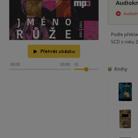
Audiokn
Audiokn
Podle překla
5CD z roku 
Přehrát ukázku
00:00
00:00
Knihy