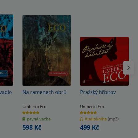
Následu
vadlo
Na ramenech obrů
Pražský hřbitov
Umberto Eco
Umberto Eco
5.0
4.7
z
z
pevná vazba
Audiokniha
(mp3)
5
5
hvězdiček
hvězdiček
598 Kč
499 Kč