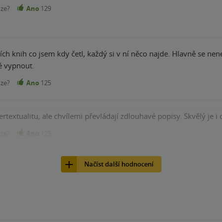
nze?
Ano
129
ích knih co jsem kdy četl, každý si v ní něco najde. Hlavně se ne
 vypnout.
nze?
Ano
125
rtextualitu, ale chvílemi převládají zdlouhavé popisy. Skvělý je i
nze?
Ano
125
Načíst další hodnocení