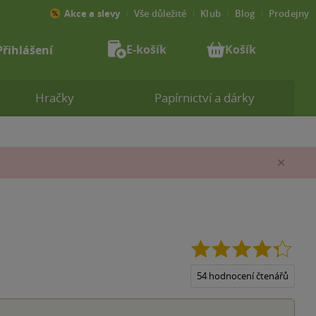
Akce a slevy
Vše důležité
Klub
Blog
Prodejny
E-košík
Košík
Přihlášení
Hračky
Papírnictví a dárky
Zav
4.3
z
5
54 hodnocení čtenářů
hvězd