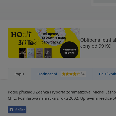
Oblíbená letní a
ceny od 99 Kč!
54
Popis
Hodnocení
Další kni
Podle překladu Zdeňka Frýborta zdramatizoval Michal Lázňov
Chrz. Rozhlasová nahrávka z roku 2002. Upravená reedice 5
Sdílet