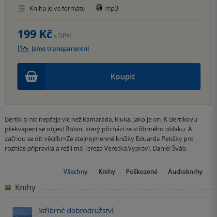
Kniha je ve formátu
mp3
199 Kč
s DPH
Jsme transparentní
Koupit
Bertík si nic nepřeje víc než kamaráda, kluka, jako je on. K Bertíkovu
překvapení se objeví Robin, který přichází ze stříbrného oblaku. A
začnou se dít věci!br>Ze stejnojmenné knížky Eduarda Petišky pro
rozhlas připravila a režii má Tereza Verecká.Vypráví: Daniel Šváb.
Všechny
Knihy
Poškozené
Audioknihy
Knihy
Stříbrné dobrodružství