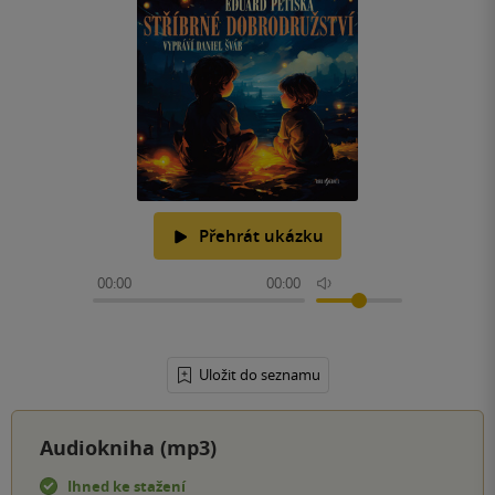
Přehrát ukázku
00:00
00:00
Uložit do seznamu
Audiokniha (mp3)
Ihned ke stažení