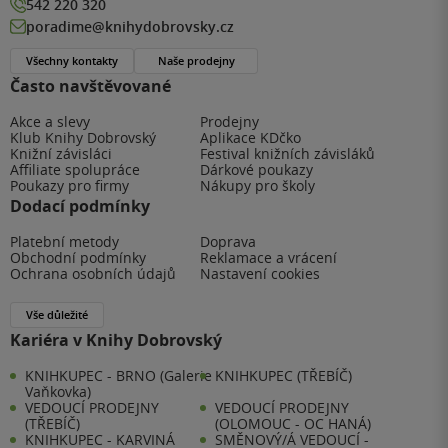
542 220 320
poradime@knihydobrovsky.cz
Všechny kontakty
Naše prodejny
Často navštěvované
Akce a slevy
Prodejny
Klub Knihy Dobrovský
Aplikace KDčko
Knižní závisláci
Festival knižních závisláků
Affiliate spolupráce
Dárkové poukazy
Poukazy pro firmy
Nákupy pro školy
Dodací podmínky
Platební metody
Doprava
Obchodní podmínky
Reklamace a vrácení
Ochrana osobních údajů
Nastavení cookies
Vše důležité
Kariéra v Knihy Dobrovský
KNIHKUPEC - BRNO (Galerie
KNIHKUPEC (TŘEBÍČ)
Vaňkovka)
VEDOUCÍ PRODEJNY
VEDOUCÍ PRODEJNY
(TŘEBÍČ)
(OLOMOUC - OC HANÁ)
KNIHKUPEC - KARVINÁ
SMĚNOVÝ/Á VEDOUCÍ -