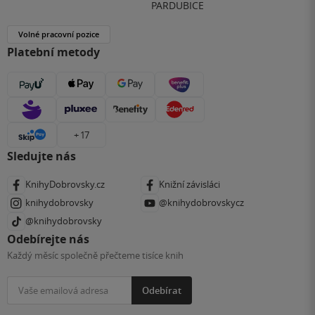
PARDUBICE
Volné pracovní pozice
Platební metody
+ 17
Sledujte nás
KnihyDobrovsky.cz
Knižní závisláci
knihydobrovsky
@knihydobrovskycz
@knihydobrovsky
Odebírejte nás
Každý měsíc společně přečteme tisíce knih
Odebírat