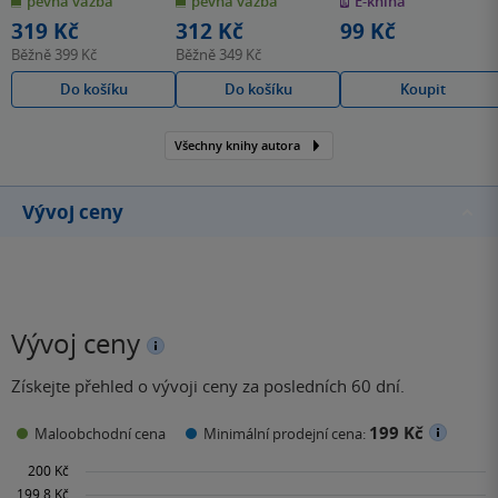
pevná vazba
pevná vazba
E-kniha
hvězdiček
hvězdiček
hvězdiček
319 Kč
312 Kč
99 Kč
Běžně
399 Kč
Běžně
349 Kč
Do košíku
Do košíku
Koupit
Všechny knihy autora
Vývoj ceny
Vývoj ceny
Získejte přehled o vývoji ceny za posledních 60 dní.
199 Kč
Maloobchodní cena
Minimální prodejní cena: