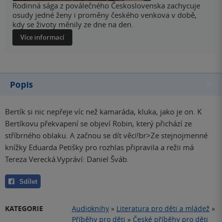
Rodinná sága z poválečného Československa zachycuje
osudy jedné ženy i proměny českého venkova v době,
kdy se životy měnily ze dne na den.
Více informací
Popis
Bertík si nic nepřeje víc než kamaráda, kluka, jako je on. K
Bertíkovu překvapení se objeví Robin, který přichází ze
stříbrného oblaku. A začnou se dít věci!br>Ze stejnojmenné
knížky Eduarda Petišky pro rozhlas připravila a režii má
Tereza Verecká.Vypráví: Daniel Šváb.
Sdílet
KATEGORIE
Audioknihy
»
Literatura pro děti a mládež
»
Příběhy pro děti
»
České příběhy pro děti