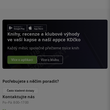
Knihy, recenze a klubové výhody
ve vaší kapse a naší appce KDčko
Každý měsíc společně přečteme tisíce knih
Více o aplikaci
Více o klubu
Potřebujete s něčím poradit?
Často kladené dotazy
Kontaktujte nás
Po–Pá:
8:00–17:00