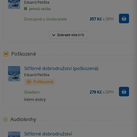
Eduard Petiška
pevná vazba
Do k
Dostupné u dodavatele
357 Kč
s DPH
Zobrazit
více
(+1)
Poškozené
Stříbrné dobrodružství (poškozená)
Eduard Petiška
Poškozené
Do k
Skladem
279 Kč
s DPH
Velmi dobrý
Audioknihy
Stříbrné dobrodružství