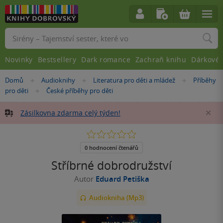
Vyhledávání
Novinky
Bestsellery
Dark romance
Zachraň knihu
Dárkové 
Nacházíte
Domů
Audioknihy
Literatura pro děti a mládež
Příběhy
»
»
»
se
pro děti
České příběhy pro děti
»
zde:
Zásilkovna zdarma celý týden!
Za
0.0
z
5
0 hodnocení čtenářů
hvězdiček
Stříbrné dobrodružství
Autor
Eduard Petiška
Audiokniha (Mp3)