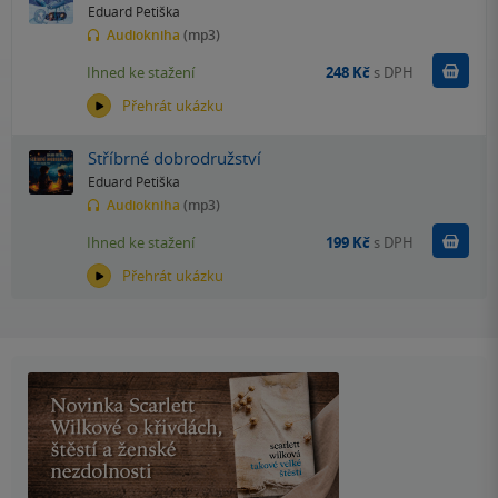
Eduard Petiška
Audiokniha
(mp3)
Koupit
Ihned ke stažení
248 Kč
s DPH
Přehrát ukázku
Stříbrné dobrodružství
Eduard Petiška
Audiokniha
(mp3)
Koupit
Ihned ke stažení
199 Kč
s DPH
Přehrát ukázku