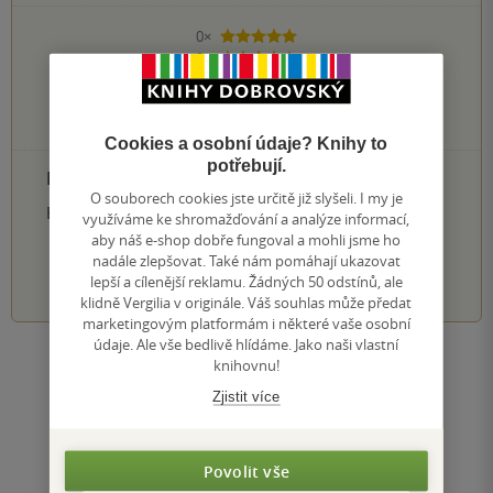
0×
5 hvězdiček
0×
4 hvězdičky
0×
3 hvězdičky
0×
2 hvězdičky
0×
1 hvezdička
Cookies a osobní údaje? Knihy to
potřebují.
PŘIDEJTE SVÉ HODNOCENÍ PRODUKTU
O souborech cookies jste určitě již slyšeli. I my je
Hodnocení našich knihkupců: 0.0 z 5
využíváme ke shromažďování a analýze informací,
aby náš e-shop dobře fungoval a mohli jsme ho
nadále zlepšovat. Také nám pomáhají ukazovat
1
2
3
4
5
lepší a cílenější reklamu. Žádných 50 odstínů, ale
klidně Vergilia v originále. Váš souhlas může předat
marketingovým platformám i některé vaše osobní
údaje. Ale vše bedlivě hlídáme. Jako naši vlastní
Zobrazit všechna hodnocení
knihovnu!
Zjistit více
Přidat hodnocení
Povolit vše