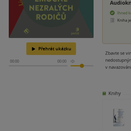
Audiokn
Ihned k
Kniha j
Přehrát ukázku
Zbavte se vi
nedostupným 
00:00
00:00
v navazování
Knihy