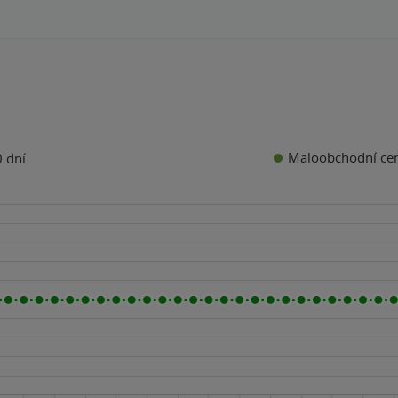
Maloobchodní ce
 dní.