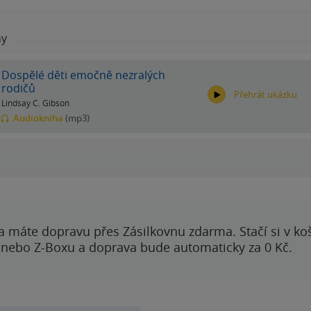
hy
Dospělé děti emočně nezralých
rodičů
Přehrát ukázku
Lindsay C. Gibson
Audiokniha
(mp3)
00:00
00:00
a máte dopravu přes Zásilkovnu zdarma. Stačí si v ko
 nebo Z-Boxu a doprava bude automaticky za 0 Kč.