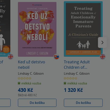
Následu
of
Keď už detstvo
Treating Adult
nebolí
Children of
nts
Emotionally
Lindsay C. Gibson
Lindsay C. Gibson
Immature Parents
0.0
0.0
z
z
měkká vazba
měkká vazba
5
5
hvězdiček
hvězdiček
430 Kč
1 320 Kč
Běžně
480 Kč
Do košíku
Do košíku