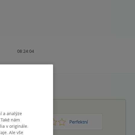
08:24:04
í a analýze
. Také nám
1
2
3
4
5
Nic moc
Perfektní
ia v originále.
je. Ale vše