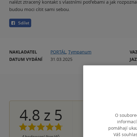
nalézt ztracený kontakt s vlastními potřebami a jak rozpoznat 
budou moci cítit sami sebou.
Sdílet
NAKLADATEL
PORTÁL
,
Tympanum
VA
DATUM VYDÁNÍ
31.03.2025
JA
4.8
z
5
3×
5 hvězdiček
O souborec
1×
4 hvězdičky
informací
0×
3 hvězdičky
pomáhají ukazo
0×
2 hvězdičky
Váš souhla
0×
4
hodnocení čtenářů
1 hvezdička