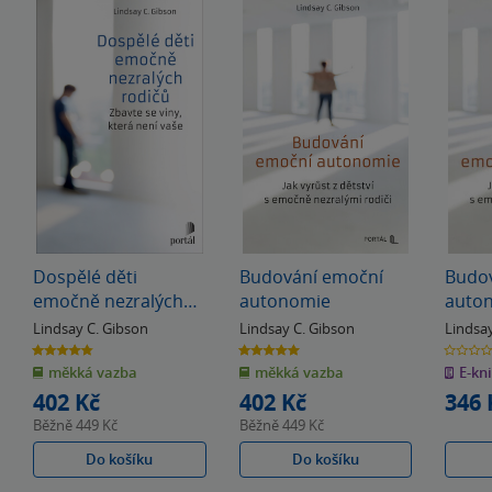
Dospělé děti
Budování emoční
Budo
emočně nezralých
autonomie
auto
rodičů
Lindsay C. Gibson
Lindsay C. Gibson
Lindsa
4.8
5.0
0.0
z
z
z
měkká vazba
měkká vazba
E-kn
5
5
5
hvězdiček
hvězdiček
hvězdiče
402 Kč
402 Kč
346 
Běžně
449 Kč
Běžně
449 Kč
Do košíku
Do košíku