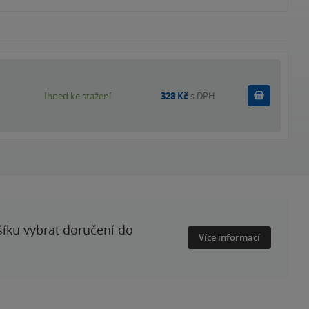
Koupit
Ihned ke stažení
328 Kč
s DPH
šíku vybrat doručení do
Více informací