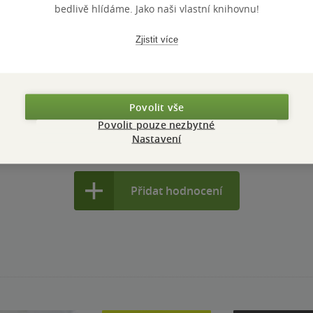
bedlivě hlídáme. Jako naši vlastní knihovnu!
Zjistit více
jsem si neuvědomil, jak moc nás ovlivní dětství. Je to docela min
ti a máte propletenou rodinu jako občané Alabamy 🫃🏼
nze?
Ano
6
Povolit vše
Povolit pouze nezbytné
Nastavení
Přidat hodnocení