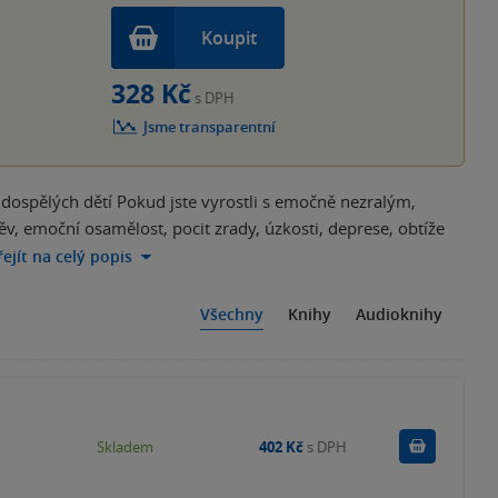
Koupit
328 Kč
s DPH
Jsme transparentní
h dospělých dětí Pokud jste vyrostli s emočně nezralým,
 emoční osamělost, pocit zrady, úzkosti, deprese, obtíže
řejít na celý popis
Všechny
Knihy
Audioknihy
Do košík
Skladem
402 Kč
s DPH