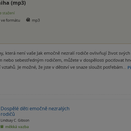
iha (mp3)
e stažení
e ve formátu
mp3
ny, která není vaše Jak emočně nezralí rodiče ovlivňují život svýc
nebo sebestředným rodičem, můžete v dospělosti pociťovat hněv,
 vztahů. Je možné, že jste v dětství ve snaze sloužit potřebám…
P
Dospělé děti emočně nezralých
rodičů
Lindsay C. Gibson
měkká vazba