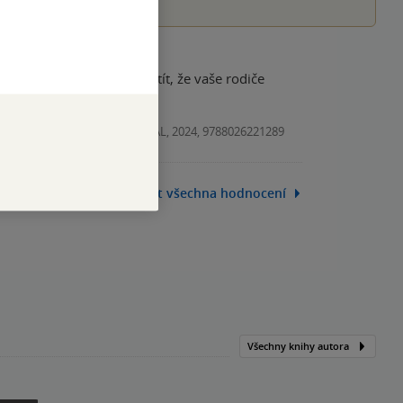
dfuck, budete se potom cítít, že vaše rodiče
Kniha, PORTÁL, 2024, 9788026221289
Zobrazit všechna hodnocení
Všechny knihy autora