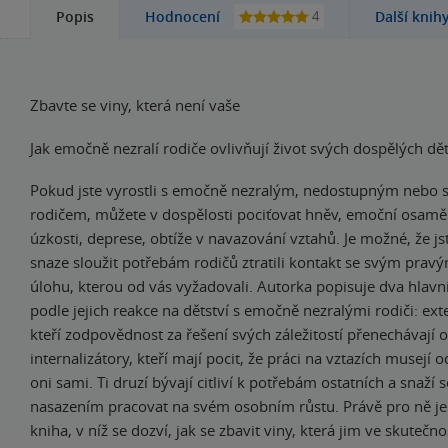
4
Popis
Hodnocení
Další knih
Zbavte se viny, která není vaše
Jak emočně nezralí rodiče ovlivňují život svých dospělých dět
Pokud jste vyrostli s emočně nezralým, nedostupným nebo
rodičem, můžete v dospělosti pociťovat hněv, emoční osamělo
úzkosti, deprese, obtíže v navazování vztahů. Je možné, že jst
snaze sloužit potřebám rodičů ztratili kontakt se svým pravým 
úlohu, kterou od vás vyžadovali. Autorka popisuje dva hlavní
podle jejich reakce na dětství s emočně nezralými rodiči: exte
kteří zodpovědnost za řešení svých záležitostí přenechávají o
internalizátory, kteří mají pocit, že práci na vztazích musejí
oni sami. Ti druzí bývají citliví k potřebám ostatních a snaží 
nasazením pracovat na svém osobním růstu. Právě pro ně je
kniha, v níž se dozví, jak se zbavit viny, která jim ve skutečno