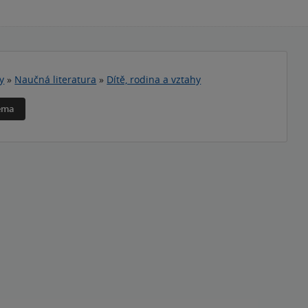
y
»
Naučná literatura
»
Dítě, rodina a vztahy
téma