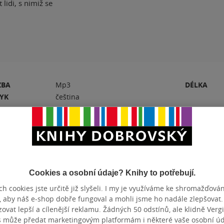
lidi, s nimiž se
ZBA
Mp3
DÉLKA
ZYK
čeština
Hodnocení a recenze čtenářů
Cookies a osobní údaje? Knihy to potřebují.
PŘIDEJTE SVÉ HODNOCENÍ PRODUKTU
h cookies jste určitě již slyšeli. I my je využíváme ke shromažďován
, aby náš e-shop dobře fungoval a mohli jsme ho nadále zlepšovat
Hodnocení našich knihkupců: 0.0 z 5
vat lepší a cílenější reklamu. Žádných 50 odstínů, ale klidně Vergil
s může předat marketingovým platformám i některé vaše osobní úda