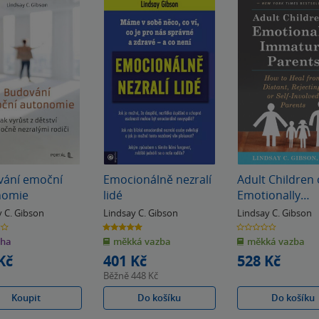
vání emoční
Emocionálně nezralí
Adult Children 
nomie
lidé
Emotionally
Immature Pare
y C. Gibson
Lindsay C. Gibson
Lindsay C. Gibson
5.0
0.0
z
z
iha
měkká vazba
měkká vazba
5
5
k
hvězdiček
hvězdiček
Kč
401 Kč
528 Kč
Běžně
448 Kč
Koupit
Do košíku
Do košíku