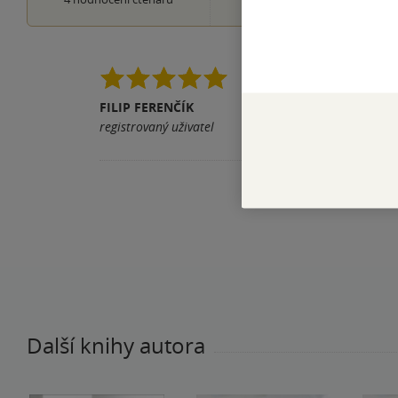
Docela banger, nikdy 
jsou vlastně vaše dě
FILIP FERENČÍK
registrovaný uživatel
Pomohla vám tato rece
Další knihy autora