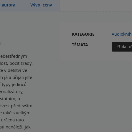
y autora
Vývoj ceny
KATEGORIE
Audioknih
í
TÉMATA
Přidat 
 sebestředným
st, pocit zrady,
e v dětství ve
já a přijali jste
 typy jedinců
rnalizátory,
statním, a
 odvést především
se také s velkým
 určena tato
sti nenáleží, jak