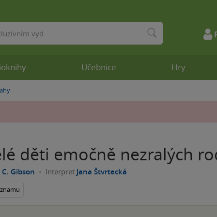
ioknihy
Učebnice
Hry
tahy
lé děti emočně nezralých ro
 C. Gibson
Interpret
Jana Štvrtecká
seznamu