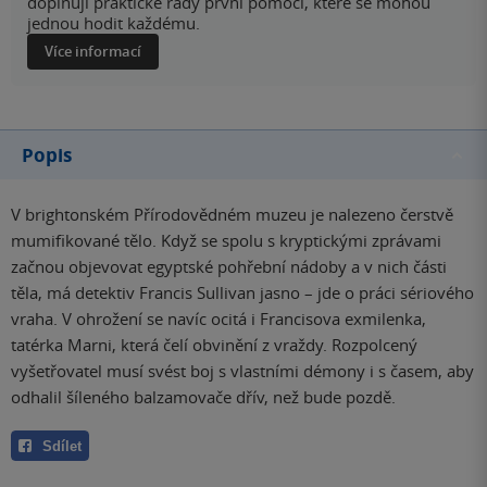
doplňují praktické rady první pomoci, které se mohou
jednou hodit každému.
Více informací
Popis
V brightonském Přírodovědném muzeu je nalezeno čerstvě
mumifikované tělo. Když se spolu s kryptickými zprávami
začnou objevovat egyptské pohřební nádoby a v nich části
těla, má detektiv Francis Sullivan jasno – jde o práci sériového
vraha. V ohrožení se navíc ocitá i Francisova exmilenka,
tatérka Marni, která čelí obvinění z vraždy. Rozpolcený
vyšetřovatel musí svést boj s vlastními démony i s časem, aby
odhalil šíleného balzamovače dřív, než bude pozdě.
Sdílet