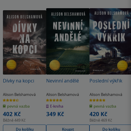
tak trochu knize ublížilo. Určitě doporučuji číst díly
postupně, abyste lépe pochopili vazby mezi postavami a
jejich jednání.
Dívky na kopci
Nevinní andělé
Poslední výkřik
Alison Belshamová
Alison Belshamová
Alison Belshamová
4.4
4.8
4.8
z
z
z
pevná vazba
E-kniha
pevná vazba
5
5
5
hvězdiček
hvězdiček
hvězdiček
402 Kč
349 Kč
420 Kč
Běžně
449 Kč
Běžně
469 Kč
Do košíku
Koupit
Do košíku