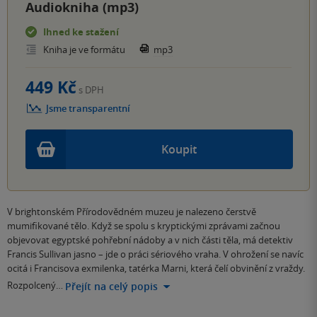
Audiokniha (mp3)
Ihned ke stažení
Kniha je ve formátu
mp3
449 Kč
s DPH
Jsme transparentní
Koupit
V brightonském Přírodovědném muzeu je nalezeno čerstvě
mumifikované tělo. Když se spolu s kryptickými zprávami začnou
objevovat egyptské pohřební nádoby a v nich části těla, má detektiv
Francis Sullivan jasno – jde o práci sériového vraha. V ohrožení se navíc
ocitá i Francisova exmilenka, tatérka Marni, která čelí obvinění z vraždy.
Rozpolcený…
Přejít na celý popis