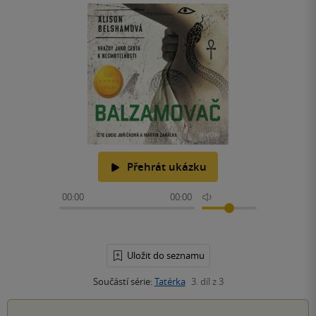
Přehrát ukázku
00:00
00:00
Uložit do seznamu
Součástí série:
Tatérka
3. díl z 3