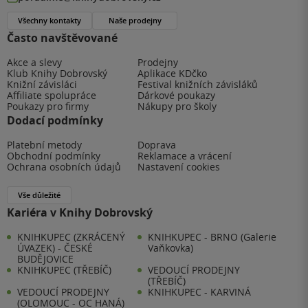
Všechny kontakty
Naše prodejny
Často navštěvované
Akce a slevy
Prodejny
Klub Knihy Dobrovský
Aplikace KDčko
Knižní závisláci
Festival knižních závisláků
Affiliate spolupráce
Dárkové poukazy
Poukazy pro firmy
Nákupy pro školy
Dodací podmínky
Platební metody
Doprava
Obchodní podmínky
Reklamace a vrácení
Ochrana osobních údajů
Nastavení cookies
Vše důležité
Kariéra v Knihy Dobrovský
KNIHKUPEC (ZKRÁCENÝ
KNIHKUPEC - BRNO (Galerie
ÚVAZEK) - ČESKÉ
Vaňkovka)
BUDĚJOVICE
KNIHKUPEC (TŘEBÍČ)
VEDOUCÍ PRODEJNY
(TŘEBÍČ)
VEDOUCÍ PRODEJNY
KNIHKUPEC - KARVINÁ
(OLOMOUC - OC HANÁ)