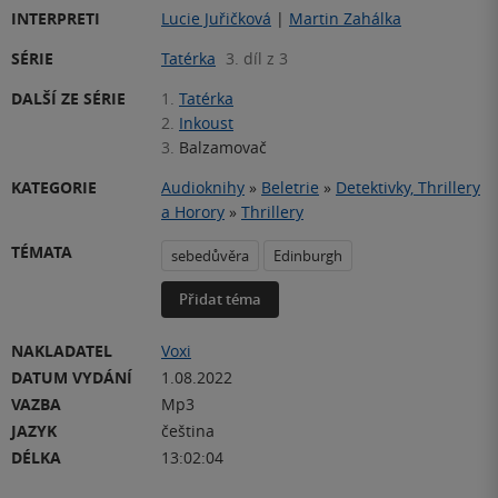
INTERPRETI
Lucie Juřičková
|
Martin Zahálka
SÉRIE
Tatérka
3. díl z 3
DALŠÍ ZE SÉRIE
1.
Tatérka
2.
Inkoust
3.
Balzamovač
KATEGORIE
Audioknihy
»
Beletrie
»
Detektivky, Thrillery
a Horory
»
Thrillery
TÉMATA
sebedůvěra
Edinburgh
Přidat téma
NAKLADATEL
Voxi
DATUM VYDÁNÍ
1.08.2022
VAZBA
Mp3
JAZYK
čeština
DÉLKA
13:02:04