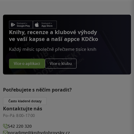
Knihy, recenze a klubové výhody
ve vaší kapse a naší appce KDčko
Každý měsíc společně přečteme tisíce knih
Více o aplikaci
Více o klubu
Potřebujete s něčím poradit?
Často kladené dotazy
Kontaktujte nás
Po–Pá:
8:00–17:00
542 220 320
poradime@knihydobrovsky.cz