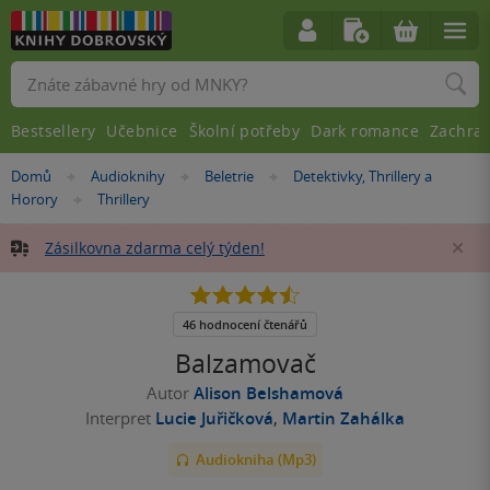
Vyhledávání
Bestsellery
Učebnice
Školní potřeby
Dark romance
Zachra
Nacházíte
Domů
Audioknihy
Beletrie
Detektivky, Thrillery a
»
»
»
se
Horory
Thrillery
»
zde:
Zásilkovna zdarma celý týden!
Za
4.5
z
5
46 hodnocení čtenářů
hvězdiček
Balzamovač
Autor
Alison Belshamová
Interpret
Lucie Juřičková
,
Martin Zahálka
Audiokniha (Mp3)