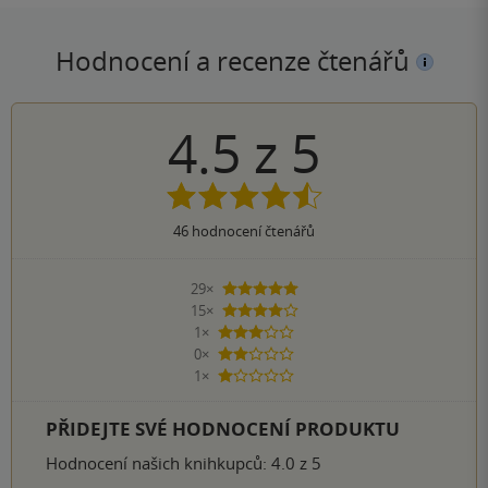
Hodnocení a recenze čtenářů
4.5
z
5
46
hodnocení čtenářů
29×
5 hvězdiček
15×
4 hvězdičky
1×
3 hvězdičky
0×
2 hvězdičky
1×
1 hvezdička
PŘIDEJTE SVÉ HODNOCENÍ PRODUKTU
Hodnocení našich knihkupců: 4.0 z 5