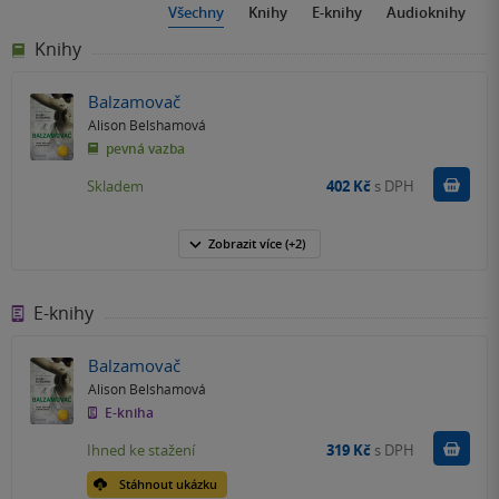
Všechny
Knihy
E-knihy
Audioknihy
Knihy
Balzamovač
Alison Belshamová
pevná vazba
Do k
Skladem
402 Kč
s DPH
Zobrazit
více
(+2)
E-knihy
Balzamovač
Alison Belshamová
E-kniha
Koupit
Ihned ke stažení
319 Kč
s DPH
Stáhnout ukázku