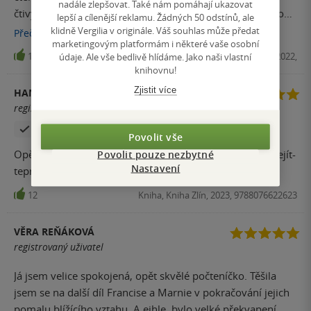
nadále zlepšovat. Také nám pomáhají ukazovat
čtivých. Dvě knihy jsem četlas delším odstupem než tuto
lepší a cílenější reklamu. Žádných 50 odstínů, ale
poslední, ale dobře jsem se orientovala.
klidně Vergilia v originále. Váš souhlas může předat
Přečíst
více
marketingovým platformám i některé vaše osobní
údaje. Ale vše bedlivě hlídáme. Jako naši vlastní
13
E-kniha, Kniha Zlín, 2022,
knihovnu!
Zjistit více
HANA HANZLÍKOVÁ
registrovaný uživatel
Zakoupil produkt
Povolit vše
Opět výborná kniha od tohoto autora, nedá se od ní odejít-
Povolit pouze nezbytné
Nastavení
teprve až jí dočtete.
12
Kniha, Kniha Zlín, 2023, 9788076622623
VĚRA REŇÁKOVÁ
registrovaný uživatel
Já jsem velice spokojená, opět skvělé počteníčko. Těšila
jsem se na další díl Francise a Marnie v pokračování jejich
pomalu blížícího vztahu. A ejhle, bylo velké překvapení,