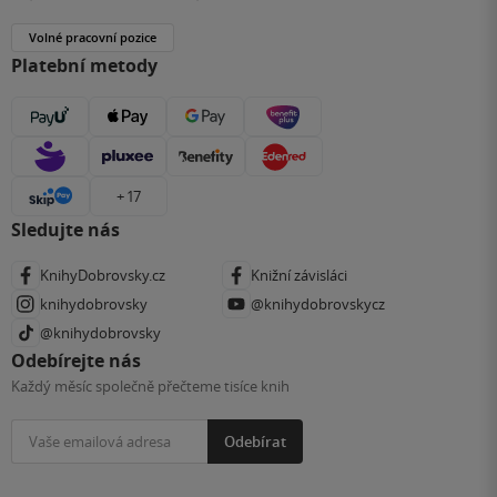
Volné pracovní pozice
Platební metody
+ 17
Sledujte nás
KnihyDobrovsky.cz
Knižní závisláci
knihydobrovsky
@knihydobrovskycz
@knihydobrovsky
Odebírejte nás
Každý měsíc společně přečteme tisíce knih
Odebírat