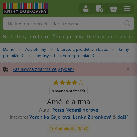
Vyhledávání
Bestsellery
Učebnice
Školní potřeby
Dark romance
Zachra
Nacházíte
Domů
Audioknihy
Literatura pro děti a mládež
Knihy
»
»
»
se
pro mládež
Fantasy, sci-fi a horor pro mládež
»
zde:
Zásilkovna zdarma celý týden!
Za
4.0
z
5
9 hodnocení čtenářů
hvězdiček
Amélie a tma
Autor
Petra Neomillnerová
Interpret
Veronika Gajerová
,
Lenka Zbranková
&
další
Audiokniha (Mp3)