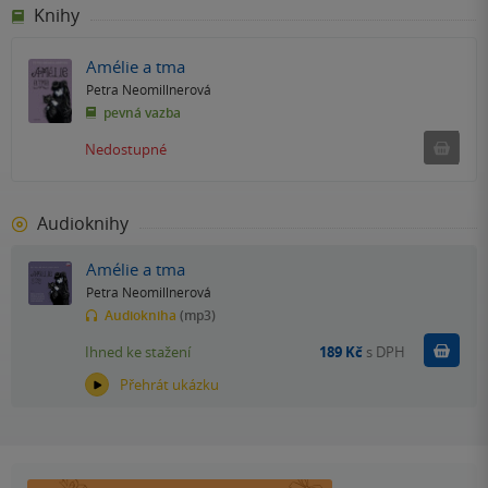
Knihy
Amélie a tma
Petra Neomillnerová
pevná vazba
Ned
Nedostupné
Audioknihy
Amélie a tma
Petra Neomillnerová
Audiokniha
(mp3)
Koupit
Ihned ke stažení
189 Kč
s DPH
Přehrát ukázku