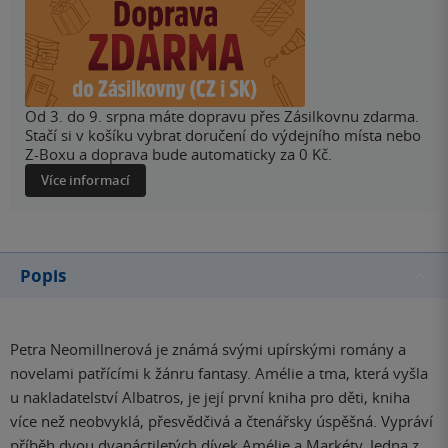
Od 3. do 9. srpna máte dopravu přes Zásilkovnu zdarma.
Stačí si v košíku vybrat doručení do výdejního místa nebo
Z-Boxu a doprava bude automaticky za 0 Kč.
Více informací
Popis
Petra Neomillnerová je známá svými upírskými romány a
novelami patřícími k žánru fantasy. Amélie a tma, která vyšla
u nakladatelství Albatros, je její první kniha pro děti, kniha
více než neobvyklá, přesvědčivá a čtenářsky úspěšná. Vypráví
příběh dvou dvanáctiletých dívek Amélie a Markéty. Jedna z