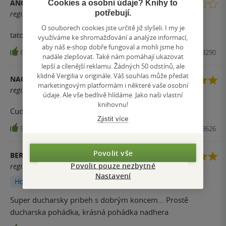
ANONYM
Cookies a osobní údaje? Knihy to
potřebují.
registrovaný uživatel
O souborech cookies jste určitě již slyšeli. I my je
tato kniha nezaujala ani jedno z mých dětí
využíváme ke shromažďování a analýze informací,
aby náš e-shop dobře fungoval a mohli jsme ho
63
Kniha, Albatros Media, 2012, 9788000029290
nadále zlepšovat. Také nám pomáhají ukazovat
lepší a cílenější reklamu. Žádných 50 odstínů, ale
klidně Vergilia v originále. Váš souhlas může předat
NAGY
marketingovým platformám i některé vaše osobní
registrovaný uživatel
údaje. Ale vše bedlivě hlídáme. Jako naši vlastní
knihovnu!
Cudny dej. Nic moc mi to nerika.
Zjistit více
9
Audiokniha, Supraphon, 2014, 0099925619626
Povolit vše
BERIV
Povolit pouze nezbytné
registrovaný uživatel
Nastavení
Hodnoceno z aplikace
Super ducharsky pribeh s dobrým koncem... Prostě
ducharska pohádka, krásná pohádka nadhera