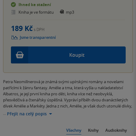
Ihned ke stažení
Kniha je ve formátu
mp3
189 Kč
s DPH
Jsme transparentní
Koupit
Petra Neomillnerová je známá svými upírskými romány a novelami
patřícími k žánru fantasy. Amélie a tma, která vyšla u nakladatelství
Albatros, je její první kniha pro děti, kniha více než neobvyklá,
přesvědčivá a čtenářsky úspěšná. Vypráví příběh dvou dvanáctiletých
dívek Amélie a Markéty. Jedna z nich, Amélie, je však duch utonulé dívky,
…
Přejít na celý popis
Všechny
Knihy
Audioknihy