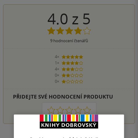
4.0
z
5
9
hodnocení čtenářů
4×
5 hvězdiček
1×
4 hvězdičky
4×
3 hvězdičky
0×
2 hvězdičky
0×
1 hvezdička
PŘIDEJTE SVÉ HODNOCENÍ PRODUKTU
1
2
3
4
5