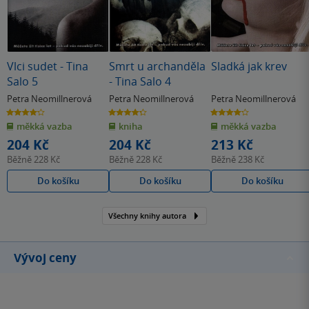
Vlci sudet - Tina
Smrt u archanděla
Sladká jak krev
Salo 5
- Tina Salo 4
Petra Neomillnerová
Petra Neomillnerová
Petra Neomillnerová
4.2
4.3
4.2
z
z
z
měkká vazba
kniha
měkká vazba
5
5
5
hvězdiček
hvězdiček
hvězdiček
204 Kč
204 Kč
213 Kč
Běžně
228 Kč
Běžně
228 Kč
Běžně
238 Kč
Do košíku
Do košíku
Do košíku
Všechny knihy autora
Vývoj ceny