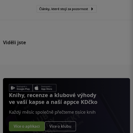
Články, které stojí za pozornost
Viděli jste
Knihy, recenze a klubové výhody
ve vaší kapse a naší appce KDčko
Každý měsíc společně přečteme tisíce knih
Více o aplikaci
Více o klubu