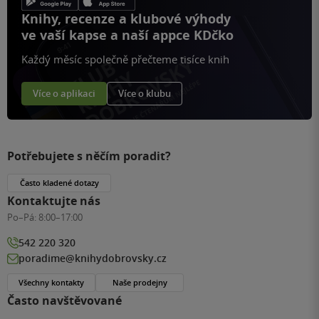
Knihy, recenze a klubové výhody
ve vaší kapse a naší appce KDčko
Každý měsíc společně přečteme tisíce knih
Více o aplikaci
Více o klubu
Potřebujete s něčím poradit?
Často kladené dotazy
Kontaktujte nás
Po–Pá:
8:00–17:00
542 220 320
poradime@knihydobrovsky.cz
Všechny kontakty
Naše prodejny
Často navštěvované