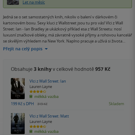
Let na měsíc
Jedná se o set samostatných knih, nikoliv o balení v dárkovém či
kartonovém boxu. Sexy kluci z Wallstreet jsou tu pro vás! Vlci z Wall
Street: Ian - Ian Bradley je ukázkový příklad esa z Wall Streetu: nosí
luxusní značkové obleky, má závratně vysoké příjmy a rohovou kancelář
se skvělým výhledem na New York. Naplno pracuje a užívá si života…
Přejít na celý popis
Obsahuje
3 knihy
v celkové hodnotě
957 Kč
Vlci z Wall Street: Ian
Lauren Layne
4.3
měkká vazba
z
5
199 Kč
s DPH
Skladem
319 Kč
hvězdiček
Vlci z Wall Street: Matt
Lauren Layne
4.4
měkká vazba
z