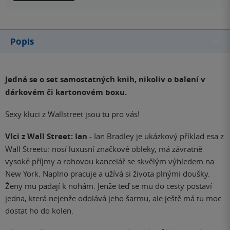
Popis
Jedná se o set samostatných knih, nikoliv o balení v
dárkovém či kartonovém boxu.
Sexy kluci z Wallstreet jsou tu pro vás!
Vlci z Wall Street: Ian
- Ian Bradley je ukázkový příklad esa z
Wall Streetu: nosí luxusní značkové obleky, má závratně
vysoké příjmy a rohovou kancelář se skvělým výhledem na
New York. Naplno pracuje a užívá si života plnými doušky.
Ženy mu padají k nohám. Jenže teď se mu do cesty postaví
jedna, která nejenže odolává jeho šarmu, ale ještě má tu moc
dostat ho do kolen.