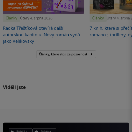
Články
Články
Úterý 4. srpna 2026
Úterý 4. srpna
Radka Třeštíková otevírá další
7 knih, které si přečí
autorskou kapitolu. Nový román vydá
romance, thrillery, d
jako Velikovsky
Články, které stojí za pozornost
Viděli jste