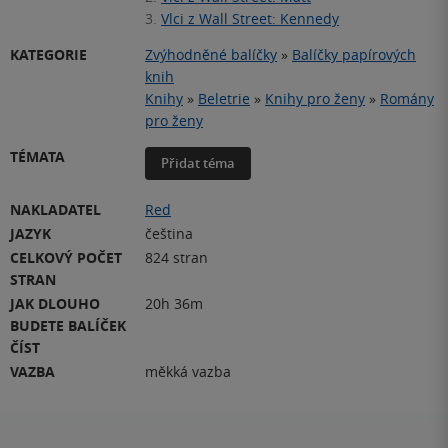
3.
Vlci z Wall Street: Kennedy
KATEGORIE
Zvýhodněné balíčky
»
Balíčky papírových
knih
Knihy
»
Beletrie
»
Knihy pro ženy
»
Romány
pro ženy
TÉMATA
Přidat téma
NAKLADATEL
Red
JAZYK
čeština
CELKOVÝ POČET
824 stran
STRAN
JAK DLOUHO
20h 36m
BUDETE BALÍČEK
ČÍST
VAZBA
měkká vazba