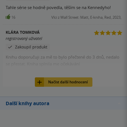
Tahle série se hodně povedla, těším se na Kennedyho!
16
Vlci z Wall Street: Matt, E-kniha, Red, 2023,
KLÁRA TOMKOVÁ
registrovaný uživatel
Zakoupil produkt
Knihu doporučuji za mě to bylo přečtené do 3 dnů, nedalo
se přestat. Kniha splnila me očekávání
16
Vlci z Wall Street: Ian, Kniha, Red, 2023, 9788027710836
Načíst další hodnocení
Další knihy autora