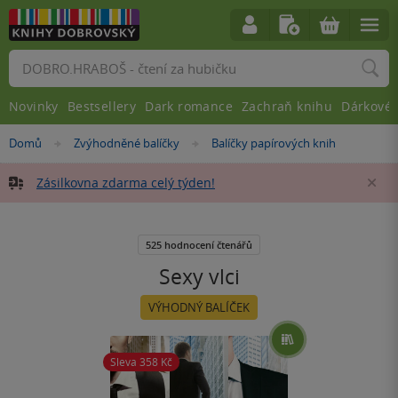
Vyhledávání
Novinky
Bestsellery
Dark romance
Zachraň knihu
Dárkové 
Nacházíte
Domů
Zvýhodněné balíčky
Balíčky papírových knih
»
»
se
zde:
Zásilkovna zdarma celý týden!
Za
525 hodnocení čtenářů
Sexy vlci
VÝHODNÝ BALÍČEK
Sleva 358
Kč