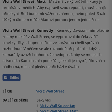
Vlci z Wall Street: Matt
- Matt má velký průšvih, který je
propírán v médiích. Aby napravil svou reputaci, musí si najít
přítelkyni. Buď bude mít vážnou známost, nebo poletí. S tak
těžkým úkolem může Mattovi pomoct jenom jedna žena.
Vlci z Wall Street: Kennedy
- Kennedy Dawson, mimořádně
zdatný makléř z Wall Street, se vypracoval do čela „vlčí“
smečky díky schopnosti činit ve správnou chvíli správná
rozhodnutí. V něčem se ale rozhodně přepočítal – když s
kamarády uzavřel dohodu, že nedopustí, aby se mu jejich
asistentka Kate dostala pod kůži. Jakkoli je chytrá, šikovná a
nádherná, mít s ní pletky nepřichází v úvahu.
Sdílet
SÉRIE
Vlci z Wall Street
DALŠÍ ZE SÉRIE
Sexy vlci
1.
Vlci z Wall Street: Ian
2.
Vlci z Wall Street: Matt