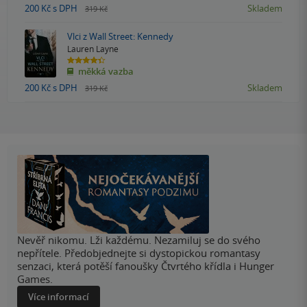
5
200 Kč
s DPH
Skladem
319 Kč
hvězdiček
Vlci z Wall Street: Kennedy
Lauren Layne
4.4
měkká vazba
z
5
200 Kč
s DPH
Skladem
319 Kč
hvězdiček
Nevěř nikomu. Lži každému. Nezamiluj se do svého
nepřítele. Předobjednejte si dystopickou romantasy
senzaci, která potěší fanoušky Čtvrtého křídla i Hunger
Games.
Více informací