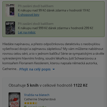
Při zaslání zboží balíčkem
K nákupu nad 99 Kč
dárek zdarma
v hodnotě 19 Kč
E-shopové listy
Při zaslání zboží balíčkem
K nákupu nad 999 Kč
dárek zdarma
v hodnotě 299 Kč
Let na měsíc
Hledáte napínavou, a přesto odpočinkovou detektivku s neobvyklou
vyšetřovací dvojicí a zajímavou zápletkou? My vám můžeme nabídnout
rovnou celou sérii, a to v jednom balíčku! Série se sympatickými a skvěle
vykreslenými hlavními hrdiny, soudní lékařkou Julií Schwarzovou a
komisařem Florianem Kesslerem, kterou napsala německá autorka,
Catherine…
Přejít na celý popis
Obsahuje
5 knih
v celkové hodnotě
1122 Kč
Vražda na blatech
Catherine Shepherdová
4.4