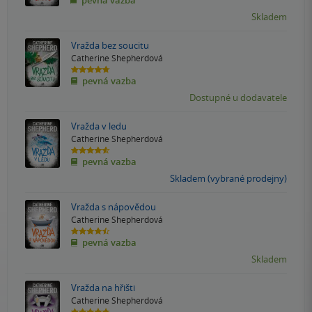
pevná vazba
z
5
Skladem
hvězdiček
Vražda bez soucitu
Catherine Shepherdová
4.7
pevná vazba
z
5
Dostupné u dodavatele
hvězdiček
Vražda v ledu
Catherine Shepherdová
4.6
pevná vazba
z
5
Skladem (vybrané prodejny)
hvězdiček
Vražda s nápovědou
Catherine Shepherdová
4.5
pevná vazba
z
5
Skladem
hvězdiček
Vražda na hřišti
Catherine Shepherdová