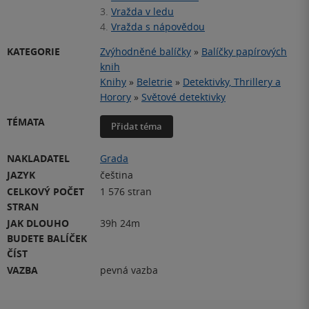
3.
Vražda v ledu
4.
Vražda s nápovědou
KATEGORIE
Zvýhodněné balíčky
»
Balíčky papírových
knih
Knihy
»
Beletrie
»
Detektivky, Thrillery a
Horory
»
Světové detektivky
TÉMATA
Přidat téma
NAKLADATEL
Grada
JAZYK
čeština
CELKOVÝ POČET
1 576 stran
STRAN
JAK DLOUHO
39h 24m
BUDETE BALÍČEK
ČÍST
VAZBA
pevná vazba