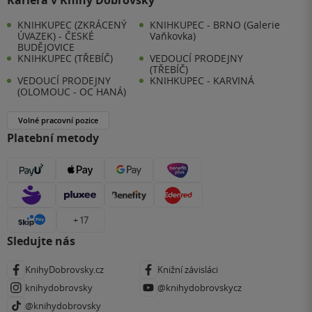
Kariéra v Knihy Dobrovský
KNIHKUPEC (ZKRÁCENÝ
KNIHKUPEC - BRNO (Galerie
ÚVAZEK) - ČESKÉ
Vaňkovka)
BUDĚJOVICE
KNIHKUPEC (TŘEBÍČ)
VEDOUCÍ PRODEJNY
(TŘEBÍČ)
VEDOUCÍ PRODEJNY
KNIHKUPEC - KARVINÁ
(OLOMOUC - OC HANÁ)
Volné pracovní pozice
Platební metody
+ 17
Sledujte nás
KnihyDobrovsky.cz
Knižní závisláci
knihydobrovsky
@knihydobrovskycz
@knihydobrovsky