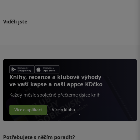
Viděli jste
Knihy, recenze a klubové výhody
ve vaší kapse a naší appce KDčko
Každý měsíc společně přečteme tisíce knih
Více o aplikaci
Více o klubu
Potřebujete s něčím poradit?