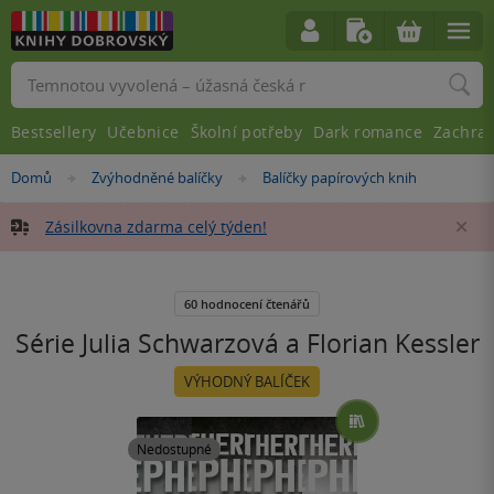
Vyhledávání
Bestsellery
Učebnice
Školní potřeby
Dark romance
Zachra
Nacházíte
Domů
Zvýhodněné balíčky
Balíčky papírových knih
»
»
se
zde:
Zásilkovna zdarma celý týden!
Za
60 hodnocení čtenářů
Série Julia Schwarzová a Florian Kessler
VÝHODNÝ BALÍČEK
Nedostupné