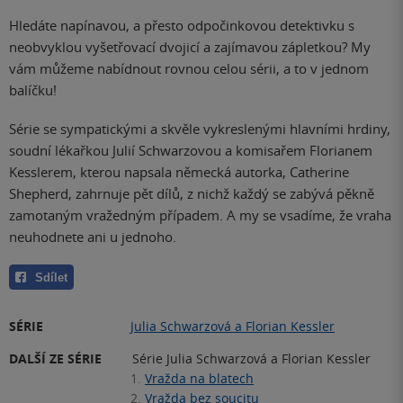
Hledáte napínavou, a přesto odpočinkovou detektivku s
neobvyklou vyšetřovací dvojicí a zajímavou zápletkou? My
vám můžeme nabídnout rovnou celou sérii, a to v jednom
balíčku!
Série se sympatickými a skvěle vykreslenými hlavními hrdiny,
soudní lékařkou Julií Schwarzovou a komisařem Florianem
Kesslerem, kterou napsala německá autorka, Catherine
Shepherd, zahrnuje pět dílů, z nichž každý se zabývá pěkně
zamotaným vražedným případem. A my se vsadíme, že vraha
neuhodnete ani u jednoho.
Sdílet
SÉRIE
Julia Schwarzová a Florian Kessler
DALŠÍ ZE SÉRIE
Série Julia Schwarzová a Florian Kessler
1.
Vražda na blatech
2.
Vražda bez soucitu