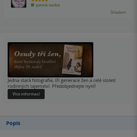
4.8
pevná vazba
z
5
Skladem
hvězdiček
Jedna stará fotografie, tři generace žen a celé století
rodinných tajemství. Předobjednejte nyní!
Více informací
Popis