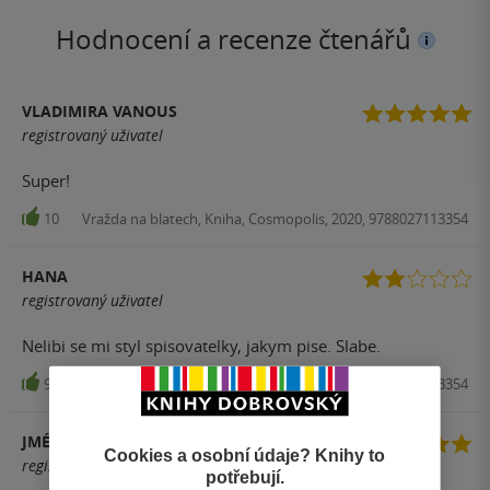
Hodnocení a recenze čtenářů
VLADIMIRA VANOUS
registrovaný uživatel
Super!
10
Vražda na blatech, Kniha, Cosmopolis, 2020, 9788027113354
HANA
registrovaný uživatel
Nelibi se mi styl spisovatelky, jakym pise. Slabe.
9
Vražda na blatech, Kniha, Cosmopolis, 2020, 9788027113354
JMÉNO PŘÍJMENÍ
Cookies a osobní údaje? Knihy to
registrovaný uživatel
potřebují.