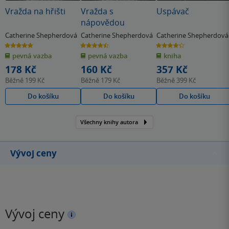
Vražda na hřišti
Vražda s
Uspávač
nápovědou
Catherine Shepherdová
Catherine Shepherdová
Catherine Shepherdová
4.8
4.5
4.3
z
z
z
pevná vazba
pevná vazba
kniha
5
5
5
hvězdiček
hvězdiček
hvězdiček
178 Kč
160 Kč
357 Kč
Běžně
199 Kč
Běžně
179 Kč
Běžně
399 Kč
Do košíku
Do košíku
Do košíku
Všechny knihy autora
Vývoj ceny
Vývoj ceny