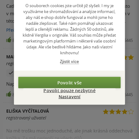
O souborech cookies jste určitě již slyšeli. I my je
Catherine je skvělá autorka a tato série má speciální místo
využíváme ke shromažďování a analýze informací,
v mém srdci. Nebudu nic spoilovat ale v knížce i v jiných v
aby náš e-shop dobře fungoval a mohli jsme ho
této sérii jsou 2 pohledy různých lidí, které se nakonec
nadále zlepšovat. Také nám pomáhají ukazovat
spojí a dokončí příběh. To je to, co miluji na těch knihách.
lepší a cílenější reklamu. Žádných 50 odstínů, ale
Přečíst
více
klidně Vergilia v originále. Váš souhlas může předat
Jinak příběh samotný je napínavý a nikdy bych nečekala co
8
Vražda na hřišti, Kniha, Cosmopolis, 2022, 9788027136445
marketingovým platformám i některé vaše osobní
se stane (i když jsem myslela že ano). Knížku doporučuji a
údaje. Ale vše bedlivě hlídáme. Jako naši vlastní
jako ostatní v sérii je to detektivka.
knihovnu!
MARIE MALOTOVÁ
Zjistit více
registrovaný uživatel
Zakoupil produkt
Povolit vše
Napínavé od začátku do konce, super
Povolit pouze nezbytné
8
Vražda na hřišti, Kniha, Cosmopolis, 2022, 9788027136445
Nastavení
ELIŠKA VYČÍTALOVÁ
registrovaný uživatel
Na mě trošku moc jednoduché, ale jinak krásná oddechová
knížka. Za mě nejlepší ze všech dílů.