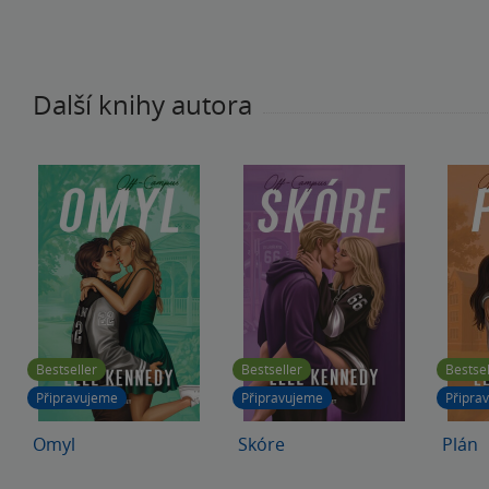
Další knihy autora
Bestseller
Bestseller
Bestsel
Připravujeme
Připravujeme
Připra
Omyl
Skóre
Plán