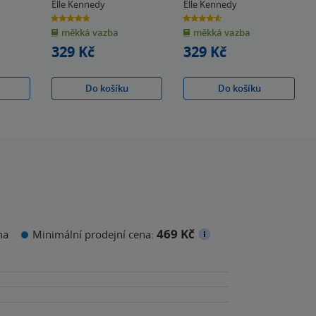
Elle Kennedy
Elle Kennedy
4.7
4.6
z
z
měkká vazba
měkká vazba
5
5
hvězdiček
hvězdiček
329 Kč
329 Kč
Do košíku
Do košíku
469 Kč
na
Minimální prodejní cena: