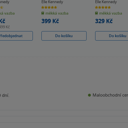
ennedy
Elle Kennedy
Elle Kennedy
4.7
4.7
z
z
á vazba
měkká vazba
měkká vazba
5
5
k
hvězdiček
hvězdiček
Kč
399 Kč
329 Kč
499 Kč
Předobjednat
Do košíku
Do košíku
Maloobchodní ce
 dní.