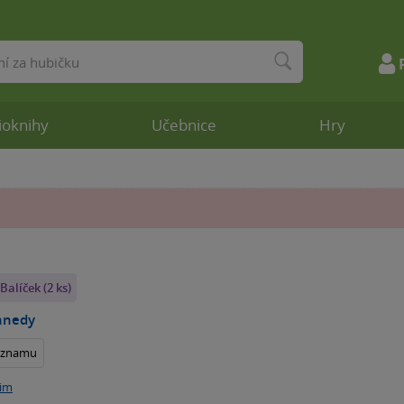
ioknihy
Učebnice
Hry
Balíček (2 ks)
nnedy
seznamu
im