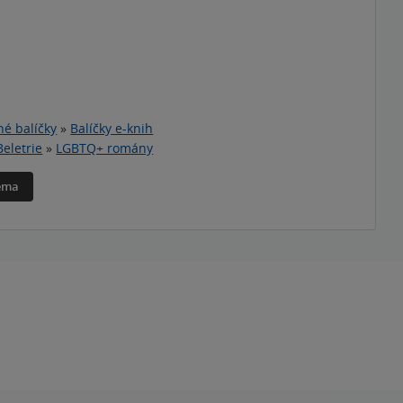
é balíčky
»
Balíčky e-knih
Beletrie
»
LGBTQ+ romány
téma