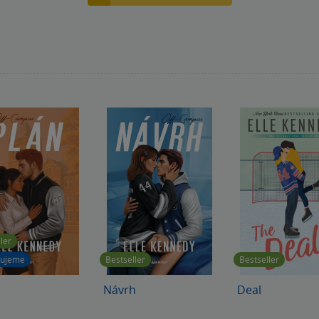
ler
vujeme
Bestseller
Bestseller
Návrh
Deal