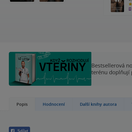
4.
z
5
hv
Bestsellerová no
terénu doplňují
Popis
Hodnocení
Další knihy autora
Sdílet