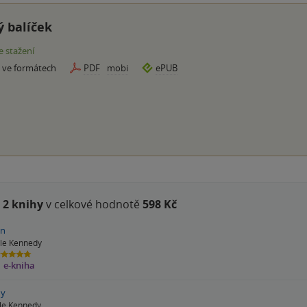
 balíček
e stažení
e ve formátech
PDF
mobi
ePUB
e
2 knihy
v celkové hodnotě
598 Kč
n
lle Kennedy
8
e-kniha
ězdiček
y
lle Kennedy