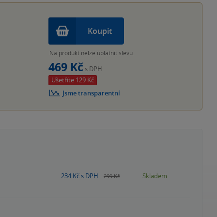
Koupit
Na produkt nelze uplatnit slevu.
469 Kč
s DPH
Ušetříte 129 Kč
Jsme transparentní
234 Kč
s DPH
Skladem
299 Kč