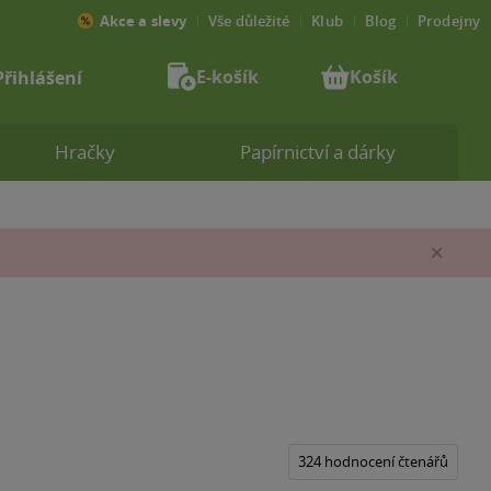
Akce a slevy
Vše důležité
Klub
Blog
Prodejny
E-košík
Košík
Přihlášení
Hračky
Papírnictví a dárky
Zav
324 hodnocení čtenářů