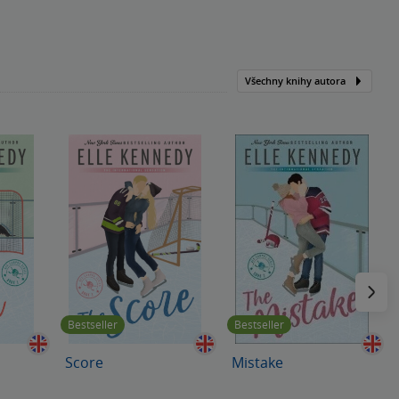
Všechny knihy autora
Následu
Bestseller
Bestseller
Score
Mistake