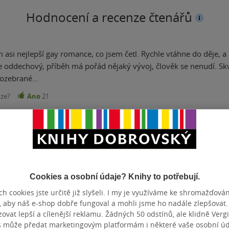
Hodnocení a recenze čtenářů
m asi nejlepší gay romance, co jsem četl. Rychle vtáhne do děje,
je oddechový, příběh má pořád nějaký vývoj, člověk se nenudí. Sk
ozebrané...
nze?
Ano
21
JE PERFEKTNÍ. Ryana i Jamieho jsem si zamilovala od první stránk
a pohlcují.
nze?
Ano
20
Cookies a osobní údaje? Knihy to potřebují.
h cookies jste určitě již slyšeli. I my je využíváme ke shromažďován
ay/LGBT knihy lepšie vyhľadávanie :) bolo by to lepšie. Bo dosť v
, aby náš e-shop dobře fungoval a mohli jsme ho nadále zlepšovat
al :(
vat lepší a cílenější reklamu. Žádných 50 odstínů, ale klidně Vergil
s může předat marketingovým platformám i některé vaše osobní úda
nze?
Ano
19