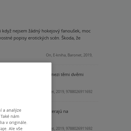
 a i když nejsem žádný hokejový fanoušek, moc
vostné popisy erotických scén. Škoda, že
On, E-kniha, Baronet, 2019,
y a čím víc se prohlubuje mezi těmi dvěmi
On, Kniha, Baronet, 2019, 9788026911692
í a analýze
 obchode je to trápne a zazerajú na
. Také nám
ia v originále.
je. Ale vše
On, Kniha, Baronet, 2019, 9788026911692