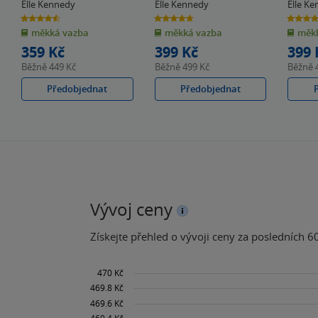
Elle Kennedy
Elle Kennedy
Elle K
4.6
4.7
4.4
z
z
z
měkká vazba
měkká vazba
měkk
5
5
5
hvězdiček
hvězdiček
hvězdiče
359 Kč
399 Kč
399 
Běžně
449 Kč
Běžně
499 Kč
Běžně
Předobjednat
Předobjednat
Vývoj ceny
Získejte přehled o vývoji ceny za posledních 60