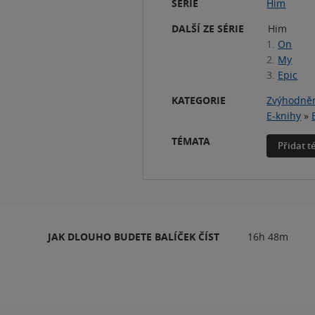
SÉRIE
Him
DALŠÍ ZE SÉRIE
Him
1.
On
2.
My
3.
Epic
KATEGORIE
Zvýhodněn
E-knihy
»
TÉMATA
Přidat 
JAK DLOUHO BUDETE BALÍČEK ČÍST
16h 48m