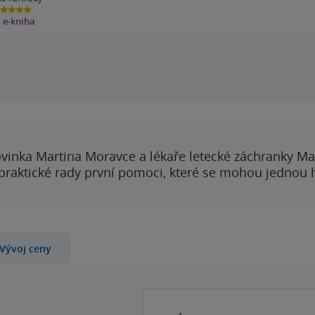
8
e-kniha
ězdiček
vinka Martina Moravce a lékaře letecké záchranky Ma
 praktické rady první pomoci, které se mohou jednou
Vývoj ceny