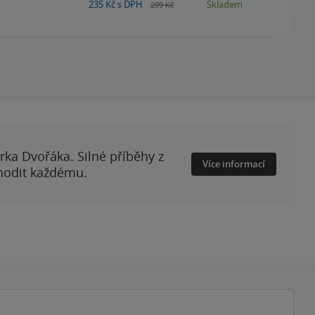
235 Kč
s DPH
Skladem
299 Kč
rka Dvořáka. Silné příběhy z
Více informací
 hodit každému.