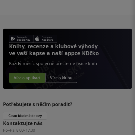
Knihy, recenze a klubové výhody
ve vaší kapse a naší appce KDčko
Každý měsíc společně přečteme tisíce knih
Více o aplikaci
Více o klubu
Potřebujete s něčím poradit?
Často kladené dotazy
Kontaktujte nás
Po–Pá:
8:00–17:00