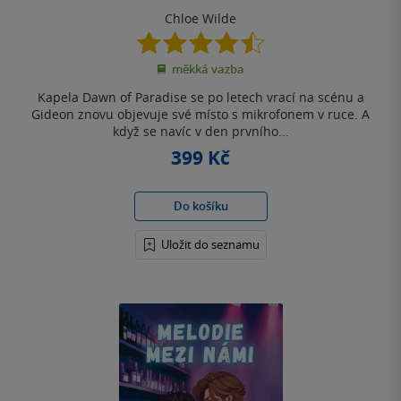
Chloe Wilde
4.5
z
měkká vazba
5
hvězdiček
Kapela Dawn of Paradise se po letech vrací na scénu a
Gideon znovu objevuje své místo s mikrofonem v ruce. A
když se navíc v den prvního...
399 Kč
Do košíku
Uložit do seznamu