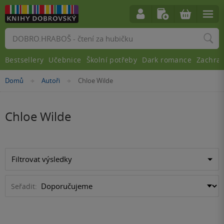
Vyhledávání
Bestsellery
Učebnice
Školní potřeby
Dark romance
Zachra
Nacházíte
Domů
Autoři
Chloe Wilde
»
»
se
zde:
Chloe Wilde
Filtrovat výsledky
Seřadit: