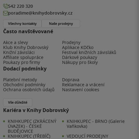
542 220 320
poradime@knihydobrovsky.cz
Všechny kontakty
Naše prodejny
Často navštěvované
Akce a slevy
Prodejny
Klub Knihy Dobrovský
Aplikace KDčko
Knižní závisláci
Festival knižních závisláků
Affiliate spolupráce
Dárkové poukazy
Poukazy pro firmy
Nákupy pro školy
Dodací podmínky
Platební metody
Doprava
Obchodní podmínky
Reklamace a vrácení
Ochrana osobních údajů
Nastavení cookies
Vše důležité
Kariéra v Knihy Dobrovský
KNIHKUPEC (ZKRÁCENÝ
KNIHKUPEC - BRNO (Galerie
ÚVAZEK) - ČESKÉ
Vaňkovka)
BUDĚJOVICE
KNIHKUPEC (TŘEBÍČ)
VEDOUCÍ PRODEJNY