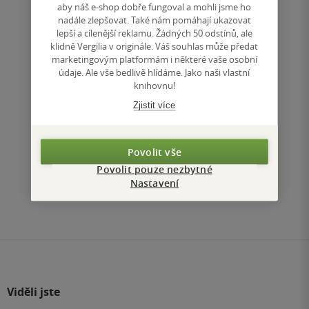
299 Kč
aby náš e-shop dobře fungoval a mohli jsme ho
nadále zlepšovat. Také nám pomáhají ukazovat
lepší a cílenější reklamu. Žádných 50 odstínů, ale
Koupit
klidně Vergilia v originále. Váš souhlas může předat
marketingovým platformám i některé vaše osobní
Uložit do seznamu
údaje. Ale vše bedlivě hlídáme. Jako naši vlastní
knihovnu!
Zjistit více
Nahoru
Povolit vše
Zobrazeno 3 z 3
Povolit pouze nezbytné
Nastavení
1
/ 1
Přejít
na
stránku
Viděli jste