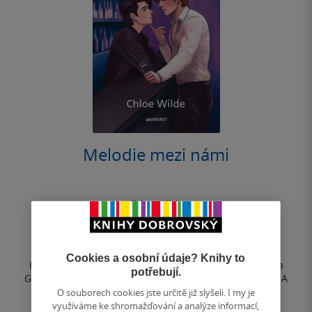
Melodie mezi námi
Chloe Wilde
4.5
z
E-kniha
5
hvězdiček
Cookies a osobní údaje? Knihy to
Kapela Dawn of Paradise se po letech vrací na scénu a
potřebují.
Gideon znovu objevuje své místo s mikrofonem v ruce. A
když se navíc v den prvního...
O souborech cookies jste určitě již slyšeli. I my je
využíváme ke shromažďování a analýze informací,