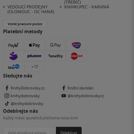
(TŘEBÍČ)
VEDOUCÍ PRODEJNY
KNIHKUPEC - KARVINÁ
(OLOMOUC - OC HANÁ)
Volné pracovní pozice
Platební metody
+ 17
Sledujte nás
KnihyDobrovsky.cz
Knižní závisláci
knihydobrovsky
@knihydobrovskycz
@knihydobrovsky
Odebírejte nás
Každý měsíc společně přečteme tisíce knih
Odebírat