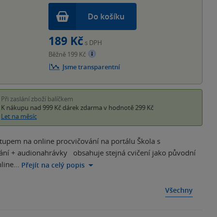
Do košíku
189 Kč
s DPH
Běžně 199 Kč
Jsme transparentní
Při zaslání zboží balíčkem
K nákupu nad 999 Kč
dárek zdarma
v hodnotě 299 Kč
Let na měsíc
stupem na online procvičování na portálu Škola s
vání + audionahrávky obsahuje stejná cvičení jako původní
nline…
Přejít na celý popis
Všechny