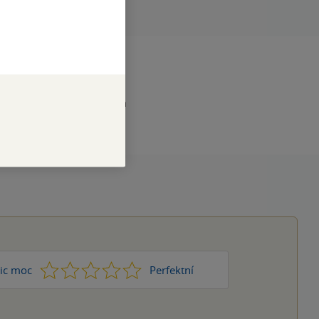
RAN
128
1
čeština, angličtina
1
2
3
4
5
ic moc
Perfektní