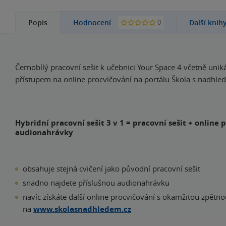
0
Popis
Hodnocení
Další knih
Černobílý pracovní sešit k učebnici Your Space 4 včetně unik
přístupem na online procvičování na portálu Škola s nadhle
Hybridní pracovní sešit 3 v 1 = pracovní sešit + online 
audionahrávky
obsahuje stejná cvičení jako původní pracovní sešit
snadno najdete příslušnou audionahrávku
navíc získáte další online procvičování s okamžitou zpětn
na
www.skolasnadhledem.cz