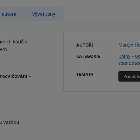
y autora
Vývoj ceny
átních kódů s
AUTOŘI
Martyn H
dem.
KATEGORIE
Knihy
»
Uč
Your Spac
TÉMATA
procvičování +
Přidat 
ou vazbou