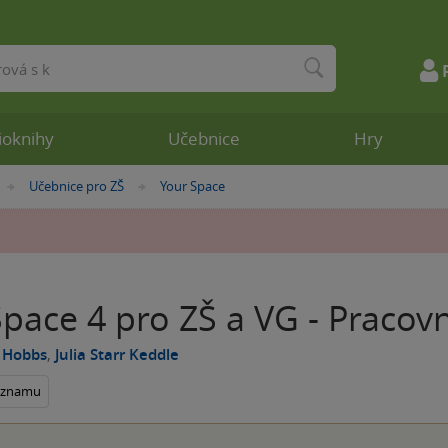
ioknihy
Učebnice
Hry
Učebnice pro ZŠ
Your Space
»
»
pace 4 pro ZŠ a VG - Pracovn
 Hobbs
,
Julia Starr Keddle
seznamu