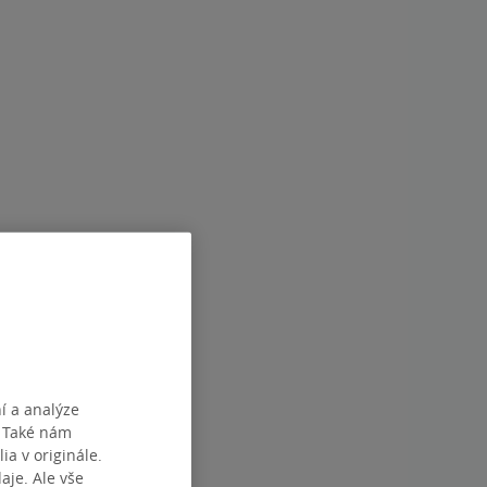
í a analýze
. Také nám
ia v originále.
je. Ale vše