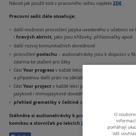
Návod jak použít kód z pracovního sešitu najdete
ZDE
.
Pracovní sešit dále obsahuje:
další možnosti procvičení jazyka uvedeného v učebnici ve
i
hravých aktivit
, jako jsou křížovky, přiřazovačky apod.
další rozvoj komunikačních dovedností
procvičení
poslechu
– audionahrávky jsou k dispozici v M
zdarma ke stažení pro žáky
část
Your progress
v každé lekci umožňující žákům sebeh
a případnou další práci na základě této zpětné vazby
část
Your project
v každé lekci poskytující žákům příležito
jazykové i mimojazykové dovednosti a vytvořit vlastní dílo
přehled gramatiky v češtině
a
slovníček
po lekcích
O souborec
Stáhněte si audionahrávky k pracovnímu sešitu, k zá
informací
komiksu a slovníček po lekcích
ZDE
.
pomáhají ukazo
Váš souhla