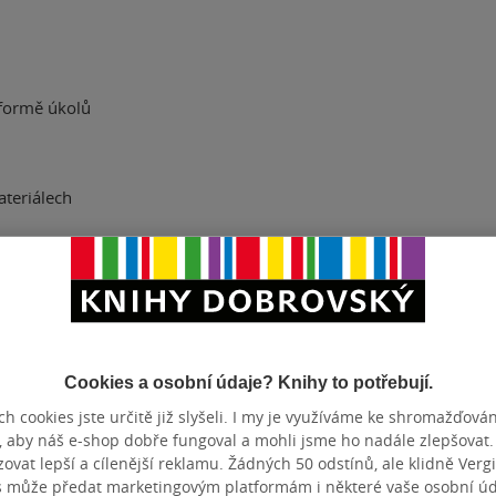
 formě úkolů
ateriálech
odnocení
st uplatnit své
Cookies a osobní údaje? Knihy to potřebují.
h cookies jste určitě již slyšeli. I my je využíváme ke shromažďován
věrečnému
, aby náš e-shop dobře fungoval a mohli jsme ho nadále zlepšovat
vat lepší a cílenější reklamu. Žádných 50 odstínů, ale klidně Vergil
s může předat marketingovým platformám i některé vaše osobní úda