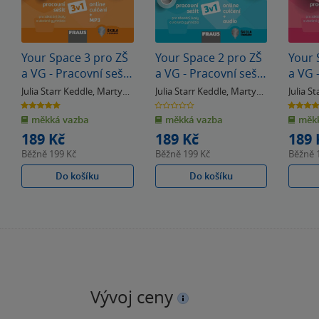
Your Space 3 pro ZŠ
Your Space 2 pro ZŠ
Your 
a VG - Pracovní sešit
a VG - Pracovní sešit
a VG 
3v1
3v1
3v1
Julia Starr Keddle
,
Martyn
Julia Starr Keddle
,
Martyn
Julia S
Hobbs
Hobbs
Hobbs
5.0
0.0
5.0
z
z
z
měkká vazba
měkká vazba
měkk
5
5
5
hvězdiček
hvězdiček
hvězdiče
189 Kč
189 Kč
189 
Běžně
199 Kč
Běžně
199 Kč
Běžně
Do košíku
Do košíku
Vývoj ceny