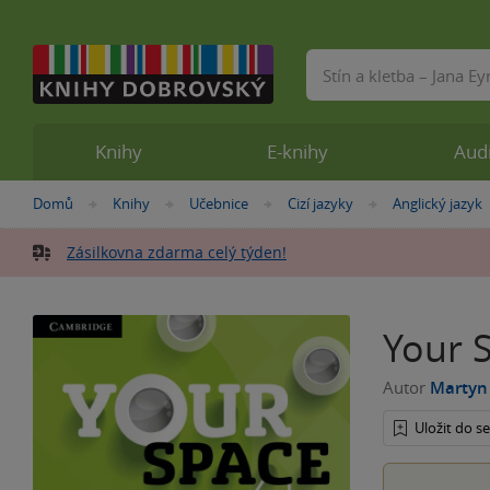
Vyhledávání
Knihy
E-knihy
Aud
Nacházíte
Domů
Knihy
Učebnice
Cizí jazyky
Anglický jazyk
»
»
»
»
se
zde:
Zásilkovna zdarma celý týden!
Your S
Autor
Martyn
Uložit do 