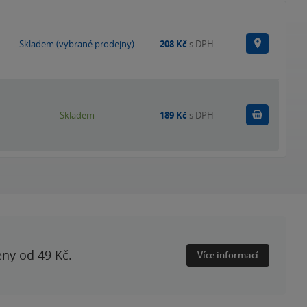
Na prode
Skladem (vybrané prodejny)
208 Kč
s DPH
Do košík
Skladem
189 Kč
s DPH
eny od 49 Kč.
Více informací