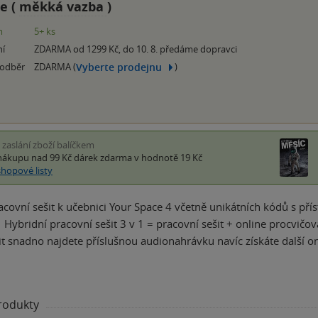
e (
měkká vazba
)
m
5+ ks
ní
ZDARMA od 1299 Kč, do 10. 8. předáme dopravci
Vyberte prodejnu
 odběr
ZDARMA (
)
i zaslání zboží balíčkem
nákupu nad 99 Kč
dárek zdarma
v hodnotě 19 Kč
shopové listy
acovní sešit k učebnici Your Space 4 včetně unikátních kódů s pří
ybridní pracovní sešit 3 v 1 = pracovní sešit + online procvičo
it snadno najdete příslušnou audionahrávku navíc získáte další o
produkty