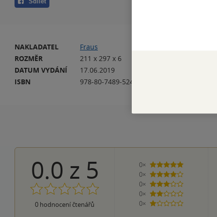
Sdílet
NAKLADATEL
Fraus
VA
ROZMĚR
211 x 297 x 6
HM
DATUM VYDÁNÍ
17.06.2019
DA
ISBN
978-80-7489-524-1
EA
0.0
z
5
0×
5 hvězdiček
0×
4 hvězdičky
0×
3 hvězdičky
0×
2 hvězdičky
0×
0
hodnocení čtenářů
1 hvezdička