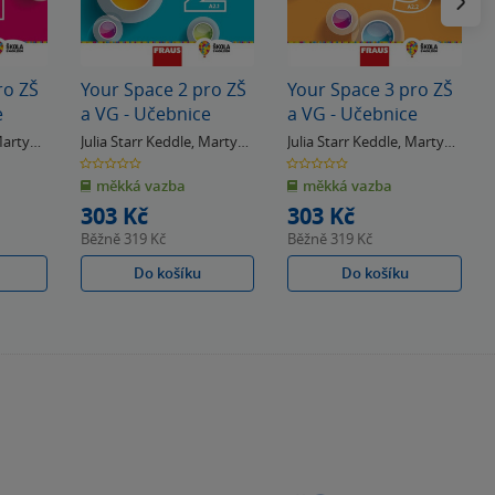
ro ZŠ
Your Space 2 pro ZŠ
Your Space 3 pro ZŠ
e
a VG - Učebnice
a VG - Učebnice
artyn
Julia Starr Keddle
,
Martyn
Julia Starr Keddle
,
Martyn
Hobbs
Hobbs
0.0
0.0
z
z
měkká vazba
měkká vazba
5
5
hvězdiček
hvězdiček
303 Kč
303 Kč
Běžně
319 Kč
Běžně
319 Kč
Do košíku
Do košíku