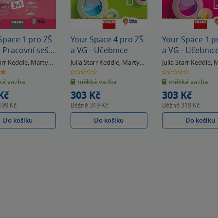
Space 1 pro ZŠ
Your Space 4 pro ZŠ
Your Space 1 p
- Pracovní sešit
a VG - Učebnice
a VG - Učebnic
tarr Keddle
,
Martyn
Julia Starr Keddle
,
Martyn
Julia Starr Keddle
,
M
Hobbs
Hobbs
0.0
0.0
z
z
á vazba
měkká vazba
měkká vazba
5
5
k
hvězdiček
hvězdiček
Kč
303 Kč
303 Kč
199 Kč
Běžně
319 Kč
Běžně
319 Kč
Do košíku
Do košíku
Do košíku