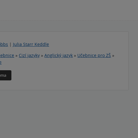
obbs
|
Julia Starr Keddle
ebnice
»
Cizí jazyky
»
Anglický jazyk
»
Učebnice pro ZŠ
»
e
téma