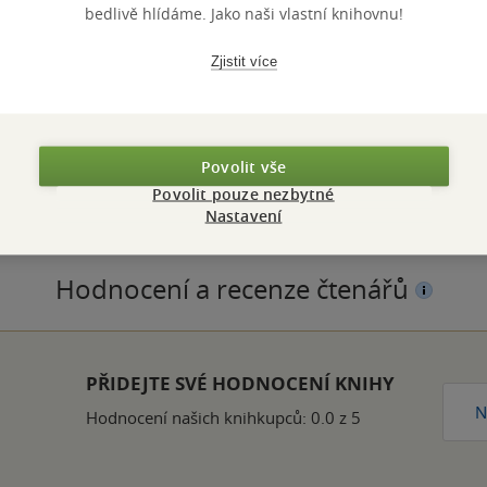
bedlivě hlídáme. Jako naši vlastní knihovnu!
Zjistit více
ZBA
měkká vazba
POČET ST
OTNOST
210 g
VYDÁNÍ
TUM DOTISKU
22.10.2025
JAZYK
Povolit vše
N
9788074895241
Povolit pouze nezbytné
Nastavení
Hodnocení a recenze čtenářů
PŘIDEJTE SVÉ HODNOCENÍ KNIHY
N
Hodnocení našich knihkupců: 0.0 z 5