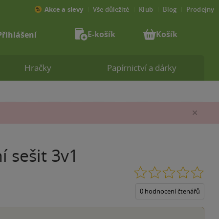
Akce a slevy
Vše důležité
Klub
Blog
Prodejny
E-košík
Košík
Přihlášení
Hračky
Papírnictví a dárky
Zav
í sešit 3v1
0.0
z
5
0 hodnocení čtenářů
hvěz