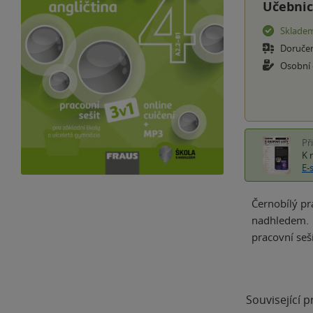
Učebnic
Sklade
Doruče
Osobní
Př
K 
E-
Černobílý pr
nadhledem. H
pracovní seš
Související 