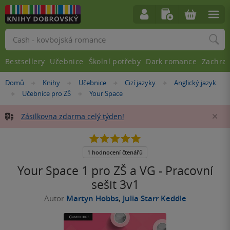
Vyhledávání
Bestsellery
Učebnice
Školní potřeby
Dark romance
Zachra
Nacházíte
Domů
Knihy
Učebnice
Cizí jazyky
Anglický jazyk
»
»
»
»
se
Učebnice pro ZŠ
Your Space
»
»
zde:
Zásilkovna zdarma celý týden!
Za
5.0
z
5
1 hodnocení čtenářů
hvězdiček
Your Space 1 pro ZŠ a VG - Pracovní
sešit 3v1
Autor
Martyn Hobbs
,
Julia Starr Keddle