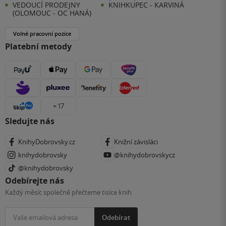
VEDOUCÍ PRODEJNY
KNIHKUPEC - KARVINÁ
(OLOMOUC - OC HANÁ)
Volné pracovní pozice
Platební metody
+ 17
Sledujte nás
KnihyDobrovsky.cz
Knižní závisláci
knihydobrovsky
@knihydobrovskycz
@knihydobrovsky
Odebírejte nás
Každý měsíc společně přečteme tisíce knih
Odebírat