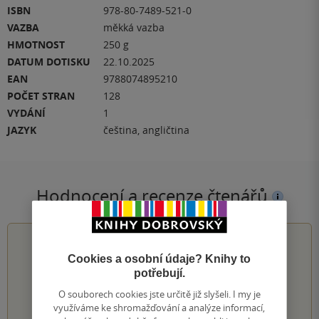
ISBN
978-80-7489-521-0
VAZBA
měkká vazba
HMOTNOST
250 g
DATUM DOTISKU
22.10.2025
EAN
9788074895210
POČET STRAN
128
VYDÁNÍ
1
JAZYK
čeština, angličtina
Hodnocení a recenze čtenářů
5.0
z
5
Cookies a osobní údaje? Knihy to
potřebují.
O souborech cookies jste určitě již slyšeli. I my je
1
hodnocení čtenářů
využíváme ke shromažďování a analýze informací,