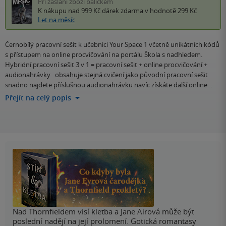
Při zaslání zboží balíčkem
K nákupu nad 999 Kč
dárek zdarma
v hodnotě 299 Kč
Let na měsíc
Černobílý pracovní sešit k učebnici Your Space 1 včetně unikátních kódů
s přístupem na online procvičování na portálu Škola s nadhledem.
Hybridní pracovní sešit 3 v 1 = pracovní sešit + online procvičování +
audionahrávky obsahuje stejná cvičení jako původní pracovní sešit
snadno najdete příslušnou audionahrávku navíc získáte další online…
Přejít na celý popis
Nad Thornfieldem visí kletba a Jane Airová může být
poslední nadějí na její prolomení. Gotická romantasy