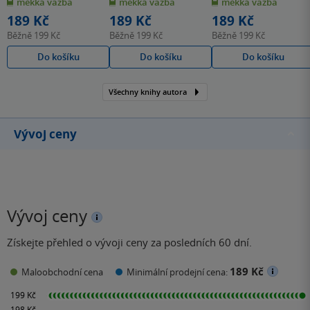
měkká vazba
měkká vazba
měkká vazba
5
5
5
hvězdiček
hvězdiček
hvězdiček
189 Kč
189 Kč
189 Kč
Běžně
199 Kč
Běžně
199 Kč
Běžně
199 Kč
Do košíku
Do košíku
Do košíku
Všechny knihy autora
Vývoj ceny
Vývoj ceny
Získejte přehled o vývoji ceny za posledních 60 dní.
189 Kč
Maloobchodní cena
Minimální prodejní cena: