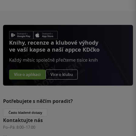
Knihy, recenze a klubové výhody
ve vaší kapse a naší appce KDčko
Každý měsíc společně přečteme tisíce knih
Více o aplikaci
Více o klubu
Potřebujete s něčím poradit?
Často kladené dotazy
Kontaktujte nás
Po–Pá:
8:00–17:00