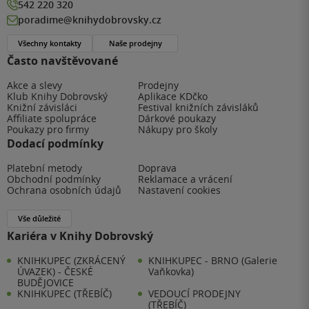
542 220 320
poradime@knihydobrovsky.cz
Všechny kontakty
Naše prodejny
Často navštěvované
Akce a slevy
Prodejny
Klub Knihy Dobrovský
Aplikace KDčko
Knižní závisláci
Festival knižních závisláků
Affiliate spolupráce
Dárkové poukazy
Poukazy pro firmy
Nákupy pro školy
Dodací podmínky
Platební metody
Doprava
Obchodní podmínky
Reklamace a vrácení
Ochrana osobních údajů
Nastavení cookies
Vše důležité
Kariéra v Knihy Dobrovský
KNIHKUPEC (ZKRÁCENÝ
KNIHKUPEC - BRNO (Galerie
ÚVAZEK) - ČESKÉ
Vaňkovka)
BUDĚJOVICE
KNIHKUPEC (TŘEBÍČ)
VEDOUCÍ PRODEJNY
(TŘEBÍČ)