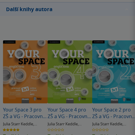
Další knihy autora
Your Space 3 pro
Your Space 4 pro
Your Space 2 pro
ZŠ a VG - Pracovní
ZŠ a VG - Pracovní
ZŠ a VG - Pracovní
sešit 3v1
sešit 3v1
sešit 3v1
Julia Starr Keddle
,
Julia Starr Keddle
,
Julia Starr Keddle
,
Martyn Hobbs
Martyn Hobbs
Martyn Hobbs
5.0
0.0
0.0
z
z
z