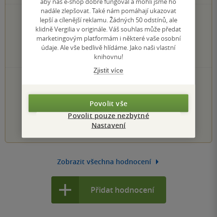
aby náš e-shop dobře fungoval a mohli jsme ho
nadále zlepšovat. Také nám pomáhají ukazovat
1×
5 hvězdiček
lepší a cílenější reklamu. Žádných 50 odstínů, ale
0×
4 hvězdičky
klidně Vergilia v originále. Váš souhlas může předat
0×
3 hvězdičky
marketingovým platformám i některé vaše osobní
0×
údaje. Ale vše bedlivě hlídáme. Jako naši vlastní
2 hvězdičky
0×
knihovnu!
1 hvezdička
Zjistit více
PŘIDEJTE SVÉ HODNOCENÍ KNIHY
Hodnocení našich knihkupců: 0.0 z 5
Povolit vše
Povolit pouze nezbytné
1
2
3
4
5
Nastavení
Zobrazit všechna hodnocení
Přidat hodnocení