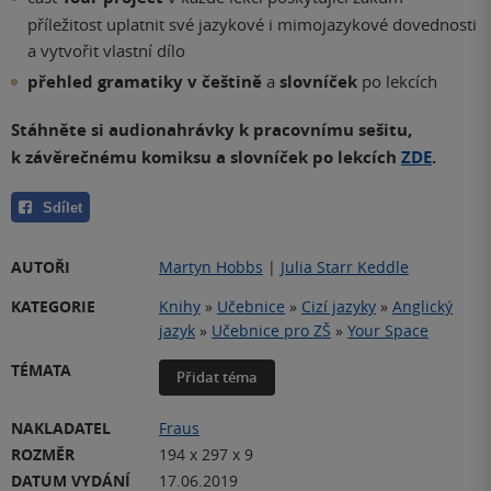
příležitost uplatnit své jazykové i mimojazykové dovednosti
a vytvořit vlastní dílo
přehled gramatiky v češtině
a
slovníček
po lekcích
Stáhněte si audionahrávky k pracovnímu sešitu,
k závěrečnému komiksu a slovníček po lekcích
ZDE
.
Sdílet
AUTOŘI
Martyn Hobbs
|
Julia Starr Keddle
KATEGORIE
Knihy
»
Učebnice
»
Cizí jazyky
»
Anglický
jazyk
»
Učebnice pro ZŠ
»
Your Space
TÉMATA
Přidat téma
NAKLADATEL
Fraus
ROZMĚR
194 x 297 x 9
DATUM VYDÁNÍ
17.06.2019