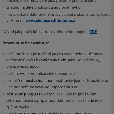
obsahuje stejná cvičení jako původní pracovní sešit
snadno najdete příslušnou audionahrávku
navíc získáte další online procvičování s okamžitou zpětnou
vazbou na
www.skolasnadhledem.cz
Návod jak použít kód z pracovního sešitu najdete
ZDE
.
Pracovní sešit obsahuje:
další možnosti procvičení jazyka uvedeného v učebnici
ve formě úkolů i
hravých aktivit
, jako jsou křížovky,
přiřazovačky apod.
další rozvoj komunikačních dovedností
procvičení
poslechu
– audionahrávky jsou k dispozici v on-
line podpoře na www.yourspace.fraus.cz
část
Your progress
v každé lekci umožňující žákům
sebehodnocení a případnou další práci na základě této
zpětné vazby
část
Your project
v každé lekci poskytující žákům