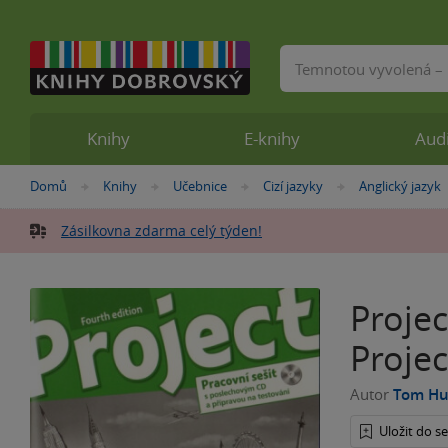
Vyhledávání
Knihy
E-knihy
Aud
Nacházíte
Domů
Knihy
Učebnice
Cizí jazyky
Anglický jazyk
»
»
»
»
se
zde:
Zásilkovna zdarma celý týden!
Projec
Projec
Autor
Tom Hu
Uložit do 