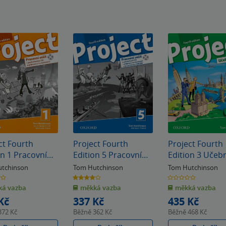
ct Fourth
Project Fourth
Project Fourth
on 1 Pracovní
Edition 5 Pracovní
Edition 3 Učeb
sešit
tchinson
Tom Hutchinson
Tom Hutchinson
4.0
0.0
z
z
á vazba
měkká vazba
měkká vazba
5
5
k
hvězdiček
hvězdiček
Kč
337 Kč
435 Kč
372 Kč
Běžně
362 Kč
Běžně
468 Kč