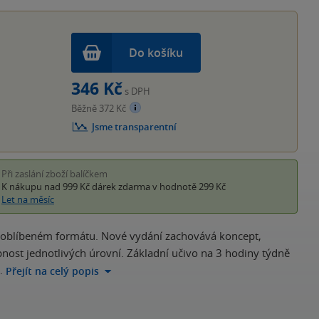
hvěz
Do košíku
346 Kč
s DPH
Běžně 372 Kč
Jsme transparentní
Při zaslání zboží balíčkem
K nákupu nad 999 Kč
dárek zdarma
v hodnotě 299 Kč
Let na měsíc
a oblíbeném formátu. Nové vydání zachovává koncept,
upnost jednotlivých úrovní. Základní učivo na 3 hodiny týdně
…
Přejít na celý popis