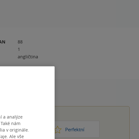
RAN
88
1
angličtina
í a analýze
. Také nám
1
2
3
4
5
ic moc
Perfektní
ia v originále.
je. Ale vše