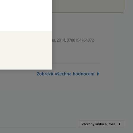
ebnice, Oxford University Press, 2014, 9780194764872
Zobrazit všechna hodnocení
Všechny knihy autora