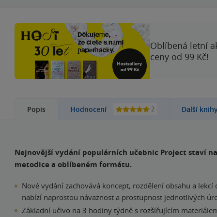
Oblíbená letní a
ceny od 99 Kč!
2
Popis
Hodnocení
Další knih
Nejnovější vydání populárních učebnic Project staví n
metodice a oblíbeném formátu.
Nové vydání zachovává koncept, rozdělení obsahu a lekcí dl
nabízí naprostou návaznost a prostupnost jednotlivých úro
Základní učivo na 3 hodiny týdně s rozšiřujícím materiále