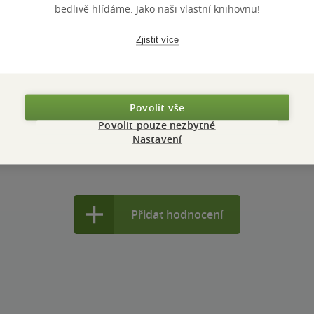
bedlivě hlídáme. Jako naši vlastní knihovnu!
Zjistit více
nze?
Ano
12
Uč
Povolit vše
Povolit pouze nezbytné
Nastavení
Přidat hodnocení