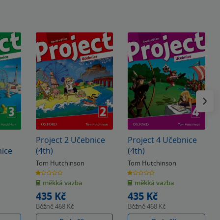
Následu
Project 2 Učebnice
Project 4 Učebnice
nice
(4th)
(4th)
Tom Hutchinson
Tom Hutchinson
1.0
1.0
z
z
měkká vazba
měkká vazba
5
5
hvězdiček
hvězdiček
435 Kč
435 Kč
Běžně
468 Kč
Běžně
468 Kč