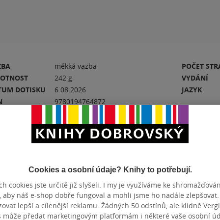
ZBA
měkká vazba
POČET ST
OTNOST
242 g
VYDÁNÍ
TUM DOTISKU
6.08.2026
JAZYK
N
9780194764872
Hodnocení a recenze čtenářů
Cookies a osobní údaje? Knihy to potřebují.
h cookies jste určitě již slyšeli. I my je využíváme ke shromažďován
PŘIDEJTE SVÉ HODNOCENÍ KNIHY
, aby náš e-shop dobře fungoval a mohli jsme ho nadále zlepšovat
N
vat lepší a cílenější reklamu. Žádných 50 odstínů, ale klidně Vergil
Hodnocení našich knihkupců: 0.0 z 5
s může předat marketingovým platformám i některé vaše osobní úda