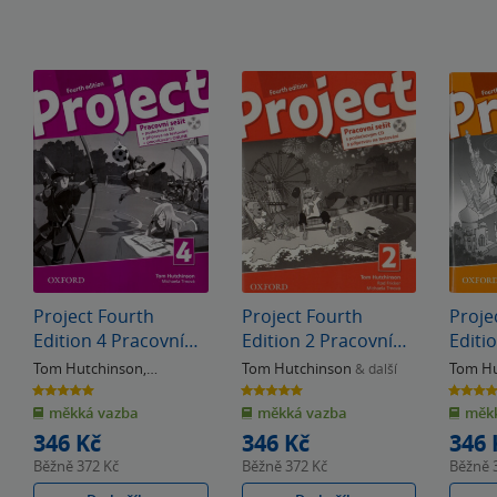
Project Fourth
Project Fourth
Proje
Edition 4 Pracovní
Edition 2 Pracovní
Editi
sešit
sešit
sešit
Tom Hutchinson
,
Tom Hutchinson
Tom Hu
& další
Michaela Trnová
5.0
5.0
4.2
z
z
z
měkká vazba
měkká vazba
měkk
5
5
5
hvězdiček
hvězdiček
hvězdiče
346 Kč
346 Kč
346 
Běžně
372 Kč
Běžně
372 Kč
Běžně