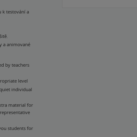
 k testování a
itě.
ory a animované
ed by teachers
ropriate level
quiet individual
tra material for
 representative
you students for