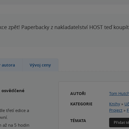
kce zpět! Paperbacky z nakladatelství HOST teď koupí
y autora
Vývoj ceny
a osvědčené
AUTOŘI
Tom Hutc
KATEGORIE
Knihy
»
Uč
e třetí edice a
Project
»
F
vní.
TÉMATA
Přidat 
m až na 5 hodin