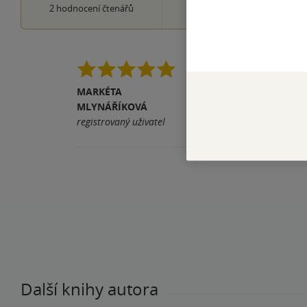
0×
2
hodnocení čtenářů
1 hvezdička
Jsem spokojená.
MARKÉTA
Pomohla vám tato rece
MLYNÁŘÍKOVÁ
registrovaný uživatel
Další knihy autora