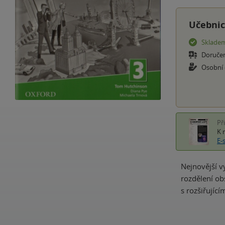
Učebnic
Sklade
Doruče
Osobní
Př
K 
E-
Nejnovější v
rozdělení ob
s rozšiřujíc