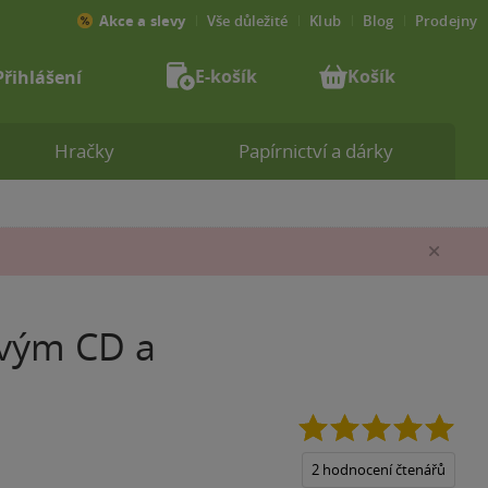
Akce a slevy
Vše důležité
Klub
Blog
Prodejny
E-košík
Košík
Přihlášení
Hračky
Papírnictví a dárky
Zav
ovým CD a
5.0
z
5
2 hodnocení čtenářů