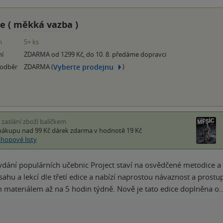
e (
měkká vazba
)
m
5+ ks
ní
ZDARMA od 1299 Kč, do 10. 8. předáme dopravci
Vyberte prodejnu
 odběr
ZDARMA (
)
i zaslání zboží balíčkem
nákupu nad 99 Kč
dárek zdarma
v hodnotě 19 Kč
shopové listy
ydání populárních učebnic Project staví na osvědčené metodice 
sahu a lekcí dle třetí edice a nabízí naprostou návaznost a prost
ím materiálem až na 5 hodin týdně. Nově je tato edice doplněna o