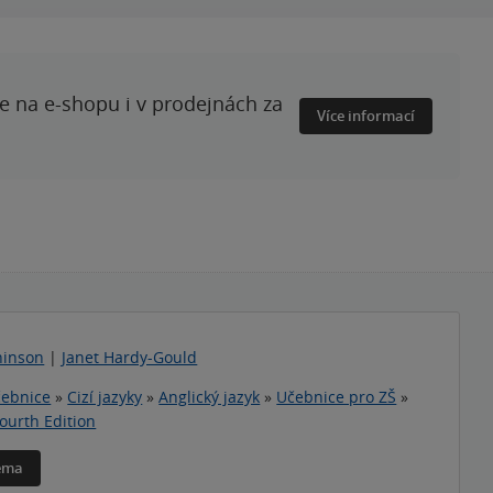
te na e-shopu i v prodejnách za
Více informací
hinson
|
Janet Hardy-Gould
ebnice
»
Cizí jazyky
»
Anglický jazyk
»
Učebnice pro ZŠ
»
ourth Edition
téma