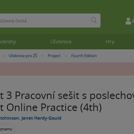
ioknihy
Učebnice
Hry
Učebnice pro ZŠ
Project
Fourth Edition
»
»
»
t 3 Pracovní sešit s poslech
t Online Practice (4th)
tchinson
,
Janet Hardy-Gould
seznamu