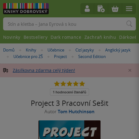
Vyhledávání
Novinky
Bestsellery
Dark romance
Zachraň knihu
Dárkové 
Nacházíte
Domů
Knihy
Učebnice
Cizí jazyky
Anglický jazyk
»
»
»
»
se
Učebnice pro ZŠ
Project
Second Edition
»
»
»
zde:
Zásilkovna zdarma celý týden!
Za
5.0
z
5
1 hodnocení čtenářů
hvězdiček
Project 3 Pracovní Sešit
Autor
Tom Hutchinson