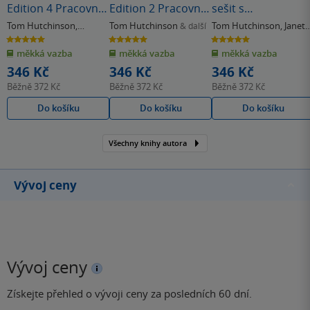
Edition 4 Pracovní
Edition 2 Pracovní
sešit s
sešit
sešit
poslechovým CD a
Tom Hutchinson
,
Tom Hutchinson
Tom Hutchinson
,
Janet
& další
Project Online
Michaela Trnová
Hardy-Gould
5.0
5.0
5.0
z
z
z
Practice (4th)
měkká vazba
měkká vazba
měkká vazba
5
5
5
hvězdiček
hvězdiček
hvězdiček
346 Kč
346 Kč
346 Kč
Běžně
372 Kč
Běžně
372 Kč
Běžně
372 Kč
Do košíku
Do košíku
Do košíku
Všechny knihy autora
Vývoj ceny
Vývoj ceny
Získejte přehled o vývoji ceny za posledních 60 dní.