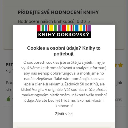
PŘIDEJTE SVÉ HODNOCENÍ KNIHY
Hodnocení našich knihkupců: 0.0 z 5
1
2
3
4
5
Cookies a osobní údaje? Knihy to
potřebují.
O souborech cookies jste určitě již slyšeli. I my je
PETRA
využíváme ke shromažďování a analýze informací,
registrovaný uživatel
aby náš e-shop dobře fungoval a mohli jsme ho
nadále zlepšovat. Také nám pomáhají ukazovat
Používali jsme na střední škole. Byl to skvělý pomocník, jak
lepší a cílenější reklamu. Žádných 50 odstínů, ale
si nějakou látku procvičit.
klidně Vergilia v originále. Váš souhlas může předat
marketingovým platformám i některé vaše osobní
49
Učebnice, Oxford University Press, 2006, 9780194365390
údaje. Ale vše bedlivě hlídáme. Jako naši vlastní
knihovnu!
Zjistit více
Zobrazit všechna hodnocení