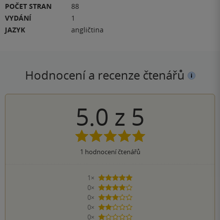
POČET STRAN
88
VYDÁNÍ
1
JAZYK
angličtina
Hodnocení a recenze čtenářů
5.0
z
5
1
hodnocení čtenářů
1×
5 hvězdiček
0×
4 hvězdičky
0×
3 hvězdičky
0×
2 hvězdičky
0×
1 hvezdička