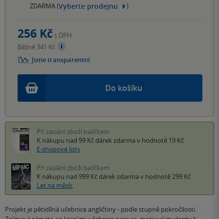
Vyberte prodejnu
ZDARMA (
)
256 Kč
s DPH
Běžně 341 Kč
Jsme transparentní
Do košíku
Při zaslání zboží balíčkem
K nákupu nad 99 Kč
dárek zdarma
v hodnotě 19 Kč
E-shopové listy
Při zaslání zboží balíčkem
K nákupu nad 999 Kč
dárek zdarma
v hodnotě 299 Kč
Let na měsíc
Projekt je pětidílná učebnice angličtiny - podle stupně pokročilosti.
Zajímavá témata, se kterými učebnice pracuje, motivují studenty k