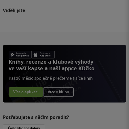
Viděli jste
Knihy, recenze a klubové výhody
ve vaší kapse a naší appce KDčko
Každý měsíc společně přečteme tisíce knih
Více o aplikaci
Více o klubu
Potřebujete s něčím poradit?
Často kladené dotazy