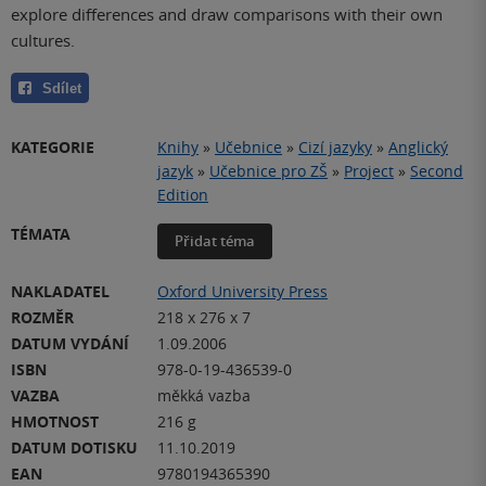
explore differences and draw comparisons with their own
cultures.
Sdílet
KATEGORIE
Knihy
»
Učebnice
»
Cizí jazyky
»
Anglický
jazyk
»
Učebnice pro ZŠ
»
Project
»
Second
Edition
TÉMATA
Přidat téma
NAKLADATEL
Oxford University Press
ROZMĚR
218 x 276 x 7
DATUM VYDÁNÍ
1.09.2006
ISBN
978-0-19-436539-0
VAZBA
měkká vazba
HMOTNOST
216 g
DATUM DOTISKU
11.10.2019
EAN
9780194365390