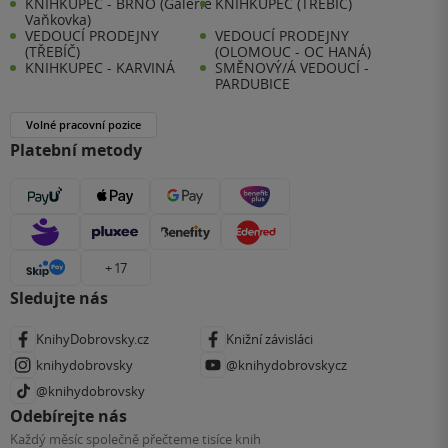
KNIHKUPEC - BRNO (Galerie
KNIHKUPEC (TŘEBÍČ)
Vaňkovka)
VEDOUCÍ PRODEJNY
VEDOUCÍ PRODEJNY
(TŘEBÍČ)
(OLOMOUC - OC HANÁ)
KNIHKUPEC - KARVINÁ
SMĚNOVÝ/Á VEDOUCÍ -
PARDUBICE
Volné pracovní pozice
Platební metody
+ 17
Sledujte nás
KnihyDobrovsky.cz
Knižní závisláci
knihydobrovsky
@knihydobrovskycz
@knihydobrovsky
Odebírejte nás
Každý měsíc společně přečteme tisíce knih