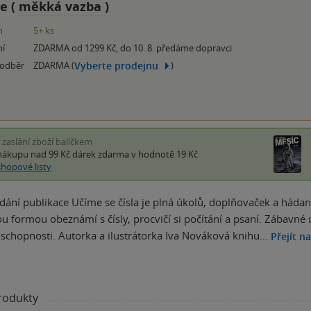
e (
měkká vazba
)
m
5+ ks
ní
ZDARMA od 1299 Kč, do 10. 8. předáme dopravci
Vyberte prodejnu
 odběr
ZDARMA (
)
i zaslání zboží balíčkem
nákupu nad 99 Kč
dárek zdarma
v hodnotě 19 Kč
shopové listy
ání publikace Učíme se čísla je plná úkolů, doplňovaček a hádan
u formou obeznámí s čísly, procvičí si počítání a psaní. Zábavné ú
čí schopnosti. Autorka a ilustrátorka Iva Nováková knihu…
Přejít n
produkty