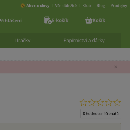
Akce a slevy
Vše důležité
Klub
Blog
Prodejny
E-košík
Košík
Přihlášení
Hračky
Papírnictví a dárky
Zav
0.0
z
5
0 hodnocení čtenářů
hvěz