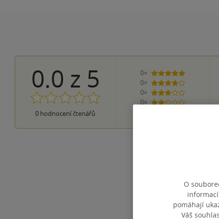
0.0
z
5
0×
5 hvězdiček
0×
4 hvězdičky
0×
3 hvězdičky
0×
2 hvězdičky
0×
0
hodnocení čtenářů
1 hvezdička
O souborec
informací
pomáhají ukazo
Váš souhla