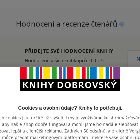
Hodnocení a recenze čtenářů
PŘIDEJTE SVÉ HODNOCENÍ KNIHY
N
Hodnocení našich knihkupců: 0.0 z 5
Cookies a osobní údaje? Knihy to potřebují.
Přidat hodnocení
h cookies jste určitě již slyšeli. I my je využíváme ke shromažďován
, aby náš e-shop dobře fungoval a mohli jsme ho nadále zlepšovat
vat lepší a cílenější reklamu. Žádných 50 odstínů, ale klidně Vergil
s může předat marketingovým platformám i některé vaše osobní úda