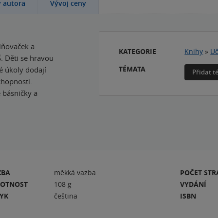
y autora
Vývoj ceny
plňovaček a
KATEGORIE
Knihy
»
Uč
. Děti se hravou
TÉMATA
é úkoly dodají
Přidat 
schopnosti.
é básničky a
ZBA
měkká vazba
POČET ST
OTNOST
108 g
VYDÁNÍ
ZYK
čeština
ISBN