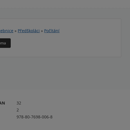
ebnice
»
Předškoláci
»
Počítání
téma
RAN
32
2
978-80-7698-006-8