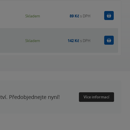
Do košík
Skladem
89 Kč
s DPH
Do košík
Skladem
142 Kč
s DPH
ství. Předobjednejte nyní!
Více informací