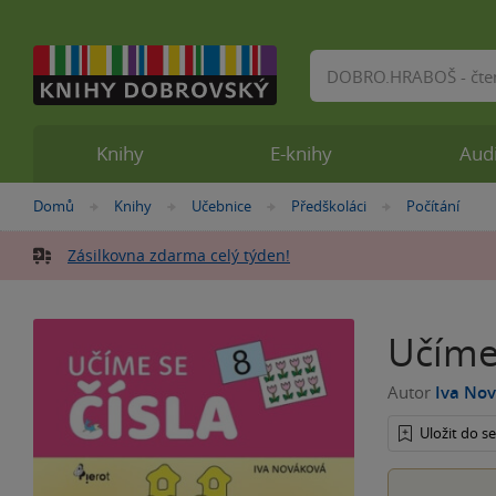
Vyhledávání
Knihy
E-knihy
Aud
Nacházíte
Domů
Knihy
Učebnice
Předškoláci
Počítání
»
»
»
»
se
zde:
Zásilkovna zdarma celý týden!
Učíme 
Autor
Iva No
Uložit do 