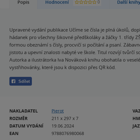
0
Popis
Hodnocení
Další knih
Upravené vydání publikace Učíme se čísla je plná úkolů, do
hádanek pro všechny šikovné předškoláky a žáčky 1. třídy ZŠ
formou obeznámí s čísly, procvičí si počítání a psaní. Zábavn
jistotu a upevní znalosti nabyté ve škole. Titul rozvíjí tvůrčí 
Autorka a ilustrátorka Iva Nováková knihu obohatila o vesel
vystřihovánky, které jsou k dispozici přes QR kód.
Sdílet
NAKLADATEL
Pierot
VA
ROZMĚR
211 x 297 x 7
HM
DATUM VYDÁNÍ
19.06.2024
JA
EAN
9788076980068