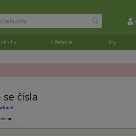
ioknihy
Učebnice
Hry
se čísla
váková
seznamu