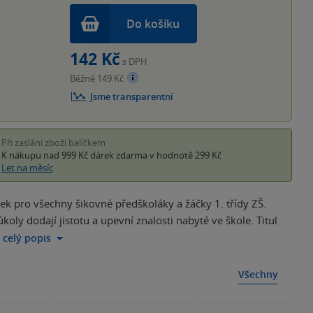
Do košíku
142 Kč
s DPH
Běžně 149 Kč
Jsme transparentní
Při zaslání zboží balíčkem
K nákupu nad 999 Kč
dárek zdarma
v hodnotě 299 Kč
Let na měsíc
ek pro všechny šikovné předškoláky a žáčky 1. třídy ZŠ.
koly dodají jistotu a upevní znalosti nabyté ve škole. Titul
a celý popis
Všechny