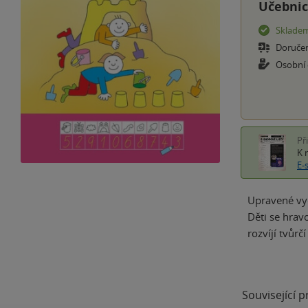
Učebnic
Sklade
Doruče
Osobní
Př
K 
E-
Upravené vyd
Děti se hravo
rozvíjí tvůr
Související 