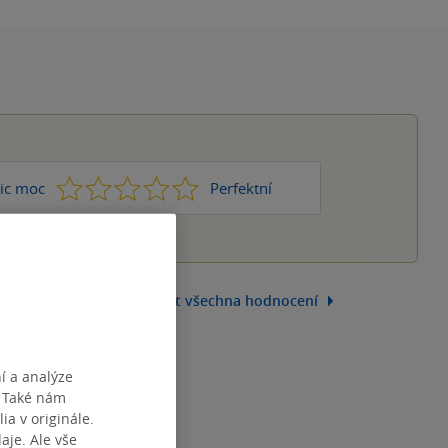
1
2
3
4
5
ic moc
Perfektní
Zobrazit všechna hodnocení
í a analýze
. Také nám
ia v originále.
je. Ale vše