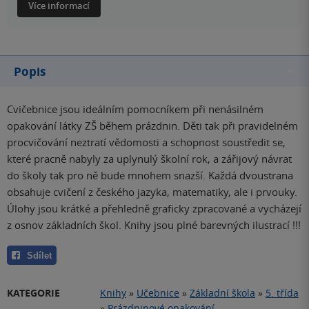
Více informací
Popis
Cvičebnice jsou ideálním pomocníkem při nenásilném
opakování látky ZŠ během prázdnin. Děti tak při pravidelném
procvičování neztratí vědomosti a schopnost soustředit se,
které pracně nabyly za uplynulý školní rok, a zářijový návrat
do školy tak pro ně bude mnohem snazší. Každá dvoustrana
obsahuje cvičení z českého jazyka, matematiky, ale i prvouky.
Úlohy jsou krátké a přehledně graficky zpracované a vycházejí
z osnov základních škol. Knihy jsou plné barevných ilustrací !!!
Sdílet
KATEGORIE
Knihy
»
Učebnice
»
Základní škola
»
5. třída
»
Prázdninové opakování