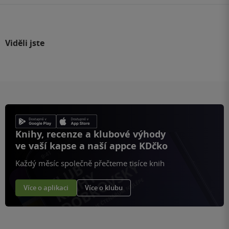
Viděli jste
Knihy, recenze a klubové výhody
ve vaší kapse a naší appce KDčko
Každý měsíc společně přečteme tisíce knih
Více o aplikaci
Více o klubu