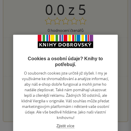
0.0
z
5
0
hodnocení čtenářů
0×
5 hvězdiček
0×
4 hvězdičky
0×
3 hvězdičky
Cookies a osobní údaje? Knihy to
0×
2 hvězdičky
potřebují.
0×
1 hvezdička
O souborech cookies jste určitě již slyšeli. I my je
využíváme ke shromažďování a analýze informací,
PŘIDEJTE SVÉ HODNOCENÍ KNIHY
aby náš e-shop dobře fungoval a mohli jsme ho
nadále zlepšovat. Také nám pomáhají ukazovat
Hodnocení našich knihkupců: 0.0 z 5
lepší a cílenější reklamu. Žádných 50 odstínů, ale
klidně Vergilia v originále. Váš souhlas může předat
marketingovým platformám i některé vaše osobní
1
2
3
4
5
údaje. Ale vše bedlivě hlídáme. Jako naši vlastní
knihovnu!
Zjistit více