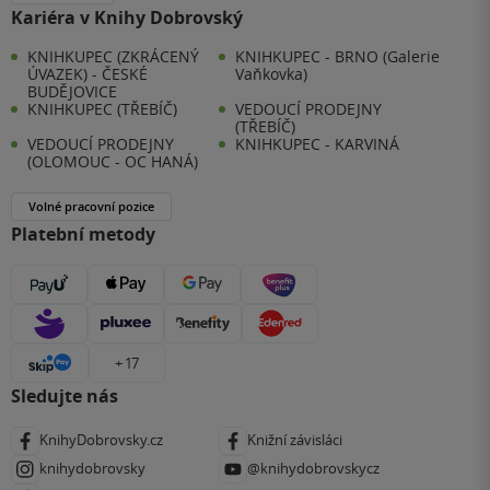
Kariéra v Knihy Dobrovský
KNIHKUPEC (ZKRÁCENÝ
KNIHKUPEC - BRNO (Galerie
ÚVAZEK) - ČESKÉ
Vaňkovka)
BUDĚJOVICE
KNIHKUPEC (TŘEBÍČ)
VEDOUCÍ PRODEJNY
(TŘEBÍČ)
VEDOUCÍ PRODEJNY
KNIHKUPEC - KARVINÁ
(OLOMOUC - OC HANÁ)
Volné pracovní pozice
Platební metody
+ 17
Sledujte nás
KnihyDobrovsky.cz
Knižní závisláci
knihydobrovsky
@knihydobrovskycz