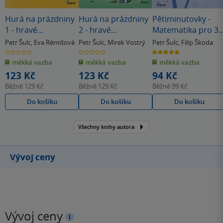
Hurá na prázdniny
Hurá na prázdniny
Pětiminutovky -
1 - hravé
2 - hravé
Matematika pro 3.
procvičování
procvičování
ročník
Petr Šulc
,
Eva Rémišová
Petr Šulc
,
Mirek Vostrý
Petr Šulc
,
Filip Škoda
0.0
0.0
5.0
z
z
z
měkká vazba
měkká vazba
měkká vazba
5
5
5
hvězdiček
hvězdiček
hvězdiček
123 Kč
123 Kč
94 Kč
Běžně
129 Kč
Běžně
129 Kč
Běžně
99 Kč
Do košíku
Do košíku
Do košíku
Všechny knihy autora
Vývoj ceny
Vývoj ceny