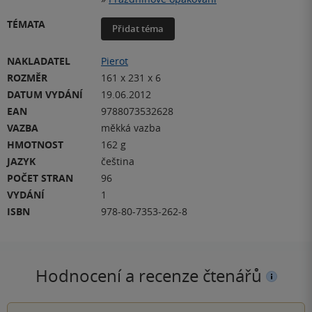
TÉMATA
Přidat téma
NAKLADATEL
Pierot
ROZMĚR
161 x 231 x 6
DATUM VYDÁNÍ
19.06.2012
EAN
9788073532628
VAZBA
měkká vazba
HMOTNOST
162 g
JAZYK
čeština
POČET STRAN
96
VYDÁNÍ
1
ISBN
978-80-7353-262-8
Hodnocení a recenze čtenářů