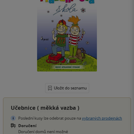
Uložit do seznamu
Učebnice (
měkká vazba
)
Poslední kusy lze odebrat pouze na
vybraných prodejnách
Doručení
Doručení domů není možné