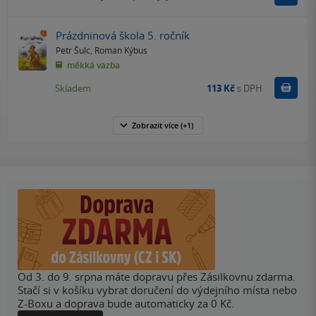
Prázdninová škola 5. ročník
Petr Šulc
,
Roman Kýbus
měkká vazba
Do k
Skladem
113 Kč
s DPH
Zobrazit
více
(+1)
Od 3. do 9. srpna máte dopravu přes Zásilkovnu zdarma.
Stačí si v košíku vybrat doručení do výdejního místa nebo
Z-Boxu a doprava bude automaticky za 0 Kč.