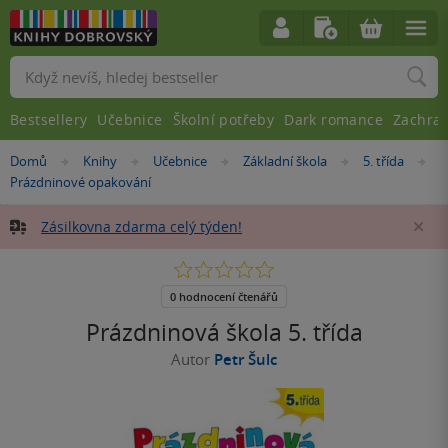
Vyhledávání
Bestsellery
Učebnice
Školní potřeby
Dark romance
Zachra
Nacházíte
Domů
Knihy
Učebnice
Základní škola
5. třída
»
»
»
»
»
se
Prázdninové opakování
zde:
Zásilkovna zdarma celý týden!
Za
0.0
z
5
0 hodnocení čtenářů
hvězdiček
Prázdninová škola 5. třída
Autor
Petr Šulc