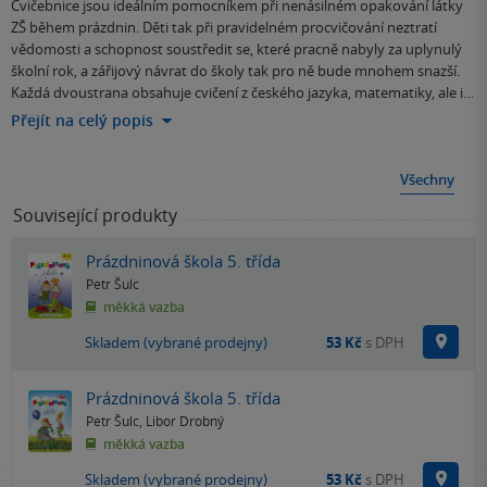
Cvičebnice jsou ideálním pomocníkem při nenásilném opakování látky
ZŠ během prázdnin. Děti tak při pravidelném procvičování neztratí
vědomosti a schopnost soustředit se, které pracně nabyly za uplynulý
školní rok, a zářijový návrat do školy tak pro ně bude mnohem snazší.
Každá dvoustrana obsahuje cvičení z českého jazyka, matematiky, ale i…
Přejít na celý popis
Všechny
Související produkty
Prázdninová škola 5. třída
Petr Šulc
měkká vazba
Na p
Skladem (vybrané prodejny)
53 Kč
s DPH
Prázdninová škola 5. třída
Petr Šulc
,
Libor Drobný
měkká vazba
Na p
Skladem (vybrané prodejny)
53 Kč
s DPH