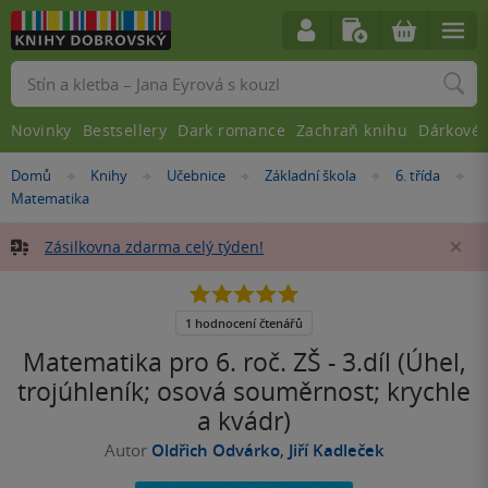
Vyhledávání
Novinky
Bestsellery
Dark romance
Zachraň knihu
Dárkové 
Nacházíte
Domů
Knihy
Učebnice
Základní škola
6. třída
»
»
»
»
»
se
Matematika
zde:
Zásilkovna zdarma celý týden!
Za
5.0
z
5
1 hodnocení čtenářů
hvězdiček
Matematika pro 6. roč. ZŠ - 3.díl (Úhel,
trojúhleník; osová souměrnost; krychle
a kvádr)
Autor
Oldřich Odvárko
,
Jiří Kadleček