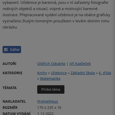
vybavení. Učebnice je barevná, jsou v ní zařazeny fotografie
reálných objektů a situací, vtipné a motivující barevné
ilustrace. Přepracované vydání učebnice je na obálce graficky
vyznačeno žlutým lomeným proužkem v levém dolním rohu
obrázku.
Sdílet
AUTOŘI
Oldřich Odvárko
|
Jiří Kadleček
KATEGORIE
Knihy
»
Učebnice
»
Základní škola
»
6. třída
»
Matematika
TÉMATA
Přidat téma
NAKLADATEL
Prometheus
ROZMĚR
170 x 235 x 16
DATUM VYDÁNÍ
1.12.2022