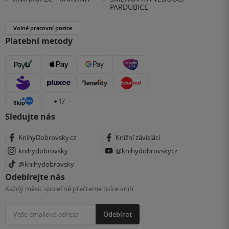
PARDUBICE
Volné pracovní pozice
Platební metody
+ 17
Sledujte nás
KnihyDobrovsky.cz
Knižní závisláci
knihydobrovsky
@knihydobrovskycz
@knihydobrovsky
Odebírejte nás
Každý měsíc společně přečteme tisíce knih
Odebírat