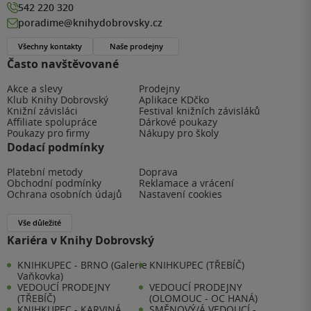
542 220 320
poradime@knihydobrovsky.cz
Všechny kontakty
Naše prodejny
Často navštěvované
Akce a slevy
Prodejny
Klub Knihy Dobrovský
Aplikace KDčko
Knižní závisláci
Festival knižních závisláků
Affiliate spolupráce
Dárkové poukazy
Poukazy pro firmy
Nákupy pro školy
Dodací podmínky
Platební metody
Doprava
Obchodní podmínky
Reklamace a vrácení
Ochrana osobních údajů
Nastavení cookies
Vše důležité
Kariéra v Knihy Dobrovský
KNIHKUPEC - BRNO (Galerie
KNIHKUPEC (TŘEBÍČ)
Vaňkovka)
VEDOUCÍ PRODEJNY
VEDOUCÍ PRODEJNY
(TŘEBÍČ)
(OLOMOUC - OC HANÁ)
KNIHKUPEC - KARVINÁ
SMĚNOVÝ/Á VEDOUCÍ -