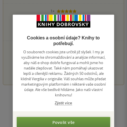
1×
5 hvězdiček
0×
4 hvězdičky
0×
3 hvězdičky
0×
2 hvězdičky
0×
1 hvezdička
Cookies a osobní údaje? Knihy to
potřebují.
PŘIDEJTE SVÉ HODNOCENÍ KNIHY
O souborech cookies jste určitě již slyšeli. I my je
Hodnocení našich knihkupců: 0.0 z 5
využíváme ke shromažďování a analýze informací,
aby náš e-shop dobře fungoval a mohli jsme ho
nadále zlepšovat. Také nám pomáhají ukazovat
1
2
3
4
5
lepší a cílenější reklamu. Žádných 50 odstínů, ale
klidně Vergilia v originále. Váš souhlas může předat
marketingovým platformám i některé vaše osobní
údaje. Ale vše bedlivě hlídáme. Jako naši vlastní
knihovnu!
Zobrazit všechna hodnocení
Zjistit více
Přidat hodnocení
Povolit vše