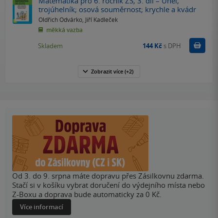
Matematika pro 6. ročník ZŠ, 3. díl – Úhel,
trojúhelník; osová souměrnost; krychle a kvádr
Oldřich Odvárko
,
Jiří Kadleček
měkká vazba
Do k
Skladem
144 Kč
s DPH
Zobrazit
více
(+2)
Od 3. do 9. srpna máte dopravu přes Zásilkovnu zdarma.
Stačí si v košíku vybrat doručení do výdejního místa nebo
Z-Boxu a doprava bude automaticky za 0 Kč.
Více informací