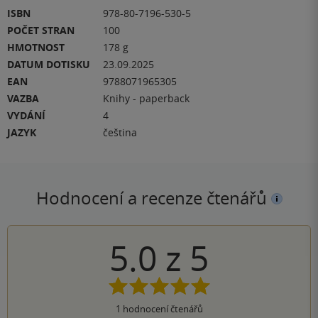
ISBN
978-80-7196-530-5
POČET STRAN
100
HMOTNOST
178 g
DATUM DOTISKU
23.09.2025
EAN
9788071965305
VAZBA
Knihy - paperback
VYDÁNÍ
4
JAZYK
čeština
Hodnocení a recenze čtenářů
5.0
z
5
1
hodnocení čtenářů