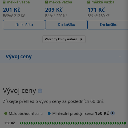
měkká vazba
měkká vazba
měkká vazba
5
5
5
hvězdiček
hvězdiček
hvězdiček
201 Kč
209 Kč
171 Kč
Běžně
212 Kč
Běžně
220 Kč
Běžně
180 Kč
Do košíku
Do košíku
Do košíku
Všechny knihy autora
Vývoj ceny
Vývoj ceny
Získejte přehled o vývoji ceny za posledních 60 dní.
150 Kč
Maloobchodní cena
Minimální prodejní cena: