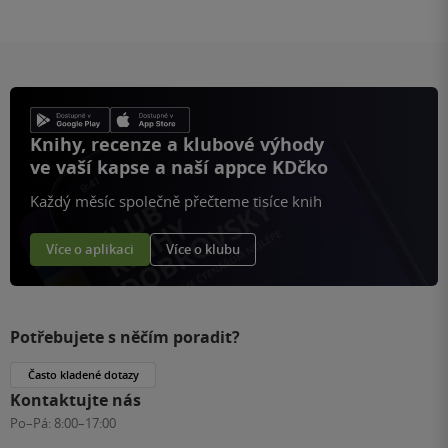
Knihy, recenze a klubové výhody
ve vaší kapse a naší appce KDčko
Každý měsíc společně přečteme tisíce knih
Více o aplikaci
Více o klubu
Potřebujete s něčím poradit?
Často kladené dotazy
Kontaktujte nás
Po–Pá:
8:00–17:00