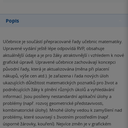
Popis
Učebnice je součástí přepracované řady učebnic matematiky.
Upravené vydání ještě lépe odpovídá RVP, obsahuje
aktuálnější údaje a je pro žáky atraktivnější i vzhledem k nové
grafické úpravě. Upravené učebnice zachovávají koncepci
původní řady, která je aktualizována (měna při placení
nákupů, výše cen atd.). Je zařazena i řada nových úloh
ukazujících důležitost matematických poznatků pro život a
podněcujících žáky k plnění různých úkolů a vyhledávání
informací. Jsou posíleny nestandardní aplikační úlohy a
problémy (např. rozvoj geometrické představivosti,
kombinatorické úlohy). Mnohé úlohy vedou k zamyšlení nad
problémy, které souvisejí s životním prostředím (např.
úsporné žárovky, kouření). Nejvíce změn je v grafickém