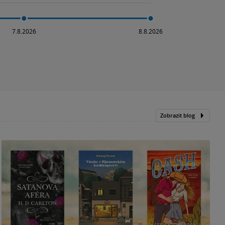
Zobrazit blog
N
p