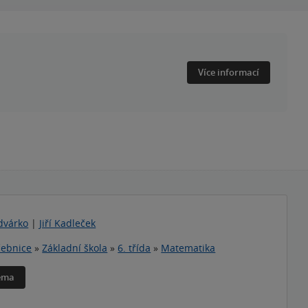
Více informací
dvárko
|
Jiří Kadleček
ebnice
»
Základní škola
»
6. třída
»
Matematika
téma