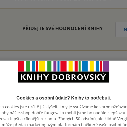
PŘIDEJTE SVÉ HODNOCENÍ KNIHY
N
Přidat hodnocení
Cookies a osobní údaje? Knihy to potřebují.
h cookies jste určitě již slyšeli. I my je využíváme ke shromažďován
, aby náš e-shop dobře fungoval a mohli jsme ho nadále zlepšovat
vat lepší a cílenější reklamu. Žádných 50 odstínů, ale klidně Vergil
s může předat marketingovým platformám i některé vaše osobní úda