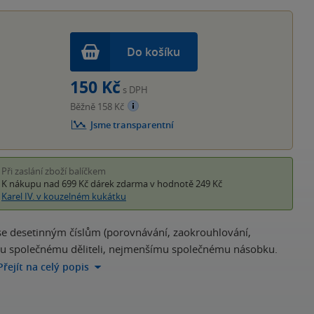
hvěz
Do košíku
150 Kč
s DPH
Běžně 158 Kč
Jsme transparentní
Při zaslání zboží balíčkem
K nákupu nad 699 Kč
dárek zdarma
v hodnotě 249 Kč
Karel IV. v kouzelném kukátku
se desetinným číslům (porovnávání, zaokrouhlování,
tšímu společnému děliteli, nejmenšímu společnému násobku.
Přejít na celý popis