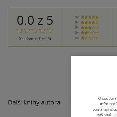
0.0
z
5
0×
5 hvězdiček
0×
4 hvězdičky
0×
3 hvězdičky
0×
2 hvězdičky
0×
0
hodnocení čtenářů
1 hvezdička
O souborec
Další knihy autora
informací
pomáhají ukazo
Váš souhla