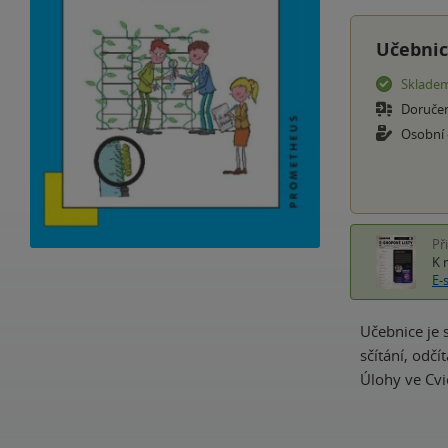
Učebnic
Sklade
Doruče
Osobní
Př
K 
E-
Učebnice je 
sčítání, odč
Úlohy ve Cvi