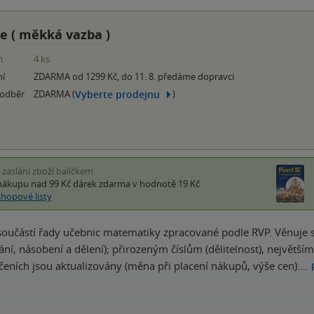
e (
měkká vazba
)
m
4 ks
ní
ZDARMA od 1299 Kč, do 11. 8. předáme dopravci
Vyberte prodejnu
 odběr
ZDARMA (
)
i zaslání zboží balíčkem
nákupu nad 99 Kč
dárek zdarma
v hodnotě 19 Kč
shopové listy
součástí řady učebnic matematiky zpracované podle RVP. Věnuje 
ítání, násobení a dělení); přirozeným číslům (dělitelnost), nejvě
čeních jsou aktualizovány (měna při placení nákupů, výše cen).…