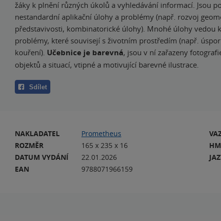
žáky k plnění různých úkolů a vyhledávání informací. Jsou p
nestandardní aplikační úlohy a problémy (např. rozvoj geom
představivosti, kombinatorické úlohy). Mnohé úlohy vedou 
problémy, které souvisejí s životním prostředím (např. úspo
kouření).
Učebnice
je barevná
, jsou v ní zařazeny fotograf
objektů a situací, vtipné a motivující barevné ilustrace.
Sdílet
NAKLADATEL
Prometheus
VA
ROZMĚR
165 x 235 x 16
HM
DATUM VYDÁNÍ
22.01.2026
JA
EAN
9788071966159