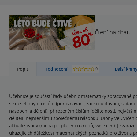
Čtení na chatu i
0
Popis
Hodnocení
Další knih
Učebnice je součástí řady učebnic matematiky zpracované p
se desetinným číslům (porovnávání, zaokrouhlování, sčítání, 
násobení a dělení); přirozeným číslům (dělitelnost), největ
děliteli, nejmenšímu společnému násobku. Úlohy ve Cvičení
aktualizovány (měna při placení nákupů, výše cen). Je zařaze
ukazujících důležitost matematických poznatků pro život a p