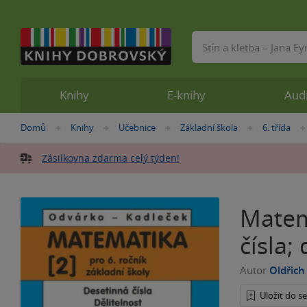
Vyhledávání
Knihy
E-knihy
Aud
Nacházíte
Domů
Knihy
Učebnice
Základní škola
6. třída
»
»
»
»
se
zde:
Zásilkovna zdarma celý týden!
Matema
čísla;
Autor
Oldřic
Uložit do 