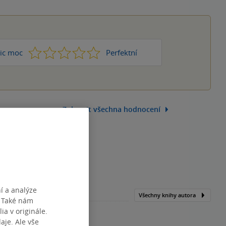
1
2
3
4
5
ic moc
Perfektní
Zobrazit všechna hodnocení
í a analýze
Všechny knihy autora
. Také nám
ia v originále.
je. Ale vše