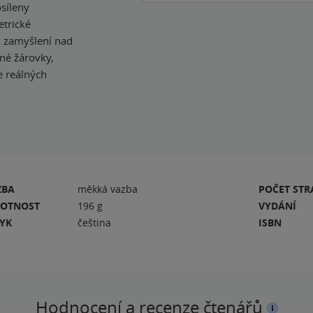
osíleny
etrické
k zamyšlení nad
rné žárovky,
ie reálných
ZBA
měkká vazba
POČET ST
OTNOST
196 g
VYDÁNÍ
ZYK
čeština
ISBN
Hodnocení a recenze čtenářů