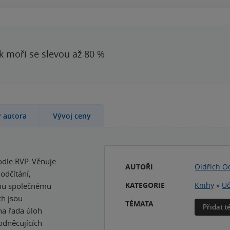
 k moři se slevou až 80 %
y autora
Vývoj ceny
odle RVP. Věnuje
AUTOŘI
Oldřich O
odčítání,
KATEGORIE
Knihy
»
Uč
šímu společnému
ch jsou
TÉMATA
Přidat 
na řada úloh
odněcujících