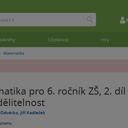
ioknihy
Učebnice
Hry
Matematika
»
tika pro 6. ročník ZŠ, 2. dí
 dělitelnost
h Odvárko
,
Jiří Kadleček
seznamu