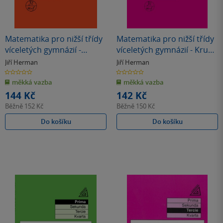
Matematika pro nižší třídy
Matematika pro nižší třídy
víceletých gymnázií -
víceletých gymnázií - Kruhy
Funkce
a válce (tercie)
Jiří Herman
Jiří Herman
0.0
0.0
z
z
měkká vazba
měkká vazba
5
5
hvězdiček
hvězdiček
144 Kč
142 Kč
Běžně
152 Kč
Běžně
150 Kč
Do košíku
Do košíku