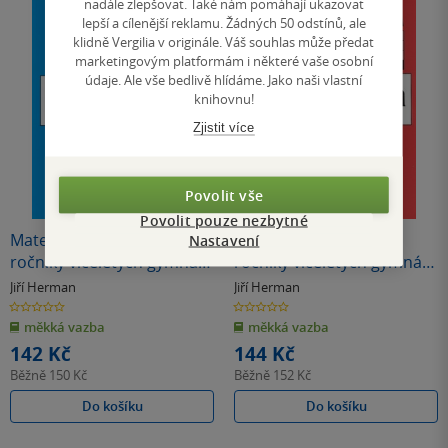
nadále zlepšovat. Také nám pomáhají ukazovat
lepší a cílenější reklamu. Žádných 50 odstínů, ale
klidně Vergilia v originále. Váš souhlas může předat
marketingovým platformám i některé vaše osobní
údaje. Ale vše bedlivě hlídáme. Jako naši vlastní
knihovnu!
Zjistit více
Povolit vše
Povolit pouze nezbytné
Matematika pro nižší
Matematika pro nižší
Nastavení
ročníky víceletých gymnázií
ročníky víceletých gymnázií
- Hranoly
- Jehlany a kužely
Jiří Herman
Jiří Herman
0.0
0.0
z
z
měkká vazba
měkká vazba
5
5
hvězdiček
hvězdiček
142 Kč
144 Kč
Běžně
150 Kč
Běžně
152 Kč
Do košíku
Do košíku