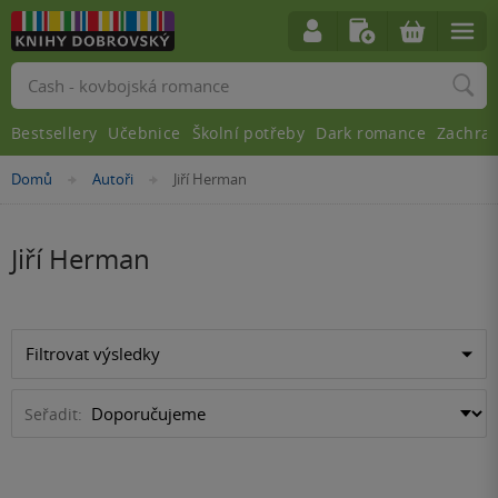
Vyhledávání
Bestsellery
Učebnice
Školní potřeby
Dark romance
Zachra
Nacházíte
Domů
Autoři
Jiří Herman
»
»
se
zde:
Jiří Herman
Filtrovat výsledky
Seřadit: