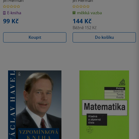
Jiří Herman
Jiří Herman
procenta
0.0
0.0
z
z
E-kniha
měkká vazba
5
5
hvězdiček
hvězdiček
99 Kč
144 Kč
Běžně
152 Kč
Koupit
Do košíku