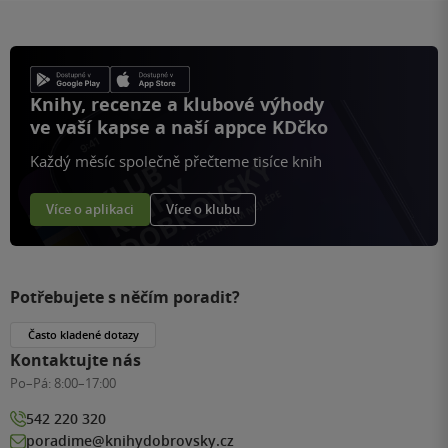
Knihy, recenze a klubové výhody
ve vaší kapse a naší appce KDčko
Každý měsíc společně přečteme tisíce knih
Více o aplikaci
Více o klubu
Potřebujete s něčím poradit?
Často kladené dotazy
Kontaktujte nás
Po–Pá:
8:00–17:00
542 220 320
poradime@knihydobrovsky.cz