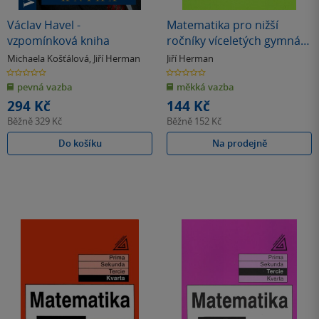
Václav Havel -
Matematika pro nižší
vzpomínková kniha
ročníky víceletých gymnázií
– Kladná a záporná čísla
Michaela Košťálová
,
Jiří Herman
Jiří Herman
0.0
0.0
z
z
pevná vazba
měkká vazba
5
5
hvězdiček
hvězdiček
294 Kč
144 Kč
Běžně
329 Kč
Běžně
152 Kč
Do košíku
Na prodejně