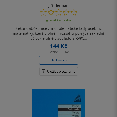
čtyřúhelníky
Jiří Herman
0.0
z
měkká vazba
5
hvězdiček
SekundaUčebnice z monotematické řady učebnic
matematiky, která v plném rozsahu pokrývá základní
učivo (je plně v souladu s RVP),...
144 Kč
Běžně
152 Kč
Do košíku
Uložit do seznamu