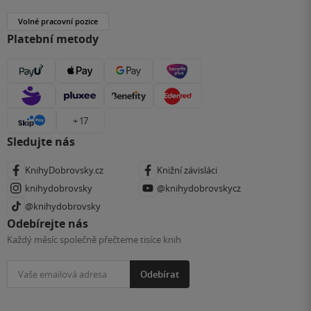
Volné pracovní pozice
Platební metody
+ 17
Sledujte nás
KnihyDobrovsky.cz
Knižní závisláci
knihydobrovsky
@knihydobrovskycz
@knihydobrovsky
Odebírejte nás
Každý měsíc společně přečteme tisíce knih
Odebírat