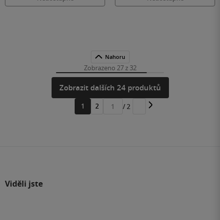
Nahoru
Zobrazeno 27 z 32
Zobrazit dalších 24 produktů
1
2
/ 2
Přejít
na
stránku
Viděli jste