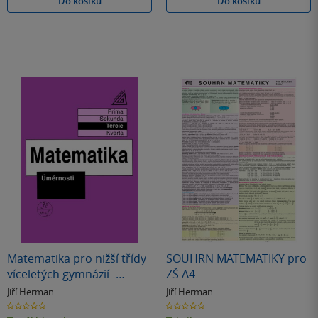
Do košíku
Do košíku
Matematika pro nižší třídy
SOUHRN MATEMATIKY pro
víceletých gymnázií -
ZŠ A4
Úměrnosti
Jiří Herman
Jiří Herman
0.0
0.0
z
z