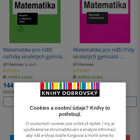
Matematika pro nižší
Matematika pro nižší třídy
ročníky víceletých gymnázií
víceletých gymnázií -
– Kladná a záporná čísla
Rovnice a nerovnice
Jiří Herman
Jiří Herman
& další
0.0
0.0
z
z
měkká vazba
měkká vazba
5
5
hvězdiček
hvězdiček
144 Kč
142 Kč
Běžně
152 Kč
Běžně
150 Kč
Do košíku
Do košíku
Cookies a osobní údaje? Knihy to
potřebují.
O souborech cookies jste určitě již slyšeli. I my je
využíváme ke shromažďování a analýze informací,
aby náš e-shop dobře fungoval a mohli jsme ho