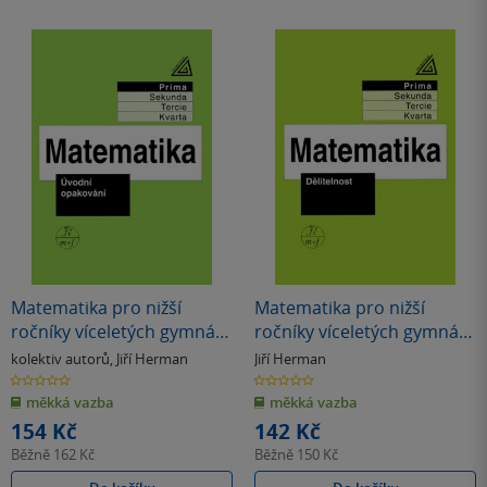
Matematika pro nižší
Matematika pro nižší
ročníky víceletých gymnázií
ročníky víceletých gymnázií
- Úvodní opakování
- Dělitelnost
kolektiv autorů
,
Jiří Herman
Jiří Herman
0.0
0.0
z
z
měkká vazba
měkká vazba
5
5
hvězdiček
hvězdiček
154 Kč
142 Kč
Běžně
162 Kč
Běžně
150 Kč