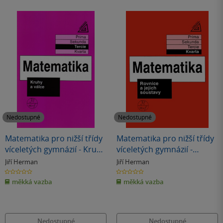
Nedostupné
Nedostupné
Matematika pro nižší třídy
Matematika pro nižší třídy
víceletých gymnázií - Kruhy
víceletých gymnázií -
a válce (tercie)
Rovnice a jejich soustavy
Jiří Herman
Jiří Herman
0.0
0.0
z
z
měkká vazba
měkká vazba
5
5
hvězdiček
hvězdiček
Nedostupné
Nedostupné