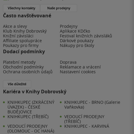
Všechny kontakty
Naše prodejny
Často navštěvované
Akce a slevy
Prodejny
Klub Knihy Dobrovský
Aplikace KDčko
Knižní závisláci
Festival knižních závisláků
Affiliate spolupráce
Dárkové poukazy
Poukazy pro firmy
Nákupy pro školy
Dodací podmínky
Platební metody
Doprava
Obchodní podmínky
Reklamace a vrácení
Ochrana osobních údajů
Nastavení cookies
Vše důležité
Kariéra v Knihy Dobrovský
KNIHKUPEC (ZKRÁCENÝ
KNIHKUPEC - BRNO (Galerie
ÚVAZEK) - ČESKÉ
Vaňkovka)
BUDĚJOVICE
KNIHKUPEC (TŘEBÍČ)
VEDOUCÍ PRODEJNY
(TŘEBÍČ)
VEDOUCÍ PRODEJNY
KNIHKUPEC - KARVINÁ
(OLOMOUC - OC HANÁ)