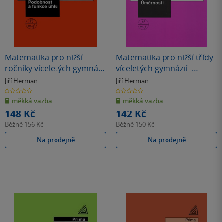
Matematika pro nižší
Matematika pro nižší třídy
ročníky víceletých gymnázií
víceletých gymnázií -
- Podobnost a funkce úhlu
Úměrnosti
Jiří Herman
Jiří Herman
(kvarta)
0.0
0.0
z
z
měkká vazba
měkká vazba
5
5
hvězdiček
hvězdiček
148 Kč
142 Kč
Běžně
156 Kč
Běžně
150 Kč
Na prodejně
Na prodejně