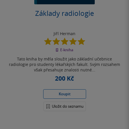
Základy radiologie
Jiří Herman
5.0
z
E-kniha
5
hvězdiček
Tato kniha by měla sloužit jako základní učebnice
radiologie pro studenty lékařských fakult. Svým rozsahem
však přesahuje znalosti nutné...
200 Kč
Koupit
Uložit do seznamu