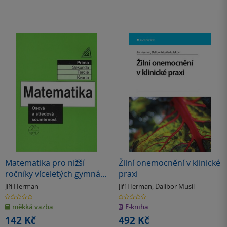
Matematika pro nižší
Žilní onemocnění v klinické
ročníky víceletých gymnázií
praxi
- Osová a středová
Jiří Herman
Jiří Herman
,
Dalibor Musil
souměrnost
0.0
0.0
z
z
měkká vazba
E-kniha
5
5
hvězdiček
hvězdiček
142 Kč
492 Kč