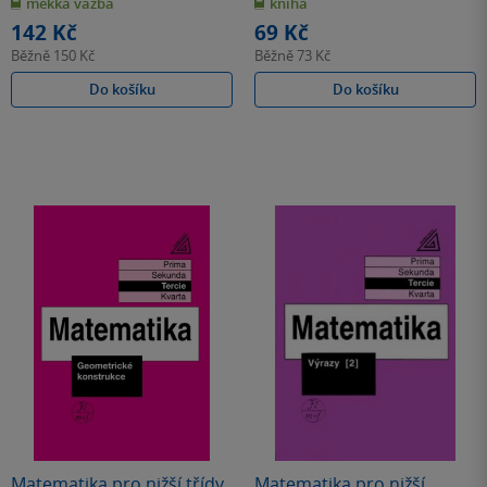
měkká vazba
kniha
5
5
hvězdiček
hvězdiček
142 Kč
69 Kč
Běžně
150 Kč
Běžně
73 Kč
Do košíku
Do košíku
Matematika pro nižší třídy
Matematika pro nižší