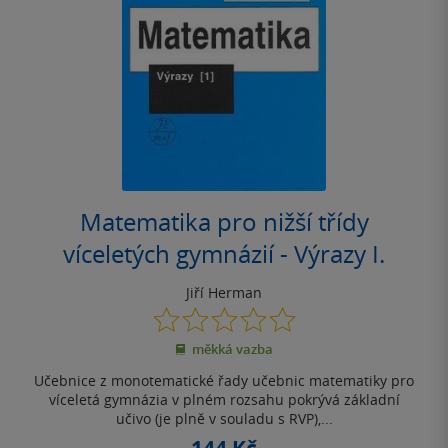
Matematika pro nižší třídy
víceletých gymnázií - Výrazy I.
Jiří Herman
0.0
z
měkká vazba
5
hvězdiček
Učebnice z monotematické řady učebnic matematiky pro
víceletá gymnázia v plném rozsahu pokrývá základní
učivo (je plně v souladu s RVP),...