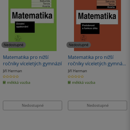
Nedostupné
Nedostupné
Matematika pro nižší
Matematika pro nižší
ročníky víceletých gymnázií
ročníky víceletých gymnázií
– Podobnost a funkce úhlu
Jiří Herman
Jiří Herman
(kvarta)
0.0
0.0
z
z
měkká vazba
měkká vazba
5
5
hvězdiček
hvězdiček
Nedostupné
Nedostupné