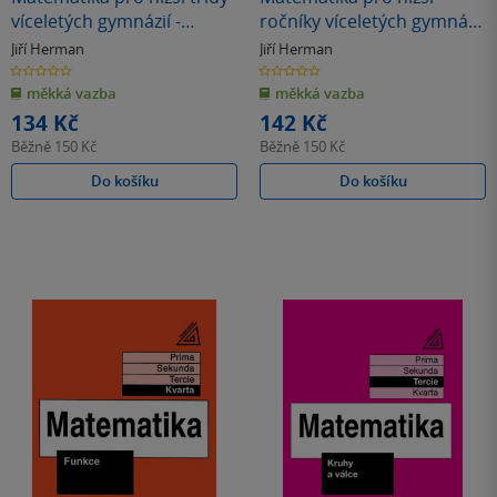
víceletých gymnázií -
ročníky víceletých gymnázií
Geometrické konstrukce
- Výrazy II.
Jiří Herman
Jiří Herman
(tercie)
0.0
0.0
z
z
měkká vazba
měkká vazba
5
5
hvězdiček
hvězdiček
134 Kč
142 Kč
Běžně
150 Kč
Běžně
150 Kč
Do košíku
Do košíku