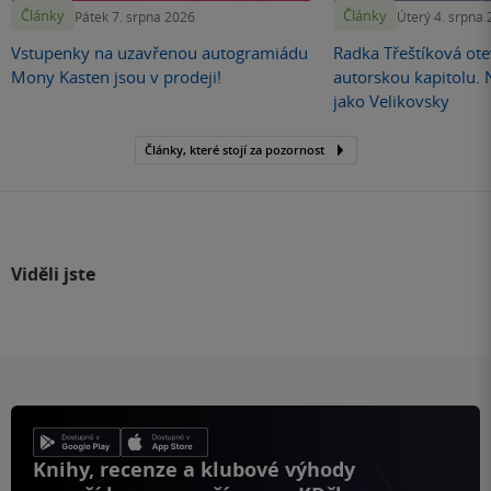
Články
Články
Pátek 7. srpna 2026
Úterý 4. srpna
Vstupenky na uzavřenou autogramiádu
Radka Třeštíková otev
Mony Kasten jsou v prodeji!
autorskou kapitolu.
jako Velikovsky
Články, které stojí za pozornost
Viděli jste
Knihy, recenze a klubové výhody