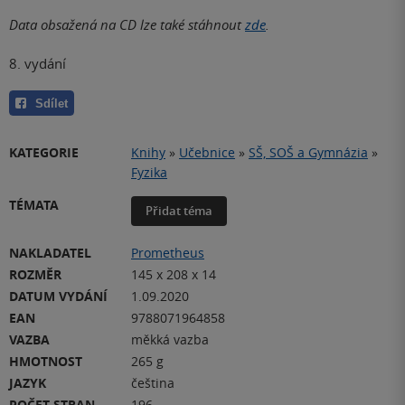
Data obsažená na CD lze také stáhnout
zde
.
8. vydání
Sdílet
KATEGORIE
Knihy
»
Učebnice
»
SŠ, SOŠ a Gymnázia
»
Fyzika
TÉMATA
Přidat téma
NAKLADATEL
Prometheus
ROZMĚR
145 x 208 x 14
DATUM VYDÁNÍ
1.09.2020
EAN
9788071964858
VAZBA
měkká vazba
HMOTNOST
265 g
JAZYK
čeština
POČET STRAN
196