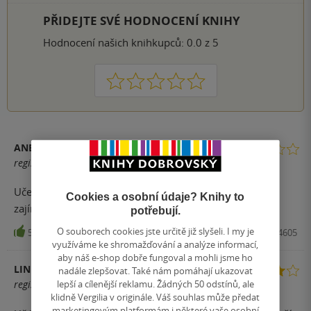
PŘIDEJTE SVÉ HODNOCENÍ KNIHY
Hodnocení našich knihkupců: 0.0 z 5
1
2
3
4
5
ANETA S.
registrovaný uživatel
Učebnice v pohodě, dobře se z ní učilo. Jedno ze
Cookies a osobní údaje? Knihy to
zajímavějších témat, která se ve fyzice probírají.
potřebují.
O souborech cookies jste určitě již slyšeli. I my je
51
Kniha, Prometheus, 2017, 9788071964605
využíváme ke shromažďování a analýze informací,
aby náš e-shop dobře fungoval a mohli jsme ho
LINDA
nadále zlepšovat. Také nám pomáhají ukazovat
lepší a cílenější reklamu. Žádných 50 odstínů, ale
registrovaný uživatel
klidně Vergilia v originále. Váš souhlas může předat
marketingovým platformám i některé vaše osobní