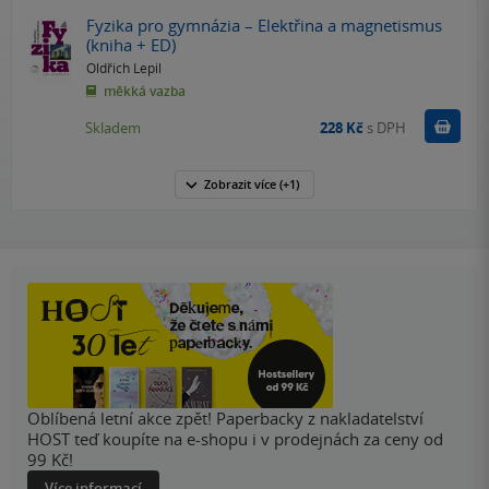
Fyzika pro gymnázia – Elektřina a magnetismus
(kniha + ED)
Oldřich Lepil
měkká vazba
Do k
Skladem
228 Kč
s DPH
Zobrazit
více
(+1)
Oblíbená letní akce zpět! Paperbacky z nakladatelství
HOST teď koupíte na e-shopu i v prodejnách za ceny od
99 Kč!
Více informací