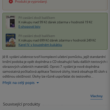
Produkt je vyprodaný.
Při zaslání zboží balíčkem
K nákupu nad 99 Kč
dárek zdarma
v hodnotě 19 Kč
E-shopové listy
Při zaslání zboží balíčkem
K nákupu nad 699 Kč
dárek zdarma
v hodnotě 249 Kč
Karel IV. v kouzelném kukátku
Již 8. vydání učebnice tvoří komplexní učební pomůcku, jejíž standardní
knižní podoba je opět doplněna o CD obsahující řadu dalších textových i
obrazových učebních materiálů. Oproti 7. vydání je nově doplněna
samostatná počítačová aplikace Testové úlohy, která obsahuje 85 úloh s
odlišnou obtížností. Úlohy lze různě uspořádat do testového…
Přejít na celý popis
Všechny
Související produkty