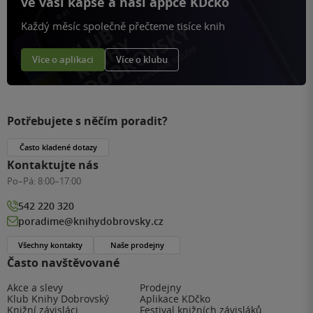
ve vaší kapse a naší appce KDčko
Každý měsíc společně přečteme tisíce knih
Více o aplikaci
Více o klubu
Potřebujete s něčím poradit?
Často kladené dotazy
Kontaktujte nás
Po–Pá:
8:00–17:00
542 220 320
poradime@knihydobrovsky.cz
Všechny kontakty
Naše prodejny
Často navštěvované
Akce a slevy
Prodejny
Klub Knihy Dobrovský
Aplikace KDčko
Knižní závisláci
Festival knižních závisláků