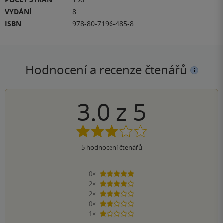
VYDÁNÍ
8
ISBN
978-80-7196-485-8
Hodnocení a recenze čtenářů
3.0
z
5
5
hodnocení čtenářů
0×
5 hvězdiček
2×
4 hvězdičky
2×
3 hvězdičky
0×
2 hvězdičky
1×
1 hvezdička