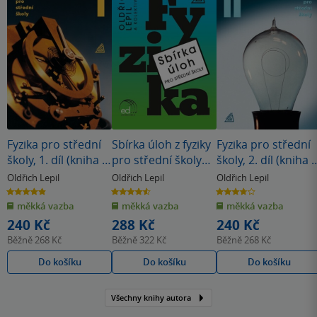
Fyzika pro střední
Sbírka úloh z fyziky
Fyzika pro střední
školy, 1. díl (kniha +
pro střední školy
školy, 2. díl (kniha 
ED)
(knížka + ED)
ED)
Oldřich Lepil
Oldřich Lepil
Oldřich Lepil
4.9
4.6
3.7
z
z
z
měkká vazba
měkká vazba
měkká vazba
5
5
5
hvězdiček
hvězdiček
hvězdiček
240 Kč
288 Kč
240 Kč
Běžně
268 Kč
Běžně
322 Kč
Běžně
268 Kč
Do košíku
Do košíku
Do košíku
Všechny knihy autora