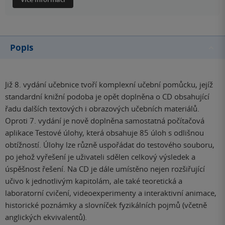
Popis
Již 8. vydání učebnice tvoří komplexní učební pomůcku, jejíž
standardní knižní podoba je opět doplněna o CD obsahující
řadu dalších textových i obrazových učebních materiálů.
Oproti 7. vydání je nově doplněna samostatná počítačová
aplikace Testové úlohy, která obsahuje 85 úloh s odlišnou
obtížností. Úlohy lze různě uspořádat do testového souboru,
po jehož vyřešení je uživateli sdělen celkový výsledek a
úspěšnost řešení. Na CD je dále umístěno nejen rozšiřující
učivo k jednotlivým kapitolám, ale také teoretická a
laboratorní cvičení, videoexperimenty a interaktivní animace,
historické poznámky a slovníček fyzikálních pojmů (včetně
anglických ekvivalentů).