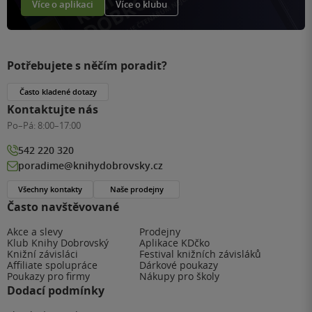
Více o aplikaci
Více o klubu
Potřebujete s něčím poradit?
Často kladené dotazy
Kontaktujte nás
Po–Pá:
8:00–17:00
542 220 320
poradime@knihydobrovsky.cz
Všechny kontakty
Naše prodejny
Často navštěvované
Akce a slevy
Prodejny
Klub Knihy Dobrovský
Aplikace KDčko
Knižní závisláci
Festival knižních závisláků
Affiliate spolupráce
Dárkové poukazy
Poukazy pro firmy
Nákupy pro školy
Dodací podmínky