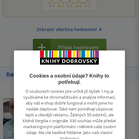
1
2
3
4
5
Zobrazit všechna hodnocení
Přidat hodnocení
Další knihy autora
Cookies a osobní údaje? Knihy to
potřebují.
O souborech cookies jste určitě již slyšeli. I my je
využíváme ke shromažďování a analýze informací,
aby náš e-shop dobře fungoval a mohli jsme ho
nadále zlepšovat. Také nám pomáhají ukazovat
lepší a cílenější reklamu. Žádných 50 odstínů, ale
klidně Vergilia v originále. Váš souhlas může předat
marketingovým platformám i některé vaše osobní
údaje. Ale vše bedlivě hlídáme. Jako naši vlastní
knihovnu!