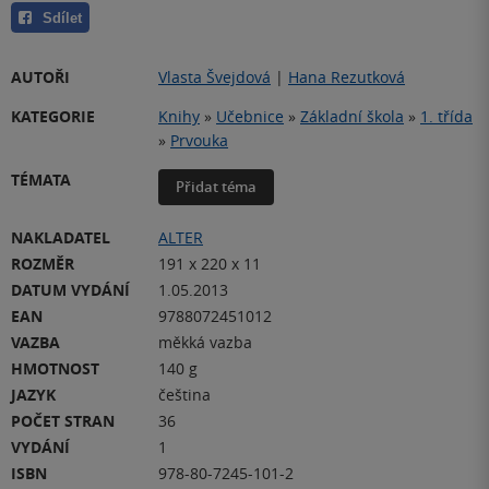
Sdílet
AUTOŘI
Vlasta Švejdová
|
Hana Rezutková
KATEGORIE
Knihy
»
Učebnice
»
Základní škola
»
1. třída
»
Prvouka
TÉMATA
Přidat téma
NAKLADATEL
ALTER
ROZMĚR
191 x 220 x 11
DATUM VYDÁNÍ
1.05.2013
EAN
9788072451012
VAZBA
měkká vazba
HMOTNOST
140 g
JAZYK
čeština
POČET STRAN
36
VYDÁNÍ
1
ISBN
978-80-7245-101-2