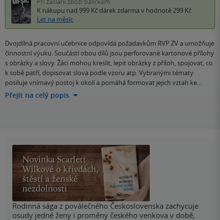
Při zaslání zboží balíčkem
K nákupu nad 999 Kč
dárek zdarma
v hodnotě 299 Kč
Let na měsíc
Dvojdílná pracovní učebnice odpovídá požadavkům RVP ZV a umožňuje
činnostní výuku. Součástí obou dílů jsou perforované kartonové přílohy
s obrázky a slovy. Žáci mohou kreslit, lepit obrázky z příloh, spojovat, co
k sobě patří, dopisovat slova podle vzoru atp. Vybranými tématy
posiluje vnímavý postoj k okolí a pomáhá formovat jejich vztah ke…
Přejít na celý popis
Rodinná sága z poválečného Československa zachycuje
osudy jedné ženy i proměny českého venkova v době,