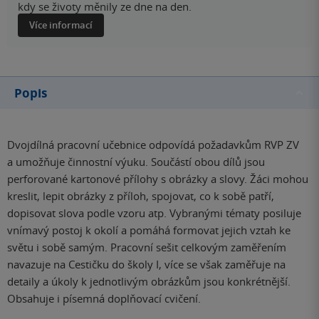
kdy se životy měnily ze dne na den.
Více informací
Popis
Dvojdílná pracovní učebnice odpovídá požadavkům RVP ZV
a umožňuje činnostní výuku. Součástí obou dílů jsou
perforované kartonové přílohy s obrázky a slovy. Žáci mohou
kreslit, lepit obrázky z příloh, spojovat, co k sobě patří,
dopisovat slova podle vzoru atp. Vybranými tématy posiluje
vnímavý postoj k okolí a pomáhá formovat jejich vztah ke
světu i sobě samým. Pracovní sešit celkovým zaměřením
navazuje na Cestičku do školy I, více se však zaměřuje na
detaily a úkoly k jednotlivým obrázkům jsou konkrétnější.
Obsahuje i písemná doplňovací cvičení.