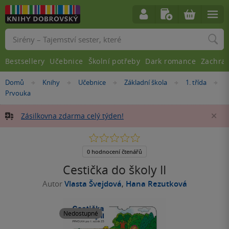
Vyhledávání
Bestsellery
Učebnice
Školní potřeby
Dark romance
Zachra
Nacházíte
Domů
Knihy
Učebnice
Základní škola
1. třída
»
»
»
»
»
se
Prvouka
zde:
Zásilkovna zdarma celý týden!
Za
0.0
z
5
0 hodnocení čtenářů
hvězdiček
Cestička do školy II
Autor
Vlasta Švejdová
,
Hana Rezutková
Nedostupné