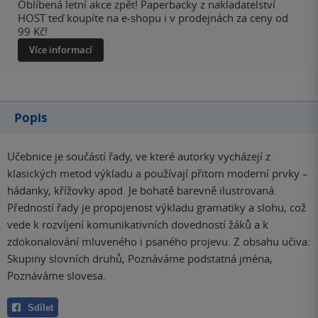
Oblíbená letní akce zpět! Paperbacky z nakladatelství
HOST teď koupíte na e-shopu i v prodejnách za ceny od
99 Kč!
Více informací
Popis
Učebnice je součástí řady, ve které autorky vycházejí z
klasických metod výkladu a používají přitom moderní prvky –
hádanky, křížovky apod. Je bohatě barevně ilustrovaná.
Předností řady je propojenost výkladu gramatiky a slohu, což
vede k rozvíjení komunikativních dovedností žáků a k
zdokonalování mluveného i psaného projevu. Z obsahu učiva:
Skupiny slovních druhů, Poznáváme podstatná jména,
Poznáváme slovesa.
Sdílet