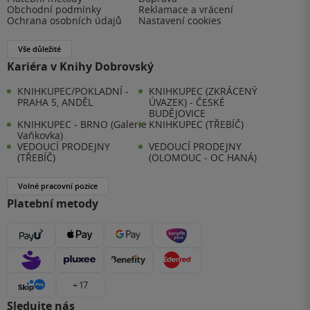
Obchodní podmínky
Reklamace a vrácení
Ochrana osobních údajů
Nastavení cookies
Vše důležité
Kariéra v Knihy Dobrovský
KNIHKUPEC/POKLADNÍ -
KNIHKUPEC (ZKRÁCENÝ
PRAHA 5, ANDĚL
ÚVAZEK) - ČESKÉ
BUDĚJOVICE
KNIHKUPEC - BRNO (Galerie
KNIHKUPEC (TŘEBÍČ)
Vaňkovka)
VEDOUCÍ PRODEJNY
VEDOUCÍ PRODEJNY
(TŘEBÍČ)
(OLOMOUC - OC HANÁ)
Volné pracovní pozice
Platební metody
+ 17
Sledujte nás