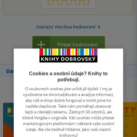
1
2
3
4
5
Zobrazit všechna hodnocení
Přidat hodnocení
Další knihy autora
Cookies a osobní údaje? Knihy to
potřebují.
O souborech cookies jste určitě již slyšeli. I my je
využíváme ke shromažďování a analýze informací,
aby náš e-shop dobře fungoval a mohli jsme ho
nadále zlepšovat. Také nám pomáhají ukazovat
lepší a cílenější reklamu. Žádných 50 odstínů, ale
klidně Vergilia v originále. Váš souhlas může předat
marketingovým platformám i některé vaše osobní
údaje. Ale vše bedlivě hlídáme. Jako naši vlastní
knihovnu!