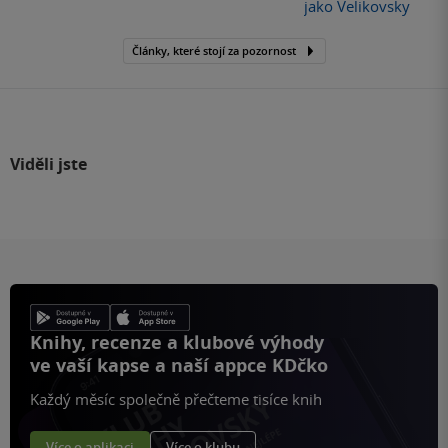
jako Velikovsky
Články, které stojí za pozornost
Viděli jste
Knihy, recenze a klubové výhody
ve vaší kapse a naší appce KDčko
Každý měsíc společně přečteme tisíce knih
Více o aplikaci
Více o klubu