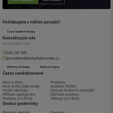
Potřebujete s něčím poradit?
Často kladené dotazy
Kontaktujte nás
Po–Pá:
8:00–17:00
542 220 320
poradime@knihydobrovsky.cz
Všechny kontakty
Naše prodejny
Často navštěvované
Akce a slevy
Prodejny
Klub Knihy Dobrovský
Aplikace KDčko
Knižní závisláci
Festival knižních závisláků
Affiliate spolupráce
Dárkové poukazy
Poukazy pro firmy
Nákupy pro školy
Dodací podmínky
Platební metody
Doprava