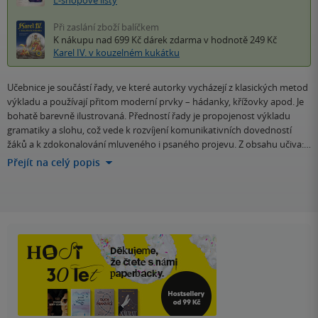
E-shopové listy
Při zaslání zboží balíčkem
K nákupu nad 699 Kč
dárek zdarma
v hodnotě 249 Kč
Karel IV. v kouzelném kukátku
Učebnice je součástí řady, ve které autorky vycházejí z klasických metod
výkladu a používají přitom moderní prvky – hádanky, křížovky apod. Je
bohatě barevně ilustrovaná. Předností řady je propojenost výkladu
gramatiky a slohu, což vede k rozvíjení komunikativních dovedností
žáků a k zdokonalování mluveného i psaného projevu. Z obsahu učiva:…
Přejít na celý popis