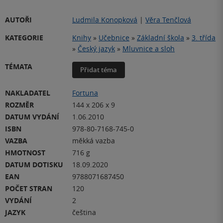
AUTOŘI
Ludmila Konopková
|
Věra Tenčlová
KATEGORIE
Knihy
»
Učebnice
»
Základní škola
»
3. třída
»
Český jazyk
»
Mluvnice a sloh
TÉMATA
Přidat téma
NAKLADATEL
Fortuna
ROZMĚR
144 x 206 x 9
DATUM VYDÁNÍ
1.06.2010
ISBN
978-80-7168-745-0
VAZBA
měkká vazba
HMOTNOST
716 g
DATUM DOTISKU
18.09.2020
EAN
9788071687450
POČET STRAN
120
VYDÁNÍ
2
JAZYK
čeština