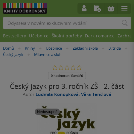
Vyhledávání
Bestsellery
Učebnice
Školní potřeby
Dark romance
Zachra
Nacházíte
Domů
Knihy
Učebnice
Základní škola
3. třída
»
»
»
»
»
se
Český jazyk
Mluvnice a sloh
»
zde:
0.0
z
5
0 hodnocení čtenářů
hvězdiček
Český jazyk pro 3. ročník ZŠ - 2. část
Autor
Ludmila Konopková
,
Věra Tenčlová
Nedostupné