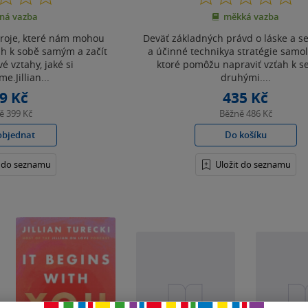
z
z
ná vazba
měkká vazba
5
5
hvězdiček
hvězdiček
roje, které nám mohou
Deväť základných právd o láske a se
ah k sobě samým a začít
a účinné technikya stratégie samol
é vztahy, jaké si
ktoré pomôžu napraviť vzťah k s
e.Jillian...
druhými....
9 Kč
435 Kč
ně
399 Kč
Běžně
486 Kč
objednat
Do košíku
t do seznamu
Uložit do seznamu