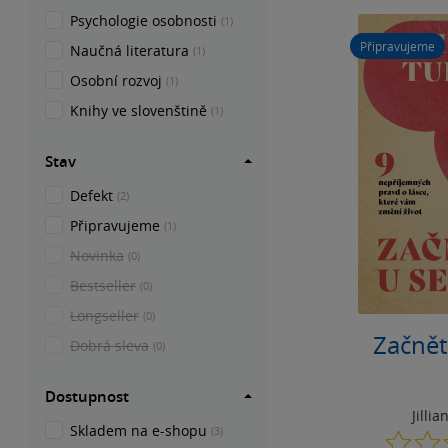
Psychologie osobnosti
(1)
Připravujeme
Naučná literatura
(1)
Osobní rozvoj
(1)
Knihy ve slovenštině
(1)
Stav
Defekt
(2)
Připravujeme
(1)
Novinka
(0)
Bestseller
(0)
Longseller
(0)
Začnět
Dobrá sleva
(0)
Dostupnost
Jillia
Skladem na e-shopu
(3)