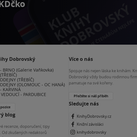
 KDčko
nihy Dobrovský
Více o nás
 BRNO (Galerie Vaňkovka)
Spojuje nás nejen láska ke knihám. K
(TŘEBÍČ)
Dobrovský vždy budou rodinnou firm
ODEJNY (TŘEBÍČ)
pamatuje na své kořeny.
ODEJNY (OLOMOUC - OC HANÁ)
- KARVINÁ
VEDOUCÍ - PARDUBICE
Přečtěte si náš příběh
Sledujte nás
 pozice
ý blog
KnihyDobrovsky.cz
Knižní závisláci
é recenze, doporučení, tipy
knihydobrovsky
ky. Od zkušených redaktorů