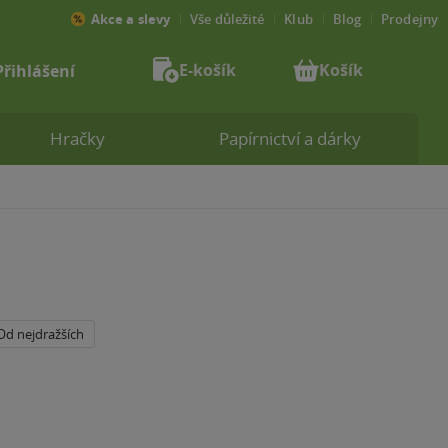
Akce a slevy
Vše důležité
Klub
Blog
Prodejny
E-košík
Košík
Přihlášení
Hračky
Papírnictví a dárky
Od nejdražších