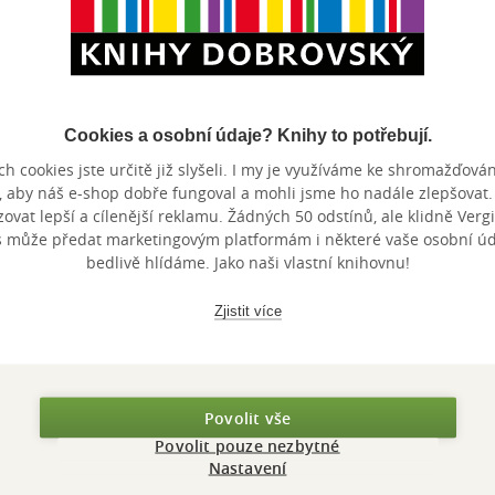
Nedostupné
Nedostupné
Nedostupné
It Begins with You
It Begins with You
It Begins 
Cookies a osobní údaje? Knihy to potřebují.
h cookies jste určitě již slyšeli. I my je využíváme ke shromažďován
Jillian Turecki
Jillian Turecki
Jillian Turecki
, aby náš e-shop dobře fungoval a mohli jsme ho nadále zlepšovat
0.0
0.0
0.0
z
z
z
měkká vazba
měkká vazba
měkká va
vat lepší a cílenější reklamu. Žádných 50 odstínů, ale klidně Vergil
5
5
5
hvězdiček
hvězdiček
hvězdiček
s může předat marketingovým platformám i některé vaše osobní úda
bedlivě hlídáme. Jako naši vlastní knihovnu!
Nedostupné
Nedostupné
Nedos
Zjistit více
Povolit vše
Zobrazeno 7 z 7
Povolit pouze nezbytné
Nastavení