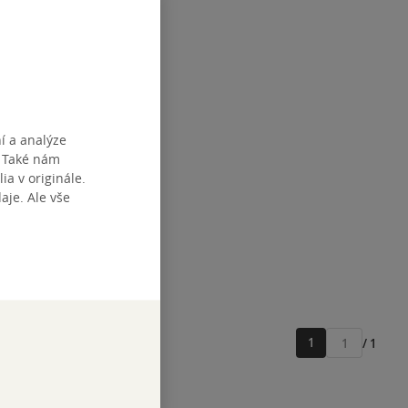
with You
í a analýze
. Také nám
zba
ia v originále.
je. Ale vše
tupné
1
/ 1
Přejít
na
stránku