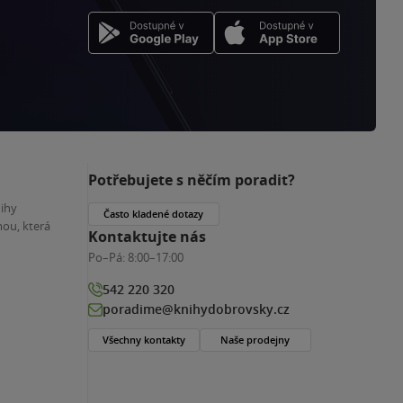
Potřebujete s něčím poradit?
nihy
Často kladené dotazy
ou, která
Kontaktujte nás
Po–Pá:
8:00–17:00
542 220 320
poradime@knihydobrovsky.cz
Všechny kontakty
Naše prodejny