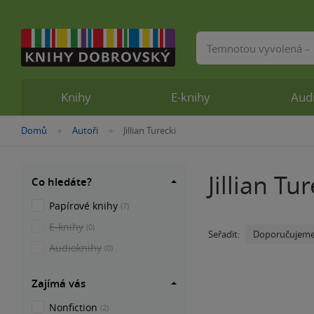
Vyhledávání
Knihy
E-knihy
Aud
Nacházíte
Domů
Autoři
Jillian Turecki
»
»
se
zde:
Jillian Tu
Co hledáte?
Papírové knihy
(7)
E-knihy
(0)
Doporučujem
Seřadit:
Audioknihy
(0)
Zajímá vás
Nonfiction
(2)