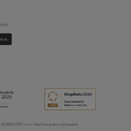
 knih
írat
6
DOBROVSKÝ s.r.o. Všechna práva vyhrazena.