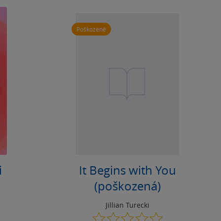
Poškozené
i
It Begins with You
(poškozená)
Jillian Turecki
0.0