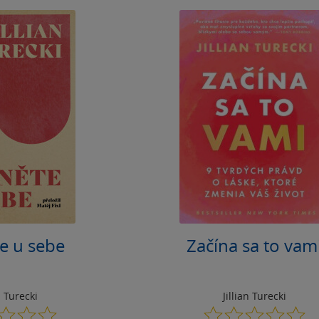
e u sebe
Začína sa to vam
n Turecki
Jillian Turecki
0.0
0.0