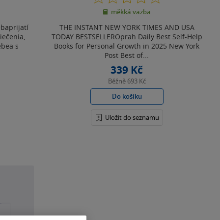
z
měkká vazba
5
hvězdiček
baprijatí
THE INSTANT NEW YORK TIMES AND USA
iečenia,
TODAY BESTSELLEROprah Daily Best Self-Help
ebea s
Books for Personal Growth in 2025 New York
Post Best of...
339 Kč
Běžně
693 Kč
Do košíku
Uložit do seznamu