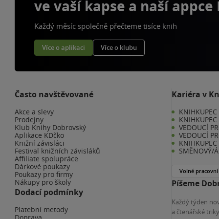
ve vaší kapse a naší appce
Každý měsíc společně přečteme tisíce knih
Více o aplikaci
Více o klubu
Často navštěvované
Kariéra v K
Akce a slevy
KNIHKUPEC -
Prodejny
KNIHKUPEC 
Klub Knihy Dobrovský
VEDOUCÍ PR
Aplikace KDčko
VEDOUCÍ PR
Knižní závisláci
KNIHKUPEC 
Festival knižních závisláků
SMĚNOVÝ/Á 
Affiliate spolupráce
Dárkové poukazy
Volné pracovní
Poukazy pro firmy
Nákupy pro školy
Píšeme Dobr
Dodací podmínky
Každý týden nov
Platební metody
a čtenářské tri
Doprava