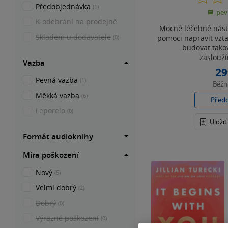
Předobjednávka
(1)
pev
K odebrání na prodejně
Mocné léčebné nást
Skladem u dodavatele
pomoci napravit vzt
(0)
budovat takov
zasloužím
Vazba
29
Pevná vazba
(1)
Běž
Měkká vazba
(6)
Před
Leporelo
(0)
Uloži
Formát audioknihy
Míra poškození
Nový
(5)
Velmi dobrý
(2)
Dobrý
(0)
Výrazné poškození
(0)