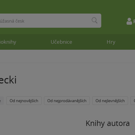
ioknihy
Učebnice
Hry
recki
e
Od nejnovějších
Od nejprodávanějších
Od nejlevnějších
Knihy autora