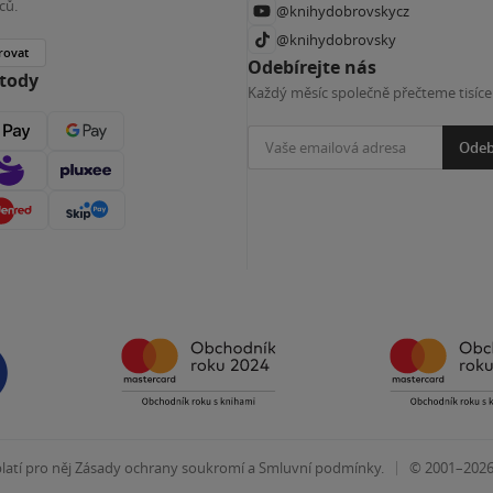
ců.
@knihydobrovskycz
@knihydobrovsky
rovat
Odebírejte nás
etody
Každý měsíc společně přečteme tisíce
Odeb
|
atí pro něj
Zásady ochrany soukromí
a
Smluvní podmínky
.
© 2001–202