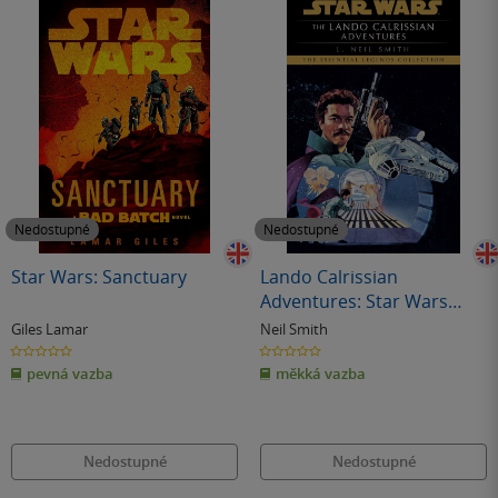
Nedostupné
Nedostupné
Star Wars: Sanctuary
Lando Calrissian
Adventures: Star Wars
Legends
Giles Lamar
Neil Smith
0.0
0.0
z
z
pevná vazba
měkká vazba
5
5
hvězdiček
hvězdiček
Nedostupné
Nedostupné