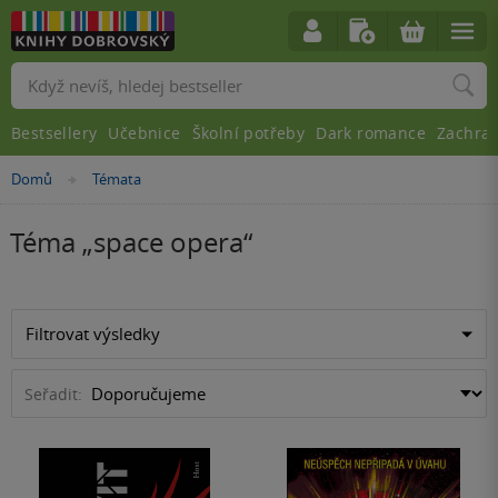
Vyhledávání
Bestsellery
Učebnice
Školní potřeby
Dark romance
Zachra
Domů
Témata
»
Téma „
space opera
“
Filtrovat výsledky
Seřadit: