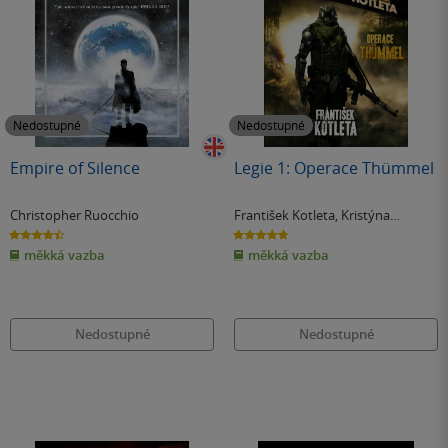
Nedostupné
Nedostupné
Empire of Silence
Legie 1: Operace Thümmel
Christopher Ruocchio
František Kotleta
,
Kristýna
Sněgoňová
4.4
4.7
z
z
měkká vazba
měkká vazba
5
5
hvězdiček
hvězdiček
Nedostupné
Nedostupné