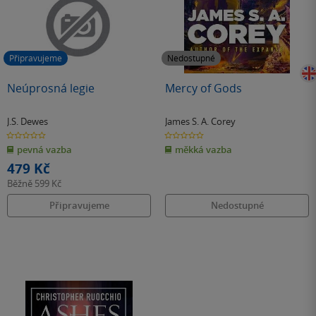
Připravujeme
Nedostupné
Neúprosná legie
Mercy of Gods
J.S. Dewes
James S. A. Corey
0.0
0.0
z
z
pevná vazba
měkká vazba
5
5
hvězdiček
hvězdiček
479 Kč
Běžně
599 Kč
Připravujeme
Nedostupné