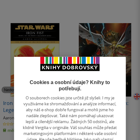
Cookies a osobní údaje? Knihy to
potřebují.
Nedostupné
Nedostupné
O souborech cookies jste určitě již slyšeli. I my je
Iron Fist: Star Wars
The End and the Death:
využíváme ke shromažďování a analýze informací,
Legends (Wraith
Volume II
aby náš e-shop dobře fungoval a mohli jsme ho
nadále zlepšovat. Také nám pomáhají ukazovat
Squadron)
Aaron Allston
Dan Abnett
lepší a cílenější reklamu. Žádných 50 odstínů, ale
0.0
0.0
z
z
klidně Vergilia v originále. Váš souhlas může předat
měkká vazba
měkká vazba
5
5
marketingovým platformám i některé vaše osobní
hvězdiček
hvězdiček
údaje. Ale vše bedlivě hlídáme. Jako naši vlastní