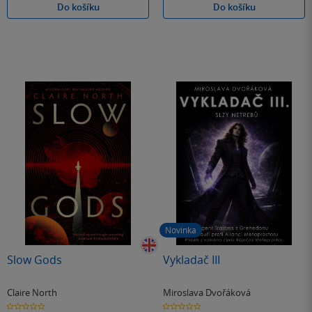
Do košíku
Do košíku
Novinka
Slow Gods
Vykladač III
Claire North
Miroslava Dvořáková
0.0
0.0