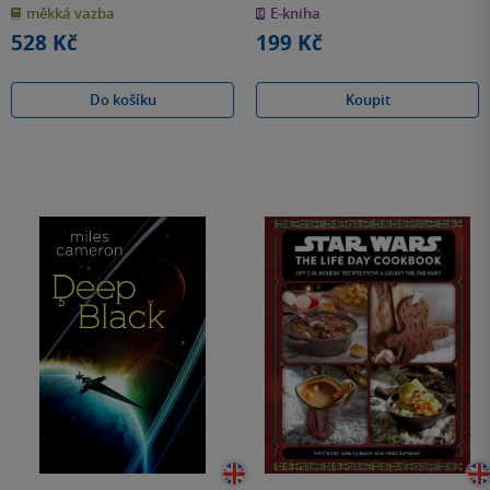
z
z
měkká vazba
E-kniha
5
5
hvězdiček
hvězdiček
528 Kč
199 Kč
Do košíku
Koupit