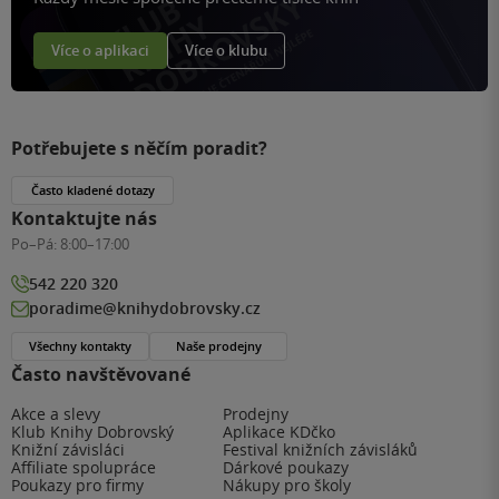
Více o aplikaci
Více o klubu
Potřebujete s něčím poradit?
Často kladené dotazy
Kontaktujte nás
Po–Pá:
8:00–17:00
542 220 320
poradime@knihydobrovsky.cz
Všechny kontakty
Naše prodejny
Často navštěvované
Akce a slevy
Prodejny
Klub Knihy Dobrovský
Aplikace KDčko
Knižní závisláci
Festival knižních závisláků
Affiliate spolupráce
Dárkové poukazy
Poukazy pro firmy
Nákupy pro školy