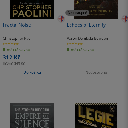
Nedostupné
Fractal Noise
Echoes of Eternity
Christopher Paolini
Aaron Dembski-Bowden
0.0
0.0
z
z
měkká vazba
měkká vazba
5
5
hvězdiček
hvězdiček
312 Kč
Běžně
349 Kč
Do košíku
Nedostupné