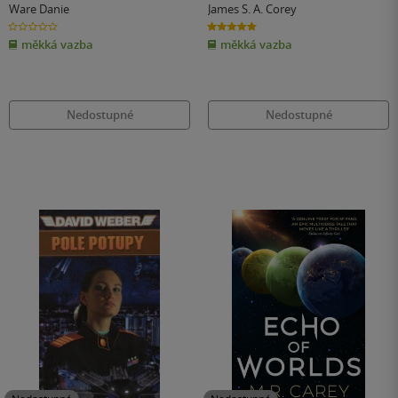
Ware Danie
James S. A. Corey
0.0
5.0
z
z
měkká vazba
měkká vazba
5
5
hvězdiček
hvězdiček
Nedostupné
Nedostupné