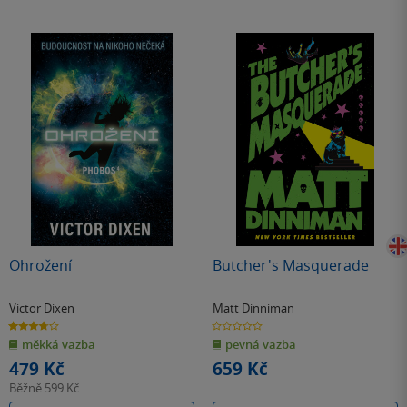
Ohrožení
Butcher's Masquerade
Victor Dixen
Matt Dinniman
3.8
0.0
z
z
měkká vazba
pevná vazba
5
5
hvězdiček
hvězdiček
479 Kč
659 Kč
Běžně
599 Kč