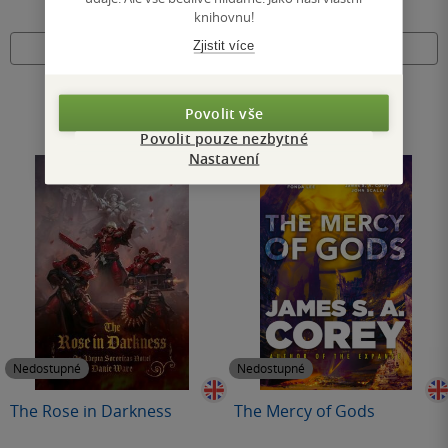
knihovnu!
Zjistit více
Nedostupné
Nedostupné
Povolit vše
Povolit pouze nezbytné
Nastavení
Nedostupné
Nedostupné
The Rose in Darkness
The Mercy of Gods