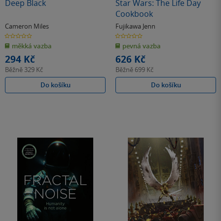
Deep Black
Star Wars: The Life Day
Cookbook
Cameron Miles
Fujikawa Jenn
0.0
0.0
z
z
měkká vazba
pevná vazba
5
5
hvězdiček
hvězdiček
294 Kč
626 Kč
Běžně
329 Kč
Běžně
699 Kč
Do košíku
Do košíku