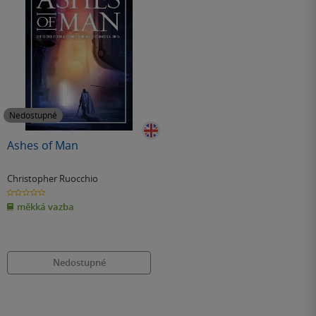
Nedostupné
Ashes of Man
Christopher Ruocchio
0.0
z
měkká vazba
5
hvězdiček
Nedostupné