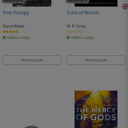
Nedostupné
Nedostupné
Pole Potupy
Echo of Worlds
David Weber
M. R. Carey
5.0
0.0
z
z
měkká vazba
měkká vazba
5
5
hvězdiček
hvězdiček
Nedostupné
Nedostupné