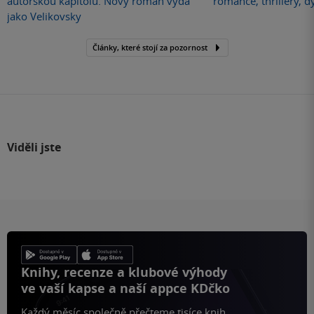
autorskou kapitolu. Nový román vydá
romance, thrillery, d
jako Velikovsky
Články, které stojí za pozornost
Viděli jste
Knihy, recenze a klubové výhody
ve vaší kapse a naší appce KDčko
Každý měsíc společně přečteme tisíce knih