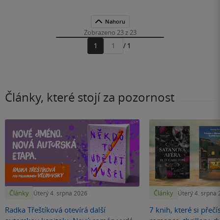
Nahoru
Zobrazeno 23 z 23
1
/ 1
Přejít
na
stránku
Články, které stojí za pozornost
Články
Články
Úterý 4. srpna 2026
Úterý 4. srpna
Radka Třeštíková otevírá další
7 knih, které si přečí