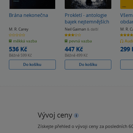
Brána nekonečna
Prokletí - antologie
Všemi
bajek nejtemnějších
obda
M. R. Carey
Neil Gaiman
M. R. C
& další
0.0
3.2
4.6
z
z
z
měkká vazba
pevná vazba
Aud
5
5
5
hvězdiček
hvězdiček
hvězdiče
536 Kč
447 Kč
299 
Běžně
599 Kč
Běžně
499 Kč
Do košíku
Do košíku
Vývoj ceny
Získejte přehled o vývoji ceny za posledních 60