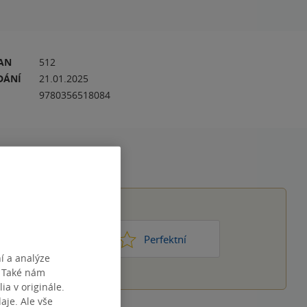
RAN
512
DÁNÍ
21.01.2025
9780356518084
1
2
3
4
5
ic moc
Perfektní
í a analýze
. Také nám
ia v originále.
je. Ale vše