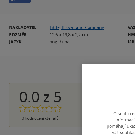
NAKLADATEL
Little, Brown and Company
VA
ROZMĚR
12,6 x 19,8 x 2,2 cm
HM
JAZYK
angličtina
IS
0.0
z
5
0×
5 hvězdiček
0×
4 hvězdičky
0×
3 hvězdičky
0×
2 hvězdičky
O souborec
0×
0
hodnocení čtenářů
1 hvezdička
informací
pomáhají ukazo
Váš souhla