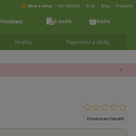
Akce a slevy
Vše důležité
Klub
Blog
Prodejny
E-košík
Košík
Přihlášení
Hračky
Papírnictví a dárky
Zav
0.0
z
5
0 hodnocení čtenářů
hvěz