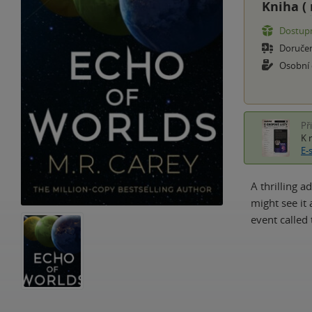
Kniha (
Dostupn
Doruče
Osobní
Př
K 
E-
A thrilling a
might see it 
event called 