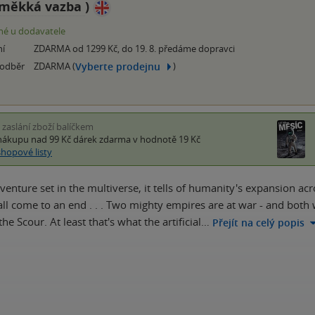
měkká vazba
)
é u dodavatele
ní
ZDARMA od 1299 Kč, do 19. 8. předáme dopravci
Vyberte prodejnu
 odběr
ZDARMA (
)
i zaslání zboží balíčkem
nákupu nad 99 Kč
dárek zdarma
v hodnotě 19 Kč
shopové listy
dventure set in the multiverse, it tells of humanity's expansion a
all come to an end . . . Two mighty empires are at war - and both w
the Scour. At least that's what the artificial…
Přejít na celý popis