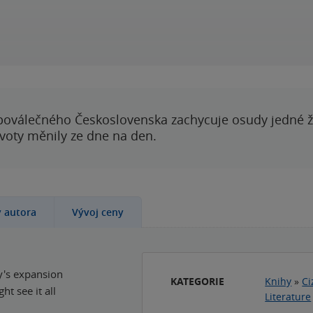
poválečného Československa zachycuje osudy jedné 
ivoty měnily ze dne na den.
y autora
Vývoj ceny
ty's expansion
KATEGORIE
Knihy
»
Ci
t see it all
Literature