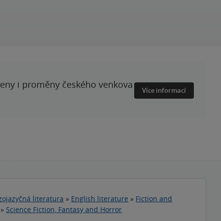
ženy i proměny českého venkova
Více informací
zojazyčná literatura
»
English literature
»
Fiction and
»
Science Fiction, Fantasy and Horror