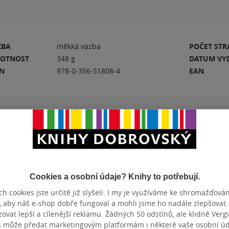
ZBA
měkká vazba
POČET ST
OTNOST
348 g
DATUM VY
BN
978-0-356-51808-4
EAN
Hodnocení a recenze čtenářů
PŘIDEJTE SVÉ HODNOCENÍ KNIHY
Cookies a osobní údaje? Knihy to potřebují.
N
h cookies jste určitě již slyšeli. I my je využíváme ke shromažďován
, aby náš e-shop dobře fungoval a mohli jsme ho nadále zlepšovat
vat lepší a cílenější reklamu. Žádných 50 odstínů, ale klidně Vergil
s může předat marketingovým platformám i některé vaše osobní úda