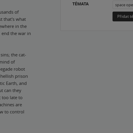
TÉMATA
space ope
ousands of
Přidat 
st that's what
mewhere in the
d end the war in
sins; the cat-
 mind of
enegade robot
hellish prison
ic Earth, and
ut can they
 too late to
chines are
w to control