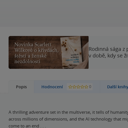
Rodinná sága z 
v době, kdy se ž
0
Popis
Hodnocení
Další knih
A thrilling adventure set in the multiverse, it tells of humani
across millions of dimensions, and the AI technology that migh
come to an end . . .