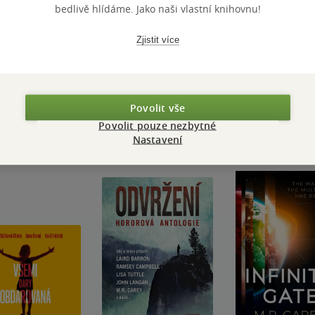
bedlivě hlídáme. Jako naši vlastní knihovnu!
Zjistit více
Přidat hodnocení
Povolit vše
Povolit pouze nezbytné
Nastavení