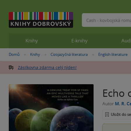
Vyhledávání
Knihy
E-knihy
Aud
Nacházíte
Domů
Knihy
Cizojazyčná literatura
English literature
»
»
»
se
zde:
Zásilkovna zdarma celý týden!
Echo 
Autor
M. R. C
Uložit do 