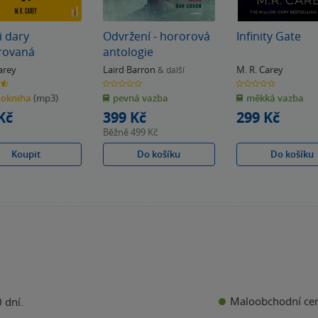
 dary
Odvržení - hororová
Infinity Gate
rovaná
antologie
arey
Laird Barron
M. R. Carey
& další
0.0
0.0
z
z
iokniha
(mp3)
pevná vazba
měkká vazba
5
5
k
hvězdiček
hvězdiček
Kč
399 Kč
299 Kč
Běžně
499 Kč
Koupit
Do košíku
Do košíku
Maloobchodní ce
 dní.