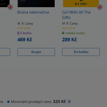
Brána nekonečna
Girl With All The
Gifts
M. R. Carey
M. R. Carey
0.0
0.0
z
z
E-kniha
měkká vazba
5
5
hvězdiček
hvězdiček
469 Kč
289 Kč
Koupit
Do košíku
325 Kč
na
Minimální prodejní cena: