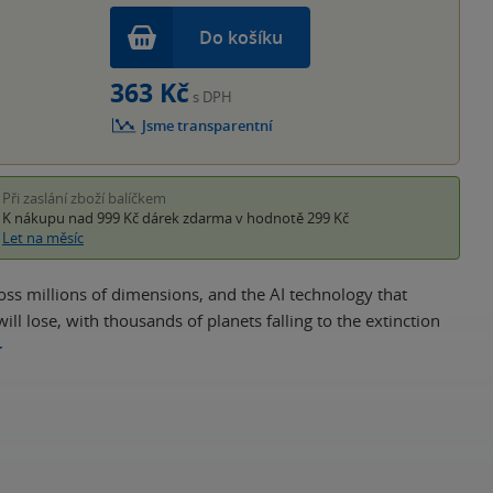
Do košíku
363 Kč
s DPH
Jsme transparentní
Při zaslání zboží balíčkem
K nákupu nad 999 Kč
dárek zdarma
v hodnotě 299 Kč
Let na měsíc
cross millions of dimensions, and the AI technology that
ill lose, with thousands of planets falling to the extinction