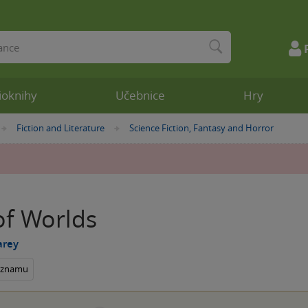
ioknihy
Učebnice
Hry
Fiction and Literature
Science Fiction, Fantasy and Horror
»
»
of Worlds
arey
seznamu