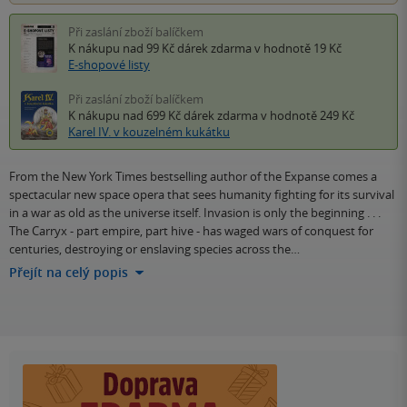
Při zaslání zboží balíčkem
K nákupu nad 99 Kč
dárek zdarma
v hodnotě 19 Kč
E-shopové listy
Při zaslání zboží balíčkem
K nákupu nad 699 Kč
dárek zdarma
v hodnotě 249 Kč
Karel IV. v kouzelném kukátku
From the New York Times bestselling author of the Expanse comes a
spectacular new space opera that sees humanity fighting for its survival
in a war as old as the universe itself. Invasion is only the beginning . . .
The Carryx - part empire, part hive - has waged wars of conquest for
centuries, destroying or enslaving species across the…
Přejít na celý popis