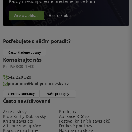
Každý měsíc společně přečteme tisíce knih
Více o aplikaci
Více o klubu
Potřebujete s něčím poradit?
Často kladené dotazy
Kontaktujte nás
Po–Pá:
8:00–17:00
542 220 320
poradime@knihydobrovsky.cz
Všechny kontakty
Naše prodejny
Často navštěvované
Akce a slevy
Prodejny
Klub Knihy Dobrovský
Aplikace KDčko
Knižní závisláci
Festival knižních závisláků
Affiliate spolupráce
Dárkové poukazy
Poukazy pro firmy
Nákupy pro školy