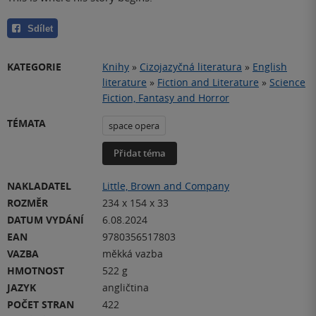
Sdílet
KATEGORIE
Knihy
»
Cizojazyčná literatura
»
English
literature
»
Fiction and Literature
»
Science
Fiction, Fantasy and Horror
TÉMATA
space opera
Přidat téma
NAKLADATEL
Little, Brown and Company
ROZMĚR
234 x 154 x 33
DATUM VYDÁNÍ
6.08.2024
EAN
9780356517803
VAZBA
měkká vazba
HMOTNOST
522 g
JAZYK
angličtina
POČET STRAN
422