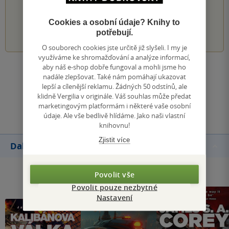
PŘIDEJTE SVÉ HODNOCENÍ KNIHY
Cookies a osobní údaje? Knihy to
1
2
3
4
5
potřebují.
O souborech cookies jste určitě již slyšeli. I my je
využíváme ke shromažďování a analýze informací,
aby náš e-shop dobře fungoval a mohli jsme ho
Zobrazit všechna hodnocení
nadále zlepšovat. Také nám pomáhají ukazovat
lepší a cílenější reklamu. Žádných 50 odstínů, ale
klidně Vergilia v originále. Váš souhlas může předat
Přidat hodnocení
marketingovým platformám i některé vaše osobní
údaje. Ale vše bedlivě hlídáme. Jako naši vlastní
knihovnu!
Zjistit více
Další knihy autora
Povolit vše
Povolit pouze nezbytné
Nastavení