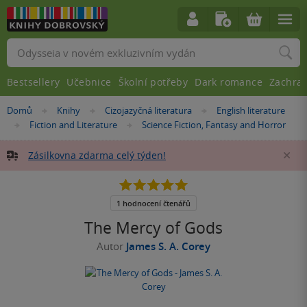
Vyhledávání
Bestsellery
Učebnice
Školní potřeby
Dark romance
Zachra
Nacházíte
Domů
Knihy
Cizojazyčná literatura
English literature
»
»
»
se
Fiction and Literature
Science Fiction, Fantasy and Horror
»
»
zde:
Zásilkovna zdarma celý týden!
Za
5.0
z
5
1 hodnocení čtenářů
hvězdiček
The Mercy of Gods
Autor
James S. A. Corey