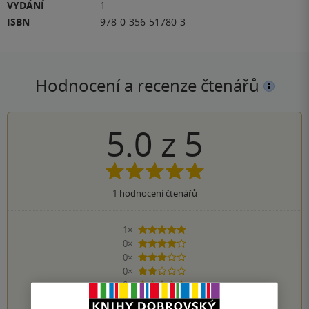
VYDÁNÍ
1
ISBN
978-0-356-51780-3
Hodnocení a recenze čtenářů
5.0
z
5
1
hodnocení čtenářů
1×
5 hvězdiček
0×
4 hvězdičky
0×
3 hvězdičky
0×
2 hvězdičky
0×
1 hvezdička