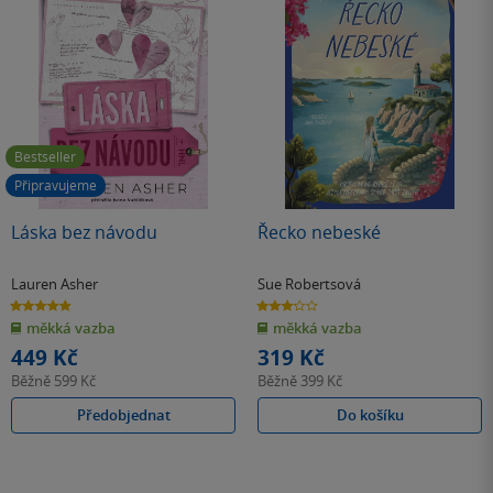
Bestseller
Připravujeme
Láska bez návodu
Řecko nebeské
Lauren Asher
Sue Robertsová
4.8
3.2
z
z
měkká vazba
měkká vazba
5
5
hvězdiček
hvězdiček
449 Kč
319 Kč
Běžně
599 Kč
Běžně
399 Kč
Předobjednat
Do košíku