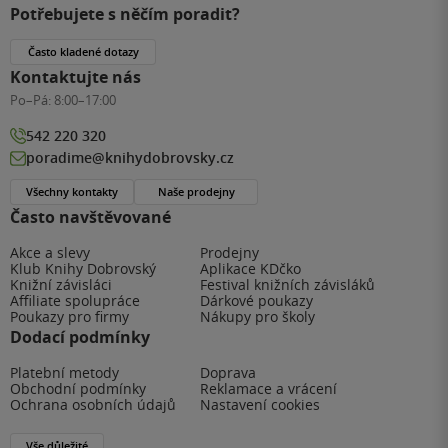
Potřebujete s něčím poradit?
Často kladené dotazy
Kontaktujte nás
Po–Pá:
8:00–17:00
542 220 320
poradime@knihydobrovsky.cz
Všechny kontakty
Naše prodejny
Často navštěvované
Akce a slevy
Prodejny
Klub Knihy Dobrovský
Aplikace KDčko
Knižní závisláci
Festival knižních závisláků
Affiliate spolupráce
Dárkové poukazy
Poukazy pro firmy
Nákupy pro školy
Dodací podmínky
Platební metody
Doprava
Obchodní podmínky
Reklamace a vrácení
Ochrana osobních údajů
Nastavení cookies
Vše důležité