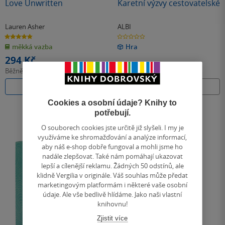
Love Unwritten
Karetní výzvy cestovatelské
Lauren Asher
ALBI
4.8
0.0
z
z
měkká vazba
Hra
5
5
hvězdiček
hvězdiček
294 Kč
Běžně
329 Kč
Do košíku
Nedostupné
Cookies a osobní údaje? Knihy to
potřebují.
O souborech cookies jste určitě již slyšeli. I my je
využíváme ke shromažďování a analýze informací,
aby náš e-shop dobře fungoval a mohli jsme ho
nadále zlepšovat. Také nám pomáhají ukazovat
lepší a cílenější reklamu. Žádných 50 odstínů, ale
klidně Vergilia v originále. Váš souhlas může předat
marketingovým platformám i některé vaše osobní
údaje. Ale vše bedlivě hlídáme. Jako naši vlastní
knihovnu!
Zjistit více