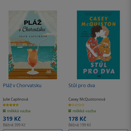
Pláž v Chorvatsku
Stůl pro dva
Julie Caplinová
Casey McQuistonová
4.6
1.0
z
z
měkká vazba
měkká vazba
5
5
hvězdiček
hvězdiček
319 Kč
178 Kč
Běžně
399 Kč
Běžně
199 Kč