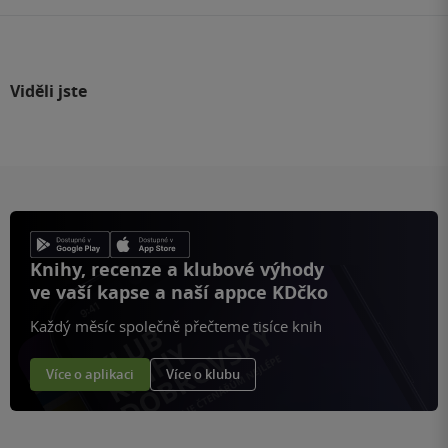
Viděli jste
Knihy, recenze a klubové výhody
ve vaší kapse a naší appce KDčko
Každý měsíc společně přečteme tisíce knih
Více o aplikaci
Více o klubu