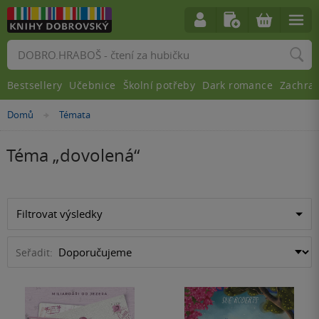
Vyhledávání
Bestsellery
Učebnice
Školní potřeby
Dark romance
Zachra
Domů
Témata
»
Téma „
dovolená
“
Filtrovat výsledky
Seřadit: