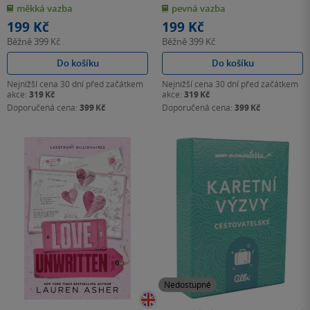
z
z
měkká vazba
pevná vazba
5
5
hvězdiček
hvězdiček
199 Kč
199 Kč
Běžně
399 Kč
Běžně
399 Kč
Do košíku
Do košíku
Nejnižší cena 30 dní před začátkem
Nejnižší cena 30 dní před začátkem
akce:
319 Kč
akce:
319 Kč
Doporučená cena:
399 Kč
Doporučená cena:
399 Kč
Nedostupné