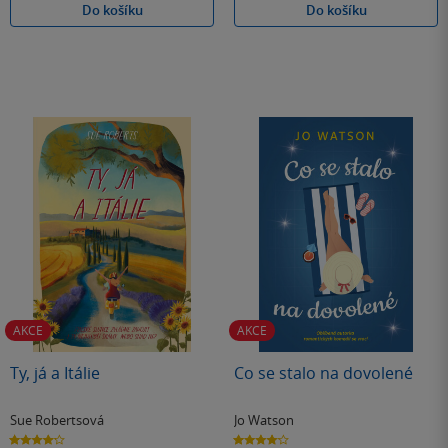
Do košíku
Do košíku
AKCE
AKCE
Ty, já a Itálie
Co se stalo na dovolené
Sue Robertsová
Jo Watson
4.2
4.1