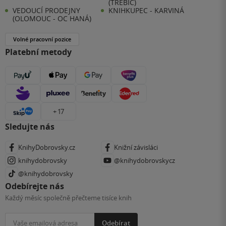
(TŘEBÍČ)
VEDOUCÍ PRODEJNY
KNIHKUPEC - KARVINÁ
(OLOMOUC - OC HANÁ)
Volné pracovní pozice
Platební metody
+ 17
Sledujte nás
KnihyDobrovsky.cz
Knižní závisláci
knihydobrovsky
@knihydobrovskycz
@knihydobrovsky
Odebírejte nás
Každý měsíc společně přečteme tisíce knih
Odebírat