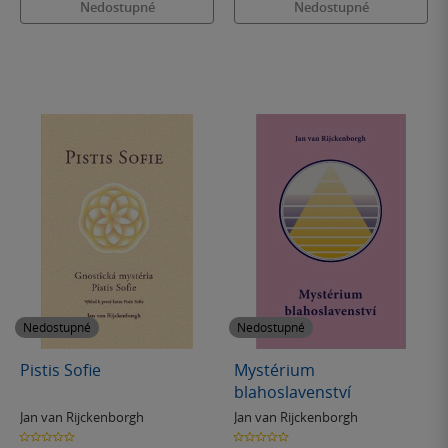
Nedostupné
Nedostupné
Nedostupné
Nedostupné
Pistis Sofie
Mystérium
blahoslavenství
Jan van Rijckenborgh
Jan van Rijckenborgh
0.0
0.0
z
z