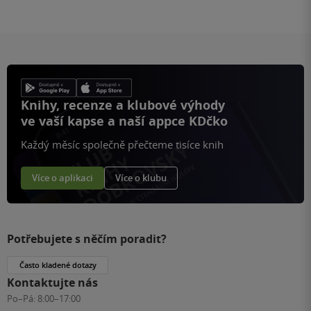
na
stránku
Knihy, recenze a klubové výhody
ve vaší kapse a naší appce KDčko
Každý měsíc společně přečteme tisíce knih
Více o aplikaci
Více o klubu
Potřebujete s něčím poradit?
Často kladené dotazy
Kontaktujte nás
Po–Pá:
8:00–17:00