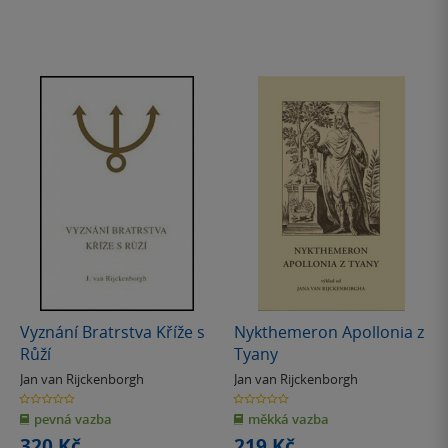
Vyznání Bratrstva Kříže s
Nykthemeron Apollonia z
Růží
Tyany
Jan van Rijckenborgh
Jan van Rijckenborgh
0.0
0.0
z
z
pevná vazba
měkká vazba
5
5
hvězdiček
hvězdiček
320 Kč
219 Kč