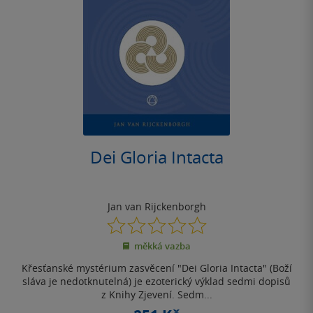
Dei Gloria Intacta
Jan van Rijckenborgh
0.0
z
měkká vazba
5
hvězdiček
Křesťanské mystérium zasvěcení "Dei Gloria Intacta" (Boží
sláva je nedotknutelná) je ezoterický výklad sedmi dopisů
z Knihy Zjevení. Sedm...