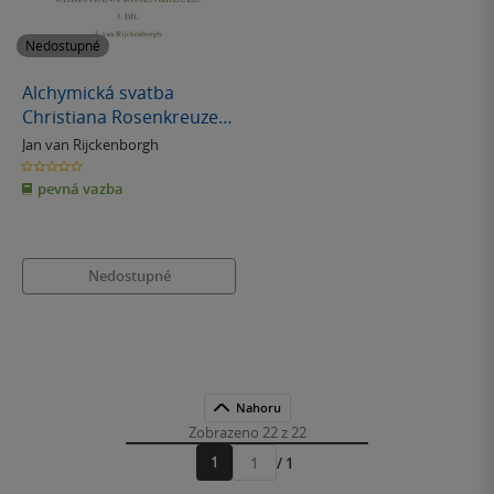
Nedostupné
Alchymická svatba
Christiana Rosenkreuze
I.díl
Jan van Rijckenborgh
0.0
z
pevná vazba
5
hvězdiček
Nedostupné
Nahoru
Zobrazeno 22 z 22
1
/ 1
Přejít