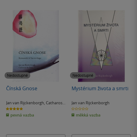
Nedostupné
Nedostupné
Čínská Gnose
Mystérium života a smrti
Jan van Rijckenborgh
,
Catharose
Jan van Rijckenborgh
de Petri
5.0
0.0
z
z
pevná vazba
měkká vazba
5
5
hvězdiček
hvězdiček