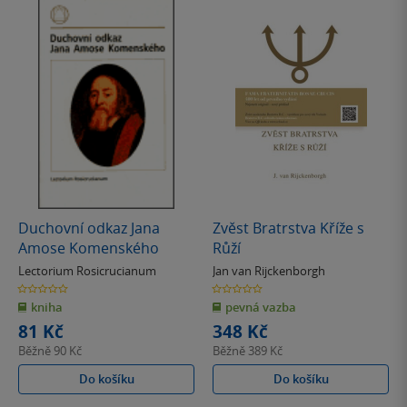
Duchovní odkaz Jana
Zvěst Bratrstva Kříže s
Amose Komenského
Růží
Lectorium Rosicrucianum
Jan van Rijckenborgh
0.0
0.0
z
z
kniha
pevná vazba
5
5
hvězdiček
hvězdiček
81 Kč
348 Kč
Běžně
90 Kč
Běžně
389 Kč
Do košíku
Do košíku