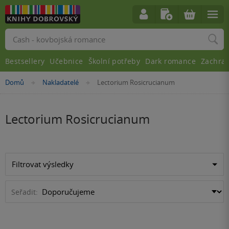
Vyhledávání
Bestsellery
Učebnice
Školní potřeby
Dark romance
Zachra
Nacházíte
Domů
Nakladatelé
Lectorium Rosicrucianum
»
»
se
zde:
Lectorium Rosicrucianum
Filtrovat výsledky
Seřadit: