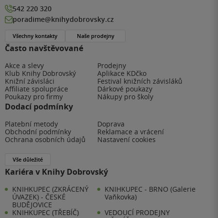
542 220 320
poradime@knihydobrovsky.cz
Všechny kontakty
Naše prodejny
Často navštěvované
Akce a slevy
Prodejny
Klub Knihy Dobrovský
Aplikace KDčko
Knižní závisláci
Festival knižních závisláků
Affiliate spolupráce
Dárkové poukazy
Poukazy pro firmy
Nákupy pro školy
Dodací podmínky
Platební metody
Doprava
Obchodní podmínky
Reklamace a vrácení
Ochrana osobních údajů
Nastavení cookies
Vše důležité
Kariéra v Knihy Dobrovský
KNIHKUPEC (ZKRÁCENÝ
KNIHKUPEC - BRNO (Galerie
ÚVAZEK) - ČESKÉ
Vaňkovka)
BUDĚJOVICE
KNIHKUPEC (TŘEBÍČ)
VEDOUCÍ PRODEJNY