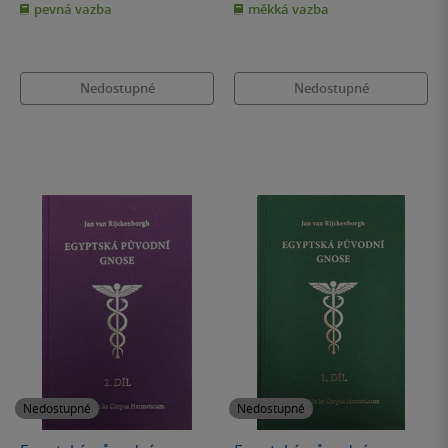
pevná vazba
měkká vazba
5
5
hvězdiček
hvězdiček
Nedostupné
Nedostupné
Nedostupné
Nedostupné