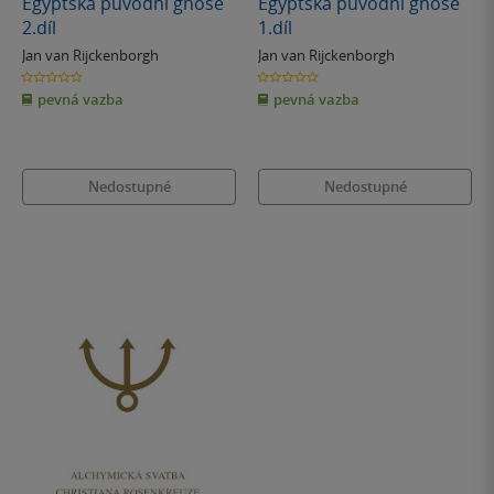
Egyptská původní gnose
Egyptská původní gnose
2.díl
1.díl
Jan van Rijckenborgh
Jan van Rijckenborgh
0.0
0.0
z
z
pevná vazba
pevná vazba
5
5
hvězdiček
hvězdiček
Nedostupné
Nedostupné