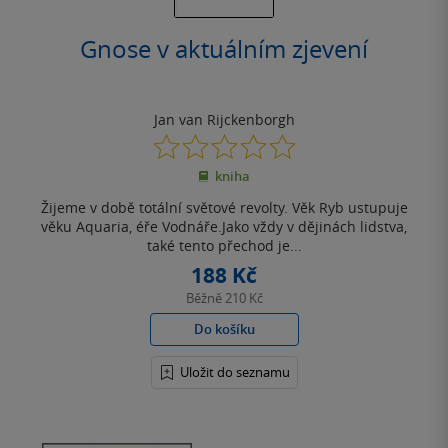
Gnose v aktuálním zjevení
Jan van Rijckenborgh
0.0
z
kniha
5
hvězdiček
Žijeme v době totální světové revolty. Věk Ryb ustupuje
věku Aquaria, éře Vodnáře.Jako vždy v dějinách lidstva,
také tento přechod je...
188 Kč
Běžně
210 Kč
Do košíku
Uložit do seznamu