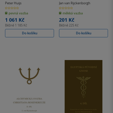
Peter Huijs
Jan van Rijckenborgh
0.0
0.0
z
z
pevná vazba
měkká vazba
5
5
hvězdiček
hvězdiček
1 061 Kč
201 Kč
Běžně
1 185 Kč
Běžně
225 Kč
Do košíku
Do košíku