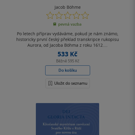
Jacob Böhme
0.0
z
pevná vazba
5
hvězdiček
Po letech příprav vydáváme, pokud je nám známo,
historicky první český překlad transkripce rukopisu
Aurora, od Jacoba Böhma z roku 1612....
533 Kč
Běžně
595 Kč
Do košíku
Uložit do seznamu