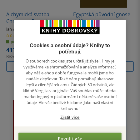
Alchymická svatba
Egyptská původní gnose
Christiana Rosenkreuze
4.díl
II.díl
Jan van Rijckenborgh
Jan van Rijckenborgh
0.0
0.0
z
z
pevná vazba
pevná vazba
5
5
hvězdiček
hvězdiček
Cookies a osobní údaje? Knihy to
417 Kč
1 002 Kč
potřebují.
Běžně
466 Kč
Běžně
1 120 Kč
O souborech cookies jste určitě již slyšeli. I my je
Do košíku
Do košíku
využíváme ke shromažďování a analýze informací,
aby náš e-shop dobře fungoval a mohli jsme ho
nadále zlepšovat. Také nám pomáhají ukazovat
lepší a cílenější reklamu. Žádných 50 odstínů, ale
klidně Vergilia v originále. Váš souhlas může předat
marketingovým platformám i některé vaše osobní
údaje. Ale vše bedlivě hlídáme. Jako naši vlastní
knihovnu!
Zjistit více
Povolit vše