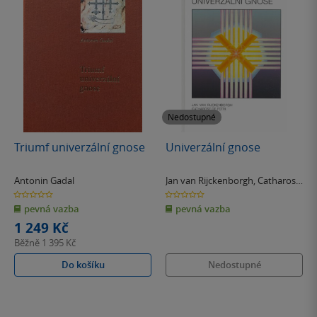
Nedostupné
Triumf univerzální gnose
Univerzální gnose
Antonin Gadal
Jan van Rijckenborgh
,
Catharose
de Petri
0.0
0.0
z
z
pevná vazba
pevná vazba
5
5
hvězdiček
hvězdiček
1 249 Kč
Běžně
1 395 Kč
Do košíku
Nedostupné