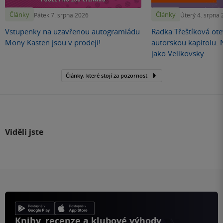
Články
Články
Pátek 7. srpna 2026
Úterý 4. srpna
Vstupenky na uzavřenou autogramiádu
Radka Třeštíková otev
Mony Kasten jsou v prodeji!
autorskou kapitolu.
jako Velikovsky
Články, které stojí za pozornost
Viděli jste
Knihy, recenze a klubové výhody