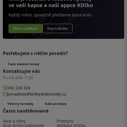
ve vaší kapse a naší appce KDčko
Každý měsíc společně přečteme tisíce knih
Více o aplikaci
Více o klubu
Potřebujete s něčím poradit?
Často kladené dotazy
Kontaktujte nás
Po–Pá:
8:00–17:00
542 220 320
poradime@knihydobrovsky.cz
Všechny kontakty
Naše prodejny
Často navštěvované
Akce a slevy
Prodejny
Klub Knihy Dobrovský
Aplikace KDčko