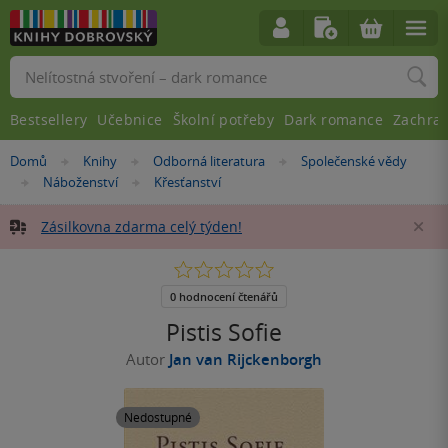
Vyhledávání
Bestsellery
Učebnice
Školní potřeby
Dark romance
Zachra
Nacházíte
Domů
Knihy
Odborná literatura
Společenské vědy
»
»
»
se
Náboženství
Křesťanství
»
»
zde:
Zásilkovna zdarma celý týden!
Za
0.0
z
5
0 hodnocení čtenářů
hvězdiček
Pistis Sofie
Autor
Jan van Rijckenborgh
Nedostupné