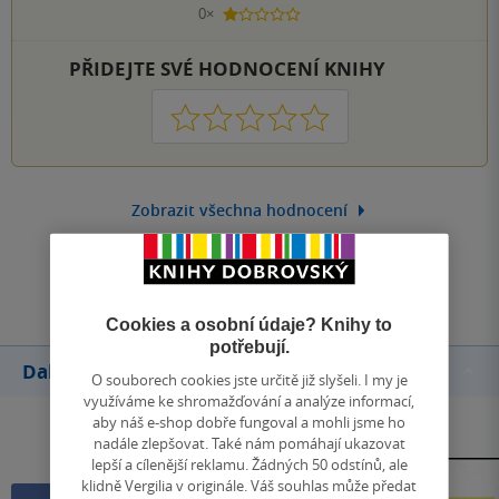
0×
1 hvezdička
PŘIDEJTE SVÉ HODNOCENÍ KNIHY
1
2
3
4
5
Zobrazit všechna hodnocení
Přidat hodnocení
Cookies a osobní údaje? Knihy to
potřebují.
Další knihy autora
O souborech cookies jste určitě již slyšeli. I my je
využíváme ke shromažďování a analýze informací,
aby náš e-shop dobře fungoval a mohli jsme ho
nadále zlepšovat. Také nám pomáhají ukazovat
lepší a cílenější reklamu. Žádných 50 odstínů, ale
klidně Vergilia v originále. Váš souhlas může předat