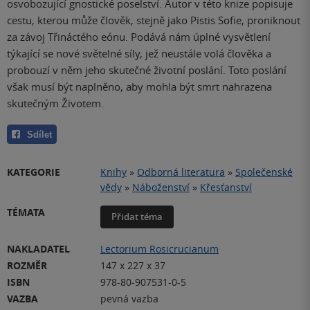
osvobozující gnostické poselství. Autor v této knize popisuje
cestu, kterou může člověk, stejně jako Pistis Sofie, proniknout
za závoj Třináctého eónu. Podává nám úplné vysvětlení
týkající se nové světelné síly, jež neustále volá člověka a
probouzí v něm jeho skutečné životní poslání. Toto poslání
však musí být naplněno, aby mohla být smrt nahrazena
skutečným Životem.
Sdílet
KATEGORIE
Knihy
»
Odborná literatura
»
Společenské
vědy
»
Náboženství
»
Křesťanství
TÉMATA
Přidat téma
NAKLADATEL
Lectorium Rosicrucianum
ROZMĚR
147 x 227 x 37
ISBN
978-80-907531-0-5
VAZBA
pevná vazba