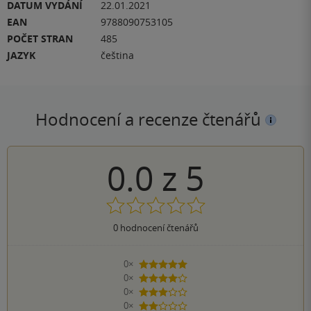
DATUM VYDÁNÍ
22.01.2021
EAN
9788090753105
POČET STRAN
485
JAZYK
čeština
Hodnocení a recenze čtenářů
0.0
z
5
0
hodnocení čtenářů
0×
5 hvězdiček
0×
4 hvězdičky
0×
3 hvězdičky
0×
2 hvězdičky