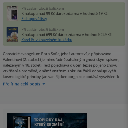
Při zaslání zboží balíčkem
K nákupu nad 99 Kč
dárek zdarma
v hodnotě 19 Kč
E-shopové listy
Při zaslání zboží balíčkem
K nákupu nad 699 Kč
dárek zdarma
v hodnotě 249 Kč
Karel IV. v kouzelném kukátku
Gnostické evangelium Pistis Sofie, jehož autorství je připisováno
Valentinovi (2. stol.n.l.) je mimořádně zahaleným gnostickým spisem,
nalezeným v 18. století. Text pojednává o učení Ježíše po jeho znovu
vzkříšení a proměně, v němž vnitřnímu okruhu žáků odhaluje vyšší
kosmologické principy. Jan van Rijckenborgh zde podává vysvětlení k…
Přejít na celý popis