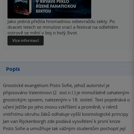
Jako jediná přežila hromadnou sebevraždu sekty. Po
dvaceti letech se minulost vrací a festival na odlehlém
ostrově se mění v boj o holý život.
Více informací
Popis
Gnostické evangelium Pistis Sofie, jehož autorství je
připisováno Valentinovi (2. stol.n.l.) je mimořádně zahaleným
gnostickým spisem, nalezeným v 18. století. Text pojednává o
učení Ježíše po jeho znovu vzkříšení a proměně, v němž
vnitřnímu okruhu žáků odhaluje vyšší kosmologické principy.
Jan van Rijckenborgh zde podává vysvětlení k první knize
Pistis Sofie a umožňuje tak vážným studentům pochopit její