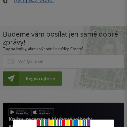
U
Ù„Ø¨Ù†Ù‰ Ø´Ø±Ø§Ø¨
Budeme vám posílat jen samé dobré
zprávy!
Tipy na knížky, akce a výhodné nabídky. Chcete?
Registrujte se
Knihy, recenze a klubové výhody
ve vaší kapse a naší appce KDčko