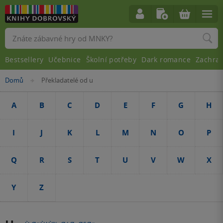
Vyhledávání
Bestsellery
Učebnice
Školní potřeby
Dark romance
Zachra
Nacházíte
Domů
Překladatelé od u
»
se
zde:
A
B
C
D
E
F
G
H
I
J
K
L
M
N
O
P
Q
R
S
T
U
V
W
X
Y
Z