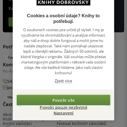
Každý měsíc společně přečteme tisíce knih
Cookies a osobní údaje? Knihy to
potřebují.
Více o aplikaci
Více o klubu
O souborech cookies jste určitě již slyšeli. I my je
využíváme ke shromažďování a analýze informací,
aby náš e-shop dobře fungoval a mohli jsme ho
nadále zlepšovat. Také nám pomáhají ukazovat
Potřebujete s něčím poradit?
lepší a cílenější reklamu. Žádných 50 odstínů, ale
klidně Vergilia v originále. Váš souhlas může předat
Často kladené dotazy
marketingovým platformám i některé vaše osobní
Kontaktujte nás
údaje. Ale vše bedlivě hlídáme. Jako naši vlastní
Po–Pá:
8:00–17:00
knihovnu!
542 220 320
Zjistit více
poradime@knihydobrovsky.cz
Všechny kontakty
Naše prodejny
Povolit vše
Často navštěvované
Povolit pouze nezbytné
Nastavení
Akce a slevy
Prodejny
Klub Knihy Dobrovský
Aplikace KDčko
Knižní závisláci
Festival knižních závisláků