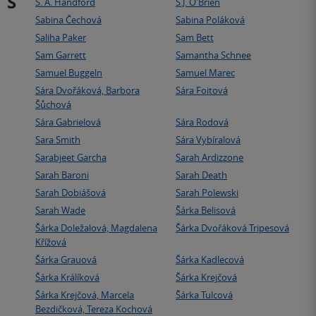
S
S. A. Handford
S.J. O'Brien
Sabina Čechová
Sabina Poláková
Saliha Paker
Sam Bett
Sam Garrett
Samantha Schnee
Samuel Buggeln
Samuel Marec
Sára Dvořáková, Barbora
Sára Foitová
Šůchová
Sára Gabrielová
Sára Rodová
Sara Smith
Sára Vybíralová
Sarabjeet Garcha
Sarah Ardizzone
Sarah Baroni
Sarah Death
Sarah Dobiášová
Sarah Polewski
Sarah Wade
Šárka Belisová
Šárka Doležalová, Magdalena
Šárka Dvořáková Tripesová
Křížová
Šárka Grauová
Šárka Kadlecová
Šárka Králíková
Šárka Krejčová
Šárka Krejčová, Marcela
Šárka Tulcová
Bezdičková, Tereza Kochová