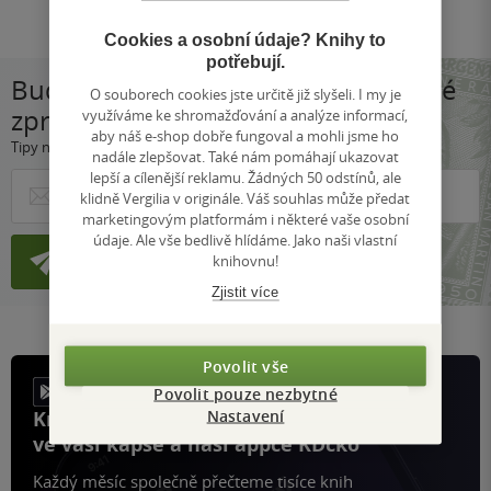
Cookies a osobní údaje? Knihy to
potřebují.
Budeme vám posílat jen samé dobré
O souborech cookies jste určitě již slyšeli. I my je
zprávy!
využíváme ke shromažďování a analýze informací,
aby náš e-shop dobře fungoval a mohli jsme ho
Tipy na knížky, akce a výhodné nabídky. Chcete?
nadále zlepšovat. Také nám pomáhají ukazovat
lepší a cílenější reklamu. Žádných 50 odstínů, ale
klidně Vergilia v originále. Váš souhlas může předat
marketingovým platformám i některé vaše osobní
údaje. Ale vše bedlivě hlídáme. Jako naši vlastní
Registrujte se
knihovnu!
Zjistit více
Povolit vše
Povolit pouze nezbytné
Nastavení
Knihy, recenze a klubové výhody
ve vaší kapse a naší appce KDčko
Každý měsíc společně přečteme tisíce knih