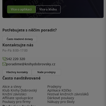
Více o aplikaci
Více o klubu
Potřebujete s něčím poradit?
Často kladené dotazy
Kontaktujte nás
Po–Pá:
8:00–17:00
542 220 320
poradime@knihydobrovsky.cz
Všechny kontakty
Naše prodejny
Často navštěvované
Akce a slevy
Prodejny
Klub Knihy Dobrovský
Aplikace KDčko
Knižní závisláci
Festival knižních závisláků
Affiliate spolupráce
Dárkové poukazy
Poukazy pro firmy
Nákupy pro školy