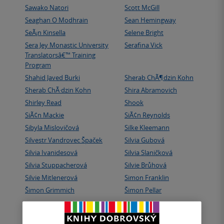
Sawako Natori
Scott McGill
Seaghan O Modhrain
Sean Hemingway
SeÃ¡n Kinsella
Selene Bright
Sera Jey Monastic University
Serafina Vick
Translatorsâ€™ Training
Program
Shahid Javed Burki
Sherab ChÃ¶dzin Kohn
Sherab ChÃ·dzin Kohn
Shira Abramovich
Shirley Read
Shook
SiÃ¢n Mackie
SiÃ¢n Reynolds
Sibyla Mislovičová
Silke Kleemann
Silvestr Vandrovec Špaček
Silvia Gubová
Silvia Ivanidesová
Silvia Slaničková
Silvia Stuppacherová
Silvie Brůhová
Silvie Mitlenerová
Simon Franklin
Šimon Grimmich
Šimon Pellar
Načíst dalších 60