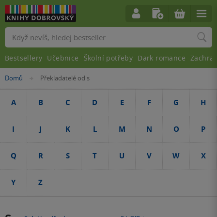
Vyhledávání
Bestsellery
Učebnice
Školní potřeby
Dark romance
Zachra
Nacházíte
Domů
Překladatelé od s
»
se
zde:
A
B
C
D
E
F
G
H
I
J
K
L
M
N
O
P
Q
R
S
T
U
V
W
X
Y
Z