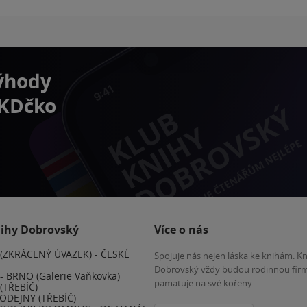
výhody
 KDčko
nihy Dobrovský
Více o nás
(ZKRÁCENÝ ÚVAZEK) - ČESKÉ
Spojuje nás nejen láska ke knihám. K
E
Dobrovský vždy budou rodinnou firm
 BRNO (Galerie Vaňkovka)
pamatuje na své kořeny.
(TŘEBÍČ)
ODEJNY (TŘEBÍČ)