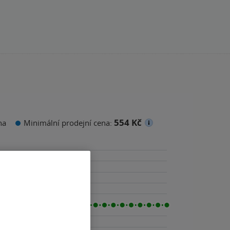
554 Kč
na
Minimální prodejní cena: