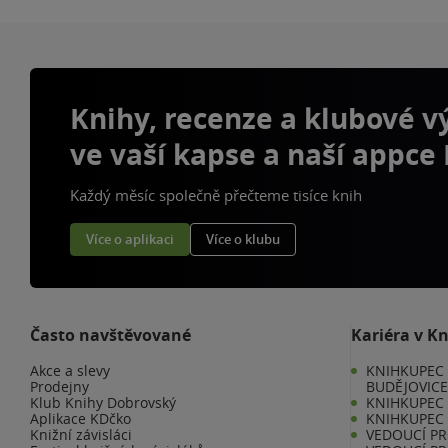
Knihy, recenze a klubové 
ve vaší kapse a naší appce
Každý měsíc společně přečteme tisíce knih
Více o aplikaci
Více o klubu
Často navštěvované
Kariéra v K
Akce a slevy
KNIHKUPEC 
Prodejny
BUDĚJOVIC
Klub Knihy Dobrovský
KNIHKUPEC -
Aplikace KDčko
KNIHKUPEC 
Knižní závisláci
VEDOUCÍ PR