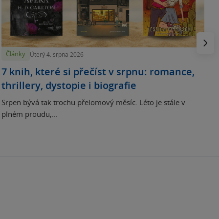
N
p
Násled
Články
Úterý 4. srpna 2026
7 knih, které si přečíst v srpnu: romance,
thrillery, dystopie i biografie
Srpen bývá tak trochu přelomový měsíc. Léto je stále v
plném proudu,...