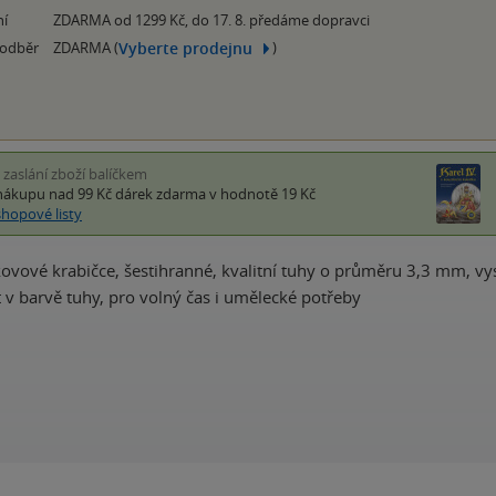
ní
ZDARMA od 1299 Kč, do 17. 8. předáme dopravci
Vyberte prodejnu
 odběr
ZDARMA (
)
i zaslání zboží balíčkem
nákupu nad 99 Kč
dárek zdarma
v hodnotě 19 Kč
shopové listy
 kovové krabičce, šestihranné, kvalitní tuhy o průměru 3,3 mm, vy
 v barvě tuhy, pro volný čas i umělecké potřeby