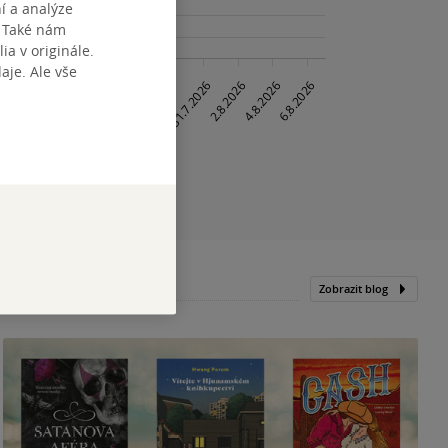
í a analýze
. Také nám
ia v originále.
je. Ale vše
Zobrazit blog