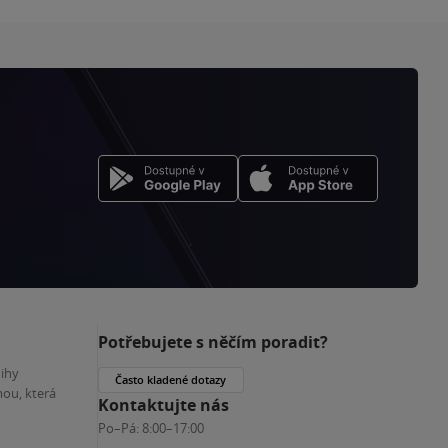
Potřebujete s něčím poradit?
nihy
Často kladené dotazy
ou, která
Kontaktujte nás
Po–Pá:
8:00–17:00