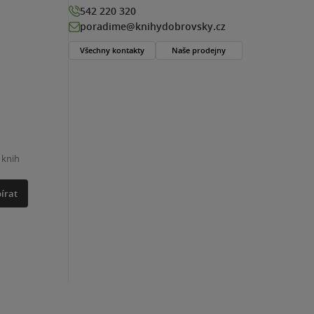
542 220 320
poradime@knihydobrovsky.cz
Všechny kontakty
Naše prodejny
 knih
írat