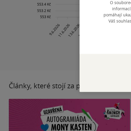
O souborec
informací
pomáhají ukazo
Váš souhla
Články, které stojí za pozornost