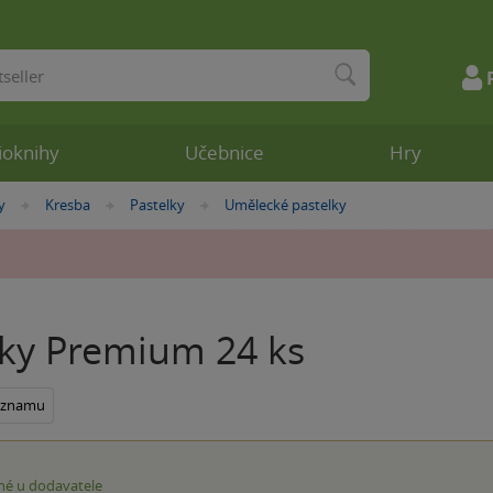
ioknihy
Učebnice
Hry
y
Kresba
Pastelky
Umělecké pastelky
»
»
»
lky Premium 24 ks
seznamu
é u dodavatele