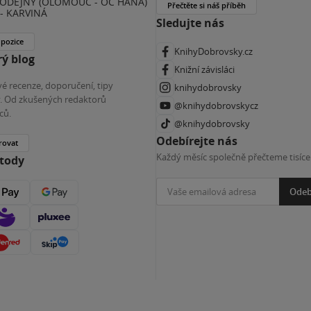
ODEJNY (OLOMOUC - OC HANÁ)
Přečtěte si náš příběh
- KARVINÁ
Sledujte nás
 pozice
KnihyDobrovsky.cz
ý blog
Knižní závisláci
é recenze, doporučení, tipy
knihydobrovsky
ky. Od zkušených redaktorů
@knihydobrovskycz
ců.
@knihydobrovsky
Odebírejte nás
rovat
Každý měsíc společně přečteme tisíce
etody
Odeb