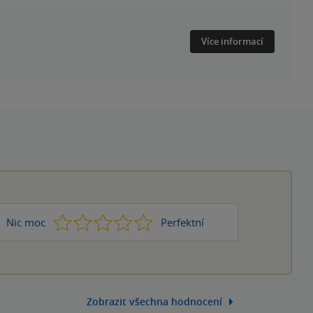
Více informací
1
2
3
4
5
Nic moc
Perfektní
Zobrazit všechna hodnocení