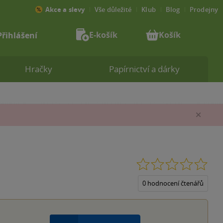
Akce a slevy
Vše důležité
Klub
Blog
Prodejny
E-košík
Košík
Přihlášení
Hračky
Papírnictví a dárky
Zav
0.0
z
5
0 hodnocení čtenářů
hvěz