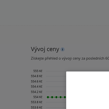
Vývoj ceny
Získejte přehled o vývoji ceny za posledních 60