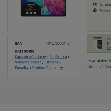
Doruče
Osobní
Př
EAN
4012700701404
K 
E-
KATEGORIE
Papírnictví a dárky
»
Papírnictví
»
v atraktivní
Výtvarné potřeby
»
Kresba
»
koncová část
Pastelky
»
Umělecké pastelky