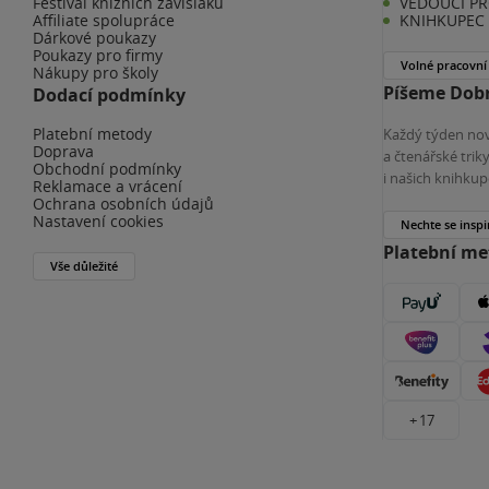
Festival knižních závisláků
VEDOUCÍ PR
Affiliate spolupráce
KNIHKUPEC 
Dárkové poukazy
Poukazy pro firmy
Volné pracovní
Nákupy pro školy
Píšeme Dobr
Dodací podmínky
Platební metody
Každý týden nov
Doprava
a čtenářské tri
Obchodní podmínky
i našich knihkup
Reklamace a vrácení
Ochrana osobních údajů
Nastavení cookies
Nechte se inspi
Platební m
Vše důležité
+ 17