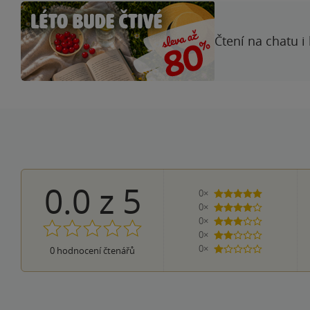
Čtení na chatu i
0.0
z
5
0×
5 hvězdiček
0×
4 hvězdičky
0×
3 hvězdičky
0×
2 hvězdičky
0×
0
hodnocení čtenářů
1 hvezdička