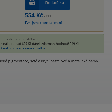
Do košíku
554 Kč
s DPH
Jsme transparentní
Při zaslání zboží balíčkem
K nákupu nad 699 Kč
dárek zdarma
v hodnotě 249 Kč
Karel IV. v kouzelném kukátku
soká pigmentace, syté a krycí pastelové a metalické barvy,