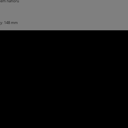
otem nahoru
vy: 148 mm