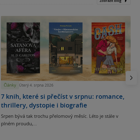
Zobrazit blog
N
p
Násled
Články
Úterý 4. srpna 2026
7 knih, které si přečíst v srpnu: romance,
thrillery, dystopie i biografie
Srpen bývá tak trochu přelomový měsíc. Léto je stále v
plném proudu,...