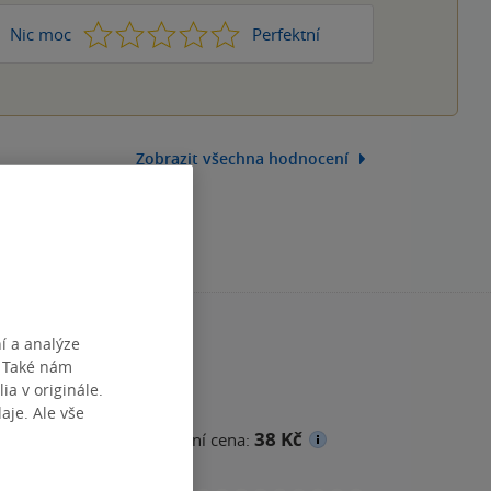
1
2
3
4
5
Nic moc
Perfektní
Zobrazit všechna hodnocení
í a analýze
. Také nám
ia v originále.
je. Ale vše
38 Kč
ena
Minimální prodejní cena: