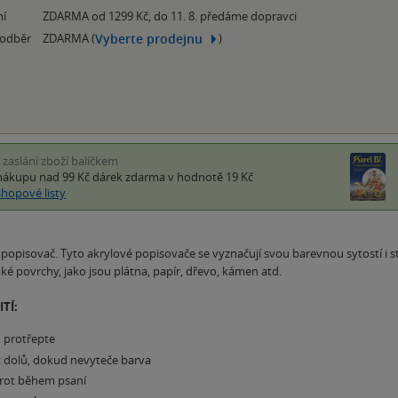
ní
ZDARMA od 1299 Kč, do 11. 8. předáme dopravci
Vyberte prodejnu
 odběr
ZDARMA (
)
i zaslání zboží balíčkem
nákupu nad 99 Kč
dárek zdarma
v hodnotě 19 Kč
shopové listy
popisovač. Tyto akrylové popisovače se vyznačují svou barevnou sytostí i 
é povrchy, jako jsou plátna, papír, dřevo, kámen atd.
TÍ:
 protřepte
t dolů, dokud nevyteče barva
rot během psaní