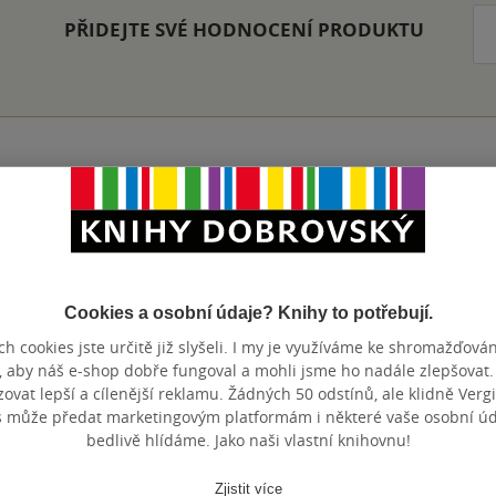
PŘIDEJTE SVÉ HODNOCENÍ PRODUKTU
Přidat hodnocení
Cookies a osobní údaje? Knihy to potřebují.
h cookies jste určitě již slyšeli. I my je využíváme ke shromažďován
, aby náš e-shop dobře fungoval a mohli jsme ho nadále zlepšovat
vat lepší a cílenější reklamu. Žádných 50 odstínů, ale klidně Vergil
s může předat marketingovým platformám i některé vaše osobní úda
bedlivě hlídáme. Jako naši vlastní knihovnu!
Maloobchodní c
 dní.
Zjistit více