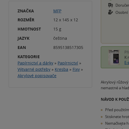
Doruče
ZNAČKA
MFP
Osobní
ROZMĚR
12 x 145 x 12
HMOTNOST
15 g
JAZYK
čeština
EAN
8595138517305
Př
KATEGORIE
K 
E-
Papírnictví a dárky
»
Papírnictví
»
Výtvarné potřeby
»
Kresba
»
Fixy
»
Akrylové popisovače
Akrylový růžový 
nemastné a hladk
NÁVOD K POUŽI
Před použitím
Stisknete hro
Nemačkejte h