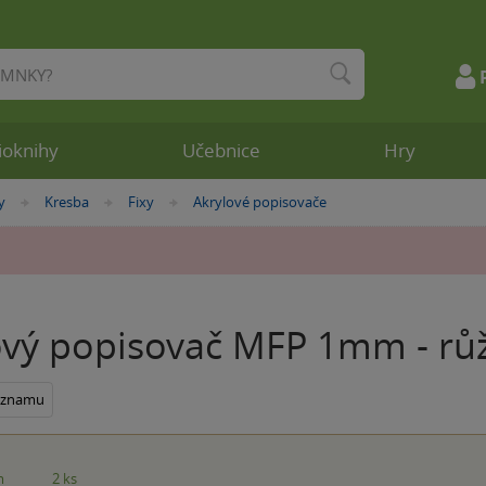
ioknihy
Učebnice
Hry
y
Kresba
Fixy
Akrylové popisovače
»
»
»
ový popisovač MFP 1mm - rů
seznamu
m
2 ks