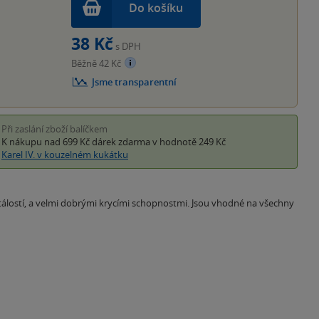
Do košíku
38 Kč
s DPH
Běžně 42 Kč
Jsme transparentní
Při zaslání zboží balíčkem
K nákupu nad 699 Kč
dárek zdarma
v hodnotě 249 Kč
Karel IV. v kouzelném kukátku
stálostí, a velmi dobrými krycími schopnostmi. Jsou vhodné na všechny