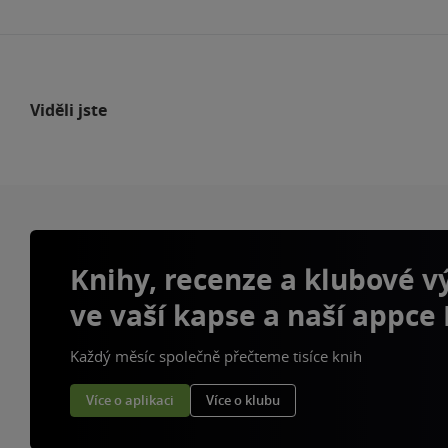
Viděli jste
Knihy, recenze a klubové 
ve vaší kapse a naší appce
Každý měsíc společně přečteme tisíce knih
Více o aplikaci
Více o klubu