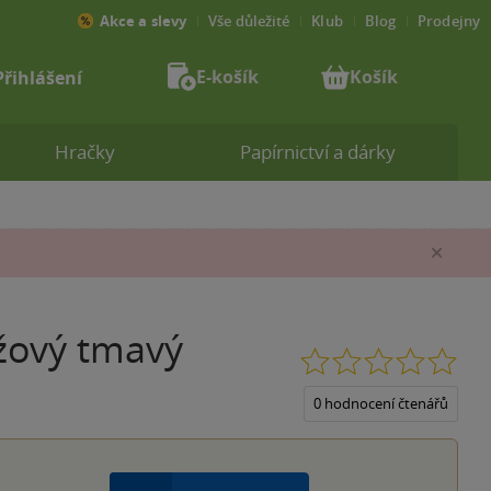
Akce a slevy
Vše důležité
Klub
Blog
Prodejny
E-košík
Košík
Přihlášení
Hračky
Papírnictví a dárky
Zav
žový tmavý
0.0
z
5
0 hodnocení čtenářů
hvěz