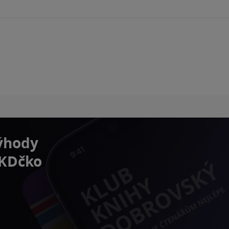
výhody
 KDčko