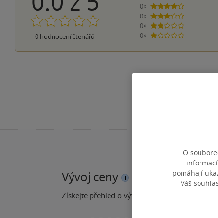
0.0
z
5
0×
4 hvězdičky
0×
3 hvězdičky
0×
2 hvězdičky
0×
0
hodnocení čtenářů
1 hvezdička
O souborec
informací
pomáhají ukazo
Vývoj ceny
Váš souhla
Získejte přehled o vývoji ceny za posledních 60