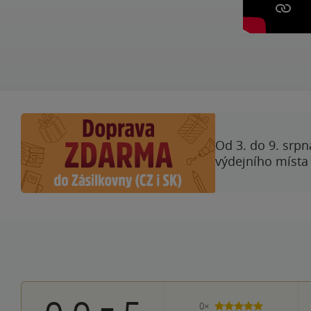
Od 3. do 9. srpn
výdejního místa
0×
5 hvězdiček