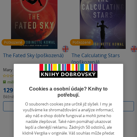
Poškozené
Poškozené
The Fated Sky (poškozená)
The Calculating Stars
(poškozená)
Mary Robinette Kowal
Mary Robinette Kowal
0.0
0.0
z
z
měkká vazba
měkká vazba
5
5
hvězdiček
hvězdiček
Cookies a osobní údaje? Knihy to
129 Kč
129 Kč
potřebují.
Běžně
269 Kč
Běžně
269 Kč
O souborech cookies jste určitě již slyšeli. I my je
Do košíku
Do košíku
využíváme ke shromažďování a analýze informací,
aby náš e-shop dobře fungoval a mohli jsme ho
nadále zlepšovat. Také nám pomáhají ukazovat
lepší a cílenější reklamu. Žádných 50 odstínů, ale
klidně Vergilia v originále. Váš souhlas může předat