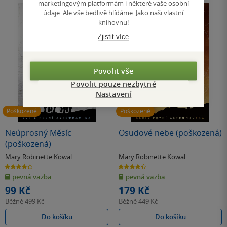
marketingovým platformám i některé vaše osobní
údaje. Ale vše bedlivě hlídáme. Jako naši vlastní
knihovnu!
Zjistit více
Povolit vše
Povolit pouze nezbytné
Nastavení
Poškozené
Poškozené
Neúprosný Měsíc
Osudové nebe (poškozená)
(poškozená)
Mary Robinette Kowal
Mary Robinette Kowal
4.3
4.5
z
z
pevná vazba
pevná vazba
5
5
hvězdiček
hvězdiček
99 Kč
179 Kč
Běžně
499 Kč
Běžně
449 Kč
Do košíku
Do košíku