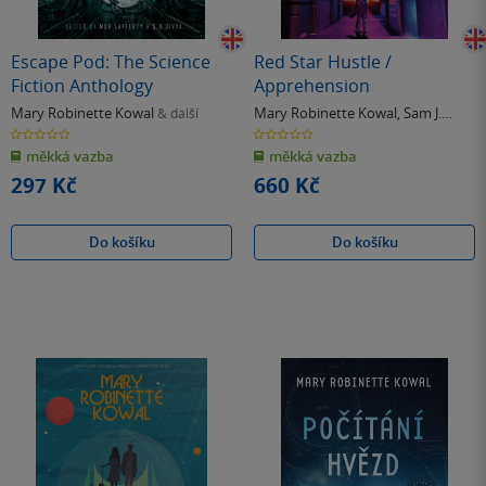
Escape Pod: The Science
Red Star Hustle /
Fiction Anthology
Apprehension
Mary Robinette Kowal
Mary Robinette Kowal
,
Sam J.
& další
Miller
0.0
0.0
z
z
měkká vazba
měkká vazba
5
5
hvězdiček
hvězdiček
297 Kč
660 Kč
Do košíku
Do košíku