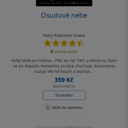
Osudové nebe
Mary Robinette Kowal
4.5
z
pevná vazba
5
hvězdiček
Velký skok pro lidstvo…Píše se rok 1961 a klima na Zemi
se po dopadu meteoritu prudce zhoršuje. Kontinenty
sužují větrné bouře a teplota...
359 Kč
Běžně
449 Kč
Do košíku
Uložit do seznamu