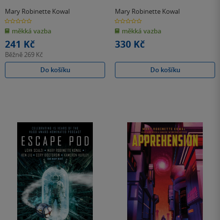
Mary Robinette Kowal
Mary Robinette Kowal
0.0
0.0
z
z
měkká vazba
měkká vazba
5
5
hvězdiček
hvězdiček
241 Kč
330 Kč
Běžně
269 Kč
Do košíku
Do košíku