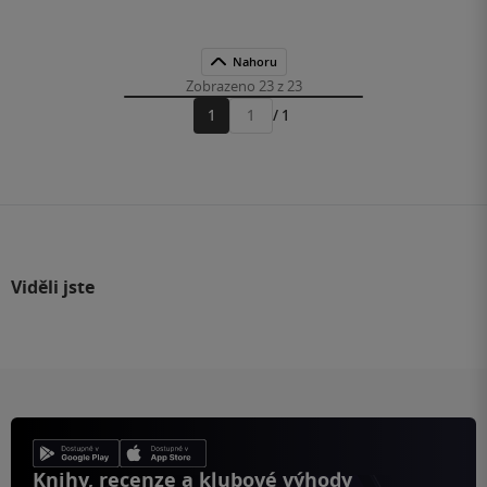
Nahoru
Zobrazeno 23 z 23
1
/ 1
Přejít
na
stránku
Viděli jste
Knihy, recenze a klubové výhody