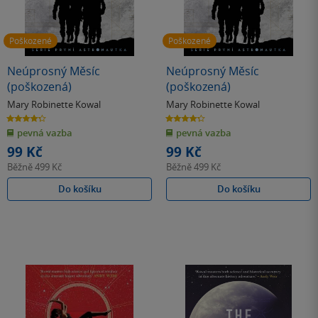
Poškozené
Poškozené
Neúprosný Měsíc
Neúprosný Měsíc
(poškozená)
(poškozená)
Mary Robinette Kowal
Mary Robinette Kowal
4.3
4.3
z
z
pevná vazba
pevná vazba
5
5
hvězdiček
hvězdiček
99 Kč
99 Kč
Běžně
499 Kč
Běžně
499 Kč
Do košíku
Do košíku