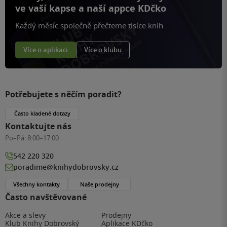
ve vaší kapse a naší appce KDčko
Každý měsíc společně přečteme tisíce knih
Více o aplikaci
Více o klubu
Potřebujete s něčím poradit?
Často kladené dotazy
Kontaktujte nás
Po–Pá:
8:00–17:00
542 220 320
poradime@knihydobrovsky.cz
Všechny kontakty
Naše prodejny
Často navštěvované
Akce a slevy
Prodejny
Klub Knihy Dobrovský
Aplikace KDčko