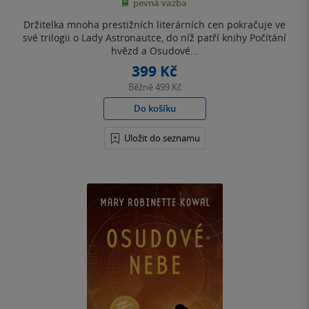
pevná vazba
5
hvězdiček
Držitelka mnoha prestižních literárních cen pokračuje ve
své trilogii o Lady Astronautce, do níž patří knihy Počítání
hvězd a Osudové...
399 Kč
Běžně
499 Kč
Do košíku
Uložit do seznamu