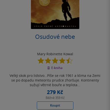
Osudové nebe
Mary Robinette Kowal
4.5
z
E-kniha
5
hvězdiček
Velký skok pro lidstvo…Píše se rok 1961 a klima na Zemi
se po dopadu meteoritu prudce zhoršuje. Kontinenty
sužují větrné bouře a teplota...
279 Kč
Běžně
359 Kč
Koupit