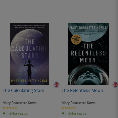
The Calculating Stars
The Relentless Moon
Mary Robinette Kowal
Mary Robinette Kowal
0.0
0.0
z
z
měkká vazba
měkká vazba
5
5
hvězdiček
hvězdiček