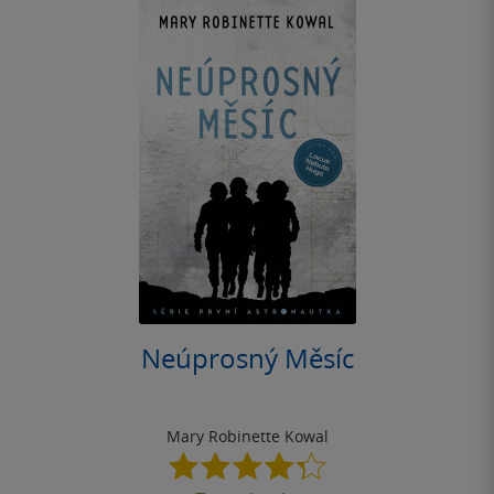
Neúprosný Měsíc
Mary Robinette Kowal
4.3
z