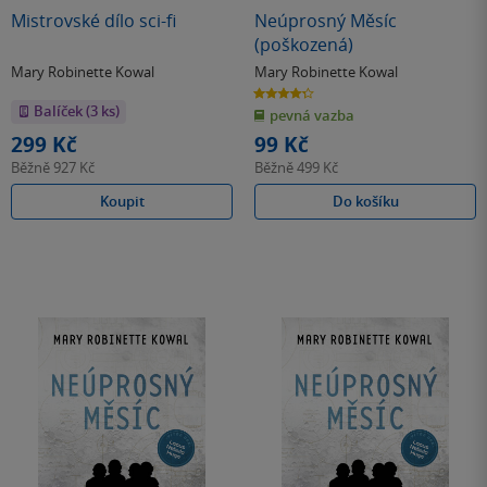
Mistrovské dílo sci-fi
Neúprosný Měsíc
(poškozená)
Mary Robinette Kowal
Mary Robinette Kowal
4.3
z
Balíček (3 ks)
pevná vazba
5
hvězdiček
299 Kč
99 Kč
Běžně
927 Kč
Běžně
499 Kč
Koupit
Do košíku