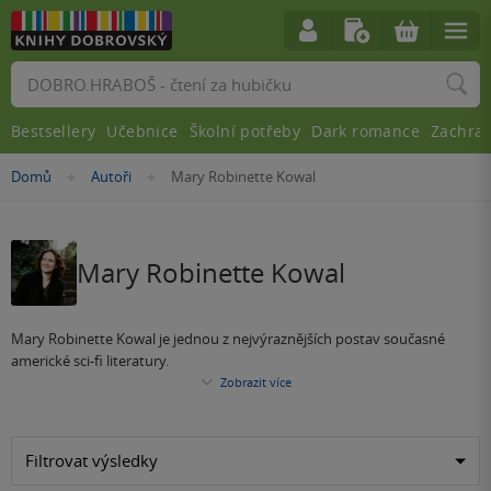
Vyhledávání
Bestsellery
Učebnice
Školní potřeby
Dark romance
Zachra
Nacházíte
Domů
Autoři
Mary Robinette Kowal
»
»
se
zde:
Mary Robinette Kowal
Mary Robinette Kowal je jednou z nejvýraznějších postav současné
americké sci-fi literatury.
Zobrazit více
Filtrovat výsledky