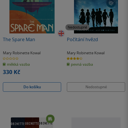
Nedostupné
The Spare Man
Počítání hvězd
Mary Robinette Kowal
Mary Robinette Kowal
0.0
4.3
z
z
měkká vazba
pevná vazba
5
5
hvězdiček
hvězdiček
330 Kč
Do košíku
Nedostupné