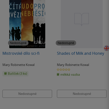
Nedostupné
Nedostupné
Mistrovské dílo sci-fi
Shades of Milk and Honey
Mary Robinette Kowal
Mary Robinette Kowal
0.0
z
Balíček (3 ks)
měkká vazba
5
hvězdiček
Nedostupné
Nedostupné