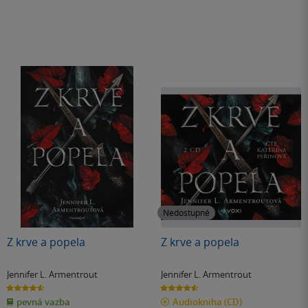
Nedostupné
Z krve a popela
Z krve a popela
Jennifer L. Armentrout
Jennifer L. Armentrout
4.6
4.6
z
z
pevná vazba
Audiokniha
(CD)
5
5