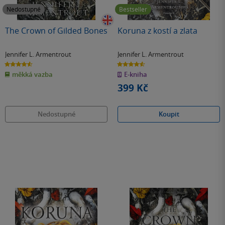
Nedostupné
Bestseller
The Crown of Gilded Bones
Koruna z kostí a zlata
Jennifer L. Armentrout
Jennifer L. Armentrout
4.6
4.6
z
z
měkká vazba
E-kniha
5
5
hvězdiček
hvězdiček
399 Kč
Nedostupné
Koupit