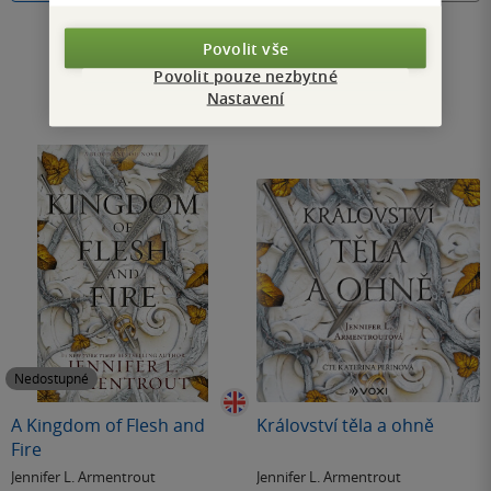
Povolit vše
Povolit pouze nezbytné
Nastavení
Nedostupné
A Kingdom of Flesh and
Království těla a ohně
Fire
Jennifer L. Armentrout
Jennifer L. Armentrout