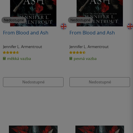
Nedostupné
Nedostupné
From Blood and Ash
From Blood and Ash
Jennifer L. Armentrout
Jennifer L. Armentrout
4.6
4.6
z
z
měkká vazba
pevná vazba
5
5
hvězdiček
hvězdiček
Nedostupné
Nedostupné