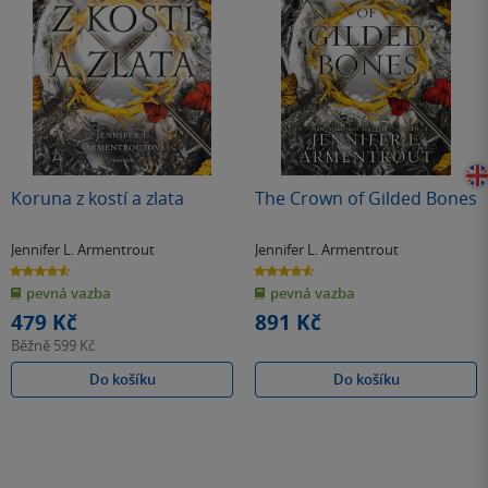
Koruna z kostí a zlata
The Crown of Gilded Bones
Jennifer L. Armentrout
Jennifer L. Armentrout
4.6
4.6
z
z
pevná vazba
pevná vazba
5
5
hvězdiček
hvězdiček
479 Kč
891 Kč
Běžně
599 Kč
Do košíku
Do košíku