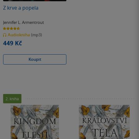
Z krve a popela
Jennifer L. Armentrout
4.6
z
Audiokniha
(mp3)
5
hvězdiček
449 Kč
Koupit
2. kniha