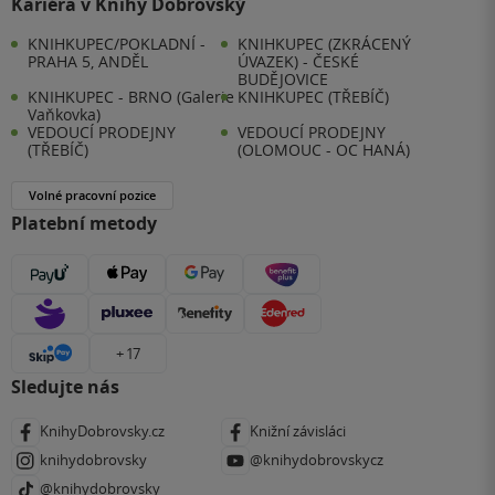
Kariéra v Knihy Dobrovský
KNIHKUPEC/POKLADNÍ -
KNIHKUPEC (ZKRÁCENÝ
PRAHA 5, ANDĚL
ÚVAZEK) - ČESKÉ
BUDĚJOVICE
KNIHKUPEC - BRNO (Galerie
KNIHKUPEC (TŘEBÍČ)
Vaňkovka)
VEDOUCÍ PRODEJNY
VEDOUCÍ PRODEJNY
(TŘEBÍČ)
(OLOMOUC - OC HANÁ)
Volné pracovní pozice
Platební metody
+ 17
Sledujte nás
KnihyDobrovsky.cz
Knižní závisláci
knihydobrovsky
@knihydobrovskycz
@knihydobrovsky