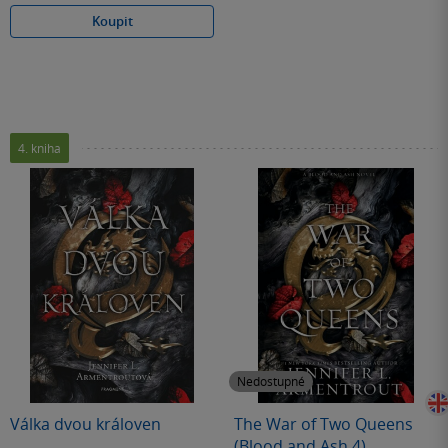
Koupit
4. kniha
Nedostupné
Válka dvou královen
The War of Two Queens
(Blood and Ash 4)