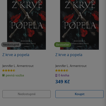
Nedostupné
Bestseller
Z krve a popela
Z krve a popela
Jennifer L. Armentrout
Jennifer L. Armentrout
4.6
4.6
z
z
pevná vazba
E-kniha
5
5
hvězdiček
hvězdiček
349 Kč
Nedostupné
Koupit