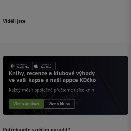
Viděli jste
Knihy, recenze a klubové výhody
ve vaší kapse a naší appce KDčko
Každý měsíc společně přečteme tisíce knih
Více o aplikaci
Více o klubu
Potřebujete s něčím poradit?