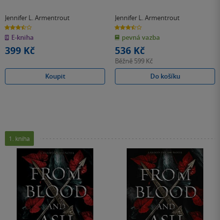
Jennifer L. Armentrout
Jennifer L. Armentrout
3.5
3.5
z
z
E-kniha
pevná vazba
5
5
hvězdiček
hvězdiček
399 Kč
536 Kč
Běžně
599 Kč
Koupit
Do košíku
1. kniha