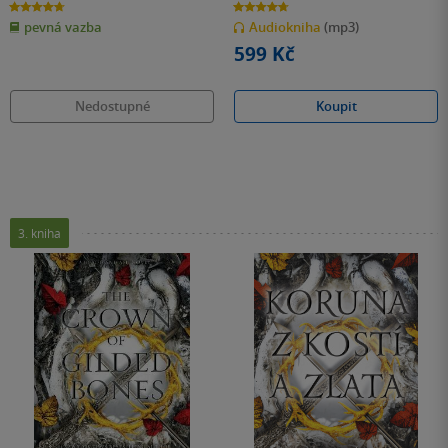
4.7
4.7
z
z
pevná vazba
Audiokniha
(mp3)
5
5
hvězdiček
hvězdiček
599 Kč
Nedostupné
Koupit
3. kniha