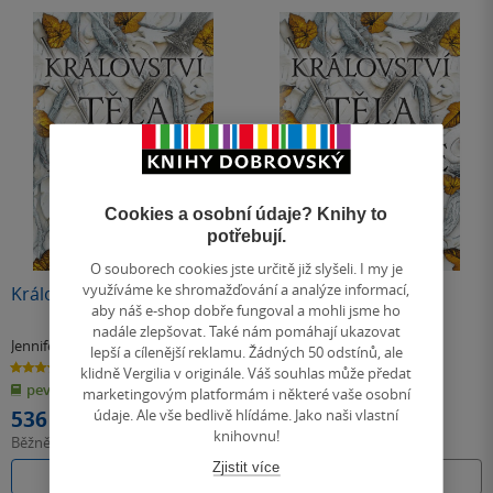
Cookies a osobní údaje? Knihy to
potřebují.
Nedostupné
O souborech cookies jste určitě již slyšeli. I my je
využíváme ke shromažďování a analýze informací,
Království těla a ohně
Království těla a ohně
aby náš e-shop dobře fungoval a mohli jsme ho
nadále zlepšovat. Také nám pomáhají ukazovat
Jennifer L. Armentrout
Jennifer L. Armentrout
lepší a cílenější reklamu. Žádných 50 odstínů, ale
4.7
4.7
klidně Vergilia v originále. Váš souhlas může předat
z
z
pevná vazba
pevná vazba
5
5
marketingovým platformám i některé vaše osobní
hvězdiček
hvězdiček
údaje. Ale vše bedlivě hlídáme. Jako naši vlastní
536 Kč
knihovnu!
Běžně
599 Kč
Zjistit více
Do košíku
Nedostupné