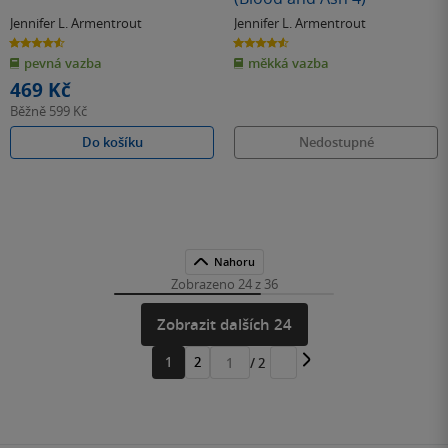
Jennifer L. Armentrout
Jennifer L. Armentrout
4.6
4.6
z
z
pevná vazba
měkká vazba
5
5
hvězdiček
hvězdiček
469 Kč
Běžně
599 Kč
Do košíku
Nedostupné
Nahoru
Zobrazeno 24 z 36
Zobrazit dalších 24
1
2
/ 2
Přejít
na
stránku