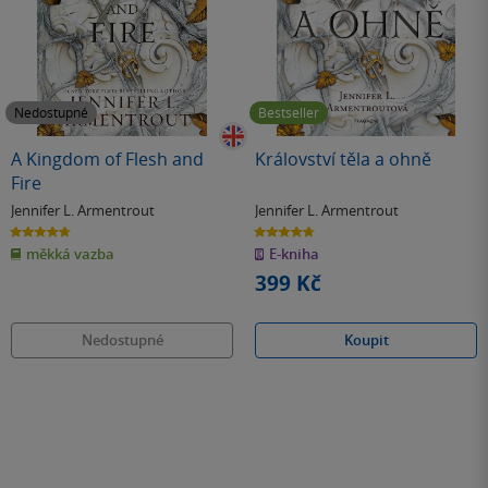
Nedostupné
Bestseller
A Kingdom of Flesh and
Království těla a ohně
Fire
Jennifer L. Armentrout
Jennifer L. Armentrout
4.7
4.7
z
z
měkká vazba
E-kniha
5
5
hvězdiček
hvězdiček
399 Kč
Nedostupné
Koupit