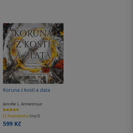
Koruna z kostí a zlata
Jennifer L. Armentrout
4.6
z
Audiokniha
(mp3)
5
hvězdiček
599 Kč