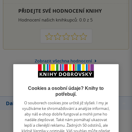
PŘIDEJTE SVÉ HODNOCENÍ KNIHY
Hodnocení našich knihkupců: 0.0 z 5
1
2
3
4
5
Zobrazit všechna hodnocení
Přidat hodnocení
Cookies a osobní údaje? Knihy to
potřebují.
Další knihy autora
O souborech cookies jste určitě již slyšeli. I my je
využíváme ke shromažďování a analýze informací,
aby náš e-shop dobře fungoval a mohli jsme ho
nadále zlepšovat. Také nám pomáhají ukazovat
lepší a cílenější reklamu. Žádných 50 odstínů, ale
klidně Vergilia v originále. Váš souhlas může předat