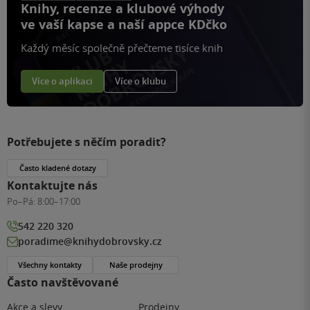
Knihy, recenze a klubové výhody
ve vaší kapse a naší appce KDčko
Každý měsíc společně přečteme tisíce knih
Více o aplikaci
Více o klubu
Potřebujete s něčím poradit?
Často kladené dotazy
Kontaktujte nás
Po–Pá:
8:00–17:00
542 220 320
poradime@knihydobrovsky.cz
Všechny kontakty
Naše prodejny
Často navštěvované
Akce a slevy
Prodejny