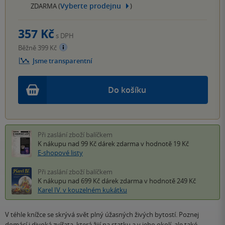
Vyberte prodejnu
ZDARMA (
)
357 Kč
s DPH
Běžně 399 Kč
Jsme transparentní
Do košíku
Při zaslání zboží balíčkem
K nákupu nad 99 Kč
dárek zdarma
v hodnotě 19 Kč
E-shopové listy
Při zaslání zboží balíčkem
K nákupu nad 699 Kč
dárek zdarma
v hodnotě 249 Kč
Karel IV. v kouzelném kukátku
V téhle knížce se skrývá svět plný úžasných živých bytostí. Poznej
domácí i divoká zvířata, která žijí na statku a v jeho okolí, ale také