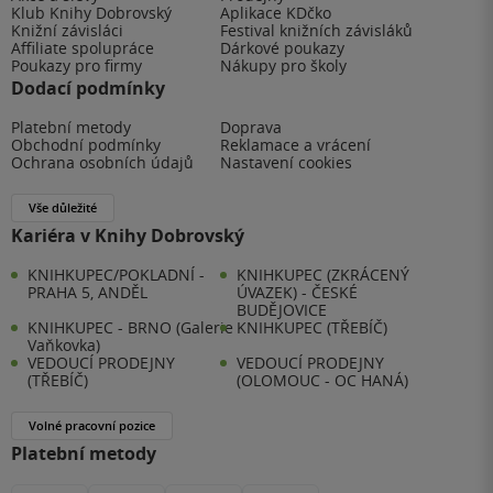
Klub Knihy Dobrovský
Aplikace KDčko
Knižní závisláci
Festival knižních závisláků
Affiliate spolupráce
Dárkové poukazy
Poukazy pro firmy
Nákupy pro školy
Dodací podmínky
Platební metody
Doprava
Obchodní podmínky
Reklamace a vrácení
Ochrana osobních údajů
Nastavení cookies
Vše důležité
Kariéra v Knihy Dobrovský
KNIHKUPEC/POKLADNÍ -
KNIHKUPEC (ZKRÁCENÝ
PRAHA 5, ANDĚL
ÚVAZEK) - ČESKÉ
BUDĚJOVICE
KNIHKUPEC - BRNO (Galerie
KNIHKUPEC (TŘEBÍČ)
Vaňkovka)
VEDOUCÍ PRODEJNY
VEDOUCÍ PRODEJNY
(TŘEBÍČ)
(OLOMOUC - OC HANÁ)
Volné pracovní pozice
Platební metody