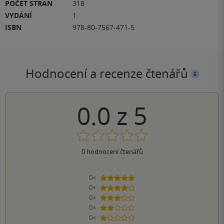
POČET STRAN
318
VYDÁNÍ
1
ISBN
978-80-7567-471-5
Hodnocení a recenze čtenářů
0.0
z
5
0
hodnocení čtenářů
0×
5 hvězdiček
0×
4 hvězdičky
0×
3 hvězdičky
0×
2 hvězdičky
0×
1 hvezdička