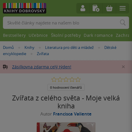
Vyhledávání
Bestsellery
Učebnice
Školní potřeby
Dark romance
Zachra
Nacházíte
Domů
Knihy
Literatura pro děti a mládež
Dětské
»
»
»
se
encyklopedie
Zvířata
»
zde:
Zásilkovna zdarma celý týden!
Za
0.0
z
5
0 hodnocení čtenářů
hvězdiček
Zvířata z celého světa - Moje velká
kniha
Autor
Francisca Valiente