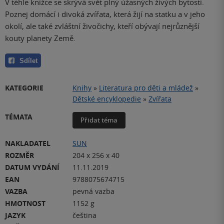
V téhle knížce se skrývá svět plný úžasných živých bytostí.
Poznej domácí i divoká zvířata, která žijí na statku a v jeho
okolí, ale také zvláštní živočichy, kteří obývají nejrůznější
kouty planety Země.
Sdílet
KATEGORIE
Knihy
»
Literatura pro děti a mládež
»
Dětské encyklopedie
»
Zvířata
TÉMATA
Přidat téma
NAKLADATEL
SUN
ROZMĚR
204 x 256 x 40
DATUM VYDÁNÍ
11.11.2019
EAN
9788075674715
VAZBA
pevná vazba
HMOTNOST
1152 g
JAZYK
čeština