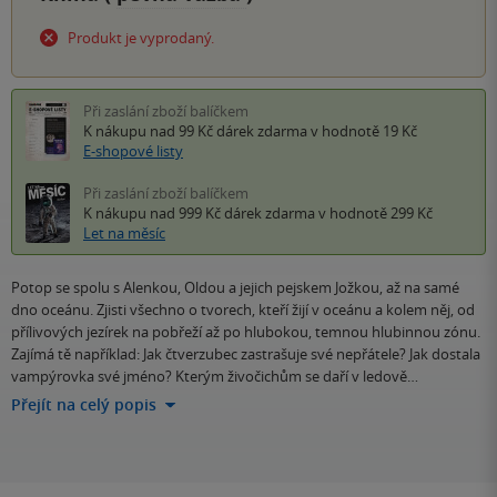
Produkt je vyprodaný.
Při zaslání zboží balíčkem
K nákupu nad 99 Kč
dárek zdarma
v hodnotě 19 Kč
E-shopové listy
Při zaslání zboží balíčkem
K nákupu nad 999 Kč
dárek zdarma
v hodnotě 299 Kč
Let na měsíc
Potop se spolu s Alenkou, Oldou a jejich pejskem Jožkou, až na samé
dno oceánu. Zjisti všechno o tvorech, kteří žijí v oceánu a kolem něj, od
přílivových jezírek na pobřeží až po hlubokou, temnou hlubinnou zónu.
Zajímá tě například: Jak čtverzubec zastrašuje své nepřátele? Jak dostala
vampýrovka své jméno? Kterým živočichům se daří v ledově…
Přejít na celý popis