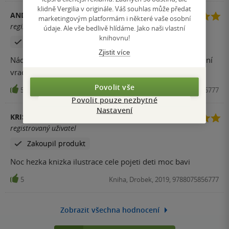
klidně Vergilia v originále. Váš souhlas může předat
ANDREA JUNOVÁ
marketingovým platformám i některé vaše osobní
registrovaný uživatel
údaje. Ale vše bedlivě hlídáme. Jako naši vlastní
knihovnu!
Zakoupil produkt
Zjistit více
Nádherná kniha, která naše děti zaujala a moc rádi se k ní
vracejí. Doporučuji!
Povolit vše
5
Kniha, Drobek, 2019, 9788075856777
Povolit pouze nezbytné
Nastavení
KRISTÝNA BERTA MAROŠIOVÁ
registrovaný uživatel
Zakoupil produkt
Noc hezka knizka ilustrace cele pojeti deti moc bavi
5
Kniha, Drobek, 2019, 9788075856777
Zobrazit všechna hodnocení