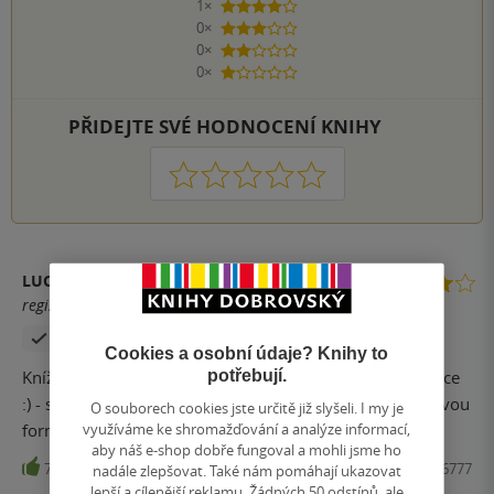
1×
4 hvězdičky
0×
3 hvězdičky
0×
2 hvězdičky
0×
1 hvezdička
PŘIDEJTE SVÉ HODNOCENÍ KNIHY
1
2
3
4
5
LUCIE ONDRÁKOVÁ
registrovaný uživatel
Zakoupil produkt
Cookies a osobní údaje? Knihy to
potřebují.
Knížka moje holky ( 7 a 10 let ) baví - tu menší o něco více
:) - skvělý způsob, jak se něco dozvědět nenásilnou, hravou
O souborech cookies jste určitě již slyšeli. I my je
využíváme ke shromažďování a analýze informací,
formou.
aby náš e-shop dobře fungoval a mohli jsme ho
7
Kniha, Drobek, 2019, 9788075856777
nadále zlepšovat. Také nám pomáhají ukazovat
lepší a cílenější reklamu. Žádných 50 odstínů, ale