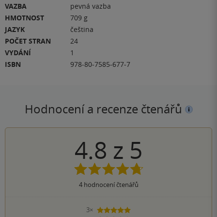
VAZBA
pevná vazba
HMOTNOST
709 g
JAZYK
čeština
POČET STRAN
24
VYDÁNÍ
1
ISBN
978-80-7585-677-7
Hodnocení a recenze čtenářů
4.8
z
5
4
hodnocení čtenářů
3×
5 hvězdiček