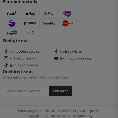
Platební metody
+ 17
Sledujte nás
KnihyDobrovsky.cz
Knižní závisláci
knihydobrovsky
@knihydobrovskycz
@knihydobrovsky
Odebírejte nás
Každý měsíc společně přečteme tisíce knih
Odebírat
Tento web je chráněn službou reCAPTCHA a platí pro něj
Zásady ochrany soukromí
a
Smluvní podmínky
.