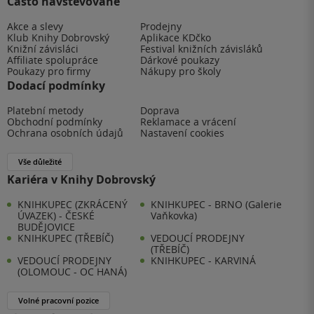
Často navštěvované
Akce a slevy
Prodejny
Klub Knihy Dobrovský
Aplikace KDčko
Knižní závisláci
Festival knižních závisláků
Affiliate spolupráce
Dárkové poukazy
Poukazy pro firmy
Nákupy pro školy
Dodací podmínky
Platební metody
Doprava
Obchodní podmínky
Reklamace a vrácení
Ochrana osobních údajů
Nastavení cookies
Vše důležité
Kariéra v Knihy Dobrovský
KNIHKUPEC (ZKRÁCENÝ
KNIHKUPEC - BRNO (Galerie
ÚVAZEK) - ČESKÉ
Vaňkovka)
BUDĚJOVICE
KNIHKUPEC (TŘEBÍČ)
VEDOUCÍ PRODEJNY
(TŘEBÍČ)
VEDOUCÍ PRODEJNY
KNIHKUPEC - KARVINÁ
(OLOMOUC - OC HANÁ)
Volné pracovní pozice