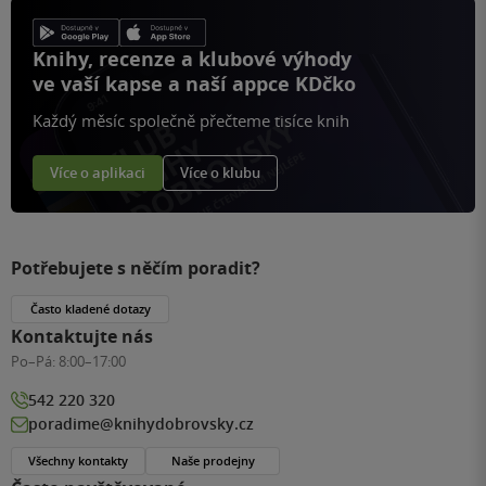
Knihy, recenze a klubové výhody
ve vaší kapse a naší appce KDčko
Každý měsíc společně přečteme tisíce knih
Více o aplikaci
Více o klubu
Potřebujete s něčím poradit?
Často kladené dotazy
Kontaktujte nás
Po–Pá:
8:00–17:00
542 220 320
poradime@knihydobrovsky.cz
Všechny kontakty
Naše prodejny