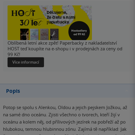
Oblíbená letní akce zpět! Paperbacky z nakladatelství
HOST teď koupíte na e-shopu i v prodejnách za ceny od
99 Kč!
Více informací
Popis
Potop se spolu s Alenkou, Oldou a jejich pejskem Jožkou, až
na samé dno oceánu. Zjisti všechno o tvorech, kteří žijí v
oceánu a kolem něj, od přílivových jezírek na pobřeží až po
hlubokou, temnou hlubinnou zónu. Zajímá tě například: Jak