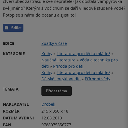
čtverzubec zastrašuje své nepřátele? Jak dostala vampýrovka
své jméno? Kterým živočichům se daří v ledově studené vodě?
Potop se s námi do oceánu a zjisti to!
Sdílet
EDICE
Zpátky v čase
KATEGORIE
Knihy
»
Literatura pro děti a mládež
»
Naučná literatura
»
Věda a technika pro
děti
»
Příroda pro děti
Knihy
»
Literatura pro děti a mládež
»
Dětské encyklopedie
»
Přírodní vědy
TÉMATA
Přidat téma
NAKLADATEL
Drobek
ROZMĚR
215 x 350 x 18
DATUM VYDÁNÍ
12.08.2019
EAN
9788075856777