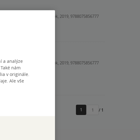
Kniha, Drobek, 2019, 9788075856777
í a analýze
Kniha, Drobek, 2019, 9788075856777
. Také nám
ia v originále.
je. Ale vše
1
/ 1
Přejít
na
stránku