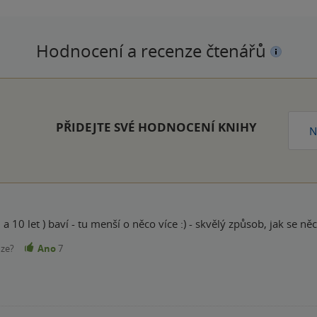
Hodnocení a recenze čtenářů
PŘIDEJTE SVÉ HODNOCENÍ KNIHY
N
 a 10 let ) baví - tu menší o něco více :) - skvělý způsob, jak se
nze?
Ano
7