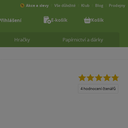
Akce a slevy
Vše důležité
Klub
Blog
Prodejny
E-košík
Košík
Přihlášení
Hračky
Papírnictví a dárky
4.8
z
5
4 hodnocení čtenářů
hvězdiček