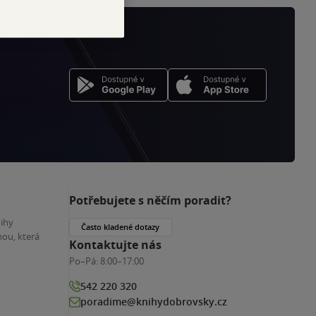
Potřebujete s něčím poradit?
nihy
Často kladené dotazy
ou, která
Kontaktujte nás
Po–Pá:
8:00–17:00
542 220 320
poradime@knihydobrovsky.cz