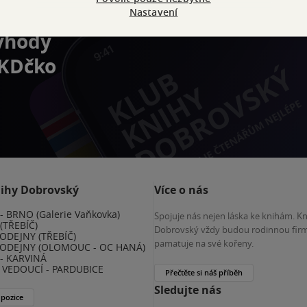
Nastavení
výhody
 KDčko
nihy Dobrovský
Více o nás
 BRNO (Galerie Vaňkovka)
Spojuje nás nejen láska ke knihám. K
(TŘEBÍČ)
Dobrovský vždy budou rodinnou firm
ODEJNY (TŘEBÍČ)
pamatuje na své kořeny.
ODEJNY (OLOMOUC - OC HANÁ)
- KARVINÁ
VEDOUCÍ - PARDUBICE
Přečtěte si náš příběh
Sledujte nás
 pozice