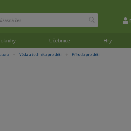
ioknihy
Učebnice
Hry
atura
Věda a technika pro děti
Příroda pro děti
»
»