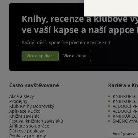
Knihy, recenze a klubové 
ve vaší kapse a naší appce
Každý měsíc společně přečteme tisíce knih
Více o aplikaci
Více o klubu
Často navštěvované
Kariéra v K
Akce a slevy
KNIHKUPEC -
Prodejny
KNIHKUPEC 
Klub Knihy Dobrovský
VEDOUCÍ PR
Aplikace KDčko
VEDOUCÍ PR
Knižní závisláci
KNIHKUPEC 
Festival knižních závisláků
SMĚNOVÝ/Á 
Affiliate spolupráce
Dárkové poukazy
Volné pracovní
Poukazy pro firmy