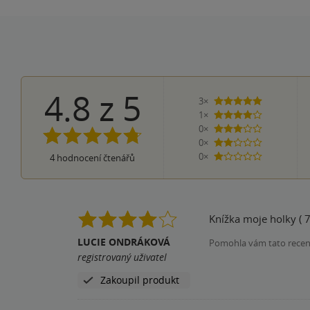
4.8
z
5
3×
5 hvězdiček
1×
4 hvězdičky
0×
3 hvězdičky
0×
2 hvězdičky
0×
4
hodnocení čtenářů
1 hvezdička
Knížka moje holky ( 7
LUCIE ONDRÁKOVÁ
Pomohla vám tato rece
registrovaný uživatel
Zakoupil produkt