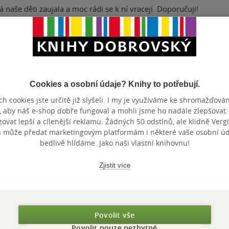
 naše děti zaujala a moc rádi se k ní vracejí. Doporučuji!
nze?
Ano
5
Cookies a osobní údaje? Knihy to potřebují.
trace cele pojeti deti moc bavi
h cookies jste určitě již slyšeli. I my je využíváme ke shromažďován
nze?
Ano
5
, aby náš e-shop dobře fungoval a mohli jsme ho nadále zlepšovat
vat lepší a cílenější reklamu. Žádných 50 odstínů, ale klidně Vergil
s může předat marketingovým platformám i některé vaše osobní úda
bedlivě hlídáme. Jako naši vlastní knihovnu!
Zjistit více
Zobrazeno 20 z 20
Povolit vše
Povolit pouze nezbytné