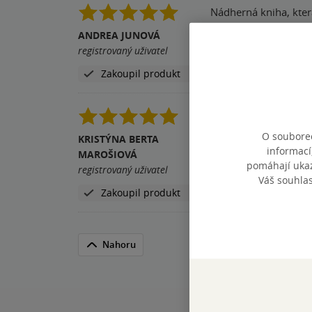
Nádherná kniha, která
ANDREA JUNOVÁ
Pomohla vám tato rece
registrovaný uživatel
Zakoupil produkt
Noc hezka knizka ilus
O souborec
KRISTÝNA BERTA
Pomohla vám tato rece
informací
MAROŠIOVÁ
pomáhají ukazo
registrovaný uživatel
Váš souhla
Zakoupil produkt
Nahoru