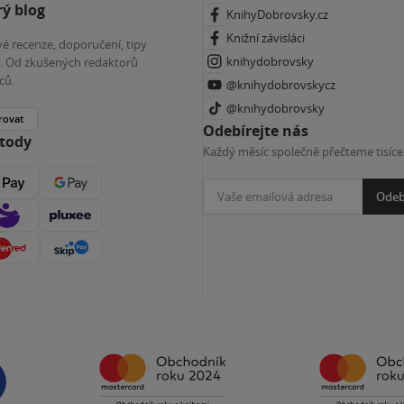
ý blog
KnihyDobrovsky.cz
Knižní závisláci
é recenze, doporučení, tipy
knihydobrovsky
ky. Od zkušených redaktorů
ců.
@knihydobrovskycz
@knihydobrovsky
rovat
Odebírejte nás
etody
Každý měsíc společně přečteme tisíce
Odeb