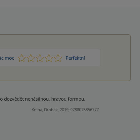
1
2
3
4
5
ic moc
Perfektní
 něco dozvědět nenásilnou, hravou formou.
Kniha, Drobek, 2019, 9788075856777