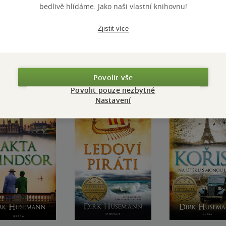
bedlivě hlídáme. Jako naši vlastní knihovnu!
Přidat hodnocení
Zjistit více
Povolit vše
Povolit pouze nezbytné
Nastavení