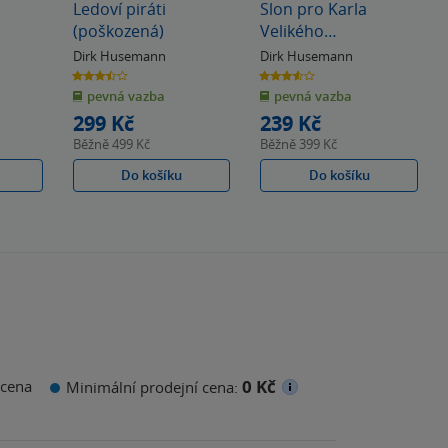
Ledoví piráti
Slon pro Karla
(poškozená)
Velikého
(poškozená)
Dirk Husemann
Dirk Husemann
3.5
3.6
z
z
pevná vazba
pevná vazba
5
5
hvězdiček
hvězdiček
299 Kč
239 Kč
Běžně
499 Kč
Běžně
399 Kč
Do košíku
Do košíku
0 Kč
cena
Minimální prodejní cena: