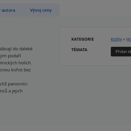
y autora
Vývoj ceny
KATEGORIE
Knihy
»
Hi
dávají do daleké
TÉMATA
Přidat 
 jim podaří
tnických holích.
cnou kořist bez
ichž panovníci
nců a jejich