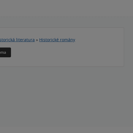
storická literatura
»
Historické romány
téma