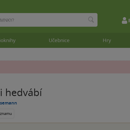
ioknihy
Učebnice
Hry
i hedvábí
usemann
seznamu