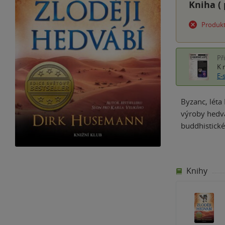
Kniha (
Produkt
Př
K 
E-
Byzanc, léta
výroby hedvá
buddhistické
Knihy