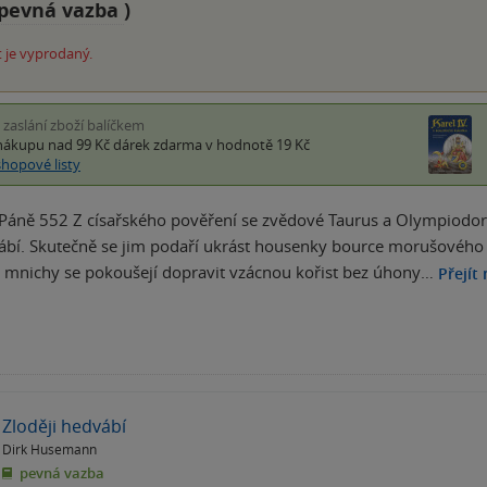
pevná vazba
)
 je vyprodaný.
i zaslání zboží balíčkem
nákupu nad 99 Kč
dárek zdarma
v hodnotě 19 Kč
shopové listy
 Páně 552 Z císařského pověření se zvědové Taurus a Olympiodoro
bí. Skutečně se jim podaří ukrást housenky bource morušového a 
 mnichy se pokoušejí dopravit vzácnou kořist bez úhony…
Přejít
Zloději hedvábí
Dirk Husemann
pevná vazba