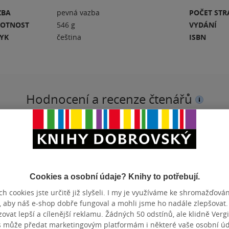
ZBA
pevná vazba
POČET ST
OTNOST
546 g
VYDÁNÍ
ZYK
čeština
ISBN
Hodnocení a recenze čtenářů
PŘIDEJTE SVÉ HODNOCENÍ KNIHY
N
Hodnocení našich knihkupců: 0.0 z 5
Cookies a osobní údaje? Knihy to potřebují.
h cookies jste určitě již slyšeli. I my je využíváme ke shromažďován
, aby náš e-shop dobře fungoval a mohli jsme ho nadále zlepšovat
vat lepší a cílenější reklamu. Žádných 50 odstínů, ale klidně Vergil
s může předat marketingovým platformám i některé vaše osobní úda