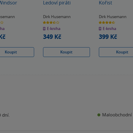
Windsor
Ledoví piráti
Kořist
Husemann
Dirk Husemann
Dirk Husemann
3.5
4.5
z
z
iha
E-kniha
E-kniha
5
5
k
hvězdiček
hvězdiček
Kč
349 Kč
399 Kč
Koupit
Koupit
Koupit
Maloobchodní 
 dní.