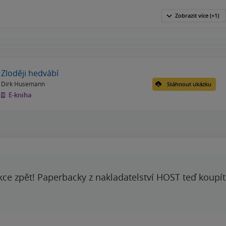
Zobrazit
více
(+1)
Zloději hedvábí
Dirk Husemann
Stáhnout ukázku
E-kniha
kce zpět! Paperbacky z nakladatelství HOST teď koupí