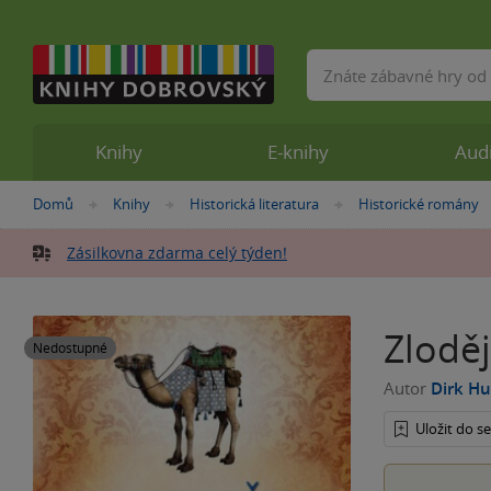
Vyhledávání
Knihy
E-knihy
Aud
Nacházíte
Domů
Knihy
Historická literatura
Historické romány
»
»
»
se
zde:
Zásilkovna zdarma celý týden!
Zloděj
Nedostupné
Autor
Dirk H
Uložit do 