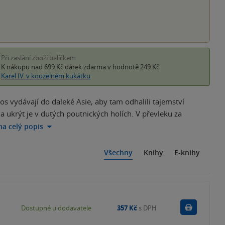
Při zaslání zboží balíčkem
K nákupu nad 699 Kč
dárek zdarma
v hodnotě 249 Kč
Karel IV. v kouzelném kukátku
s vydávají do daleké Asie, aby tam odhalili tajemství
ukrýt je v dutých poutnických holích. V převleku za
 na celý popis
Všechny
Knihy
E-knihy
Do košík
Dostupné u dodavatele
357 Kč
s DPH