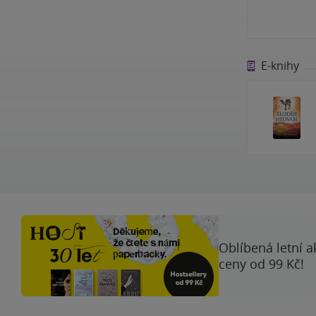
E-knihy
Oblíbená letní a
ceny od 99 Kč!