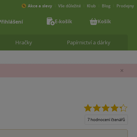
Akce a slevy
Vše důležité
Klub
Blog
Prodejny
E-košík
Košík
Přihlášení
Hračky
Papírnictví a dárky
Zav
4.3
z
5
7 hodnocení čtenářů
hvěz