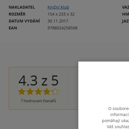
NAKLADATEL
Knižní klub
VA
ROZMĚR
154 x 233 x 32
HM
DATUM VYDÁNÍ
30.11.2017
JA
EAN
9788024258508
4.3
z
5
4×
5 hvězdiček
1×
4 hvězdičky
2×
3 hvězdičky
0×
2 hvězdičky
0×
7
hodnocení čtenářů
1 hvezdička
O souborec
informací
pomáhají ukazo
Váš souhla