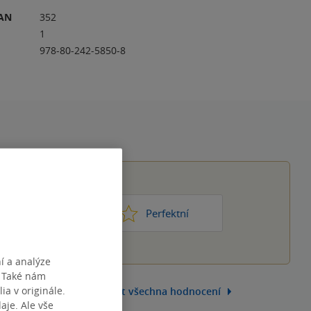
RAN
352
1
978-80-242-5850-8
1
2
3
4
5
ic moc
Perfektní
í a analýze
. Také nám
ia v originále.
Zobrazit všechna hodnocení
je. Ale vše