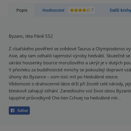
7
Popis
Hodnocení
Další knih
Byzanc, léta Páně 552
Z císařského pověření se zvědové Taurus a Olympiodoros vy
Asie, aby tam odhalili tajemství výroby hedvábí. Skutečně se
ukrást housenky bource morušového a ukrýt je v dutých pou
V převleku za buddhistické mnichy se pokoušejí dopravit vzá
úhony do Byzance – osm tisíc mil po Hedvábné stezce.
Vědomosti o drahocenné látce drží při životě celé národy, jej
bleskově zahajují stíhání. Zanedlouho visí život obou Byzanti
tajuplné průvodkyně Che-lien Cchuej na hedvábné niti...
Sdílet