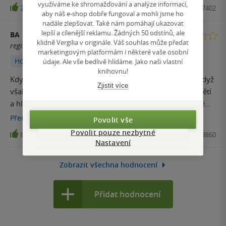
hezky zpracovaný, věřím, že si své čtenáře najde ! Mně se
využíváme ke shromažďování a analýze informací,
27
Kniha, Knižní klub, 2017, 9788024257402
čtení některých pasáží hodně líbilo, místy jsem se trošku
aby náš e-shop dobře fungoval a mohli jsme ho
nadále zlepšovat. Také nám pomáhají ukazovat
nudila, ale je to jistě dobrá kniha.
lepší a cílenější reklamu. Žádných 50 odstínů, ale
BA
klidně Vergilia v originále. Váš souhlas může předat
registrovaný uživatel
marketingovým platformám i některé vaše osobní
Hodnoceno z aplikace
údaje. Ale vše bedlivě hlídáme. Jako naši vlastní
knihovnu!
Když jsem se o knize dozvěděla hrozně mě zaujal děj. Když
Zjistit více
však jsem celou knihu četla, chybělo mi tam nějaké napětí
a hlavně pořádně vtáhnout do děje. Kniha je sice hrozně
hezky napsaná, ale představovala jsem si to více v duchu
Přečíst
více
Povolit vše
slona a skutečnému popisu dané doby. Naopak slon tam
Povolit pouze nezbytné
8
Kniha, Brána, 2021, 9788024273860
byl "minimálně" a autor neustále vsouval do knihy
Nastavení
vymyšlený děj, který bych v knize, která je napsána díky
skutečné události tolik nečekala.
Zobrazit všechna hodnocení
Přidat hodnocení