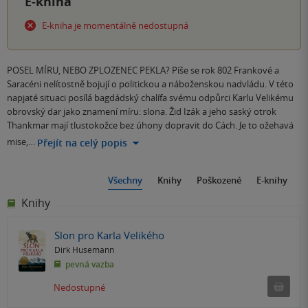
E-kniha
E-kniha je momentálně nedostupná
POSEL MÍRU, NEBO ZPLOZENEC PEKLA? Píše se rok 802 Frankové a
Saracéni nelítostně bojují o politickou a náboženskou nadvládu. V této
napjaté situaci posílá bagdádský chalífa svému odpůrci Karlu Velikému
obrovský dar jako znamení míru: slona. Žid Izák a jeho saský otrok
Thankmar mají tlustokožce bez úhony dopravit do Cách. Je to ožehavá
mise,…
Přejít na celý popis
Všechny
Knihy
Poškozené
E-knihy
Knihy
Slon pro Karla Velikého
Dirk Husemann
pevná vazba
Ned
Nedostupné