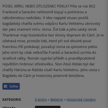
POSEL MÍRU, NEBO ZPLOZENEC PEKLA? Píše se rok 802
Frankové a Saracéni nelítostně bojují o politickou a
náboženskou nadvládu. V této napjaté situaci posílá
bagdádský chalífa svému odpůrci Karlu Velikému obrovský
dar jako znamení míru: slona. Žid Izák a jeho saský otrok
Thankmar mají tlustokožce bez úhony dopravit do Cách. Je to
ožehavá mise, protože lidé, které při své dlouhé pouti
franckou říší potkávají, považují slona za zplozence pekla.
Jeho smrt by však velkoříše Franků a Saracénů uvrhla do
strašlivé války. Román vypráví příběh o pravděpodobně
největším hrdinovi středověku. Slon Abúl Abbás byl dar
chalífy Hárúna ar-Rašída císaři Karlu Velikému. Jeho cesta z
Bagdádu do Cách je historicky písemně doložena.
Sdílet
KATEGORIE
E-knihy
»
Beletrie
»
Historické romány