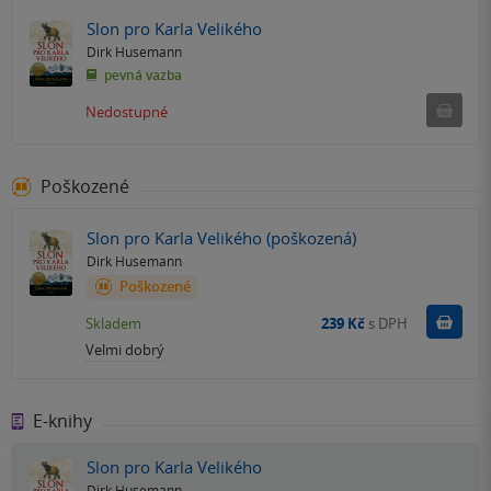
Slon pro Karla Velikého
Dirk Husemann
pevná vazba
Ned
Nedostupné
Poškozené
Slon pro Karla Velikého (poškozená)
Dirk Husemann
Poškozené
Do k
Skladem
239 Kč
s DPH
Velmi dobrý
E-knihy
Slon pro Karla Velikého
Dirk Husemann