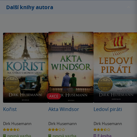
Další knihy autora
AKCE
Kořist
Akta Windsor
Ledoví piráti
Dirk Husemann
Dirk Husemann
Dirk Husemann
4.5
3.0
3.5
z
z
z
pevná vazba
pevná vazba
E-kniha
5
5
5