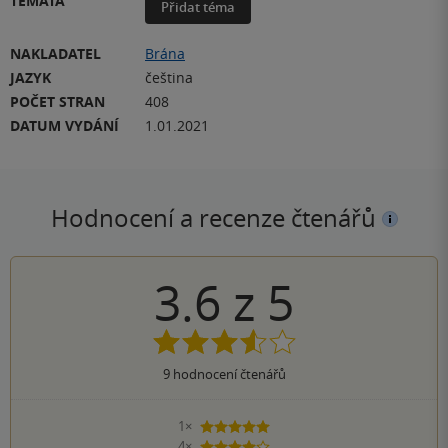
TÉMATA
Přidat téma
NAKLADATEL
Brána
JAZYK
čeština
POČET STRAN
408
DATUM VYDÁNÍ
1.01.2021
Hodnocení a recenze čtenářů
3.6
z
5
9
hodnocení čtenářů
1×
5 hvězdiček
4×