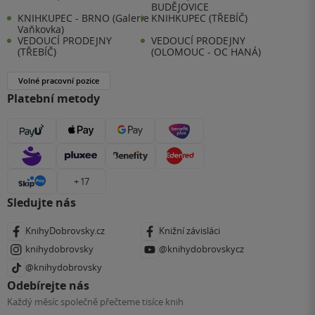
BUDĚJOVICE
KNIHKUPEC - BRNO (Galerie
KNIHKUPEC (TŘEBÍČ)
Vaňkovka)
VEDOUCÍ PRODEJNY
VEDOUCÍ PRODEJNY
(TŘEBÍČ)
(OLOMOUC - OC HANÁ)
Volné pracovní pozice
Platební metody
+ 17
Sledujte nás
KnihyDobrovsky.cz
Knižní závisláci
knihydobrovsky
@knihydobrovskycz
@knihydobrovsky
Odebírejte nás
Každý měsíc společně přečteme tisíce knih