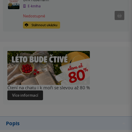
E-kniha
Nedostu
Nedostupné
Stáhnout ukázku
Čtení na chatu i k moři se slevou až 80 %
Více informací
Popis