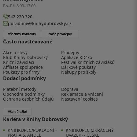
Po–Pá:
8:00–17:00
542 220 320
poradime@knihydobrovsky.cz
Všechny kontakty
Naše prodejny
Často navštěvované
Akce a slevy
Prodejny
Klub Knihy Dobrovský
Aplikace KDčko
Knižní závisláci
Festival knižních závisláků
Affiliate spolupráce
Dárkové poukazy
Poukazy pro firmy
Nákupy pro školy
Dodací podmínky
Platební metody
Doprava
Obchodní podmínky
Reklamace a vrácení
Ochrana osobních údajů
Nastavení cookies
Vše důležité
Kariéra v Knihy Dobrovský
KNIHKUPEC/POKLADNÍ -
KNIHKUPEC (ZKRÁCENÝ
PRAHA 5, ANDĚL
ÚVAZEK) - ČESKÉ