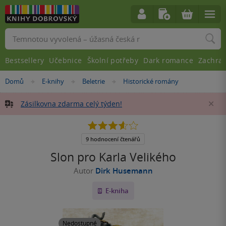
Vyhledávání
Bestsellery
Učebnice
Školní potřeby
Dark romance
Zachra
Nacházíte
Domů
E-knihy
Beletrie
Historické romány
»
»
»
se
zde:
Zásilkovna zdarma celý týden!
Za
3.6
z
5
9 hodnocení čtenářů
hvězdiček
Slon pro Karla Velikého
Autor
Dirk Husemann
E-kniha
Nedostupné