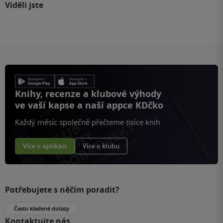
Viděli jste
Knihy, recenze a klubové výhody
ve vaší kapse a naší appce KDčko
Každý měsíc společně přečteme tisíce knih
Více o aplikaci
Více o klubu
Potřebujete s něčím poradit?
Často kladené dotazy
Kontaktujte nás