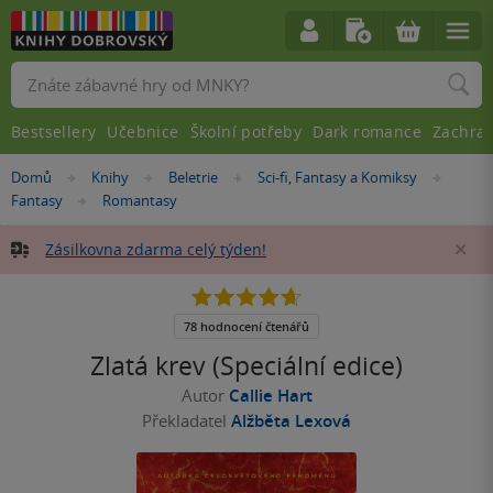
Vyhledávání
Bestsellery
Učebnice
Školní potřeby
Dark romance
Zachra
Nacházíte
Domů
Knihy
Beletrie
Sci-fi, Fantasy a Komiksy
»
»
»
»
se
Fantasy
Romantasy
»
zde:
Zásilkovna zdarma celý týden!
Za
4.7
z
5
78 hodnocení čtenářů
hvězdiček
Zlatá krev (Speciální edice)
Autor
Callie Hart
Překladatel
Alžběta Lexová