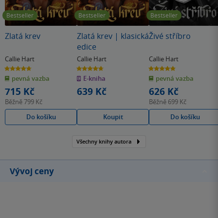
Bestseller
Bestseller
Bestseller
Zlatá krev
Zlatá krev | klasická
Živé stříbro
edice
Callie Hart
Callie Hart
Callie Hart
4.7
4.7
4.8
z
z
z
pevná vazba
E-kniha
pevná vazba
5
5
5
hvězdiček
hvězdiček
hvězdiček
715 Kč
639 Kč
626 Kč
Běžně
799 Kč
Běžně
699 Kč
Do košíku
Koupit
Do košíku
Všechny knihy autora
Vývoj ceny