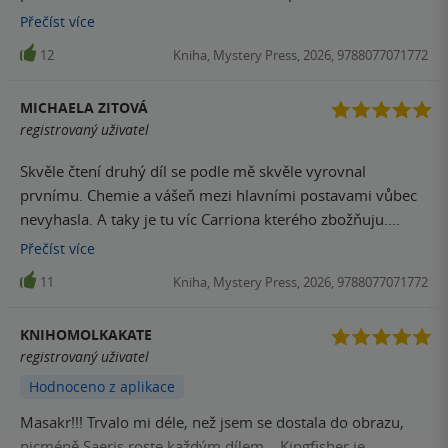
bavit. A ten konec? To jsem nečekala že to takhle dopadne.
Přečíst
více
A zvyknout si na nové jméno Fitchera bude hodně těžké a
12
Kniha, Mystery Press, 2026, 9788077071772
moc se mi líbí, ale uvidíme. Třeba si pak člověk zvykne
MICHAELA ZITOVÁ
registrovaný uživatel
Skvěle čtení druhý díl se podle mě skvěle vyrovnal
prvnímu. Chemie a vášeň mezi hlavními postavami vůbec
nevyhasla. A taky je tu víc Carriona kterého zbožňuju.
Těším se na třetí díl ❤️
Přečíst
více
11
Kniha, Mystery Press, 2026, 9788077071772
KNIHOMOLKAKATE
registrovaný uživatel
Hodnoceno z aplikace
Masakr!!! Trvalo mi déle, než jsem se dostala do obrazu,
nicméně Saeris roste každým dílem....Kingfisher je