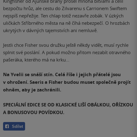
Kingfisher od Ajunské brány prošel mnoha bitvami a čelil
bezpočtu hrůz, ale cestu do Zilvarenu s Carrionem Swiftem
nejspíš nepřežije. Ten chlap totiž nezavře zobák. V úzkých
uličkách Stříbrného města na ně číhá nebezpečí. O hrozbách
ukrytých v dávných tajemstvích ani nemluvě.
Jestli chce Fisher svou družku ještě někdy vidět, musí rychle
splnit své poslání. A pokud možno přitom nezabít otravného
pašeráka, kterého má na krku…
Na Yvelii se snáší stín. Celá říše i jejich přátelé jsou
v ohrožení. Saeris a Fisher budou muset společně projít
ohněm, aby je zachránili.
SPECIÁLNÍ EDICE SE OD KLASICKÉ LIŠÍ OBÁLKOU, OŘÍZKOU
A BONUSOVOU POVÍDKOU.
Sdílet