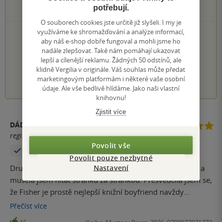
2 hvězdičky
potřebují.
0×
1 hvezdička
O souborech cookies jste určitě již slyšeli. I my je
využíváme ke shromažďování a analýze informací,
PŘIDEJTE SVÉ HODNOCENÍ KNIHY
aby náš e-shop dobře fungoval a mohli jsme ho
Hodnocení našich knihkupců: 5.0 z 5
nadále zlepšovat. Také nám pomáhají ukazovat
lepší a cílenější reklamu. Žádných 50 odstínů, ale
klidně Vergilia v originále. Váš souhlas může předat
1
2
3
4
5
marketingovým platformám i některé vaše osobní
údaje. Ale vše bedlivě hlídáme. Jako naši vlastní
knihovnu!
Zjistit více
DÁDA
registrovaný uživatel
Povolit vše
Zakoupil produkt
Povolit pouze nezbytné
Nastavení
Druhý díl nezklamal. Bylo skoro nemožný se odtrhnout a
musela jsem hltat stránku za stránkou. Přesvědčila jsem se,
že Fisher je prostě nejlepší knižní boyfriend navždy
Smekám před autorčiným talentem a vymyšlením tak
Přečíst
více
úchvatnýho fantasy světa. Pokaždé jsem si řekla "sakra, jak