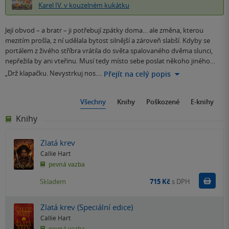
Karel IV. v kouzelném kukátku
Její obvod – a bratr – ji potřebují zpátky doma… ale změna, kterou
mezitím prošla, z ní udělala bytost silnější a zároveň slabší. Kdyby se
portálem z živého stříbra vrátila do světa spalovaného dvěma slunci,
nepřežila by ani vteřinu. Musí tedy místo sebe poslat někoho jiného…
„Drž klapačku. Nevystrkuj nos.…
Přejít na celý popis
Všechny
Knihy
Poškozené
E-knihy
Knihy
Zlatá krev
Callie Hart
pevná vazba
Do k
Skladem
715 Kč
s DPH
Zlatá krev (Speciální edice)
Callie Hart
pevná vazba