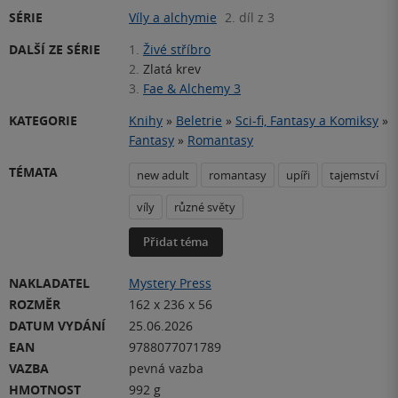
SÉRIE
Víly a alchymie
2. díl z 3
DALŠÍ ZE SÉRIE
1.
Živé stříbro
2.
Zlatá krev
3.
Fae & Alchemy 3
KATEGORIE
Knihy
»
Beletrie
»
Sci-fi, Fantasy a Komiksy
»
Fantasy
»
Romantasy
TÉMATA
new adult
romantasy
upíři
tajemství
víly
různé světy
Přidat téma
NAKLADATEL
Mystery Press
ROZMĚR
162 x 236 x 56
DATUM VYDÁNÍ
25.06.2026
EAN
9788077071789
VAZBA
pevná vazba
HMOTNOST
992 g