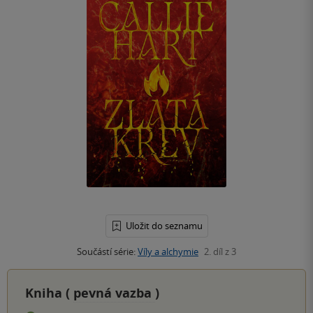
Uložit do seznamu
Součástí série:
Víly a alchymie
2. díl z 3
Kniha (
pevná vazba
)