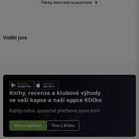
Články, které stojí za pozornost
Viděli jste
Knihy, recenze a klubové výhody
ve vaší kapse a naší appce KDčko
Každý měsíc společně přečteme tisíce knih
Více o aplikaci
Více o klubu