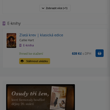
Zobrazit
více
(+1)
E-knihy
Zlatá krev | klasická edice
Callie Hart
E-kniha
Koupit
Ihned ke stažení
639 Kč
s DPH
Stáhnout ukázku