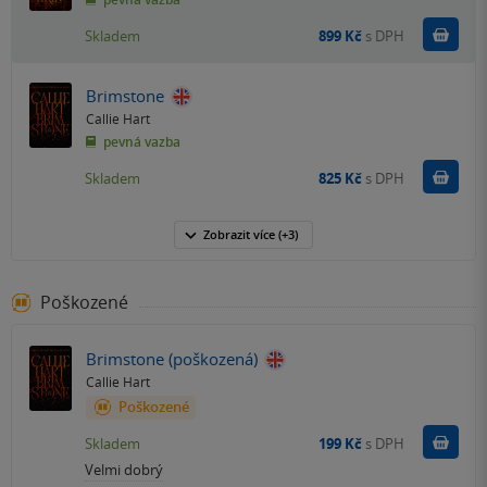
Do k
Skladem
899 Kč
s DPH
Brimstone
Callie Hart
pevná vazba
Do k
Skladem
825 Kč
s DPH
Zobrazit
více
(+3)
Poškozené
Brimstone (poškozená)
Callie Hart
Poškozené
Do k
Skladem
199 Kč
s DPH
Velmi dobrý