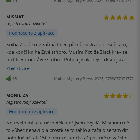
15
Kniha, Mystery Press, 2026, 9788077071772
se z tohohle dostanou?" a ona to prostě skvěle zvládla. Ten
konec samozřejmě taky nezklamal. Potřebuju už hotovej
MISMAT
třetí díl. Moc se těším, jak tohle všechno dopadne. Tahle
registrovaný uživatel
série pro mě bude na prvnim místě snad do konce života a
Hodnoceno z aplikace
nejraději bych jí nutila každýmu, koho potkám! ❤️
Kniha Zlatá krev začíná hned pěkně zostra a přesně tam,
kde končí kniha Živé stříbro. Musím říct, že Zlatá krev se
mi líbí víc než Živé stříbro. Příběh je akčnější, drsnější a
tvrdší. Stejně tak je tvrdší a silnější i Saeris a přeměna na
Přečíst
více
upír-fae jí sluší. Putování Kingfishera a Carriona v Zilvarisu
13
Kniha, Mystery Press, 2026, 9788077071772
mne bavilo, hlavně tedy hlášky Carriona. Linie s knihou
věšteb je zajímavá, jsem zvědavá kam nás to zavede. No a
MONILIZA
závěr... klasika.... zase konec s naznačenou zajímavou
registrovaný uživatel
linkou. Tak snad se brzy dočkáme 3.dílu. Kniha se mi
Hodnoceno z aplikace
opravdu líbila a doporučuji ji.
No trvalo mi to o něco déle než jsem zvyklá. Místama mě
to vůbec nebavilo a prostě se to táhlo a začalo se tam dít
pořádně až tak 150 stran ke konci a až pak mě to začalo