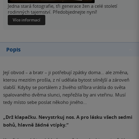
Jedna stará fotografie, tři generace žen a celé století
rodinných tajemství. Předobjednejte nyní!
Více informací
Popis
Její obvod – a bratr – ji potřebují zpátky doma… ale změna,
kterou mezitím prošla, z ní udělala bytost silnější a zároveň
slabší. Kdyby se portálem z živého stříbra vrátila do světa
spalovaného dvěma slunci, nepřežila by ani vteřinu. Musí
tedy místo sebe poslat někoho jiného…
„Drž klapačku. Nevystrkuj nos. A pro lásku všech sedmi
bohů, hlavně žádné vtípky.“